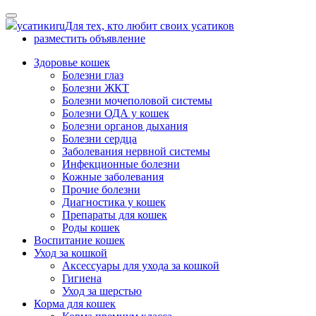
Skip
to
усатики
ru
Для тех, кто любит своих усатиков
content
разместить объявление
Здоровье кошек
Болезни глаз
Болезни ЖКТ
Болезни мочеполовой системы
Болезни ОДА у кошек
Болезни органов дыхания
Болезни сердца
Заболевания нервной системы
Инфекционные болезни
Кожные заболевания
Прочие болезни
Диагностика у кошек
Препараты для кошек
Роды кошек
Воспитание кошек
Уход за кошкой
Аксессуары для ухода за кошкой
Гигиена
Уход за шерстью
Корма для кошек