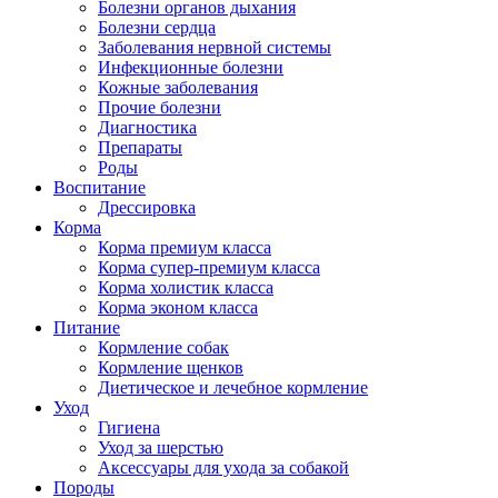
Болезни органов дыхания
Болезни сердца
Заболевания нервной системы
Инфекционные болезни
Кожные заболевания
Прочие болезни
Диагностика
Препараты
Роды
Воспитание
Дрессировка
Корма
Корма премиум класса
Корма супер-премиум класса
Корма холистик класса
Корма эконом класса
Питание
Кормление собак
Кормление щенков
Диетическое и лечебное кормление
Уход
Гигиена
Уход за шерстью
Аксессуары для ухода за собакой
Породы