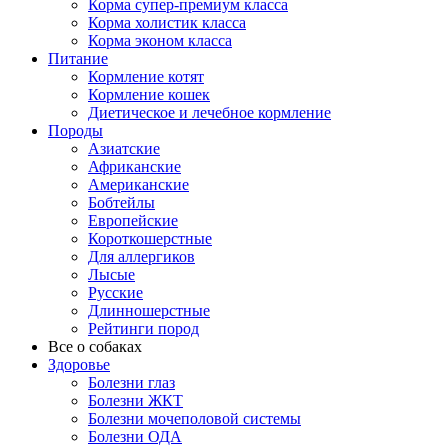
Корма супер-премиум класса
Корма холистик класса
Корма эконом класса
Питание
Кормление котят
Кормление кошек
Диетическое и лечебное кормление
Породы
Азиатские
Африканские
Американские
Бобтейлы
Европейские
Короткошерстные
Для аллергиков
Лысые
Русские
Длинношерстные
Рейтинги пород
Все о собаках
Здоровье
Болезни глаз
Болезни ЖКТ
Болезни мочеполовой системы
Болезни ОДА