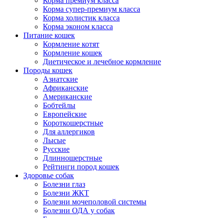
Корма премиум класса
Корма супер-премиум класса
Корма холистик класса
Корма эконом класса
Питание кошек
Кормление котят
Кормление кошек
Диетическое и лечебное кормление
Породы кошек
Азиатские
Африканские
Американские
Бобтейлы
Европейские
Короткошерстные
Для аллергиков
Лысые
Русские
Длинношерстные
Рейтинги пород кошек
Здоровье собак
Болезни глаз
Болезни ЖКТ
Болезни мочеполовой системы
Болезни ОДА у собак