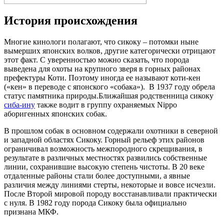
История происхождения
Многие кинологи полагают, что сикоку – потомки ныне
вымерших японских волков, другие категорически отрицают
этот факт. С уверенностью можно сказать, что порода
выведена для охоты на крупного зверя в горных районах
префектуры Коти. Поэтому иногда ее называют коти-кен
(«кен» в переводе с японского «собака»). В 1937 году обрела
статус памятника природы.Ближайшая родственница сикоку
сиба-ину
также водит в группу охраняемых Nippo
аборигенных японских собак.
В прошлом собак в основном содержали охотники в северной
и западной областях Сикоку. Горный рельеф этих районов
ограничивал возможность межпородного скрещивания, в
результате в различных местностях развились собственные
линии, сохранившие высокую степень чистоты. В 20 веке
отдаленные районы стали более доступными, а явные
различия между линиями стерты, некоторые и вовсе исчезли.
После Второй мировой породу восстанавливали практически
с нуля. В 1982 году порода Сикоку была официально
признана МКФ.