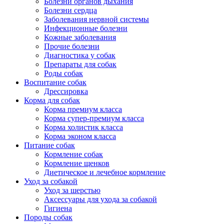
Болезни органов дыхания
Болезни сердца
Заболевания нервной системы
Инфекционные болезни
Кожные заболевания
Прочие болезни
Диагностика у собак
Препараты для собак
Роды собак
Воспитание собак
Дрессировка
Корма для собак
Корма премиум класса
Корма супер-премиум класса
Корма холистик класса
Корма эконом класса
Питание собак
Кормление собак
Кормление щенков
Диетическое и лечебное кормление
Уход за собакой
Уход за шерстью
Аксессуары для ухода за собакой
Гигиена
Породы собак