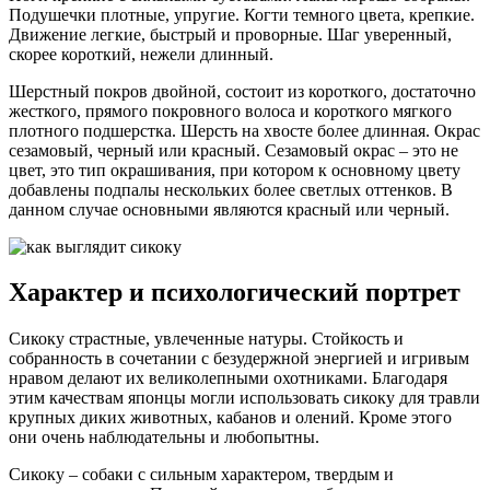
Подушечки плотные, упругие. Когти темного цвета, крепкие.
Движение легкие, быстрый и проворные. Шаг уверенный,
скорее короткий, нежели длинный.
Шерстный покров двойной, состоит из короткого, достаточно
жесткого, прямого покровного волоса и короткого мягкого
плотного подшерстка. Шерсть на хвосте более длинная. Окрас
сезамовый, черный или красный. Сезамовый окрас – это не
цвет, это тип окрашивания, при котором к основному цвету
добавлены подпалы нескольких более светлых оттенков. В
данном случае основными являются красный или черный.
Характер и психологический портрет
Сикоку страстные, увлеченные натуры. Стойкость и
собранность в сочетании с безудержной энергией и игривым
нравом делают их великолепными охотниками. Благодаря
этим качествам японцы могли использовать сикоку для травли
крупных диких животных, кабанов и олений. Кроме этого
они очень наблюдательны и любопытны.
Сикоку – собаки с сильным характером, твердым и