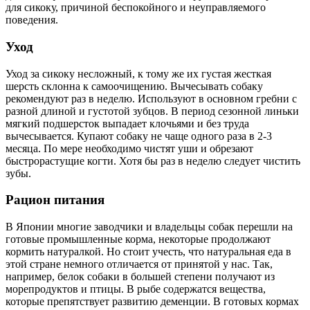
для сикоку, причиной беспокойного и неуправляемого
поведения.
Уход
Уход за сикоку несложный, к тому же их густая жесткая
шерсть склонна к самоочищению. Вычесывать собаку
рекомендуют раз в неделю. Используют в основном гребни с
разной длиной и густотой зубцов. В период сезонной линьки
мягкий подшерсток выпадает клочьями и без труда
вычесывается. Купают собаку не чаще одного раза в 2-3
месяца. По мере необходимо чистят уши и обрезают
быстрорастущие когти. Хотя бы раз в неделю следует чистить
зубы.
Рацион питания
В Японии многие заводчики и владельцы собак перешли на
готовые промышленные корма, некоторые продолжают
кормить натуралкой. Но стоит учесть, что натуральная еда в
этой стране немного отличается от принятой у нас. Так,
например, белок собаки в большей степени получают из
морепродуктов и птицы. В рыбе содержатся вещества,
которые препятствует развитию деменции. В готовых кормах