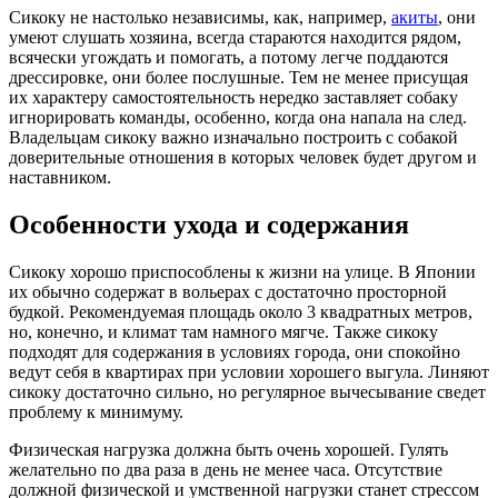
Сикоку не настолько независимы, как, например,
акиты
, они
умеют слушать хозяина, всегда стараются находится рядом,
всячески угождать и помогать, а потому легче поддаются
дрессировке, они более послушные. Тем не менее присущая
их характеру самостоятельность нередко заставляет собаку
игнорировать команды, особенно, когда она напала на след.
Владельцам сикоку важно изначально построить с собакой
доверительные отношения в которых человек будет другом и
наставником.
Особенности ухода и содержания
Сикоку хорошо приспособлены к жизни на улице. В Японии
их обычно содержат в вольерах с достаточно просторной
будкой. Рекомендуемая площадь около 3 квадратных метров,
но, конечно, и климат там намного мягче. Также сикоку
подходят для содержания в условиях города, они спокойно
ведут себя в квартирах при условии хорошего выгула. Линяют
сикоку достаточно сильно, но регулярное вычесывание сведет
проблему к минимуму.
Физическая нагрузка должна быть очень хорошей. Гулять
желательно по два раза в день не менее часа. Отсутствие
должной физической и умственной нагрузки станет стрессом