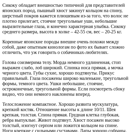
Сикоку обладает внешностью типичной для представителей
японских пород, пышный хвост закинут кольцом на спину,
шерстный покров кажется плюшевым из-за того, что волос не
плотно прилегает, стоячие треугольные уши, небольшие
выразительные глаза, и конечно характерная улыбка. Сикоку
среднего размера, высота в холке – 42-55 см, вес – 20-25 кг.
Коренные японские породы внешне очень похожи между
собой, даже опытным кинологам по фото их бывает сложно
отличить, что уж говорить о собачниках-любителях.
Голова соизмерима телу. Морда немного удлиненная, стоп
выражен слабо, лоб широкий. Спинка носа прямая, а мочка
черного цвета. Губы сухие, хорошо подтянуты. Прикус
правильный. Глаза посажены широко маленькие, треугольной
формы, темного цвета. Ушки небольшие, стоячие,
остроконечные, треугольной формы. Если посмотреть сбоку
видно, что они немного наклонены вперед.
Телосложение компактное. Хорошо развита мускулатура,
крепкий костяк. Отношение высоты к длине 10/11. Шея
крепкая, толстая. Спина прямая. Грудная клетка глубокая,
ребра выпуклые. Живот подтянут. Хвост посажен высоко
толстый, изогнут серпом или ложится кольцом на спине.
Ноги крепкие с сильными суставами. Лапы хорошо собраны.