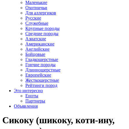
Маленькие
Охотничьи
Для аллергиков
Русские
Служебные
Крупные породы
Средние породы
Азиатские
Американские
Английские
Бойцовые
Гладкошерстные
Гончие породы
Длинношерстные
Европейские
Жесткошерстные
Рейтинги пород
Это интересно
Еноты
Партнеры
Объявления
Сикоку (шикоку, коти-ину,