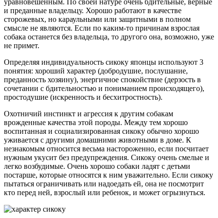
уравновешенным. По своей натуре очень бдительные, верные
и преданные владельцу. Хорошо работают в качестве
сторожевых, но караульными или защитными в полном
смысле не являются. Если по каким-то причинам взрослая
собака останется без владельца, то другого она, возможно, уже
не примет.
Определяя индивидуальность сикоку японцы используют 3
понятия: хороший характер (добродушие, послушание,
преданность хозяину), энергичное спокойствие (дерзость в
сочетании с бдительностью и пониманием происходящего),
простодушие (искренность и бесхитростность).
Охотничий инстинкт и агрессия к другим собакам
врожденные качества этой породы. Между тем хорошо
воспитанная и социализированная сикоку обычно хорошо
уживается с другими домашними животными в доме. К
незнакомым относится весьма настороженно, если посчитает
нужным укусит без предупреждения. Сикоку очень смелые и
легко возбудимые. Очень хорошо собаки ладят с детьми
постарше, которые относятся к ним уважительно. Если сикоку
пытаться ограничивать или надоедать ей, она не посмотрит
кто перед ней, взрослый или ребенок, и может огрызнуться.