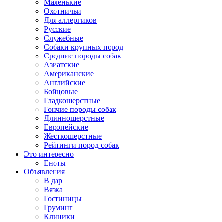
Маленькие
Охотничьи
Для аллергиков
Русские
Служебные
Собаки крупных пород
Средние породы собак
Азиатские
Американские
Английские
Бойцовые
Гладкошерстные
Гончие породы собак
Длинношерстные
Европейские
Жесткошерстные
Рейтинги пород собак
Это интересно
Еноты
Объявления
В дар
Вязка
Гостиницы
Груминг
Клиники