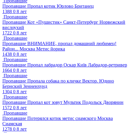
Пропавшие
Пропавшие
Пропал котик
Юрлово
Британец
1388
0
8 лет
Пропавшие
Пропавшие
Кот «Пушистик»
Санкт-Петербург
Норвежский
вислоухий
1722
0
8 лет
Пропавшие
Пропавшие
ВНИМАНИЕ, пропал домашний любимец!
Район...
Москва
Метис йорика
1438
0
8 лет
Пропавшие
Пропавшие
Пропал лабрадор Оскар
Київ
Лабрадор-ретривер
1664
0
8 лет
Пропавшие
Пропавшие
Пропала собака по кличке Вектор.
Юдино
Бернский Зенненхунд
1304
0
8 лет
Пропавшие
Пропавшие
Пропал кот зовут Мультик
Подольск
Дворянин
1572
0
8 лет
Пропавшие
Пропавшие
Потерялся котик метис сиамского
Москва
Сиамская
1278
0
8 лет