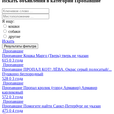
Искать объявления в категории Пропавшие
Я ищу:
кошки
собаки
другие
Искать
Пропавшие
Пропавшие
Кошка Марго (Тверь)
тверь
не указан
615
0
3 года
Пропавшие
Пропавшие
ПРОПАЛ КОТ! ЛЁВА. Окрас серый полосатый/...
Пушкино
беспородный
528
0
3 года
Пропавшие
Пропавшие
Пропал кролик (город Армавир)
Армавир
карликовый
572
0
3 года
Пропавшие
Пропавшие
Помогите найти
Санкт-Петербург
не указан
475
0
4 года