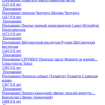
Пропавшие
Помогите найта
Раменское
метис
1525
0
8 лет
Пропавшие
Пропавшие
пропала Чихуахуа
Москва
Чихуахуа
1427
0
8 лет
Пропавшие
Пропавшие
Пропал черный цвергшнауцер
Санкт-Петербург
Цвергшнауцер
1672
0
8 лет
Пропавшие
Пропавшие
Шотландская вислоухая
Русаки
Шотландская
вислоухая
1343
0
8 лет
Пропавшие
Пропавшие
СРОЧНО! Пропала такса! Верните за хороше...
Севастополь
Такса
1505
0
8 лет
Пропавшие
Пропавшие
Пропала собака! (Тольятти)
Тольятти
Сиамская
кошка
1367
0
8 лет
Пропавшие
Пропавшие
Пропал канадский сфинкс просьба вернуть ...
Краснодар
Сфинкс (канадский)
1484
0
8 лет