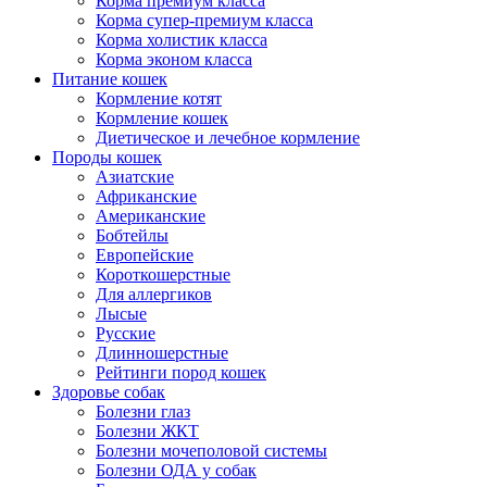
Корма премиум класса
Корма супер-премиум класса
Корма холистик класса
Корма эконом класса
Питание кошек
Кормление котят
Кормление кошек
Диетическое и лечебное кормление
Породы кошек
Азиатские
Африканские
Американские
Бобтейлы
Европейские
Короткошерстные
Для аллергиков
Лысые
Русские
Длинношерстные
Рейтинги пород кошек
Здоровье собак
Болезни глаз
Болезни ЖКТ
Болезни мочеполовой системы
Болезни ОДА у собак