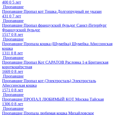
400
0
5 лет
Пропавшие
Пропавшие
Пропал кот Тишка
Долгопрудный
не указан
431
0
7 лет
Пропавшие
Пропавшие
Пропал французский бульдог
Санкт-Петербург
Французский бульдог
1517
0
8 лет
Пропавшие
Пропавшие
Пропала кошка (Шумейка)
Шумейка
Абиссинская
кошка
1311
0
8 лет
Пропавшие
Пропавшие
Пропал Кот САРАТОВ
Расловка 1-я
Британская
короткошёрстная
1669
0
8 лет
Пропавшие
Пропавшие
Пропал кот (Электросталь)
Электросталь
Абиссинская кошка
1571
0
8 лет
Пропавшие
Пропавшие
ПРОПАЛ ЛЮБИМЫЙ КОТ
Москва
Тайская
1306
0
8 лет
Пропавшие
Пропавшие
Пропала любимая кошка
Михайловское