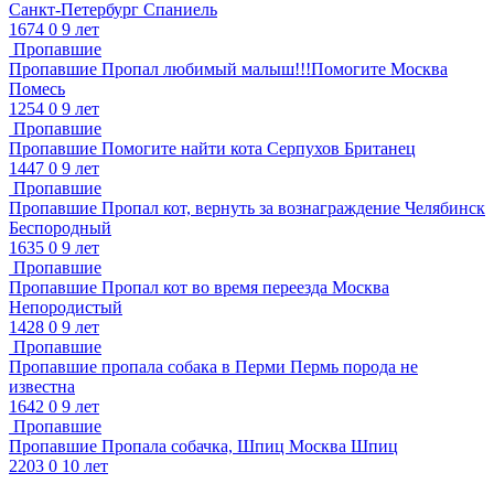
Санкт-Петербург
Спаниель
1674
0
9 лет
Пропавшие
Пропавшие
Пропал любимый малыш!!!Помогите
Москва
Помесь
1254
0
9 лет
Пропавшие
Пропавшие
Помогите найти кота
Серпухов
Британец
1447
0
9 лет
Пропавшие
Пропавшие
Пропал кот, вернуть за вознаграждение
Челябинск
Беспородный
1635
0
9 лет
Пропавшие
Пропавшие
Пропал кот во время переезда
Москва
Непородистый
1428
0
9 лет
Пропавшие
Пропавшие
пропала собака в Перми
Пермь
порода не
известна
1642
0
9 лет
Пропавшие
Пропавшие
Пропала собачка, Шпиц
Москва
Шпиц
2203
0
10 лет