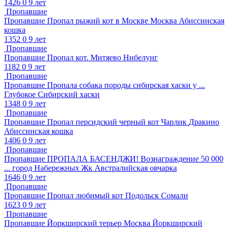
1426
0
9 лет
Пропавшие
Пропавшие
Пропал рыжий кот в Москве
Москва
Абиссинская
кошка
1352
0
9 лет
Пропавшие
Пропавшие
Пропал кот.
Митяево
Нибелунг
1182
0
9 лет
Пропавшие
Пропавшие
Пропала собака породы сибирская хаски у ...
Глубокое
Сибирский хаски
1348
0
9 лет
Пропавшие
Пропавшие
Пропал персидский черный кот Чарлик
Дракино
Абиссинская кошка
1406
0
9 лет
Пропавшие
Пропавшие
ПРОПАЛА БАСЕНДЖИ! Вознаграждение 50 000
...
город Набережных Жк
Австралийская овчарка
1646
0
9 лет
Пропавшие
Пропавшие
Пропал любимый кот
Подольск
Сомали
1623
0
9 лет
Пропавшие
Пропавшие
Йоркширский терьер
Москва
Йоркширский