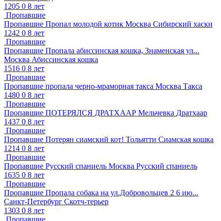
1205
0
8 лет
Пропавшие
Пропавшие
Пропал молодой котик
Москва
Сибирский хаски
1242
0
8 лет
Пропавшие
Пропавшие
Пропала абиссинская кошка, Знаменская ул...
Москва
Абиссинская кошка
1516
0
8 лет
Пропавшие
Пропавшие
пропала черно-мраморная такса
Москва
Такса
1480
0
8 лет
Пропавшие
Пропавшие
ПОТЕРЯЛСЯ ДРАТХААР
Мельчевка
Дратхаар
1437
0
8 лет
Пропавшие
Пропавшие
Потерян сиамский кот!
Тольятти
Сиамская кошка
1214
0
8 лет
Пропавшие
Пропавшие
Русский спаниель
Москва
Русский спаниель
1635
0
8 лет
Пропавшие
Пропавшие
Пропала собака на ул.Добровольцев 2 6 ию...
Санкт-Петербург
Скотч-терьер
1303
0
8 лет
Пропавшие