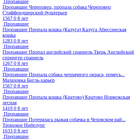
Пропавшие
Пропавшие
Череповец, пропала собака
Череповец
Стаффордширский бультерьер
1567
0
8 лет
Пропавшие
Пропавшие
Пропала кошка (Калуга)
Калуга
Абиссинская
кошка
1283
0
8 лет
Пропавшие
Пропавшие
Пропал английский спаниель
Тверь
Английский
спрингер спаниель
1267
0
8 лет
Пропавшие
Пропавшие
Пропала собака чепрачного окраса, помесь...
Малаховка
Бигль-харьер
1567
0
8 лет
Пропавшие
Пропавшие
Пропала кошка (Кратово)
Кратово
Норвежская
лесная
1419
0
8 лет
Пропавшие
Пропавшие
Потерялась рыжая собачка в Чеховском рай...
Троицкое
Нибелунг
1633
0
8 лет
Пропавшие