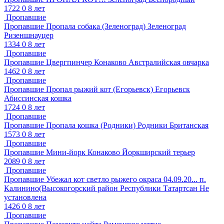
1722
0
8 лет
Пропавшие
Пропавшие
Пропала собака (Зеленоград)
Зеленоград
Ризеншнауцер
1334
0
8 лет
Пропавшие
Пропавшие
Цвергпинчер
Конаково
Австралийская овчарка
1462
0
8 лет
Пропавшие
Пропавшие
Пропал рыжий кот (Егорьевск)
Егорьевск
Абиссинская кошка
1724
0
8 лет
Пропавшие
Пропавшие
Пропала кошка (Родники)
Родники
Британская
1573
0
8 лет
Пропавшие
Пропавшие
Мини-йорк
Конаково
Йоркширский терьер
2089
0
8 лет
Пропавшие
Пропавшие
Убежал кот светло рыжего окраса 04.09.20...
п.
Калинино(Высокогорский район Республики Татартсан
Не
установлена
1426
0
8 лет
Пропавшие