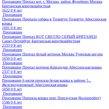
Пропавшие
Пропал кот. г. Москва, район Жулебино
Москва
Британская короткошёрстная
1622
0
8 лет
Пропавшие
Пропавшие
Пропала собака в Тольятти
Тольятти
Абиссинская
кошка
1691
0
8 лет
Пропавшие
Пропавшие
Пропал КОТ СВЕТЛО СЕРЫЙ БРИТАНЕЦ
Санкт-Петербург
Британская короткошёрстная
2333
0
8 лет
Пропавшие
Пропавшие
Пропал белый котенок
Москва
Турецкая ангора
1659
0
8 лет
Пропавшие
Пропавшие
Пропал котенок
Краснодар
Абиссинская кошка
2337
0
8 лет
Пропавшие
Пропавшие
6 июля пропала белая кошка в районе 5...
Железнодорожный
Абиссинская кошка
1650
0
8 лет
Пропавшие
Пропавшие
Пропала кошка перс
Персидская (Колорпойнт)
1546
0
8 лет
Пропавшие