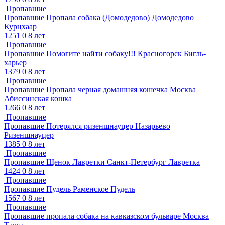
Пропавшие
Пропавшие
Пропала собака (Домодедово)
Домодедово
Курцхаар
1251
0
8 лет
Пропавшие
Пропавшие
Помогите найти собаку!!!
Красногорск
Бигль-
харьер
1379
0
8 лет
Пропавшие
Пропавшие
Пропала черная домашняя кошечка
Москва
Абиссинская кошка
1266
0
8 лет
Пропавшие
Пропавшие
Потерялся ризеншнауцер
Назарьево
Ризеншнауцер
1385
0
8 лет
Пропавшие
Пропавшие
Щенок Лавретки
Санкт-Петербург
Лавретка
1424
0
8 лет
Пропавшие
Пропавшие
Пудель
Раменское
Пудель
1567
0
8 лет
Пропавшие
Пропавшие
пропала собака на кавказском бульваре
Москва