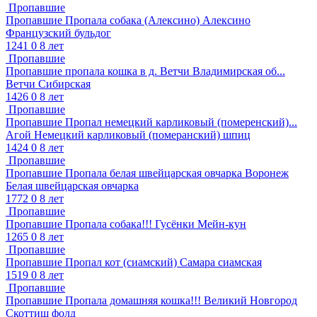
Пропавшие
Пропавшие
Пропала собака (Алексино)
Алексино
Французский бульдог
1241
0
8 лет
Пропавшие
Пропавшие
пропала кошка в д. Ветчи Владимирская об...
Ветчи
Сибирская
1426
0
8 лет
Пропавшие
Пропавшие
Пропал немецкий карликовый (померенский)...
Агой
Немецкий карликовый (померанский) шпиц
1424
0
8 лет
Пропавшие
Пропавшие
Пропала белая швейцарская овчарка
Воронеж
Белая швейцарская овчарка
1772
0
8 лет
Пропавшие
Пропавшие
Пропала собака!!!
Гусёнки
Мейн-кун
1265
0
8 лет
Пропавшие
Пропавшие
Пропал кот (сиамский)
Самара
сиамская
1519
0
8 лет
Пропавшие
Пропавшие
Пропала домашняя кошка!!!
Великий Новгород
Скоттиш фолд