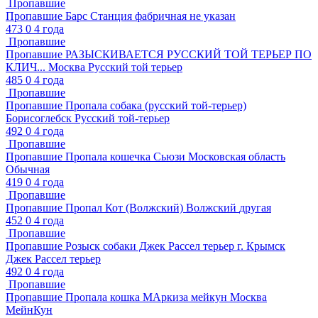
Пропавшие
Пропавшие
Барс
Станция фабричная
не указан
473
0
4 года
Пропавшие
Пропавшие
РАЗЫСКИВАЕТСЯ РУССКИЙ ТОЙ ТЕРЬЕР ПО
КЛИЧ...
Москва
Русский той терьер
485
0
4 года
Пропавшие
Пропавшие
Пропала собака (русский той-терьер)
Борисоглебск
Русский той-терьер
492
0
4 года
Пропавшие
Пропавшие
Пропала кошечка Сьюзи
Московская область
Обычная
419
0
4 года
Пропавшие
Пропавшие
Пропал Кот (Волжский)
Волжский
другая
452
0
4 года
Пропавшие
Пропавшие
Розыск собаки Джек Рассел терьер
г. Крымск
Джек Рассел терьер
492
0
4 года
Пропавшие
Пропавшие
Пропала кошка МАркиза мейкун
Москва
МейнКун