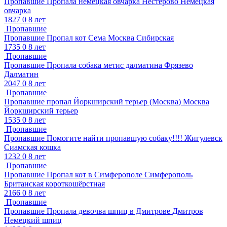
Пропавшие
Пропала немецкая овчарка
Нестерово
Немецкая
овчарка
1827
0
8 лет
Пропавшие
Пропавшие
Пропал кот Сема
Москва
Сибирская
1735
0
8 лет
Пропавшие
Пропавшие
Пропала собака метис далматина
Фрязево
Далматин
2047
0
8 лет
Пропавшие
Пропавшие
пропал Йоркширский терьер (Москва)
Москва
Йоркширский терьер
1535
0
8 лет
Пропавшие
Пропавшие
Помогите найти пропавшую собаку!!!!
Жигулевск
Сиамская кошка
1232
0
8 лет
Пропавшие
Пропавшие
Пропал кот в Симферополе
Симферополь
Британская короткошёрстная
2166
0
8 лет
Пропавшие
Пропавшие
Пропала девочва шпиц в Дмитрове
Дмитров
Немецкий шпиц