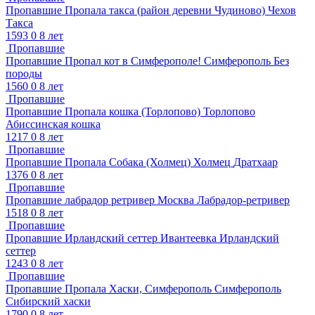
Пропавшие
Пропала такса (район деревни Чудиново)
Чехов
Такса
1593
0
8 лет
Пропавшие
Пропавшие
Пропал кот в Симферополе!
Симферополь
Без
породы
1560
0
8 лет
Пропавшие
Пропавшие
Пропала кошка (Торлопово)
Торлопово
Абиссинская кошка
1217
0
8 лет
Пропавшие
Пропавшие
Пропала Собака (Холмец)
Холмец
Дратхаар
1376
0
8 лет
Пропавшие
Пропавшие
лабрадор ретривер
Москва
Лабрадор-ретривер
1518
0
8 лет
Пропавшие
Пропавшие
Ирландский сеттер
Ивантеевка
Ирландский
сеттер
1243
0
8 лет
Пропавшие
Пропавшие
Пропала Хаски, Симферополь
Симферополь
Сибирский хаски
1790
0
8 лет