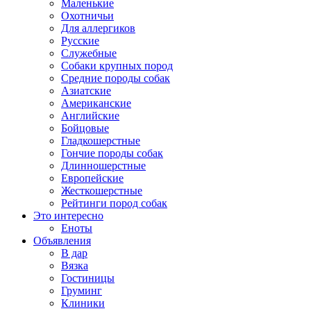
Маленькие
Охотничьи
Для аллергиков
Русские
Служебные
Собаки крупных пород
Средние породы собак
Азиатские
Американские
Английские
Бойцовые
Гладкошерстные
Гончие породы собак
Длинношерстные
Европейские
Жесткошерстные
Рейтинги пород собак
Это интересно
Еноты
Объявления
В дар
Вязка
Гостиницы
Груминг
Клиники