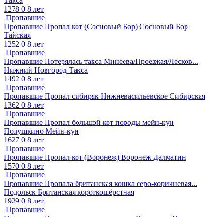
Такса
1278
0
8 лет
Пропавшие
Пропавшие
Пропал кот (Сосновый Бор)
Сосновый Бор
Тайская
1252
0
8 лет
Пропавшие
Пропавшие
Потерялась такса Минеева/Проезжая/Лесков...
Нижний Новгород
Такса
1492
0
8 лет
Пропавшие
Пропавшие
Пропал сибиряк
Нижневасильевское
Сибирская
1362
0
8 лет
Пропавшие
Пропавшие
Пропал большой кот породы мейн-кун
Полушкино
Мейн-кун
1627
0
8 лет
Пропавшие
Пропавшие
Пропал кот (Воронеж)
Воронеж
Далматин
1570
0
8 лет
Пропавшие
Пропавшие
Пропала британская кошка серо-коричневая...
Подольск
Британская короткошёрстная
1929
0
8 лет
Пропавшие