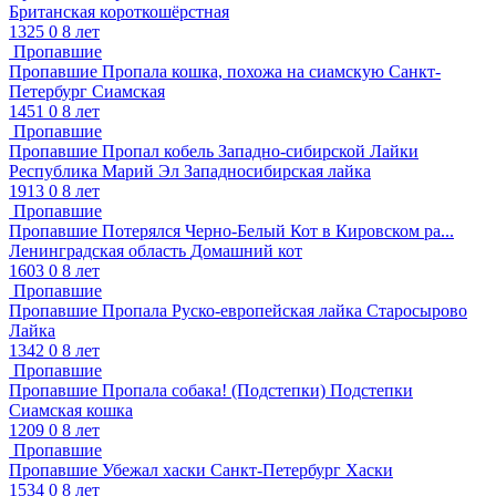
Британская короткошёрстная
1325
0
8 лет
Пропавшие
Пропавшие
Пропала кошка, похожа на сиамскую
Санкт-
Петербург
Сиамская
1451
0
8 лет
Пропавшие
Пропавшие
Пропал кобель Западно-сибирской Лайки
Республика Марий Эл
Западносибирская лайка
1913
0
8 лет
Пропавшие
Пропавшие
Потерялся Черно-Белый Кот в Кировском ра...
Ленинградская область
Домашний кот
1603
0
8 лет
Пропавшие
Пропавшие
Пропала Руско-европейская лайка
Старосырово
Лайка
1342
0
8 лет
Пропавшие
Пропавшие
Пропала собака! (Подстепки)
Подстепки
Сиамская кошка
1209
0
8 лет
Пропавшие
Пропавшие
Убежал хаски
Санкт-Петербург
Хаски
1534
0
8 лет