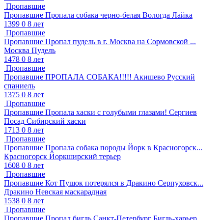
Пропавшие
Пропавшие
Пропала собака черно-белая
Вологда
Лайка
1399
0
8 лет
Пропавшие
Пропавшие
Пропал пудель в г. Москва на Сормовской ...
Москва
Пудель
1478
0
8 лет
Пропавшие
Пропавшие
ПРОПАЛА СОБАКА!!!!!
Акишево
Русский
спаниель
1375
0
8 лет
Пропавшие
Пропавшие
Пропала хаски с голубыми глазами!
Сергиев
Посад
Сибирский хаски
1713
0
8 лет
Пропавшие
Пропавшие
Пропала собака породы Йорк в Красногорск...
Красногорск
Йоркширский терьер
1608
0
8 лет
Пропавшие
Пропавшие
Кот Пушок потерялся в Дракино Серпуховск...
Дракино
Невская маскарадная
1538
0
8 лет
Пропавшие
Пропавшие
Пропал бигль
Санкт-Петербург
Бигль-харьер