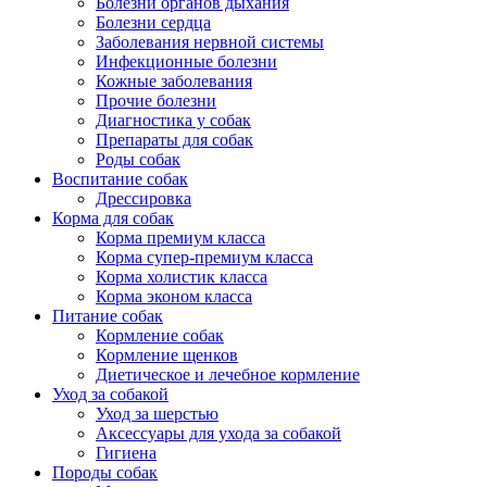
Болезни органов дыхания
Болезни сердца
Заболевания нервной системы
Инфекционные болезни
Кожные заболевания
Прочие болезни
Диагностика у собак
Препараты для собак
Роды собак
Воспитание собак
Дрессировка
Корма для собак
Корма премиум класса
Корма супер-премиум класса
Корма холистик класса
Корма эконом класса
Питание собак
Кормление собак
Кормление щенков
Диетическое и лечебное кормление
Уход за собакой
Уход за шерстью
Аксессуары для ухода за собакой
Гигиена
Породы собак