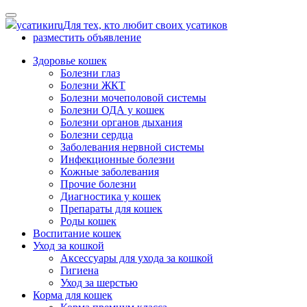
Skip
to
усатики
ru
Для тех, кто любит своих усатиков
content
разместить объявление
Здоровье кошек
Болезни глаз
Болезни ЖКТ
Болезни мочеполовой системы
Болезни ОДА у кошек
Болезни органов дыхания
Болезни сердца
Заболевания нервной системы
Инфекционные болезни
Кожные заболевания
Прочие болезни
Диагностика у кошек
Препараты для кошек
Роды кошек
Воспитание кошек
Уход за кошкой
Аксессуары для ухода за кошкой
Гигиена
Уход за шерстью
Корма для кошек