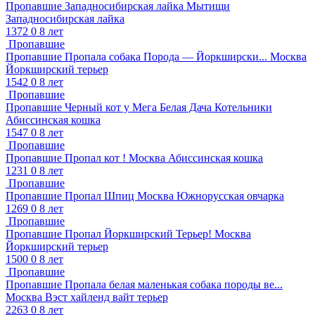
Пропавшие
Западносибирская лайка
Мытищи
Западносибирская лайка
1372
0
8 лет
Пропавшие
Пропавшие
Пропала собака Порода — Йоркширски...
Москва
Йоркширский терьер
1542
0
8 лет
Пропавшие
Пропавшие
Черный кот у Мега Белая Дача
Котельники
Абиссинская кошка
1547
0
8 лет
Пропавшие
Пропавшие
Пропал кот !
Москва
Абиссинская кошка
1231
0
8 лет
Пропавшие
Пропавшие
Пропал Шпиц
Москва
Южнорусская овчарка
1269
0
8 лет
Пропавшие
Пропавшие
Пропал Йоркширский Терьер!
Москва
Йоркширский терьер
1500
0
8 лет
Пропавшие
Пропавшие
Пропала белая маленькая собака породы ве...
Москва
Вэст хайленд вайт терьер
2263
0
8 лет