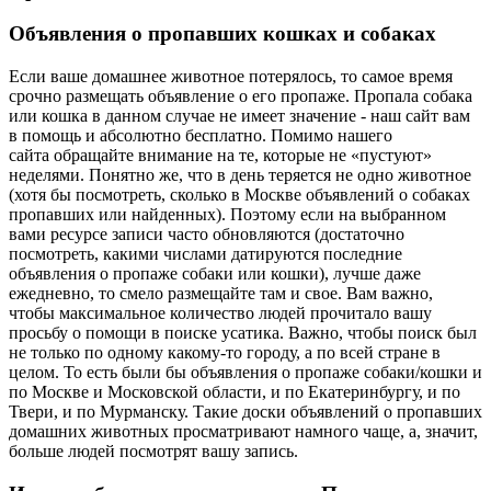
Объявления о пропавших кошках и собаках
Если ваше домашнее животное потерялось, то самое время
срочно размещать объявление о его пропаже. Пропала собака
или кошка в данном случае не имеет значение - наш сайт вам
в помощь и абсолютно бесплатно. Помимо нашего
сайта обращайте внимание на те, которые не «пустуют»
неделями. Понятно же, что в день теряется не одно животное
(хотя бы посмотреть, сколько в Москве объявлений о собаках
пропавших или найденных). Поэтому если на выбранном
вами ресурсе записи часто обновляются (достаточно
посмотреть, какими числами датируются последние
объявления о пропаже собаки или кошки), лучше даже
ежедневно, то смело размещайте там и свое. Вам важно,
чтобы максимальное количество людей прочитало вашу
просьбу о помощи в поиске усатика. Важно, чтобы поиск был
не только по одному какому-то городу, а по всей стране в
целом. То есть были бы объявления о пропаже собаки/кошки и
по Москве и Московской области, и по Екатеринбургу, и по
Твери, и по Мурманску. Такие доски объявлений о пропавших
домашних животных просматривают намного чаще, а, значит,
больше людей посмотрят вашу запись.