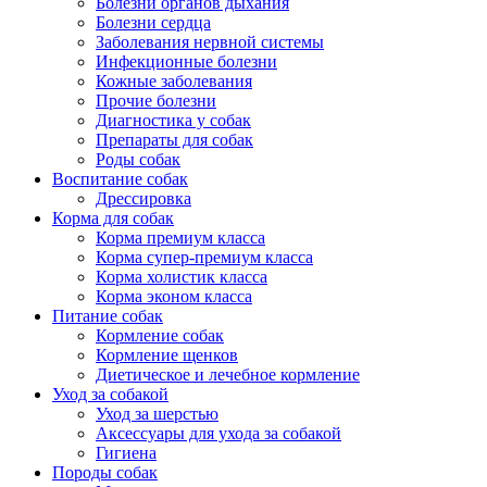
Болезни органов дыхания
Болезни сердца
Заболевания нервной системы
Инфекционные болезни
Кожные заболевания
Прочие болезни
Диагностика у собак
Препараты для собак
Роды собак
Воспитание собак
Дрессировка
Корма для собак
Корма премиум класса
Корма супер-премиум класса
Корма холистик класса
Корма эконом класса
Питание собак
Кормление собак
Кормление щенков
Диетическое и лечебное кормление
Уход за собакой
Уход за шерстью
Аксессуары для ухода за собакой
Гигиена
Породы собак