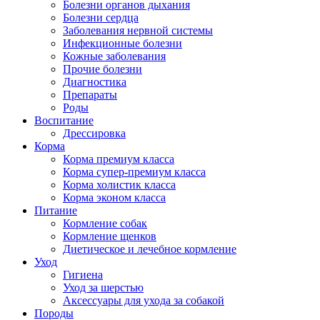
Болезни органов дыхания
Болезни сердца
Заболевания нервной системы
Инфекционные болезни
Кожные заболевания
Прочие болезни
Диагностика
Препараты
Роды
Воспитание
Дрессировка
Корма
Корма премиум класса
Корма супер-премиум класса
Корма холистик класса
Корма эконом класса
Питание
Кормление собак
Кормление щенков
Диетическое и лечебное кормление
Уход
Гигиена
Уход за шерстью
Аксессуары для ухода за собакой
Породы