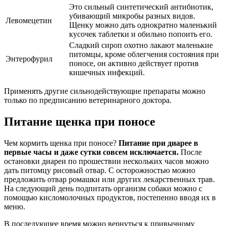
Это сильный синтетический антибиотик,
убивающий микробы разных видов.
Левомецетин
Щенку можно дать однократно маленький
кусочек таблетки и обильно попоить его.
Сладкий сироп охотно лакают маленькие
питомцы, кроме облегчения состояния при
Энтерофурил
поносе, он активно действует против
кишечных инфекций.
Применять другие сильнодействующие препараты можно
только по предписанию ветеринарного доктора.
Питание щенка при поносе
Чем кормить щенка при поносе?
Питание при диарее в
первые часы и даже сутки совсем исключается.
После
остановки диареи по прошествии нескольких часов можно
дать питомцу рисовый отвар. С осторожностью можно
предложить отвар ромашки или других лекарственных трав.
На следующий день подпитать организм собаки можно с
помощью кисломолочных продуктов, постепенно вводя их в
меню.
В последующее время можно вернуться к привычному