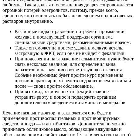
любимца. Такая долгая и осложненная диарея сопровождается
огромной потерей элетролитов, поэтому, прежде всего,
срочно нужно пополнять их баланс введением водно-солевых
растворов внутривенно.
Различные виды отравлений потребуют промывания
желудка и последующей поддержки организма
специальными средствами, рекомендованными врачом.
Также он сможет на приеме удалить мелкую деталь,
застрявшую в ЖКТ, если она не выйдет с фекалиями.
При подозрении на заражение гельминтами нужно будет
сдать несколько анализов, для определения вида
паразитов и назначения соответствующего лечения.
Собачке необходимо будет пройти курс применения
противопаразитарных средств под контролем хозяина и
после — снова пройти обследование.
При всех видах вирусных инфекций главное —
устранить рвоту и понос и поддержать организм
дополнительным введением витаминов и минералов.
Лечение назначит доктор, и заключаться оно будет в
применении противоспалительных и противовирусных
средств, иногда — и антибиотиков. Дополнительно можно
принимать облепиховое масло, обладающее вяжущими и
обволакивающими свойствами, по 1 ч. л. в день (трехкратно)