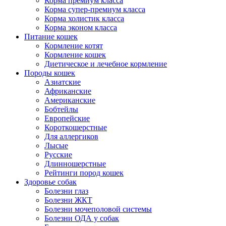
Корма премиум класса
Корма супер-премиум класса
Корма холистик класса
Корма эконом класса
Питание кошек
Кормление котят
Кормление кошек
Диетическое и лечебное кормление
Породы кошек
Азиатские
Африканские
Американские
Бобтейлы
Европейские
Короткошерстные
Для аллергиков
Лысые
Русские
Длинношерстные
Рейтинги пород кошек
Здоровье собак
Болезни глаз
Болезни ЖКТ
Болезни мочеполовой системы
Болезни ОДА у собак