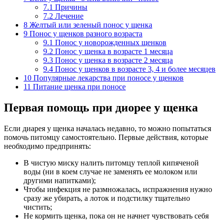
7.1
Причины
7.2
Лечение
8
Желтый или зеленый понос у щенка
9
Понос у щенков разного возраста
9.1
Понос у новорожденных щенков
9.2
Понос у щенка в возрасте 1 месяца
9.3
Понос у щенка в возрасте 2 месяца
9.4
Понос у щенков в возрасте 3, 4 и более месяцев
10
Популярные лекарства при поносе у щенков
11
Питание щенка при поносе
Первая помощь при диорее у щенка
Если диарея у щенка началась недавно, то можно попытаться
помочь питомцу самостоятельно. Первые действия, которые
необходимо предпринять:
В чистую миску налить питомцу теплой кипяченой
воды (ни в коем случае не заменять ее молоком или
другими напитками);
Чтобы инфекция не размножалась, испражнения нужно
сразу же убирать, а лоток и подстилку тщательно
чистить;
Не кормить щенка, пока он не начнет чувствовать себя