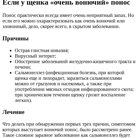
Если у щенка «очень вонючий» понос
Понос практически всегда имеет очень неприятный запах. Но
если его можно охарактеризовать как очень вонючий или
зловонный, дело, скорее всего, в скрытом заболевании.
Причины
Острая глистная инвазия;
Вирусный энтерит;
Обострение заболеваний желудочно-кишечного тракта и
печени;
Сальмонеллез (инфекционная болезнь, при которой
щенка еще и лихорадит, заразиться сальмонеллами
можно от грызунов и насекомых, а также при
употреблении мясных отходов инфицированного скота;
при хроническом течении щенку грозит воспаление
легких).
Лечение
Что делать при обнаружении первых трех причин, симптомом
которых выступает вонючий понос, было рассмотрено ранее.
Такое сложное заразное заболевание как сальмонеллез будет