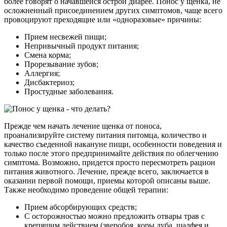
более говорят о начавшейся острой диарее. Понос у щенка, не
осложненный присоединением других симптомов, чаще всего
провоцируют преходящие или «одноразовые» причины:
Прием несвежей пищи;
Непривычный продукт питания;
Смена корма;
Прорезывание зубов;
Аллергия;
Дисбактериоз;
Простудные заболевания.
Прежде чем начать лечение щенка от поноса,
проанализируйте систему питания питомца, количество и
качество съеденной накануне пищи, особенности поведения и
только после этого предпринимайте действия по облегчению
симптома. Возможно, придется просто пересмотреть рацион
питания животного. Лечение, прежде всего, заключается в
оказании первой помощи, приемы которой описаны выше.
Также необходимо проведение общей терапии:
Прием абсорбирующих средств;
С осторожностью можно предложить отвары трав с
крепящим действием (зверобоя, коры дуба, шалфея и