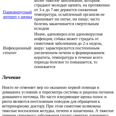
Более тяжелое заболевание, которым
страдают молодые щенята, на протяжении
от 3-х до 7-ми держится сниженная
Парвовирусный
температура, ослабленный организм не
энтерит у щенка
принимает ни питье, ни пишу; часто
болезнь заканчивается смертельным
исходом
Иначе, аденовироз или аденовирусная
инфекция; собака может страдать от
симптомов заболевания до 2-х недель,
Инфекционный
вирус характеризуется постепенным
гепатит
увеличением печени и формированием
кератита, температура в течение всего
периода болезни то повышается, то
понижается
Лечение
Никто не отменяет мер по оказанию первой помощи в
домашних условиях и пересмотра системы и рациона питания
домашнего питомца. Но часто изнуряющие щенка понос и
рвота являются неотложным поводом для обращения к
ветеринарному доктору. При этом симптоме возможны
тяжелые воспаления желудка, печени и кишечника. А тяжелое
течение серьезного заболевания грозит смертью домашнего