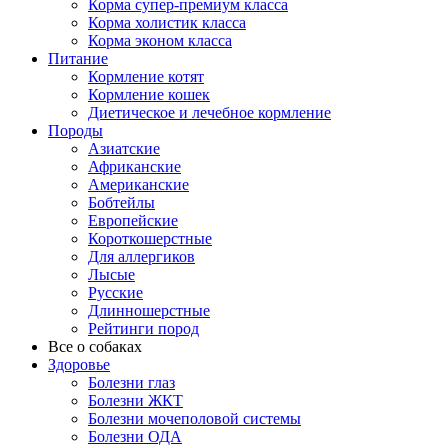
Корма супер-премиум класса
Корма холистик класса
Корма эконом класса
Питание
Кормление котят
Кормление кошек
Диетическое и лечебное кормление
Породы
Азиатские
Африканские
Американские
Бобтейлы
Европейские
Короткошерстные
Для аллергиков
Лысые
Русские
Длинношерстные
Рейтинги пород
Все о собаках
Здоровье
Болезни глаз
Болезни ЖКТ
Болезни мочеполовой системы
Болезни ОДА