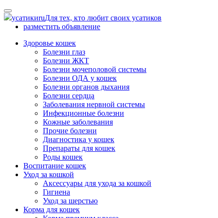
Skip
to
усатики
ru
Для тех, кто любит своих усатиков
content
разместить объявление
Здоровье кошек
Болезни глаз
Болезни ЖКТ
Болезни мочеполовой системы
Болезни ОДА у кошек
Болезни органов дыхания
Болезни сердца
Заболевания нервной системы
Инфекционные болезни
Кожные заболевания
Прочие болезни
Диагностика у кошек
Препараты для кошек
Роды кошек
Воспитание кошек
Уход за кошкой
Аксессуары для ухода за кошкой
Гигиена
Уход за шерстью
Корма для кошек