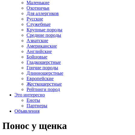
Маленькие
Охотничьи
Для аллергиков
Русские
Служебные
Крупные породы
Средние породы
Азиатские
Американские
Английские
Бойцовые
Гладкошерстные
Гончие породы
Длинношерстные
Европейские
Жесткошерстные
Рейтинги пород
Это интересно
Еноты
Партнеры
Объявления
Понос у щенка