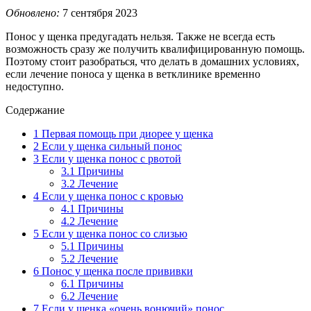
Обновлено:
7 сентября 2023
Понос у щенка предугадать нельзя. Также не всегда есть
возможность сразу же получить квалифицированную помощь.
Поэтому стоит разобраться, что делать в домашних условиях,
если лечение поноса у щенка в ветклинике временно
недоступно.
Содержание
1
Первая помощь при диорее у щенка
2
Если у щенка сильный понос
3
Если у щенка понос с рвотой
3.1
Причины
3.2
Лечение
4
Если у щенка понос с кровью
4.1
Причины
4.2
Лечение
5
Если у щенка понос со слизью
5.1
Причины
5.2
Лечение
6
Понос у щенка после прививки
6.1
Причины
6.2
Лечение
7
Если у щенка «очень вонючий» понос