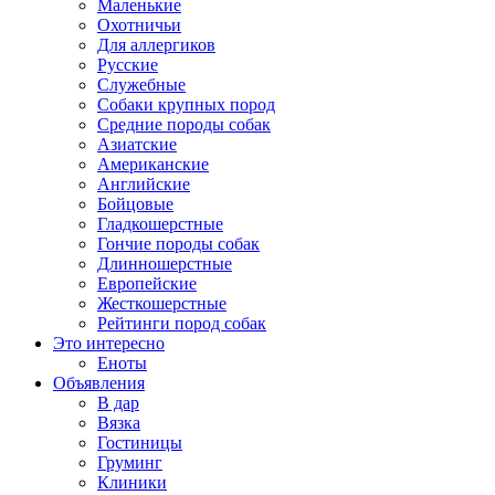
Маленькие
Охотничьи
Для аллергиков
Русские
Служебные
Собаки крупных пород
Средние породы собак
Азиатские
Американские
Английские
Бойцовые
Гладкошерстные
Гончие породы собак
Длинношерстные
Европейские
Жесткошерстные
Рейтинги пород собак
Это интересно
Еноты
Объявления
В дар
Вязка
Гостиницы
Груминг
Клиники