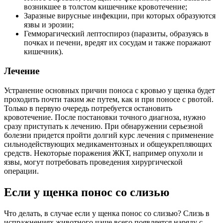
возникшее в толстом кишечнике кровотечение;
Заразные вирусные инфекции, при которых образуются
язвы и эрозии;
Гемморагический лептоспироз (паразиты, образуясь в
почках и печени, вредят их сосудам и также поражают
кишечник).
Лечение
Устранение основных причин поноса с кровью у щенка будет
проходить почти таким же путем, как и при поносе с рвотой.
Только в первую очередь потребуется остановить
кровотечение. После постановки точного диагноза, нужно
сразу приступать к лечению. При обнаружении серьезной
болезни придется пройти долгий курс лечения с применение
сильнодействующих медикаментозных и общеукрепляющих
средств. Некоторые поражения ЖКТ, например опухоли и
язвы, могут потребовать проведения хирургической
операции.
Если у щенка понос со слизью
Что делать, в случае если у щенка понос со слизью? Слизь в
испражнениях животного чаще всего появляется наряду с