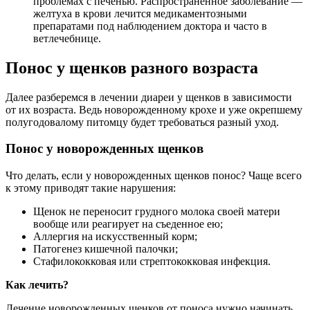
проблемах с печенью. Распространенное заболевание —
желтуха в крови лечится медикаментозными
препаратами под наблюдением доктора и часто в
ветлечебнице.
Понос у щенков разного возраста
Далее разберемся в лечении диареи у щенков в зависимости
от их возраста. Ведь новорожденному крохе и уже окрепшему
полугодовалому питомцу будет требоваться разный уход.
Понос у новорожденных щенков
Что делать, если у новорожденных щенков понос? Чаще всего
к этому приводят такие нарушения:
Щенок не переносит грудного молока своей матери
вообще или реагирует на съеденное ею;
Аллергия на искусственный корм;
Патогенез кишечной палочки;
Стафилококковая или стрептококковая инфекция.
Как лечить?
Лечение новорожденных щенков от поноса нужно начинать