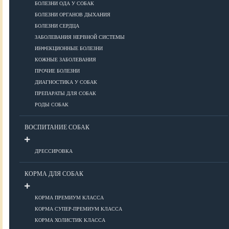
ПОРОДЫ
БОЛЕЗНИ ОДА У СОБАК
БОЛЕЗНИ ОРГАНОВ ДЫХАНИЯ
БОЛЕЗНИ СЕРДЦА
ЗАБОЛЕВАНИЯ НЕРВНОЙ СИСТЕМЫ
Азиатские
ИНФЕКЦИОННЫЕ БОЛЕЗНИ
Африканские
КОЖНЫЕ ЗАБОЛЕВАНИЯ
Американские
ПРОЧИЕ БОЛЕЗНИ
Бобтейлы
ДИАГНОСТИКА У СОБАК
Европейские
ПРЕПАРАТЫ ДЛЯ СОБАК
Короткошерстные
РОДЫ СОБАК
Для аллергиков
Лысые
ВОСПИТАНИЕ СОБАК
Русские
Длинношерстные
ДРЕССИРОВКА
Рейтинги пород
КОРМА ДЛЯ СОБАК
КОРМА ПРЕМИУМ КЛАССА
ВСЕ О СОБАКАХ
КОРМА СУПЕР-ПРЕМИУМ КЛАССА
КОРМА ХОЛИСТИК КЛАССА
ЗДОРОВЬЕ