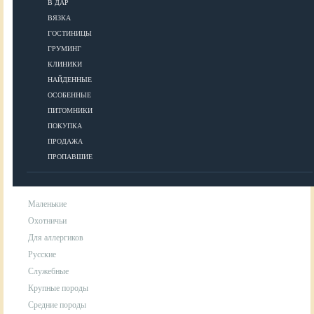
В ДАР
ВЯЗКА
УХОД
ГОСТИНИЦЫ
ГРУМИНГ
КЛИНИКИ
Гигиена
НАЙДЕННЫЕ
Уход за шерстью
ОСОБЕННЫЕ
Аксессуары для ухода за собакой
ПИТОМНИКИ
ПОКУПКА
ПРОДАЖА
ПОРОДЫ
ПРОПАВШИЕ
Маленькие
Охотничьи
Для аллергиков
Русские
Служебные
Крупные породы
Средние породы