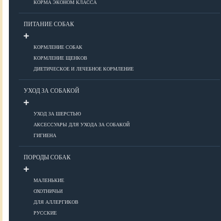
КОРМА ЭКОНОМ КЛАССА
ПИТАНИЕ СОБАК
Болезни глаз
Болезни ЖКТ
КОРМЛЕНИЕ СОБАК
Болезни мочеполовой системы
КОРМЛЕНИЕ ЩЕНКОВ
Болезни ОДА
ДИЕТИЧЕСКОЕ И ЛЕЧЕБНОЕ КОРМЛЕНИЕ
Болезни органов дыхания
УХОД ЗА СОБАКОЙ
Болезни сердца
Заболевания нервной системы
УХОД ЗА ШЕРСТЬЮ
Инфекционные болезни
АКСЕССУАРЫ ДЛЯ УХОДА ЗА СОБАКОЙ
Кожные заболевания
ГИГИЕНА
Прочие болезни
Диагностика
ПОРОДЫ СОБАК
Препараты
Роды
МАЛЕНЬКИЕ
ОХОТНИЧЬИ
ВОСПИТАНИЕ
ДЛЯ АЛЛЕРГИКОВ
РУССКИЕ