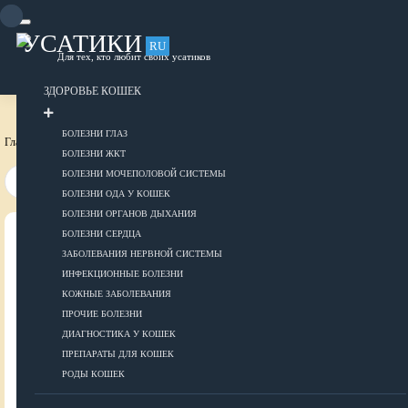
Skip
to
content
УСАТИКИ
RU
Для тех, кто любит своих усатиков
ОБЪЯВЛЕНИЯ
РАЗМЕСТИТЬ ОБЪЯВЛЕНИЕ
ЗДОРОВЬЕ КОШЕК
БОЛЕЗНИ ГЛАЗ
Главная страница
Здоровье собак
Болезни ЖКТ
БОЛЕЗНИ ЖКТ
БОЛЕЗНИ МОЧЕПОЛОВОЙ СИСТЕМЫ
БОЛЕЗНИ ОДА У КОШЕК
БОЛЕЗНИ ОРГАНОВ ДЫХАНИЯ
БОЛЕЗНИ СЕРДЦА
ВСЕ О КОШКАХ
ЗАБОЛЕВАНИЯ НЕРВНОЙ СИСТЕМЫ
ИНФЕКЦИОННЫЕ БОЛЕЗНИ
ЗДОРОВЬЕ
КОЖНЫЕ ЗАБОЛЕВАНИЯ
ПРОЧИЕ БОЛЕЗНИ
ДИАГНОСТИКА У КОШЕК
ПРЕПАРАТЫ ДЛЯ КОШЕК
Болезни глаз
РОДЫ КОШЕК
Болезни ЖКТ
Болезни мочеполовой системы
ДОБАВИТЬ ОБЪЯВЛЕНИЕ