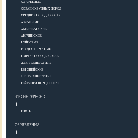
СЛУЖЕБНЫЕ
СОБАКИ КРУПНЫХ ПОРОД
Дрессировка
СРЕДНИЕ ПОРОДЫ СОБАК
АЗИАТСКИЕ
КОРМА
АМЕРИКАНСКИЕ
АНГЛИЙСКИЕ
БОЙЦОВЫЕ
ГЛАДКОШЕРСТНЫЕ
Корма премиум класса
ГОНЧИЕ ПОРОДЫ СОБАК
Корма супер-премиум класса
ДЛИННОШЕРСТНЫЕ
Корма холистик класса
ЕВРОПЕЙСКИЕ
Корма эконом класса
ЖЕСТКОШЕРСТНЫЕ
РЕЙТИНГИ ПОРОД СОБАК
ПИТАНИЕ
ЭТО ИНТЕРЕСНО
ЕНОТЫ
Кормление собак
Кормление щенков
ОБЪЯВЛЕНИЯ
Диетическое и лечебное кормление