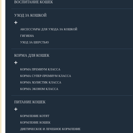
ВОСПИТАНИЕ КОШЕК
Болезни ОДА у кошек
Болезни органов дыхания
УХОД ЗА КОШКОЙ
Болезни сердца
Заболевания нервной системы
АКСЕССУАРЫ ДЛЯ УХОДА ЗА КОШКОЙ
Инфекционные болезни
ГИГИЕНА
Кожные заболевания
УХОД ЗА ШЕРСТЬЮ
Прочие болезни
Диагностика у кошек
КОРМА ДЛЯ КОШЕК
Препараты для кошек
Роды кошек
КОРМА ПРЕМИУМ КЛАССА
КОРМА СУПЕР-ПРЕМИУМ КЛАССА
КОРМА ХОЛИСТИК КЛАССА
ВОСПИТАНИЕ
КОРМА ЭКОНОМ КЛАССА
УХОД
ПИТАНИЕ КОШЕК
КОРМЛЕНИЕ КОТЯТ
Аксессуары для ухода
КОРМЛЕНИЕ КОШЕК
Гигиена
ДИЕТИЧЕСКОЕ И ЛЕЧЕБНОЕ КОРМЛЕНИЕ