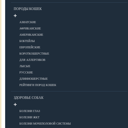
Уход за шерстью
ПОРОДЫ КОШЕК
КОРМА
АЗИАТСКИЕ
АФРИКАНСКИЕ
АМЕРИКАНСКИЕ
Корма премиум класса
БОБТЕЙЛЫ
Корма супер-премиум класса
ЕВРОПЕЙСКИЕ
КОРОТКОШЕРСТНЫЕ
Корма холистик класса
ДЛЯ АЛЛЕРГИКОВ
Корма эконом класса
ЛЫСЫЕ
РУССКИЕ
ПИТАНИЕ
ДЛИННОШЕРСТНЫЕ
РЕЙТИНГИ ПОРОД КОШЕК
ЗДОРОВЬЕ СОБАК
Кормление котят
Кормление кошек
БОЛЕЗНИ ГЛАЗ
Диетическое и лечебное кормление
БОЛЕЗНИ ЖКТ
БОЛЕЗНИ МОЧЕПОЛОВОЙ СИСТЕМЫ