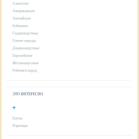
Азиатские
Американские
Английские
Бойцовые
Гладкошерстные
Гончие породы
Длинношерстные
Европейские
Жесткошерстные
Рейтинги пород
ЭТО ИНТЕРЕСНО
Еноты
Партнеры