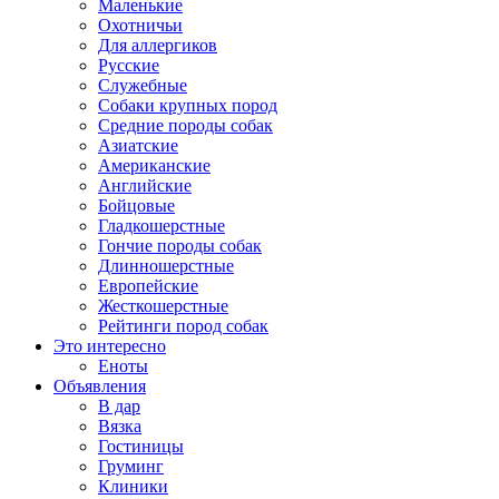
Маленькие
Охотничьи
Для аллергиков
Русские
Служебные
Собаки крупных пород
Средние породы собак
Азиатские
Американские
Английские
Бойцовые
Гладкошерстные
Гончие породы собак
Длинношерстные
Европейские
Жесткошерстные
Рейтинги пород собак
Это интересно
Еноты
Объявления
В дар
Вязка
Гостиницы
Груминг
Клиники