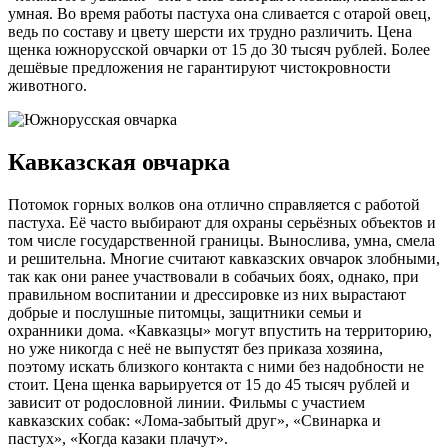
умная. Во время работы пастуха она сливается с отарой овец,
ведь по составу и цвету шерсти их трудно различить. Цена
щенка южнорусской овчарки от 15 до 30 тысяч рублей. Более
дешёвые предложения не гарантируют чистокровности
животного.
Кавказская овчарка
Потомок горных волков она отлично справляется с работой
пастуха. Её часто выбирают для охраны серьёзных объектов и
том числе государственной границы. Вынослива, умна, смела
и решительна. Многие считают кавказских овчарок злобными,
так как они ранее участвовали в собачьих боях, однако, при
правильном воспитании и дрессировке из них вырастают
добрые и послушные питомцы, защитники семьи и
охранники дома. «Кавказцы» могут впустить на территорию,
но уже никогда с неё не выпустят без приказа хозяина,
поэтому искать близкого контакта с ними без надобности не
стоит. Цена щенка варьируется от 15 до 45 тысяч рублей и
зависит от родословной линии. Фильмы с участием
кавказских собак: «Лома-забытый друг», «Свинарка и
пастух», «Когда казаки плачут».