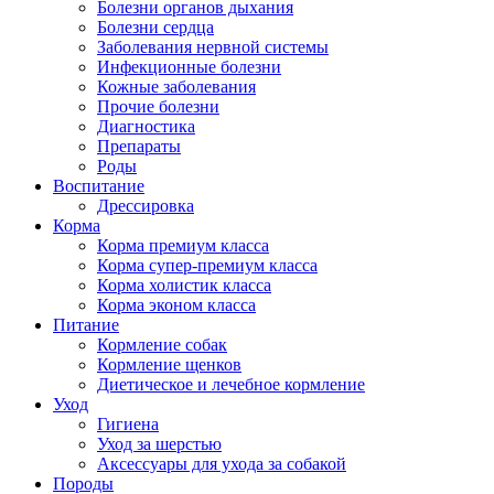
Болезни органов дыхания
Болезни сердца
Заболевания нервной системы
Инфекционные болезни
Кожные заболевания
Прочие болезни
Диагностика
Препараты
Роды
Воспитание
Дрессировка
Корма
Корма премиум класса
Корма супер-премиум класса
Корма холистик класса
Корма эконом класса
Питание
Кормление собак
Кормление щенков
Диетическое и лечебное кормление
Уход
Гигиена
Уход за шерстью
Аксессуары для ухода за собакой
Породы