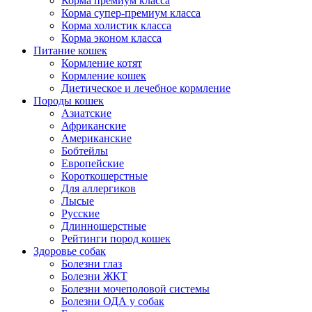
Корма премиум класса
Корма супер-премиум класса
Корма холистик класса
Корма эконом класса
Питание кошек
Кормление котят
Кормление кошек
Диетическое и лечебное кормление
Породы кошек
Азиатские
Африканские
Американские
Бобтейлы
Европейские
Короткошерстные
Для аллергиков
Лысые
Русские
Длинношерстные
Рейтинги пород кошек
Здоровье собак
Болезни глаз
Болезни ЖКТ
Болезни мочеполовой системы
Болезни ОДА у собак