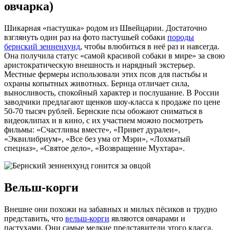
овчарка)
Шикарная «пастушка» родом из Швейцарии. Достаточно
взглянуть один раз на фото
пастушьей собаки
породы
бернский зенненхунд
, чтобы влюбиться в неё раз и навсегда.
Она получила статус «самой красивой собаки в мире» за свою
аристократическую внешность и нарядный экстерьер.
Местные фермеры использовали этих псов для пастьбы и
охраны копытных животных. Бернца отличает сила,
выносливость, спокойный характер и послушание. В России
заводчики предлагают щенков шоу-класса к продаже по цене
50-70 тысяч рублей. Бернские псы обожают сниматься в
видеоклипах и в кино, с их участием можно посмотреть
фильмы: «Счастливы вместе», «Привет дуралеи»,
«Эквилибриум», «Все без ума от Мэри», «Лохматый
спецназ», «Святое дело», «Возвращение Мухтара».
Вельш-корги
Внешне они похожи на забавных и милых пёсиков и трудно
представить, что
вельш-корги
являются овчарами и
пастухами. Они самые мелкие представители этого класса.