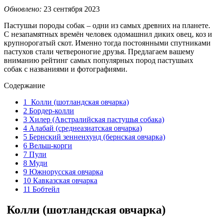
Обновлено:
23 сентября 2023
Пастушьи породы собак – одни из самых древних на планете.
С незапамятных времён человек одомашнил диких овец, коз и
крупнорогатый скот. Именно тогда постоянными спутниками
пастухов стали четвероногие друзья. Предлагаем вашему
вниманию рейтинг самых популярных пород пастушьих
собак с названиями и фотографиями.
Содержание
1
Колли (шотландская овчарка)
2
Бордер-колли
3
Хилер (Австралийская пастушья собака)
4
Алабай (среднеазиатская овчарка)
5
Бернский зенненхунд (бернская овчарка)
6
Вельш-корги
7
Пули
8
Муди
9
Южнорусская овчарка
10
Кавказская овчарка
11
Бобтейл
Колли (шотландская овчарка)