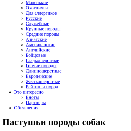
Маленькие
Охотничьи
Для аллергиков
Русские
Служебные
Крупные породы
Средние породы
Азиатские
Американские
Английские
Бойцовые
Гладкошерстные
Гончие породы
Длинношерстные
Европейские
Жесткошерстные
Рейтинги пород
Это интересно
Еноты
Партнеры
Объявления
Пастушьи породы собак