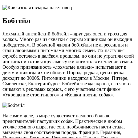
Бобтейл
Лохматый английский бобтейл – друг для овец и гроза для
волков. Много раз из схватки с серым хищником он выходил
победителем. В обычной жизни бобтейлы не агрессивны и
стали любимыми питомцами многих семей. Их пастушья
служба осталась в далёком прошлом, но они не утратили свой
инстинкт и готовы круглые сутки опекать всех членов семьи.
Особую привязанность «лохматые няньки» испытывают к
детям и никогда их не обидят. Порода редкая, цена щенка
доходит до 3000$. Питомники находятся в Москве, Питере,
Смоленске, Екатеринбурге. Бобтейл звезда экрана, его часто
снимают в рекламах кормов, с его участием снят фильм
«Укрощение строптивого» и «Кошки против собак».
На самом деле, в мире существует намного больше
представителей пастушьих собак. Практически в любом
уголке земного шара, где есть необходимость пасти стада,
выведена своя собственная порода. Франция, Германия,
Португалия, Румыния, Чехословакия, Италия, Бельгия,