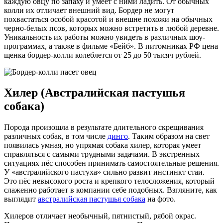
каждую овцу по запаху и умеет с ними ладить. От обычных
колли их отличает внешний вид. Бордер не могут
похвастаться особой красотой и внешне похожи на обычных
черно-белых псов, которых можно встретить в любой деревне.
Уникальность их работы можно увидеть в различных шоу-
программах, а также в фильме «Бейб». В питомниках РФ цена
щенка бордер-колли колеблется от 25 до 50 тысяч рублей.
Хилер (Австралийская пастушья
собака)
Порода произошла в результате длительного скрещивания
различных собак, в том числе
динго
. Таким образом на свет
появилась умная, но упрямая собака хилер, которая умеет
справляться с самыми трудными задачами. В экстренных
ситуациях пёс способен принимать самостоятельные решения.
У «австралийского пастуха» сильно развит инстинкт стаи.
Это пёс невысокого роста и крепкого телосложения, который
слаженно работает в компании себе подобных. Взгляните, как
выглядит
австралийская пастушья собака
на фото.
Хилеров отличает необычный, пятнистый, рябой окрас.