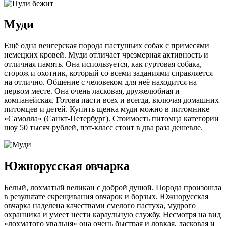
Муди
Ещё одна венгерская порода пастушьих собак с примесями
немецких кровей. Муди отличает чрезмерная активность и
отличная память. Она используется, как гуртовая собака,
сторож и охотник, который со всеми заданиями справляется
на отлично. Общение с человеком для неё находится на
первом месте. Она очень ласковая, дружелюбная и
компанейская. Готова пасти всех и всегда, включая домашних
питомцев и детей. Купить щенка муди можно в питомнике
«Самолла» (Санкт-Петербург). Стоимость питомца категории
шоу 50 тысяч рублей, пэт-класс стоит в два раза дешевле.
Южнорусская овчарка
Белый, лохматый великан с доброй душой. Порода произошла
в результате скрещивания овчарок и борзых. Южнорусская
овчарка наделена качествами смелого пастуха, мудрого
охранника и умеет нести караульную службу. Несмотря на вид
«лохматого увальня» она очень быстрая и ловкая, ласковая и