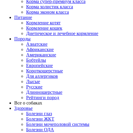
Корма супер-премиум класса
Корма холистик класса
Корма эконом класса
Питание
Кормление котят
Кормление кошек
Диетическое и лечебное кормление
Породы
Азиатские
Африканские
Американские
Бобтейлы
Европейские
Короткошерстные
Для аллергиков
Лысые
Русские
Длинношерстные
Рейтинги пород
Все о собаках
Здоровье
Болезни глаз
Болезни ЖКТ
Болезни мочеполовой системы
Болезни ОДА