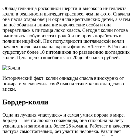
Обладательница роскошной шерсти и высокого интеллекта
колли в реальности выглядит красивее, чем на фото. Сначала
она пасла отары овец и охраняла крестьянских детей, а затем
на неё обратили внимание королевские особы и она
превратилась в питомца люкс-класса. Сегодня колли готова
выполнять любую из этих ролей и не прочь поработать в
полиции ищейкой. Пик популярности шотландской колли
начался после выхода на экраны фильма «Лесси». В России
существует более 10 питомников по разведению шотладских
колли. Цена щенка колеблется от 20 до 50 тысяч рублей.
Исторический факт: колли однажды спасла винокурню от
пожара и увековечила своё имя на этикетке шотландского
виски.
Бордер-колли
Одна из лучших «пастушек» и самая умная порода в мире.
Бордер — мечта любого собаковода, она способна на лету
усваивать и запоминать более 25 команд. Работает в качестве
пастуха самостоятельно, без участия человека. Различает