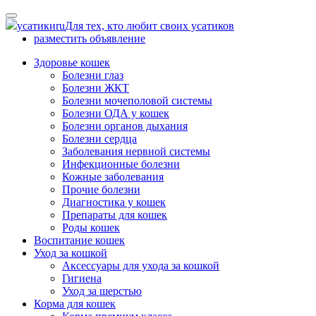
Skip
to
усатики
ru
Для тех, кто любит своих усатиков
content
разместить объявление
Здоровье кошек
Болезни глаз
Болезни ЖКТ
Болезни мочеполовой системы
Болезни ОДА у кошек
Болезни органов дыхания
Болезни сердца
Заболевания нервной системы
Инфекционные болезни
Кожные заболевания
Прочие болезни
Диагностика у кошек
Препараты для кошек
Роды кошек
Воспитание кошек
Уход за кошкой
Аксессуары для ухода за кошкой
Гигиена
Уход за шерстью
Корма для кошек