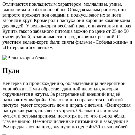
Отличаются покладистым характером, молчаливы, умны,
выносливы и работоспособны. Обладая малым ростом, они
запросто проходят под овцами и подкусывают их за ноги,
загоняя в круг. Кроме роли пастуха они хорошие компаньоны
для людей. У вельш-корги весёлый нрав, они активны в играх.
Купить такого забавного питомца можно по цене от 25 до 50
тысяч рублей, в зависимости от родословных регалий. С
участием вельш-корги были сняты фильмы «Собачья жизнь» и
«Потерявшийся щенок».
Пули
Венгерка по происхождению, обладательница невероятной
«причёски». Пули обрастает длинной шерстью, которая
скручивается в жгуты. За растрёпанный внешний вид её
называют «шваброй». Она отлично справляется с работой
пастуха, умеет сторожить дом и играть с детьми. «Венгерская
пастушка» умна, но слегка упряма. Обладает отличным
чутьём и острым зрением, несмотря на то, что из-под чёлки
глаз не видно. Немногочисленные питомники и заводчики в
РФ предлагают на продажу пули по цене 40-50тысяч рублей.