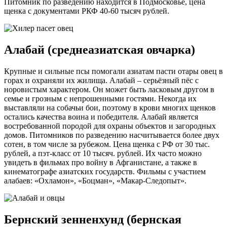
Питомник по разведению находится в Подмосковье, цена
щенка с документами РКФ 40-60 тысяч рублей.
Алабай (среднеазиатская овчарка)
Крупные и сильные псы помогали азиатам пасти отары овец в
горах и охраняли их жилища. Алабай – серьёзный пёс с
норовистым характером. Он может быть ласковым другом в
семье и грозным с непрошенными гостями. Некогда их
выставляли на собачьи бои, поэтому в крови многих щенков
остались качества воина и победителя. Алабай является
востребованной породой для охраны объектов и загородных
домов. Питомников по разведению насчитывается более двух
сотен, в том числе за рубежом. Цена щенка с РФ от 30 тыс.
рублей, а пэт-класс от 10 тысяч. рублей. Их часто можно
увидеть в фильмах про войну в Афганистане, а также в
кинематографе азиатских государств. Фильмы с участием
алабаев: «Охламон», «Боцман», «Макар-Следопыт».
Бернский зенненхунд (бернская