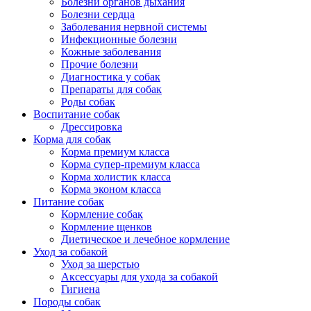
Болезни органов дыхания
Болезни сердца
Заболевания нервной системы
Инфекционные болезни
Кожные заболевания
Прочие болезни
Диагностика у собак
Препараты для собак
Роды собак
Воспитание собак
Дрессировка
Корма для собак
Корма премиум класса
Корма супер-премиум класса
Корма холистик класса
Корма эконом класса
Питание собак
Кормление собак
Кормление щенков
Диетическое и лечебное кормление
Уход за собакой
Уход за шерстью
Аксессуары для ухода за собакой
Гигиена
Породы собак