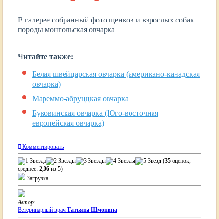
В галерее собранный фото щенков и взрослых собак
породы монгольская овчарка
Читайте также:
Белая швейцарская овчарка (американо-канадская
овчарка)
Мареммо-абруццкая овчарка
Буковинская овчарка (Юго-восточная
европейская овчарка)
Комментировать
(
35
оценок,
среднее:
2,06
из 5)
Загрузка...
Автор:
Ветеринарный врач
Татьяна Шмонина