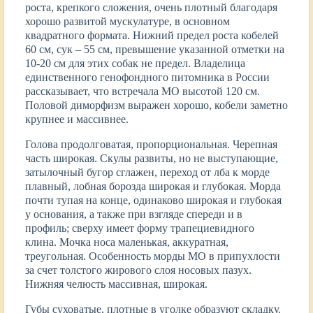
роста, крепкого сложения, очень плотный благодаря
хорошо развитой мускулатуре, в основном
квадратного формата. Нижний предел роста кобелей
60 см, сук – 55 см, превышение указанной отметки на
10-20 см для этих собак не предел. Владелица
единственного генофондного питомника в России
рассказывает, что встречала МО высотой 120 см.
Половой диморфизм выражен хорошо, кобели заметно
крупнее и массивнее.
Голова продолговатая, пропорциональная. Черепная
часть широкая. Скулы развиты, но не выступающие,
затылочный бугор сглажен, переход от лба к морде
плавный, лобная борозда широкая и глубокая. Морда
почти тупая на конце, одинаково широкая и глубокая
у основания, а также при взгляде спереди и в
профиль; сверху имеет форму трапециевидного
клина. Мочка носа маленькая, аккуратная,
треугольная. Особенность морды МО в припухлости
за счет толстого жирового слоя носовых пазух.
Нижняя челюсть массивная, широкая.
Губы суховатые, плотные в уголке образуют складку.