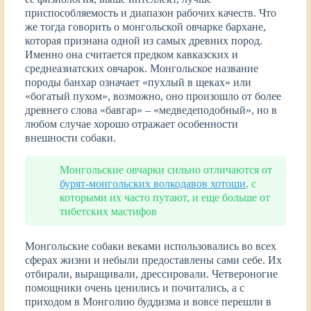
приспособляемость и диапазон рабочих качеств. Что
же тогда говорить о монгольской овчарке бархане,
которая признана одной из самых древних пород.
Именно она считается предком кавказских и
среднеазиатских овчарок. Монгольское название
породы банхар означает «пухлый в щеках» или
«богатый пухом», возможно, оно произошло от более
древнего слова «бавгар» – «медведеподобный», но в
любом случае хорошо отражает особенности
внешности собаки.
Монгольские овчарки сильно отличаются от
бурят-монгольских волкодавов хотоши
, с
которыми их часто путают, и еще больше от
тибетских мастифов
Монгольские собаки веками использовались во всех
сферах жизни и небыли предоставлены сами себе. Их
отбирали, выращивали, дрессировали. Четвероногие
помощники очень ценились и почитались, а с
приходом в Монголию буддизма и вовсе перешли в