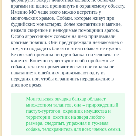
врагами ни шанса проникнуть к охраняемому объекту.
Именно МО чаще всего можно встретить у
монгольских храмов. Собаки, которые живут при
буддийских монастырях, более контактные и мягкие,
нежели свирепые и нелюдимые помощники аратов.
Особо агрессивным собакам на шею привязывали
красные повязки. Они предупреждали незнакомцев о
том, что подходить близко к этим собакам не нужно.
Без веской причины ни один банхар на человека не
кинется. Конечно существуют особо проблемные
собаки, к таким применяют весьма оригинальное
наказание: к ошейнику привязывают одну из
передних ног, чтобы ограничить передвижение в
дневное время.
Монгольская овчарка банхар обладает
множеством талантов, она – прирожденный
пастух-гуртогон, охранник имущества и
территории, охотник на зверя любого
размера, следопыт, упряжная и гужевая
собака, телохранитель для всех членов семьи.