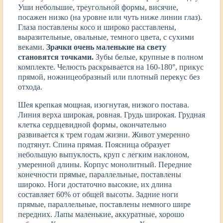
Уши небольшие, треугольной формы, висячие,
посажен низко (на уровне или чуть ниже линии глаз).
Глаза поставлены косо и широко расставлены,
выразительные, овальные, темного цвета, с сухими
веками.
Зрачки очень маленькие на свету
становятся точками.
Зубы белые, крупные в полном
комплекте. Челюсть раскрывается на 160-180°, прикус
прямой, ножницеобразный или плотный перекус без
отхода.
Шея крепкая мощная, изогнутая, низкого постава.
Линия верха широкая, ровная. Грудь широкая. Грудная
клетка сердцевидной формы, окончательно
развивается к трем годам жизни. Живот умеренно
подтянут. Спина прямая. Поясница образует
небольшую выпуклость, круп с легким наклоном,
умеренной длины. Корпус монолитный. Передние
конечности прямые, параллельные, поставлены
широко. Ноги достаточно высокие, их длина
составляет 60% от общей высоты. Задние ноги
прямые, параллельные, поставлены немного шире
передних. Лапы маленькие, аккуратные, хорошо