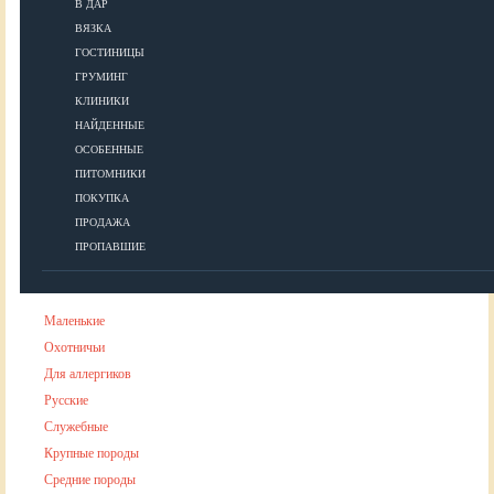
В ДАР
ВЯЗКА
УХОД
ГОСТИНИЦЫ
ГРУМИНГ
КЛИНИКИ
Гигиена
НАЙДЕННЫЕ
Уход за шерстью
ОСОБЕННЫЕ
Аксессуары для ухода за собакой
ПИТОМНИКИ
ПОКУПКА
ПРОДАЖА
ПОРОДЫ
ПРОПАВШИЕ
Маленькие
Охотничьи
Для аллергиков
Русские
Служебные
Крупные породы
Средние породы