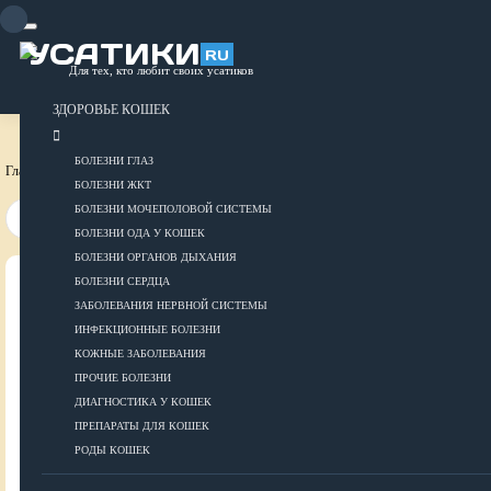
Skip
to
content
УСАТИКИ
RU
Для тех, кто любит своих усатиков
ОБЪЯВЛЕНИЯ
РАЗМЕСТИТЬ ОБЪЯВЛЕНИЕ
ЗДОРОВЬЕ КОШЕК
БОЛЕЗНИ ГЛАЗ
Главная страница
Породы собак
БОЛЕЗНИ ЖКТ
БОЛЕЗНИ МОЧЕПОЛОВОЙ СИСТЕМЫ
БОЛЕЗНИ ОДА У КОШЕК
БОЛЕЗНИ ОРГАНОВ ДЫХАНИЯ
БОЛЕЗНИ СЕРДЦА
ВСЕ О КОШКАХ
ЗАБОЛЕВАНИЯ НЕРВНОЙ СИСТЕМЫ
ИНФЕКЦИОННЫЕ БОЛЕЗНИ
ЗДОРОВЬЕ
КОЖНЫЕ ЗАБОЛЕВАНИЯ
ПРОЧИЕ БОЛЕЗНИ
ДИАГНОСТИКА У КОШЕК
ПРЕПАРАТЫ ДЛЯ КОШЕК
Болезни глаз
РОДЫ КОШЕК
Болезни ЖКТ
Болезни мочеполовой системы
ДОБАВИТЬ ОБЪЯВЛЕНИЕ