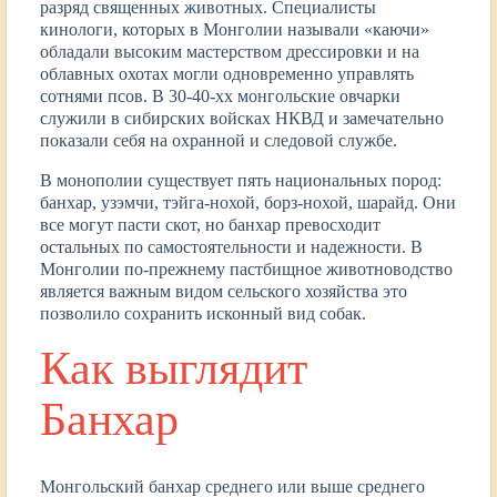
разряд священных животных. Специалисты
кинологи, которых в Монголии называли «каючи»
обладали высоким мастерством дрессировки и на
облавных охотах могли одновременно управлять
сотнями псов. В 30-40-хх монгольские овчарки
служили в сибирских войсках НКВД и замечательно
показали себя на охранной и следовой службе.
В монополии существует пять национальных пород:
банхар, узэмчи, тэйга-нохой, борз-нохой, шарайд. Они
все могут пасти скот, но банхар превосходит
остальных по самостоятельности и надежности. В
Монголии по-прежнему пастбищное животноводство
является важным видом сельского хозяйства это
позволило сохранить исконный вид собак.
Как выглядит
Банхар
Монгольский банхар среднего или выше среднего