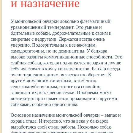
и назначение
У монгольской овчарки довольно флегматичный,
уравновешенный темперамент. Это умные и
бдительные собаки, доброжелательные к своим и
свирепые с недругами. Держатся всегда очень
уверенно. Подозрительны к незнакомцам,
самодостаточны, но не доминантны. У банхара
высоко развиты коммуникационные способности. Это
стайная собака, которая подчиняется иерархи и лучше
себя чувствует в кругу соплеменников. Банхар всегда
очень терпелив к детям, всячески их оберегает. К
другим домашним животным, в том числе
сельскохозяйственным, относится спокойно,
защищает их, как членов семьи. Проблемы могут
возникнуть при совместном проживании с другими
собаками, особенно одного пола.
Основное назначение монгольской овчарки – выпас и
охрана стада. Интересно, что за века у банхаров
выработался свой стиль работы. Несколько собак
формируют вокруг животных кольцо, не оставляя