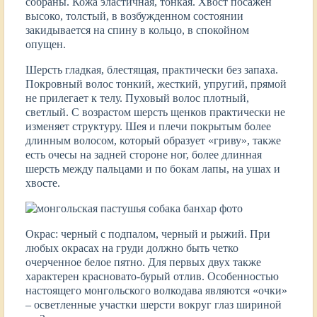
собраны. Кожа эластичная, тонкая. Хвост посажен
высоко, толстый, в возбужденном состоянии
закидывается на спину в кольцо, в спокойном
опущен.
Шерсть гладкая, блестящая, практически без запаха.
Покровный волос тонкий, жесткий, упругий, прямой
не прилегает к телу. Пуховый волос плотный,
светлый. С возрастом шерсть щенков практически не
изменяет структуру. Шея и плечи покрытым более
длинным волосом, который образует «гриву», также
есть очесы на задней стороне ног, более длинная
шерсть между пальцами и по бокам лапы, на ушах и
хвосте.
Окрас: черный с подпалом, черный и рыжий. При
любых окрасах на груди должно быть четко
очерченное белое пятно. Для первых двух также
характерен красновато-бурый отлив. Особенностью
настоящего монгольского волкодава являются «очки»
– осветленные участки шерсти вокруг глаз шириной