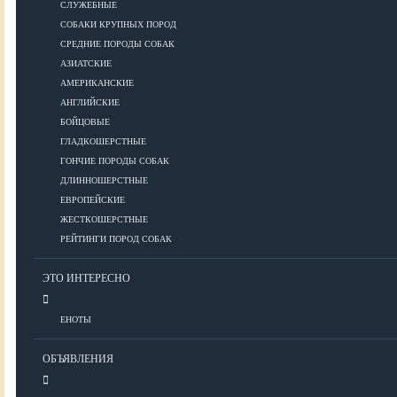
СЛУЖЕБНЫЕ
СОБАКИ КРУПНЫХ ПОРОД
Дрессировка
СРЕДНИЕ ПОРОДЫ СОБАК
АЗИАТСКИЕ
КОРМА
АМЕРИКАНСКИЕ
АНГЛИЙСКИЕ
БОЙЦОВЫЕ
ГЛАДКОШЕРСТНЫЕ
Корма премиум класса
ГОНЧИЕ ПОРОДЫ СОБАК
Корма супер-премиум класса
ДЛИННОШЕРСТНЫЕ
Корма холистик класса
ЕВРОПЕЙСКИЕ
Корма эконом класса
ЖЕСТКОШЕРСТНЫЕ
РЕЙТИНГИ ПОРОД СОБАК
ПИТАНИЕ
ЭТО ИНТЕРЕСНО
ЕНОТЫ
Кормление собак
Кормление щенков
ОБЪЯВЛЕНИЯ
Диетическое и лечебное кормление