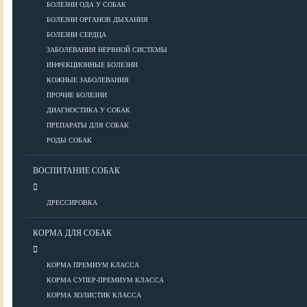
ПОРОДЫ
БОЛЕЗНИ ОДА У СОБАК
БОЛЕЗНИ ОРГАНОВ ДЫХАНИЯ
БОЛЕЗНИ СЕРДЦА
ЗАБОЛЕВАНИЯ НЕРВНОЙ СИСТЕМЫ
Азиатские
ИНФЕКЦИОННЫЕ БОЛЕЗНИ
Африканские
КОЖНЫЕ ЗАБОЛЕВАНИЯ
Американские
ПРОЧИЕ БОЛЕЗНИ
Бобтейлы
ДИАГНОСТИКА У СОБАК
Европейские
ПРЕПАРАТЫ ДЛЯ СОБАК
Короткошерстные
РОДЫ СОБАК
Для аллергиков
Лысые
ВОСПИТАНИЕ СОБАК
Русские
Длинношерстные
ДРЕССИРОВКА
Рейтинги пород
КОРМА ДЛЯ СОБАК
КОРМА ПРЕМИУМ КЛАССА
ВСЕ О СОБАКАХ
КОРМА СУПЕР-ПРЕМИУМ КЛАССА
КОРМА ХОЛИСТИК КЛАССА
ЗДОРОВЬЕ