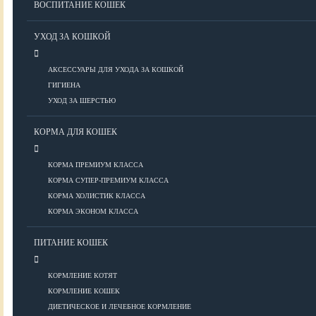
ВОСПИТАНИЕ КОШЕК
Болезни ОДА у кошек
Болезни органов дыхания
УХОД ЗА КОШКОЙ
Болезни сердца
Заболевания нервной системы
АКСЕССУАРЫ ДЛЯ УХОДА ЗА КОШКОЙ
Инфекционные болезни
ГИГИЕНА
Кожные заболевания
УХОД ЗА ШЕРСТЬЮ
Прочие болезни
Диагностика у кошек
КОРМА ДЛЯ КОШЕК
Препараты для кошек
Роды кошек
КОРМА ПРЕМИУМ КЛАССА
КОРМА СУПЕР-ПРЕМИУМ КЛАССА
КОРМА ХОЛИСТИК КЛАССА
ВОСПИТАНИЕ
КОРМА ЭКОНОМ КЛАССА
УХОД
ПИТАНИЕ КОШЕК
КОРМЛЕНИЕ КОТЯТ
Аксессуары для ухода
КОРМЛЕНИЕ КОШЕК
Гигиена
ДИЕТИЧЕСКОЕ И ЛЕЧЕБНОЕ КОРМЛЕНИЕ