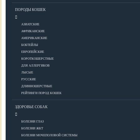
Уход за шерстью
ПОРОДЫ КОШЕК
КОРМА
АЗИАТСКИЕ
АФРИКАНСКИЕ
АМЕРИКАНСКИЕ
Корма премиум класса
БОБТЕЙЛЫ
Корма супер-премиум класса
ЕВРОПЕЙСКИЕ
КОРОТКОШЕРСТНЫЕ
Корма холистик класса
ДЛЯ АЛЛЕРГИКОВ
Корма эконом класса
ЛЫСЫЕ
РУССКИЕ
ПИТАНИЕ
ДЛИННОШЕРСТНЫЕ
РЕЙТИНГИ ПОРОД КОШЕК
ЗДОРОВЬЕ СОБАК
Кормление котят
Кормление кошек
БОЛЕЗНИ ГЛАЗ
Диетическое и лечебное кормление
БОЛЕЗНИ ЖКТ
БОЛЕЗНИ МОЧЕПОЛОВОЙ СИСТЕМЫ