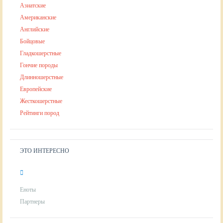
Азиатские
Американские
Английские
Бойцовые
Гладкошерстные
Гончие породы
Длинношерстные
Европейские
Жесткошерстные
Рейтинги пород
ЭТО ИНТЕРЕСНО
Еноты
Партнеры