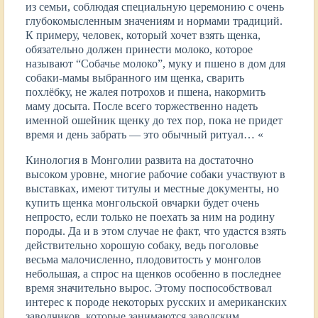
из семьи, соблюдая специальную церемонию с очень
глубокомысленным значениям и нормами традиций.
К примеру, человек, который хочет взять щенка,
обязательно должен принести молоко, которое
называют “Собачье молоко”, муку и пшено в дом для
собаки-мамы выбранного им щенка, сварить
похлёбку, не жалея потрохов и пшена, накормить
маму досыта. После всего торжественно надеть
именной ошейник щенку до тех пор, пока не придет
время и день забрать — это обычный ритуал… «
Кинология в Монголии развита на достаточно
высоком уровне, многие рабочие собаки участвуют в
выставках, имеют титулы и местные документы, но
купить щенка монгольской овчарки будет очень
непросто, если только не поехать за ним на родину
породы. Да и в этом случае не факт, что удастся взять
действительно хорошую собаку, ведь поголовье
весьма малочисленно, плодовитость у монголов
небольшая, а спрос на щенков особенно в последнее
время значительно вырос. Этому поспособствовал
интерес к породе некоторых русских и американских
заводчиков, которые занимаются заводским