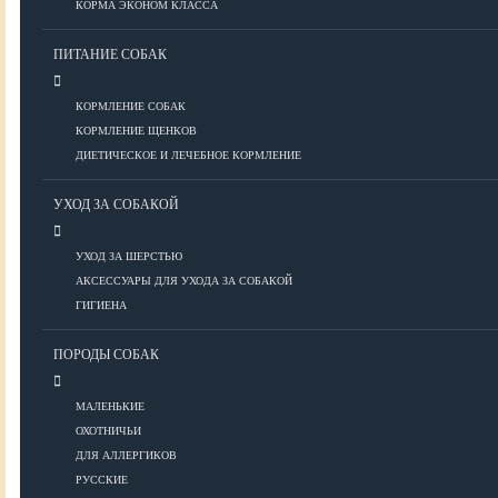
КОРМА ЭКОНОМ КЛАССА
ПИТАНИЕ СОБАК
Болезни глаз
Болезни ЖКТ
КОРМЛЕНИЕ СОБАК
Болезни мочеполовой системы
КОРМЛЕНИЕ ЩЕНКОВ
Болезни ОДА
ДИЕТИЧЕСКОЕ И ЛЕЧЕБНОЕ КОРМЛЕНИЕ
Болезни органов дыхания
УХОД ЗА СОБАКОЙ
Болезни сердца
Заболевания нервной системы
УХОД ЗА ШЕРСТЬЮ
Инфекционные болезни
АКСЕССУАРЫ ДЛЯ УХОДА ЗА СОБАКОЙ
Кожные заболевания
ГИГИЕНА
Прочие болезни
Диагностика
ПОРОДЫ СОБАК
Препараты
Роды
МАЛЕНЬКИЕ
ОХОТНИЧЬИ
ВОСПИТАНИЕ
ДЛЯ АЛЛЕРГИКОВ
РУССКИЕ