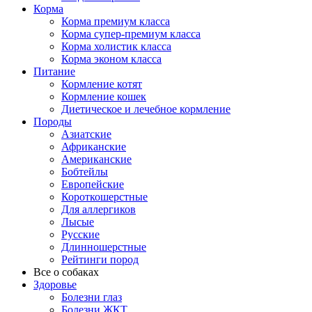
Корма
Корма премиум класса
Корма супер-премиум класса
Корма холистик класса
Корма эконом класса
Питание
Кормление котят
Кормление кошек
Диетическое и лечебное кормление
Породы
Азиатские
Африканские
Американские
Бобтейлы
Европейские
Короткошерстные
Для аллергиков
Лысые
Русские
Длинношерстные
Рейтинги пород
Все о собаках
Здоровье
Болезни глаз
Болезни ЖКТ