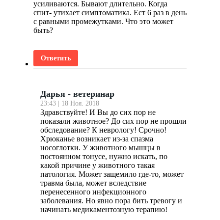
усиливаются. Бывают длительно. Когда
спит- утихает симптоматика. Ест 6 раз в день
с равными промежутками. Что это может
быть?
Ответить
Дарья - ветеринар
23:43 | 18 Ноя. 2018
Здравствуйте! И Вы до сих пор не
показали животное? До сих пор не прошли
обследование? К неврологу! Срочно!
Хрюканье возникает из-за спазма
носоглотки. У животного мышцы в
постоянном тонусе, нужно искать, по
какой причине у животного такая
патология. Может защемило где-то, может
травма была, может вследствие
перенесенного инфекционного
заболевания. Но явно пора бить тревогу и
начинать медикаментозную терапию!