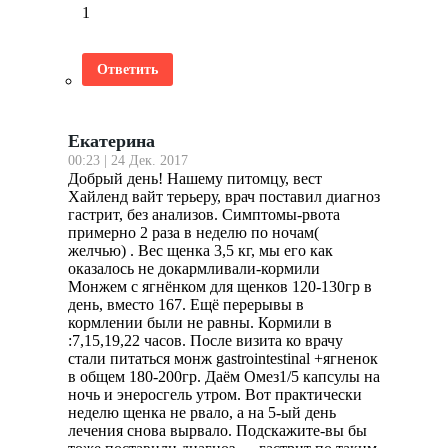
1
Ответить
Екатерина
00:23 | 24 Дек. 2017
Добрый день! Нашему питомцу, вест
Хайленд вайт терьеру, врач поставил диагноз
гастрит, без анализов. Симптомы-рвота
примерно 2 раза в неделю по ночам(
желчью) . Вес щенка 3,5 кг, мы его как
оказалось не докармливали-кормили
Монжем с ягнёнком для щенков 120-130гр в
день, вместо 167. Ещё перерывы в
кормлении были не равны. Кормили в
:7,15,19,22 часов. После визита ко врачу
стали питаться монж gastrointestinal +ягненок
в общем 180-200гр. Даём Омез1/5 капсулы на
ночь и энеросгель утром. Вот практически
неделю щенка не рвало, а на 5-ый день
лечения снова вырвало. Подскажите-вы бы