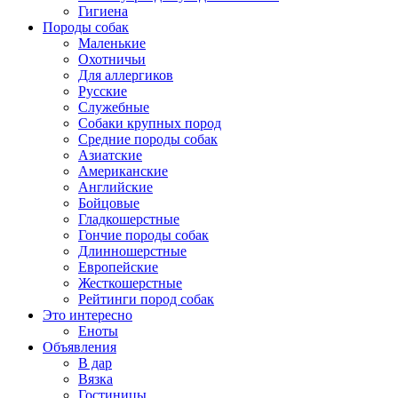
Гигиена
Породы собак
Маленькие
Охотничьи
Для аллергиков
Русские
Служебные
Собаки крупных пород
Средние породы собак
Азиатские
Американские
Английские
Бойцовые
Гладкошерстные
Гончие породы собак
Длинношерстные
Европейские
Жесткошерстные
Рейтинги пород собак
Это интересно
Еноты
Объявления
В дар
Вязка
Гостиницы