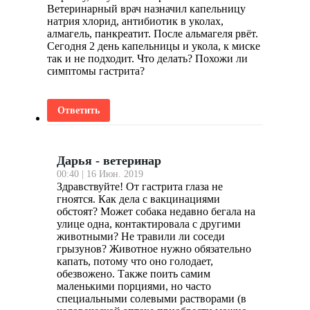
Ветеринарный врач назначил капельницу
натрия хлорид, антибиотик в уколах,
алмагель, панкреатит. После альмагеля рвёт.
Сегодня 2 день капельницы и укола, к миске
так и не подходит. Что делать? Похожи ли
симптомы гастрита?
Ответить
Дарья - ветеринар
00:40 | 16 Июн. 2019
Здравствуйте! От гастрита глаза не
гноятся. Как дела с вакцинациями
обстоят? Может собака недавно бегала на
улице одна, контактировала с другими
животными? Не травили ли соседи
грызунов? Животное нужно обязательно
капать, потому что оно голодает,
обезвожено. Также поить самим
маленькими порциями, но часто
специальными солевыми растворами (в