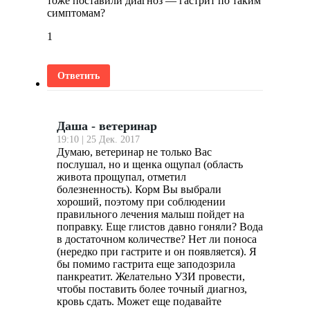
тоже поставили диагноз — гастрит по таким
симптомам?
1
Ответить
Даша - ветеринар
19:10 | 25 Дек. 2017
Думаю, ветеринар не только Вас
послушал, но и щенка ощупал (область
живота прощупал, отметил
болезненность). Корм Вы выбрали
хороший, поэтому при соблюдении
правильного лечения малыш пойдет на
поправку. Еще глистов давно гоняли? Вода
в достаточном количестве? Нет ли поноса
(нередко при гастрите и он появляется). Я
бы помимо гастрита еще заподозрила
панкреатит. Желательно УЗИ провести,
чтобы поставить более точный диагноз,
кровь сдать. Может еще подавайте