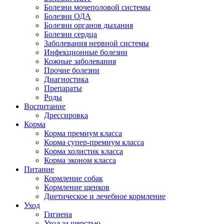
Болезни мочеполовой системы
Болезни ОДА
Болезни органов дыхания
Болезни сердца
Заболевания нервной системы
Инфекционные болезни
Кожные заболевания
Прочие болезни
Диагностика
Препараты
Роды
Воспитание
Дрессировка
Корма
Корма премиум класса
Корма супер-премиум класса
Корма холистик класса
Корма эконом класса
Питание
Кормление собак
Кормление щенков
Диетическое и лечебное кормление
Уход
Гигиена
Уход за шерстью