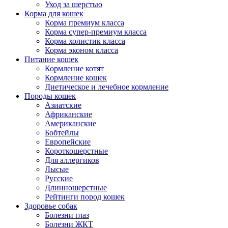
Уход за шерстью
Корма для кошек
Корма премиум класса
Корма супер-премиум класса
Корма холистик класса
Корма эконом класса
Питание кошек
Кормление котят
Кормление кошек
Диетическое и лечебное кормление
Породы кошек
Азиатские
Африканские
Американские
Бобтейлы
Европейские
Короткошерстные
Для аллергиков
Лысые
Русские
Длинношерстные
Рейтинги пород кошек
Здоровье собак
Болезни глаз
Болезни ЖКТ