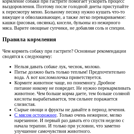
кормление собаки при гастрите помогает ускорить процесс
выздоровления. Поэтому после голодной диеты приступайте
к пересмотру меню. Больному песику нужно кушать что-то
вяжущее и обволакивающее, а также легко перевариваемое:
кашки (рисовая, овсянка), кисели, бульоны из нежирного
мяса. Варите овощные супчики, не добавляя соль и специи.
Правила кормления
Чем кормить собаку при гастрите? Основные рекомендации
сводятся к следующему:
Нельзя давать собаке лук, чеснок, молоко.
Питье должно быть только теплым! Предпочтительно
вода. А вот кисломолочка приветствуется.
Кормите животное чаще, но понемногу. Дробное
питание никому не повредит. Не нужно перекармливать
животное. Чем больше корма даете, тем больше соляной
кислоты вырабатывается, тем сильнее поражается
слизистая.
Сырые овощи и фрукты не давайте в период лечения.
С
мясом
осторожнее
. Только очень нежирное, мелко
нарезанное. И первый раз давать его спустя неделю с
начала терапии. И только при условии, что заметно
улучшение самочувствия животного.