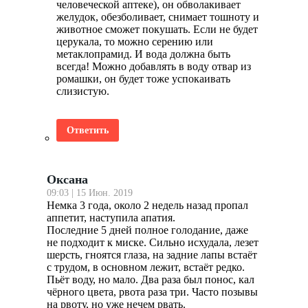
человеческой аптеке), он обволакивает
желудок, обезболивает, снимает тошноту и
животное сможет покушать. Если не будет
церукала, то можно серению или
метаклопрамид. И вода должна быть
всегда! Можно добавлять в воду отвар из
ромашки, он будет тоже успокаивать
слизистую.
Ответить
Оксана
09:03 | 15 Июн. 2019
Немка 3 года, около 2 недель назад пропал
аппетит, наступила апатия.
Последние 5 дней полное голодание, даже
не подходит к миске. Сильно исхудала, лезет
шерсть, гноятся глаза, на задние лапы встаёт
с трудом, в основном лежит, встаёт редко.
Пьёт воду, но мало. Два раза был понос, кал
чёрного цвета, рвота раза три. Часто позывы
на рвоту, но уже нечем рвать.