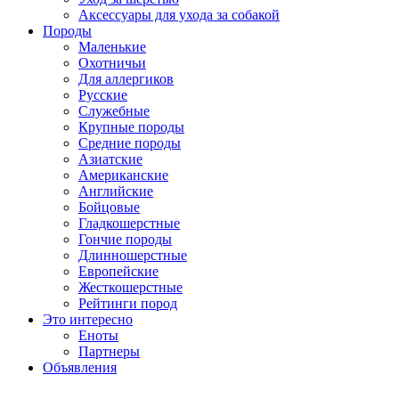
Аксессуары для ухода за собакой
Породы
Маленькие
Охотничьи
Для аллергиков
Русские
Служебные
Крупные породы
Средние породы
Азиатские
Американские
Английские
Бойцовые
Гладкошерстные
Гончие породы
Длинношерстные
Европейские
Жесткошерстные
Рейтинги пород
Это интересно
Еноты
Партнеры
Объявления