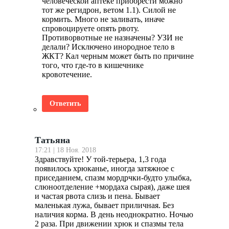
человеческой аптеке приобрести можно
тот же регидрон, ветом 1.1). Силой не
кормить. Много не заливать, иначе
спровоцируете опять рвоту.
Противорвотные не назначены? УЗИ не
делали? Исключено инородное тело в
ЖКТ? Кал черным может быть по причине
того, что где-то в кишечнике
кровотечение.
Ответить
Татьяна
17:21 | 18 Ноя. 2018
Здравствуйте! У той-терьера, 1,3 года
появилось хрюканье, иногда затяжное с
приседанием, спазм мордрчки-будто улыбка,
слюноотделение +мордаха сырая), даже шея
и частая рвота слизь и пена. Бывает
маленькая лужа, бывает приличная. Без
наличия корма. В день неоднократно. Ночью
2 раза. При движении хрюк и спазмы тела