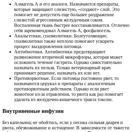
Алмагель А и его аналоги. Назначаются препараты,
которые защищают слизистую, «создают» слой. Это
помогает не допустить еще большее раздражение
слизистой агрессивным желудочным соком.
Воспаленная ткань быстрее восстанавливается. Отлично
себя зарекомендовал Алмагель А, фосфалюгель.
Анальгетики, спазмолитики. Болеутоляющие,
спазмолитики также неплохо помогают ускорить
процесс выздоровления питомца.
Антибиотики. Антибиотики предотвращают
размножение вторичной микрофлоры, которая может
осложнить течение гастрита. Однако самостоятельно
назначать их нельзя. Только ветеринарный врач
принимает решение, назначать их или нет.
Противорвотные. Если питомца постоянно рвет, то
назначаются церукал и препараты с аналогичным
противорвотным действием. Однако если рвет
животное из-за отравления, то рвота как раз помогает
удалить из желудочно-кишечного тракта токсин.
Внутривенные инфузии
Без капельниц не обойтись, если у песика сильная диарея и
рвота, обезвоживание и истощение. В зависимости от тяжести