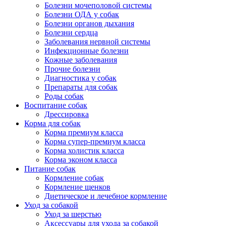
Болезни мочеполовой системы
Болезни ОДА у собак
Болезни органов дыхания
Болезни сердца
Заболевания нервной системы
Инфекционные болезни
Кожные заболевания
Прочие болезни
Диагностика у собак
Препараты для собак
Роды собак
Воспитание собак
Дрессировка
Корма для собак
Корма премиум класса
Корма супер-премиум класса
Корма холистик класса
Корма эконом класса
Питание собак
Кормление собак
Кормление щенков
Диетическое и лечебное кормление
Уход за собакой
Уход за шерстью
Аксессуары для ухода за собакой