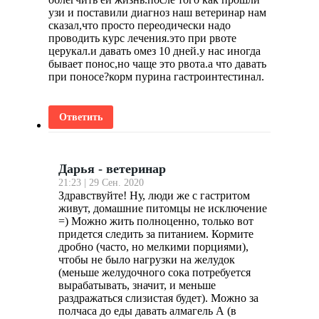
узи и поставили диагноз наш ветеринар нам
сказал,что просто переодически надо
проводить курс лечения.это при рвоте
церукал.и давать омез 10 дней.у нас иногда
бывает понос,но чаще это рвота.а что давать
при поносе?корм пурина гастроинтестинал.
Ответить
Дарья - ветеринар
21:23 | 29 Сен. 2020
Здравствуйте! Ну, люди же с гастритом
живут, домашние питомцы не исключение
=) Можно жить полноценно, только вот
придется следить за питанием. Кормите
дробно (часто, но мелкими порциями),
чтобы не было нагрузки на желудок
(меньше желудочного сока потребуется
вырабатывать, значит, и меньше
раздражаться слизистая будет). Можно за
полчаса до еды давать алмагель А (в