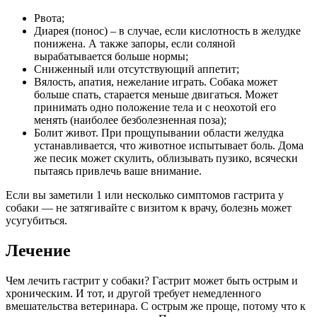
Рвота;
Диарея (понос) – в случае, если кислотность в желудке
понижена. А также запоры, если соляной
вырабатывается больше нормы;
Сниженный или отсутствующий аппетит;
Вялость, апатия, нежелание играть. Собака может
больше спать, старается меньше двигаться. Может
принимать одно положение тела и с неохотой его
менять (наиболее безболезненная поза);
Болит живот. При прощупывании области желудка
устанавливается, что животное испытывает боль. Дома
же песик может скулить, облизывать пузико, всячески
пытаясь привлечь ваше внимание.
Если вы заметили 1 или несколько симптомов гастрита у
собаки — не затягивайте с визитом к врачу, болезнь может
усугубиться.
Лечение
Чем лечить гастрит у собаки? Гастрит может быть острым и
хроническим. И тот, и другой требует немедленного
вмешательства ветеринара. С острым же проще, потому что к