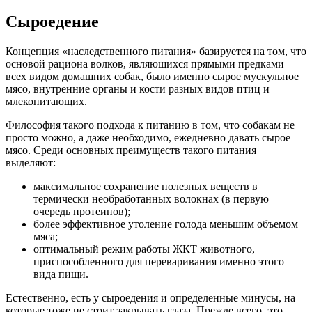
Сыроедение
Концепция «наследственного питания» базируется на том, что
основой рациона волков, являющихся прямыми предками
всех видом домашних собак, было именно сырое мускульное
мясо, внутренние органы и кости разных видов птиц и
млекопитающих.
Философия такого подхода к питанию в том, что собакам не
просто можно, а даже необходимо, ежедневно давать сырое
мясо. Среди основных преимуществ такого питания
выделяют:
максимальное сохранение полезных веществ в
термически необработанных волокнах (в первую
очередь протеинов);
более эффективное утоление голода меньшим объемом
мяса;
оптимальный режим работы ЖКТ животного,
приспособленного для переваривания именно этого
вида пищи.
Естественно, есть у сыроедения и определенные минусы, на
которые тоже не стоит закрывать глаза. Прежде всего, это