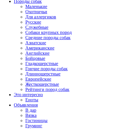
Породы собак
Маленькие
Охотничьи
Для аллергиков
Русские
Служебные
Собаки крупных пород
Средние породы собак
Азиатские
Американские
Английские
Бойцовые
Гладкошерстные
Гончие породы собак
Длинношерстные
Европейские
Жесткошерстные
Рейтинги пород собак
Это интересно
Еноты
Объявления
В дар
Вязка
Гостиницы
Груминг