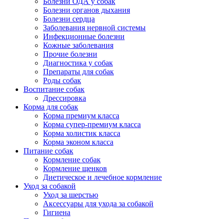
Болезни ОДА у собак
Болезни органов дыхания
Болезни сердца
Заболевания нервной системы
Инфекционные болезни
Кожные заболевания
Прочие болезни
Диагностика у собак
Препараты для собак
Роды собак
Воспитание собак
Дрессировка
Корма для собак
Корма премиум класса
Корма супер-премиум класса
Корма холистик класса
Корма эконом класса
Питание собак
Кормление собак
Кормление щенков
Диетическое и лечебное кормление
Уход за собакой
Уход за шерстью
Аксессуары для ухода за собакой
Гигиена