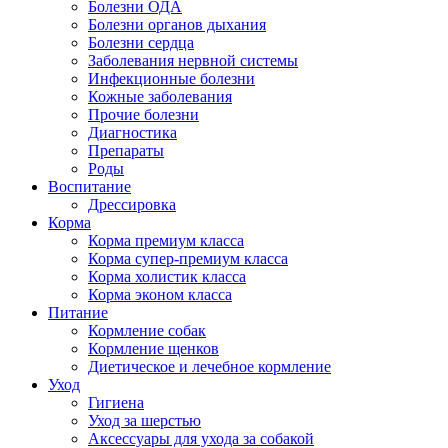
Болезни ОДА
Болезни органов дыхания
Болезни сердца
Заболевания нервной системы
Инфекционные болезни
Кожные заболевания
Прочие болезни
Диагностика
Препараты
Роды
Воспитание
Дрессировка
Корма
Корма премиум класса
Корма супер-премиум класса
Корма холистик класса
Корма эконом класса
Питание
Кормление собак
Кормление щенков
Диетическое и лечебное кормление
Уход
Гигиена
Уход за шерстью
Аксессуары для ухода за собакой