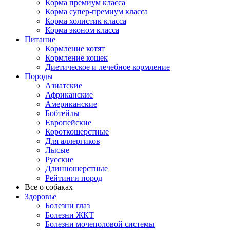
Корма премиум класса
Корма супер-премиум класса
Корма холистик класса
Корма эконом класса
Питание
Кормление котят
Кормление кошек
Диетическое и лечебное кормление
Породы
Азиатские
Африканские
Американские
Бобтейлы
Европейские
Короткошерстные
Для аллергиков
Лысые
Русские
Длинношерстные
Рейтинги пород
Все о собаках
Здоровье
Болезни глаз
Болезни ЖКТ
Болезни мочеполовой системы