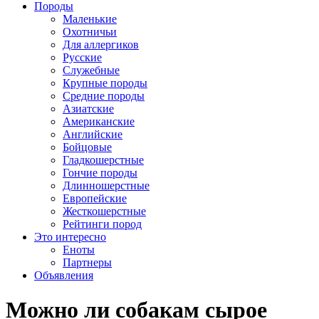
Породы
Маленькие
Охотничьи
Для аллергиков
Русские
Служебные
Крупные породы
Средние породы
Азиатские
Американские
Английские
Бойцовые
Гладкошерстные
Гончие породы
Длинношерстные
Европейские
Жесткошерстные
Рейтинги пород
Это интересно
Еноты
Партнеры
Объявления
Можно ли собакам сырое