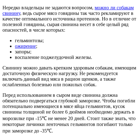
Нередко владельцы не задаются вопросом,
можно ли собакам
свинину
, ведь сырое мясо говядины так часто рекламируют в
качестве оптимального источника протеинов. Но в отличие от
полезной говядины, сырая свинина несет в себе целый ряд
опасностей, в числе которых:
гельминтозы;
ожирение
;
запоры;
воспаление поджелудочной железы.
Свинину можно давать крепким здоровым собакам, имеющим
достаточную физическую нагрузку. Не рекомендуется
включать данный вид мяса в рацион щенков, а также
ослабленных болезнью или пожилых собак.
Перед использованием в сыром виде свинина должна
обязательно подвергаться глубокой заморозке. Чтобы погибли
потенциально имеющиеся в мясе яйца гельминтов, кусок
свинины толщиной не более 6 дюймов необходимо держать в
морозилке при -15℃ не менее 20 дней. Стоит также знать, что
некоторые личинки ленточных гельминтов погибают только
при заморозке до -35℃.