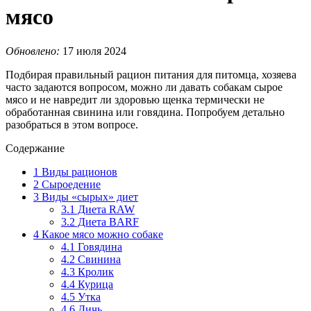
мясо
Обновлено:
17 июля 2024
Подбирая правильный рацион питания для питомца, хозяева
часто задаются вопросом, можно ли давать собакам сырое
мясо и не навредит ли здоровью щенка термически не
обработанная свинина или говядина. Попробуем детально
разобраться в этом вопросе.
Содержание
1
Виды рационов
2
Сыроедение
3
Виды «сырых» диет
3.1
Диета RAW
3.2
Диета BARF
4
Какое мясо можно собаке
4.1
Говядина
4.2
Свинина
4.3
Кролик
4.4
Курица
4.5
Утка
4.6
Дичь