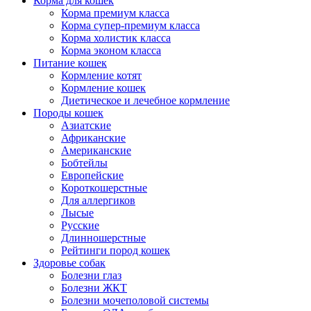
Корма для кошек
Корма премиум класса
Корма супер-премиум класса
Корма холистик класса
Корма эконом класса
Питание кошек
Кормление котят
Кормление кошек
Диетическое и лечебное кормление
Породы кошек
Азиатские
Африканские
Американские
Бобтейлы
Европейские
Короткошерстные
Для аллергиков
Лысые
Русские
Длинношерстные
Рейтинги пород кошек
Здоровье собак
Болезни глаз
Болезни ЖКТ
Болезни мочеполовой системы