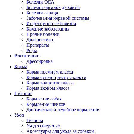
Болезни ОДА
Болезни органов дыхания
Болезни сердца
Заболевания нервной системы
Инфекционные болезни
Кожные заболевания
Прочие болезни
Диагностика
Препараты
Роды
Воспитание
Дрессировка
Корма
Корма премиум класса
Корма супер-премиум класса
Корма холистик класса
Корма эконом класса
Питание
Кормление собак
Кормление щенков
Диетическое и лечебное кормление
Уход
Гигиена
Уход за шерстью
Аксессуары для ухода за собакой