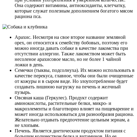
Она содержит витамины, антиоксиданты, клетчатку,
которые служат полезным дополнением богатого мясом
рациона пса.
Арахис. Несмотря на свое второе название земляной
орех, он относится к семейству бобовых, поэтому его
можно иногда давать собаке в качестве лакомства при
отсутствии аллергии. Также лакомством может быть
несоленое арахисовое масло, но не более 1 чайной
ложки в день.
Семечки (тыквы, подсолнуха). Их можно использовать в
качестве перекуса, главное, чтобы они были очищенные
от кожуры и в сыром виде. Но злоупотребление будет
создавать лишнюю нагрузку на печень и желчный
пузырь.
Овсяная каша (Геркулес). Продукт содержит
аминокислоты, растительные белки, микро- и
макроэлементы и благотворно влияет на пищеварение и
может иногда использоваться для разнообразия рациона.
Желательно отдавать предпочтение цельным зернам, а
не хлопьям.
Печень. Является диетическим продуктом питания с
большим количеством белка и витаминов. Но ее