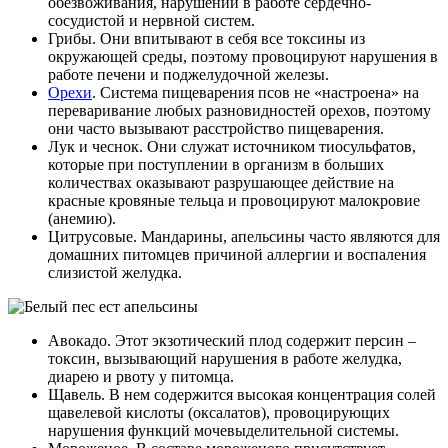
обезвоживания, нарушений в работе сердечно-
сосудистой и нервной систем.
Грибы. Они впитывают в себя все токсины из
окружающей среды, поэтому провоцируют нарушения в
работе печени и поджелудочной железы.
Орехи
. Система пищеварения псов не «настроена» на
переваривание любых разновидностей орехов, поэтому
они часто вызывают расстройство пищеварения.
Лук и чеснок. Они служат источником тиосульфатов,
которые при поступлении в организм в больших
количествах оказывают разрушающее действие на
красные кровяные тельца и провоцируют малокровие
(анемию).
Цитрусовые. Мандарины, апельсины часто являются для
домашних питомцев причиной аллергии и воспаления
слизистой желудка.
Авокадо. Этот экзотический плод содержит персин –
токсин, вызывающий нарушения в работе желудка,
диарею и рвоту у питомца.
Щавель. В нем содержится высокая концентрация солей
щавелевой кислоты (оксалатов), провоцирующих
нарушения функций мочевыделительной системы.