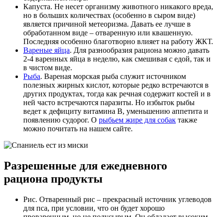
Капуста. Не несет организму животного никакого вреда,
но в больших количествах (особенно в сыром виде)
является причиной метеоризма. Давать ее лучше в
обработанном виде – отваренную или квашенную.
Последняя особенно благотворно влияет на работу ЖКТ.
Вареные яйца
. Для разнообразия рациона можно давать
2-4 варенных яйца в неделю, как смешивая с едой, так и
в чистом виде.
Рыба
. Вареная морская рыба служит источником
полезных жирных кислот, которые редко встречаются в
других продуктах, тогда как речная содержит костей и в
ней часто встречаются паразиты. Но избыток рыбы
ведет к дефициту витамина В, уменьшению аппетита и
появлению судорог. О
рыбьем жире для собак
также
можно почитать на нашем сайте.
Разрешенные для ежедневного
рациона продукты
Рис. Отваренный рис – прекрасный источник углеводов
для пса, при условии, что он будет хорошо
проваренным, но не полусырым. Он обладает высоким