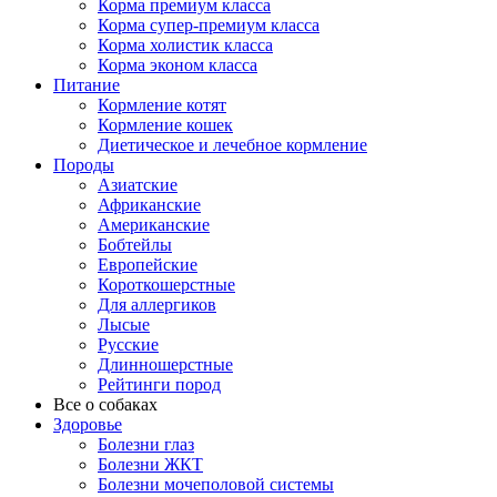
Корма премиум класса
Корма супер-премиум класса
Корма холистик класса
Корма эконом класса
Питание
Кормление котят
Кормление кошек
Диетическое и лечебное кормление
Породы
Азиатские
Африканские
Американские
Бобтейлы
Европейские
Короткошерстные
Для аллергиков
Лысые
Русские
Длинношерстные
Рейтинги пород
Все о собаках
Здоровье
Болезни глаз
Болезни ЖКТ
Болезни мочеполовой системы