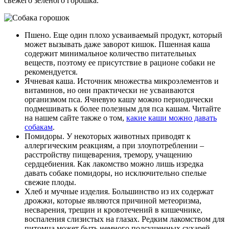
свежего зеленого горошка.
Пшено. Еще один плохо усваиваемый продукт, который
может вызывать даже заворот кишок. Пшенная каша
содержит минимальное количество питательных
веществ, поэтому ее присутствие в рационе собаки не
рекомендуется.
Ячневая каша. Источник множества микроэлементов и
витаминов, но они практически не усваиваются
организмом пса. Ячневую кашу можно периодически
подмешивать к более полезным для пса кашам. Читайте
на нашем сайте также о том,
какие каши можно давать
собакам
.
Помидоры. У некоторых животных приводят к
аллергическим реакциям, а при злоупотреблении –
расстройству пищеварения, тремору, учащению
сердцебиения. Как лакомство можно лишь изредка
давать собаке помидоры, но исключительно спелые
свежие плоды.
Хлеб и мучные изделия. Большинство из их содержат
дрожжи, которые являются причиной метеоризма,
несварения, трещин и кровотечений в кишечнике,
воспаления слизистых на глазах. Редким лакомством для
питомца может быть немного подсушенных сухарей.