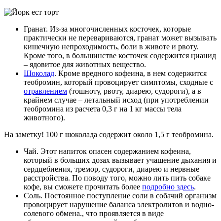
Гранат. Из-за многочисленных косточек, которые
практически не перевариваются, гранат может вызывать
кишечную непроходимость, боли в животе и рвоту.
Кроме того, в большинстве косточек содержится цианид
– ядовитое для животных вещество.
Шоколад
. Кроме вредного кофеина, в нем содержится
теобромин, который провоцирует симптомы, сходные с
отравлением
(тошноту, рвоту, диарею, судороги), а в
крайнем случае – летальный исход (при употреблении
теобромина из расчета 0,3 г на 1 кг массы тела
животного).
На заметку! 100 г шоколада содержит около 1,5 г теобромина.
Чай. Этот напиток опасен содержанием кофеина,
который в больших дозах вызывает учащение дыхания и
сердцебиения, тремор, судороги, диарею и нервные
расстройства. По поводу того, можно лить пить собаке
кофе, вы сможете прочитать более
подробно здесь
.
Соль. Постоянное поступление соли в собачий организм
провоцирует нарушение баланса электролитов и водно-
солевого обмена., что проявляется в виде