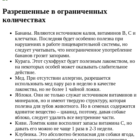
Разрешенные в ограниченных
количествах
Бананы. Являются источником калия, витаминов В, С и
клетчатки. Последняя будет особенно полезна при
нарушениях в работе пищеварительной системы, но
следует учитывать, что неограниченное употребление
бананов грозит запорами.
Курага. Этот сухофрукт будет полезным лакомством, но
на некоторых особей может оказывать слабительное
действие.
Мед. При отсутствии аллергии, разрешается
использовать мед пару раз в неделю в качестве
лакомства, но не более 1 чайной ложки.
Яблоки. Они не только служат источником витаминов и
минералов, но и имеют твердую структуру, которая
полезна для зубов животного. Но в семенах содержится
ядовитое вещество – цианид, поэтому, давая собаке
яблоко, следует удалить все внутренние части.
Киви. Ломтик киви восполнит запасы витамина С, но
давать его можно не чаще 1 раза в 2-3 недели.
Клубника. Это абсолютно безопасная для собаки ягода,
при условии употребления в умеренном количестве.