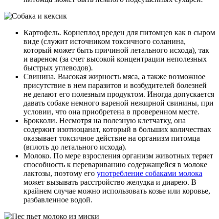
Картофель. Корнеплод вреден для питомцев как в сыром
виде (служит источником токсичного соланина,
который может быть причиной летального исхода), так
и вареном (за счет высокой концентрации неполезных
быстрых углеводов).
Свинина. Высокая жирность мяса, а также возможное
присутствие в нем паразитов и возбудителей болезней
не делают его полезным продуктом. Иногда допускается
давать собаке немного вареной нежирной свинины, при
условии, что она приобретена в проверенном месте.
Брокколи. Несмотря на полезную клетчатку, она
содержит изотиоцанат, который в больших количествах
оказывает токсичное действие на организм питомца
(вплоть до летального исхода).
Молоко. По мере взросления организм животных теряет
способность к перевариванию содержащейся в молоке
лактозы, поэтому его
употребление собаками молока
может вызывать расстройство желудка и диарею. В
крайнем случае можно использовать козье или коровье,
разбавленное водой.