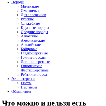
Породы
Маленькие
Охотничьи
Для аллергиков
Русские
Служебные
Крупные породы
Средние породы
Азиатские
Американские
Английские
Бойцовые
Гладкошерстные
Гончие породы
Длинношерстные
Европейские
Жесткошерстные
Рейтинги пород
Это интересно
Еноты
Партнеры
Объявления
Что можно и нельзя есть