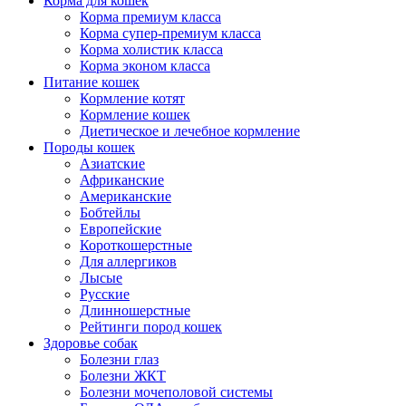
Корма для кошек
Корма премиум класса
Корма супер-премиум класса
Корма холистик класса
Корма эконом класса
Питание кошек
Кормление котят
Кормление кошек
Диетическое и лечебное кормление
Породы кошек
Азиатские
Африканские
Американские
Бобтейлы
Европейские
Короткошерстные
Для аллергиков
Лысые
Русские
Длинношерстные
Рейтинги пород кошек
Здоровье собак
Болезни глаз
Болезни ЖКТ
Болезни мочеполовой системы