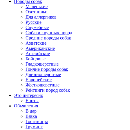
Породы собак
Маленькие
Охотничьи
Для аллергиков
Русские
Служебные
Собаки крупных пород
Средние породы собак
Азиатские
Американские
Английские
Бойцовые
Гладкошерстные
Гончие породы собак
Длинношерстные
Европейские
Жесткошерстные
Рейтинги пород собак
Это интересно
Еноты
Объявления
В дар
Вязка
Гостиницы
Груминг