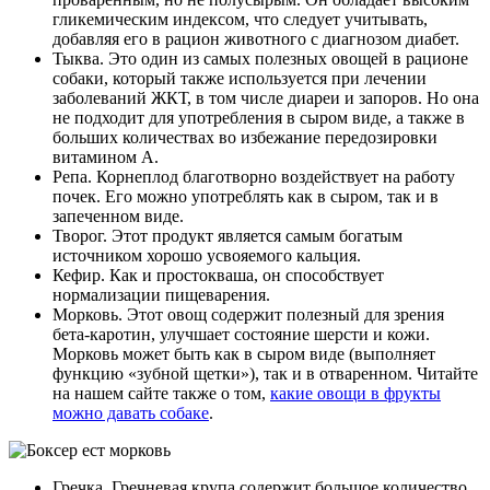
гликемическим индексом, что следует учитывать,
добавляя его в рацион животного с диагнозом диабет.
Тыква. Это один из самых полезных овощей в рационе
собаки, который также используется при лечении
заболеваний ЖКТ, в том числе диареи и запоров. Но она
не подходит для употребления в сыром виде, а также в
больших количествах во избежание передозировки
витамином А.
Репа. Корнеплод благотворно воздействует на работу
почек. Его можно употреблять как в сыром, так и в
запеченном виде.
Творог. Этот продукт является самым богатым
источником хорошо усвояемого кальция.
Кефир. Как и простокваша, он способствует
нормализации пищеварения.
Морковь. Этот овощ содержит полезный для зрения
бета-каротин, улучшает состояние шерсти и кожи.
Морковь может быть как в сыром виде (выполняет
функцию «зубной щетки»), так и в отваренном. Читайте
на нашем сайте также о том,
какие овощи в фрукты
можно давать собаке
.
Гречка. Гречневая крупа содержит большое количество