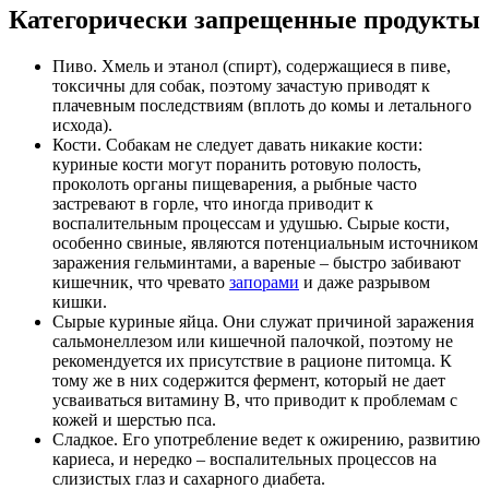
Категорически запрещенные продукты
Пиво. Хмель и этанол (спирт), содержащиеся в пиве,
токсичны для собак, поэтому зачастую приводят к
плачевным последствиям (вплоть до комы и летального
исхода).
Кости. Собакам не следует давать никакие кости:
куриные кости могут поранить ротовую полость,
проколоть органы пищеварения, а рыбные часто
застревают в горле, что иногда приводит к
воспалительным процессам и удушью. Сырые кости,
особенно свиные, являются потенциальным источником
заражения гельминтами, а вареные – быстро забивают
кишечник, что чревато
запорами
и даже разрывом
кишки.
Сырые куриные яйца. Они служат причиной заражения
сальмонеллезом или кишечной палочкой, поэтому не
рекомендуется их присутствие в рационе питомца. К
тому же в них содержится фермент, который не дает
усваиваться витамину В, что приводит к проблемам с
кожей и шерстью пса.
Сладкое. Его употребление ведет к ожирению, развитию
кариеса, и нередко – воспалительных процессов на
слизистых глаз и сахарного диабета.