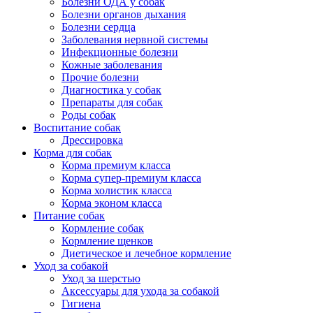
Болезни ОДА у собак
Болезни органов дыхания
Болезни сердца
Заболевания нервной системы
Инфекционные болезни
Кожные заболевания
Прочие болезни
Диагностика у собак
Препараты для собак
Роды собак
Воспитание собак
Дрессировка
Корма для собак
Корма премиум класса
Корма супер-премиум класса
Корма холистик класса
Корма эконом класса
Питание собак
Кормление собак
Кормление щенков
Диетическое и лечебное кормление
Уход за собакой
Уход за шерстью
Аксессуары для ухода за собакой
Гигиена