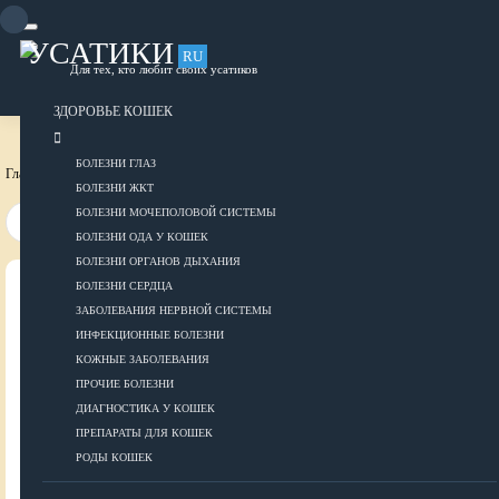
Skip
to
content
УСАТИКИ
RU
Для тех, кто любит своих усатиков
ОБЪЯВЛЕНИЯ
РАЗМЕСТИТЬ ОБЪЯВЛЕНИЕ
ЗДОРОВЬЕ КОШЕК
БОЛЕЗНИ ГЛАЗ
Главная страница
Здоровье кошек
Прочие болезни
БОЛЕЗНИ ЖКТ
БОЛЕЗНИ МОЧЕПОЛОВОЙ СИСТЕМЫ
БОЛЕЗНИ ОДА У КОШЕК
БОЛЕЗНИ ОРГАНОВ ДЫХАНИЯ
БОЛЕЗНИ СЕРДЦА
ВСЕ О КОШКАХ
ЗАБОЛЕВАНИЯ НЕРВНОЙ СИСТЕМЫ
ИНФЕКЦИОННЫЕ БОЛЕЗНИ
ЗДОРОВЬЕ
КОЖНЫЕ ЗАБОЛЕВАНИЯ
ПРОЧИЕ БОЛЕЗНИ
ДИАГНОСТИКА У КОШЕК
ПРЕПАРАТЫ ДЛЯ КОШЕК
Болезни глаз
РОДЫ КОШЕК
Болезни ЖКТ
Болезни мочеполовой системы
ДОБАВИТЬ ОБЪЯВЛЕНИЕ