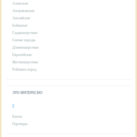
Азиатские
Американские
Английские
Бойцовые
Гладкошерстные
Гончие породы
Длинношерстные
Европейские
Жесткошерстные
Рейтинги пород
ЭТО ИНТЕРЕСНО
Еноты
Партнеры