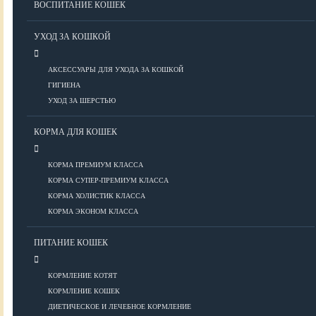
ВОСПИТАНИЕ КОШЕК
Болезни ОДА у кошек
Болезни органов дыхания
УХОД ЗА КОШКОЙ
Болезни сердца
Заболевания нервной системы
АКСЕССУАРЫ ДЛЯ УХОДА ЗА КОШКОЙ
Инфекционные болезни
ГИГИЕНА
Кожные заболевания
УХОД ЗА ШЕРСТЬЮ
Прочие болезни
Диагностика у кошек
КОРМА ДЛЯ КОШЕК
Препараты для кошек
Роды кошек
КОРМА ПРЕМИУМ КЛАССА
КОРМА СУПЕР-ПРЕМИУМ КЛАССА
КОРМА ХОЛИСТИК КЛАССА
ВОСПИТАНИЕ
КОРМА ЭКОНОМ КЛАССА
УХОД
ПИТАНИЕ КОШЕК
КОРМЛЕНИЕ КОТЯТ
Аксессуары для ухода
КОРМЛЕНИЕ КОШЕК
Гигиена
ДИЕТИЧЕСКОЕ И ЛЕЧЕБНОЕ КОРМЛЕНИЕ