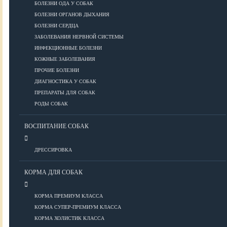
ПОРОДЫ
БОЛЕЗНИ ОДА У СОБАК
БОЛЕЗНИ ОРГАНОВ ДЫХАНИЯ
БОЛЕЗНИ СЕРДЦА
ЗАБОЛЕВАНИЯ НЕРВНОЙ СИСТЕМЫ
Азиатские
ИНФЕКЦИОННЫЕ БОЛЕЗНИ
Африканские
КОЖНЫЕ ЗАБОЛЕВАНИЯ
Американские
ПРОЧИЕ БОЛЕЗНИ
Бобтейлы
ДИАГНОСТИКА У СОБАК
Европейские
ПРЕПАРАТЫ ДЛЯ СОБАК
Короткошерстные
РОДЫ СОБАК
Для аллергиков
Лысые
ВОСПИТАНИЕ СОБАК
Русские
Длинношерстные
ДРЕССИРОВКА
Рейтинги пород
КОРМА ДЛЯ СОБАК
КОРМА ПРЕМИУМ КЛАССА
ВСЕ О СОБАКАХ
КОРМА СУПЕР-ПРЕМИУМ КЛАССА
КОРМА ХОЛИСТИК КЛАССА
ЗДОРОВЬЕ