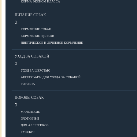
КОРМА ЭКОНОМ КЛАССА
ПИТАНИЕ СОБАК
Болезни глаз
Болезни ЖКТ
КОРМЛЕНИЕ СОБАК
Болезни мочеполовой системы
КОРМЛЕНИЕ ЩЕНКОВ
Болезни ОДА
ДИЕТИЧЕСКОЕ И ЛЕЧЕБНОЕ КОРМЛЕНИЕ
Болезни органов дыхания
УХОД ЗА СОБАКОЙ
Болезни сердца
Заболевания нервной системы
УХОД ЗА ШЕРСТЬЮ
Инфекционные болезни
АКСЕССУАРЫ ДЛЯ УХОДА ЗА СОБАКОЙ
Кожные заболевания
ГИГИЕНА
Прочие болезни
Диагностика
ПОРОДЫ СОБАК
Препараты
Роды
МАЛЕНЬКИЕ
ОХОТНИЧЬИ
ВОСПИТАНИЕ
ДЛЯ АЛЛЕРГИКОВ
РУССКИЕ