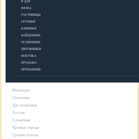
В ДАР
ВЯЗКА
УХОД
ГОСТИНИЦЫ
ГРУМИНГ
КЛИНИКИ
Гигиена
НАЙДЕННЫЕ
Уход за шерстью
ОСОБЕННЫЕ
Аксессуары для ухода за собакой
ПИТОМНИКИ
ПОКУПКА
ПРОДАЖА
ПОРОДЫ
ПРОПАВШИЕ
Маленькие
Охотничьи
Для аллергиков
Русские
Служебные
Крупные породы
Средние породы