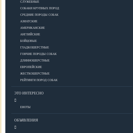
СЛУЖЕБНЫЕ
СОБАКИ КРУПНЫХ ПОРОД
Дрессировка
СРЕДНИЕ ПОРОДЫ СОБАК
АЗИАТСКИЕ
КОРМА
АМЕРИКАНСКИЕ
АНГЛИЙСКИЕ
БОЙЦОВЫЕ
ГЛАДКОШЕРСТНЫЕ
Корма премиум класса
ГОНЧИЕ ПОРОДЫ СОБАК
Корма супер-премиум класса
ДЛИННОШЕРСТНЫЕ
Корма холистик класса
ЕВРОПЕЙСКИЕ
Корма эконом класса
ЖЕСТКОШЕРСТНЫЕ
РЕЙТИНГИ ПОРОД СОБАК
ПИТАНИЕ
ЭТО ИНТЕРЕСНО
ЕНОТЫ
Кормление собак
Кормление щенков
ОБЪЯВЛЕНИЯ
Диетическое и лечебное кормление