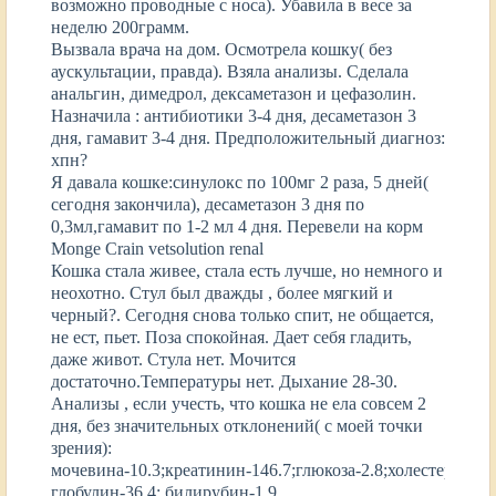
возможно проводные с носа). Убавила в весе за
неделю 200грамм.
Вызвала врача на дом. Осмотрела кошку( без
аускультации, правда). Взяла анализы. Сделала
анальгин, димедрол, дексаметазон и цефазолин.
Назначила : антибиотики 3-4 дня, десаметазон 3
дня, гамавит 3-4 дня. Предположительный диагноз:
хпн?
Я давала кошке:синулокс по 100мг 2 раза, 5 дней(
сегодня закончила), десаметазон 3 дня по
0,3мл,гамавит по 1-2 мл 4 дня. Перевели на корм
Monge Crain vetsolution renal
Кошка стала живее, стала есть лучше, но немного и
неохотно. Стул был дважды , более мягкий и
черный?. Сегодня снова только спит, не общается,
не ест, пьет. Поза спокойная. Дает себя гладить,
даже живот. Стула нет. Мочится
достаточно.Температуры нет. Дыхание 28-30.
Анализы , если учесть, что кошка не ела совсем 2
дня, без значительных отклонений( с моей точки
зрения):
мочевина-10.3;креатинин-146.7;глюкоза-2.8;холестерин-1,6
глобулин-36.4; билирубин-1.9.