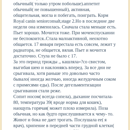
обычный( только утром побольше).аппетит
обычный( не повышенный), активная,
общительная, могла и побегать, поиграть. Корм
Royal canin seniorconsalt,stage 2.Но в последние две
недели она изменилась. Сначала стала меньше есть.
Пьет хорошо. Мочится тоже. При мочеиспускании
не беспокоится..Стала малоактивной, неохотно
общается. 17 января перестала есть совсем, лежит у
радиатора, не общается, вялая. Пьет и мочится
достаточно. Стула не было с 17.
За это период трижды ,, кашляла»?со свистом,
выгибая шею и наклоняясь вперед. За все дни не
срыгивала, хотя раньше это довольно часто
бывало( иногда желчью, иногда желудочным соком
с примесями еды). После дегельментизации
срыгивания стали реже.
Сопит носом( всегда сопела), дыхание посчитала-
80, температура 39( вроде норма для кошек),
наощупь горячая( может плохо измерила). Поза
обычная, но как будто прислушивается к чему- то.
Живот и бока не дает трогать. Послушала ее( я
врач), хрипение в передней части грудной клетки(