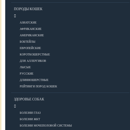
Уход за шерстью
ПОРОДЫ КОШЕК
КОРМА
АЗИАТСКИЕ
АФРИКАНСКИЕ
АМЕРИКАНСКИЕ
Корма премиум класса
БОБТЕЙЛЫ
Корма супер-премиум класса
ЕВРОПЕЙСКИЕ
КОРОТКОШЕРСТНЫЕ
Корма холистик класса
ДЛЯ АЛЛЕРГИКОВ
Корма эконом класса
ЛЫСЫЕ
РУССКИЕ
ПИТАНИЕ
ДЛИННОШЕРСТНЫЕ
РЕЙТИНГИ ПОРОД КОШЕК
ЗДОРОВЬЕ СОБАК
Кормление котят
Кормление кошек
БОЛЕЗНИ ГЛАЗ
Диетическое и лечебное кормление
БОЛЕЗНИ ЖКТ
БОЛЕЗНИ МОЧЕПОЛОВОЙ СИСТЕМЫ