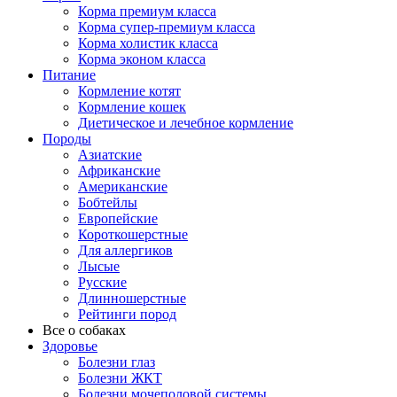
Корма премиум класса
Корма супер-премиум класса
Корма холистик класса
Корма эконом класса
Питание
Кормление котят
Кормление кошек
Диетическое и лечебное кормление
Породы
Азиатские
Африканские
Американские
Бобтейлы
Европейские
Короткошерстные
Для аллергиков
Лысые
Русские
Длинношерстные
Рейтинги пород
Все о собаках
Здоровье
Болезни глаз
Болезни ЖКТ
Болезни мочеполовой системы