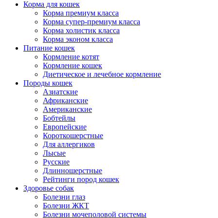
Корма для кошек
Корма премиум класса
Корма супер-премиум класса
Корма холистик класса
Корма эконом класса
Питание кошек
Кормление котят
Кормление кошек
Диетическое и лечебное кормление
Породы кошек
Азиатские
Африканские
Американские
Бобтейлы
Европейские
Короткошерстные
Для аллергиков
Лысые
Русские
Длинношерстные
Рейтинги пород кошек
Здоровье собак
Болезни глаз
Болезни ЖКТ
Болезни мочеполовой системы