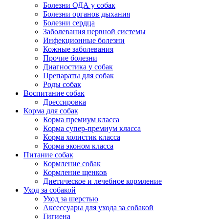
Болезни ОДА у собак
Болезни органов дыхания
Болезни сердца
Заболевания нервной системы
Инфекционные болезни
Кожные заболевания
Прочие болезни
Диагностика у собак
Препараты для собак
Роды собак
Воспитание собак
Дрессировка
Корма для собак
Корма премиум класса
Корма супер-премиум класса
Корма холистик класса
Корма эконом класса
Питание собак
Кормление собак
Кормление щенков
Диетическое и лечебное кормление
Уход за собакой
Уход за шерстью
Аксессуары для ухода за собакой
Гигиена