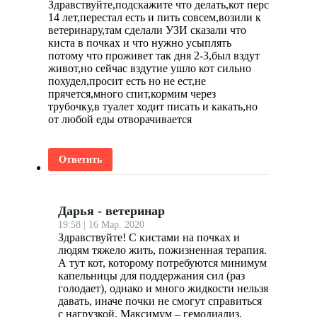
Здравствуйте,подскажите что делать,кот перс
14 лет,перестал есть и пить совсем,возили к
ветеринару,там сделали УЗИ сказали что
киста в почках и что нужно усыплять
потому что проживет так дня 2-3,был вздут
живот,но сейчас вздутие ушло кот сильно
похудел,просит есть но не ест,не
прячется,много спит,кормим через
трубочку,в туалет ходит писать и какать,но
от любой еды отворачивается
Ответить
Дарья - ветеринар
19:58 | 16 Мар. 2020
Здравствуйте! С кистами на почках и
людям тяжело жить, пожизненная терапия.
А тут кот, которому потребуются минимум
капельницы для поддержания сил (раз
голодает), однако и много жидкости нельзя
давать, иначе почки не смогут справиться
с нагрузкой. Максимум – гемодиализ,