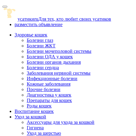
Skip
to
content
усатики
ru
Для тех, кто любит своих усатиков
разместить объявление
Здоровье кошек
Болезни глаз
Болезни ЖКТ
Болезни мочеполовой системы
Болезни ОДА у кошек
Болезни органов дыхания
Болезни сердца
Заболевания нервной системы
Инфекционные болезни
Кожные заболевания
Прочие болезни
Диагностика у кошек
Препараты для кошек
Роды кошек
Воспитание кошек
Уход за кошкой
Аксессуары для ухода за кошкой
Гигиена
Уход за шерстью