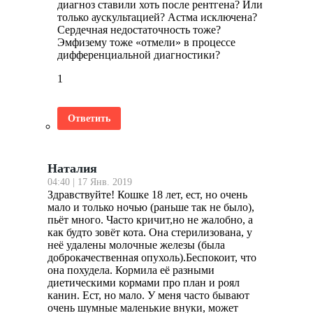
диагноз ставили хоть после рентгена? Или
только аускультацией? Астма исключена?
Сердечная недостаточность тоже?
Эмфизему тоже «отмели» в процессе
дифференциальной диагностики?
1
Ответить
Наталия
04:40 | 17 Янв. 2019
Здравствуйте! Кошке 18 лет, ест, но очень
мало и только ночью (раньше так не было),
пьёт много. Часто кричит,но не жалобно, а
как будто зовёт кота. Она стерилизована, у
неё удалены молочные железы (была
доброкачественная опухоль).Беспокоит, что
она похудела. Кормила её разными
диетическими кормами про план и роял
канин. Ест, но мало. У меня часто бывают
очень шумные маленькие внуки, может