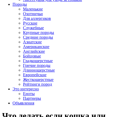
Породы
Маленькие
Охотничьи
Для аллергиков
Русские
Служебные
Крупные породы
Средние породы
Азиатские
Американские
Английские
Бойцовые
Гладкошерстные
Гончие породы
Длинношерстные
Европейские
Жесткошерстные
Рейтинги пород
Это интересно
Еноты
Партнеры
Объявления
Что делать если кошка или