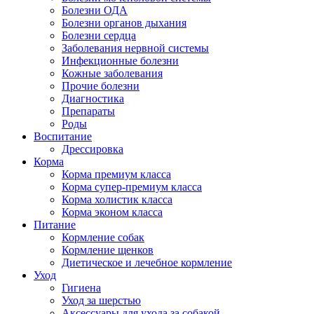
Болезни ОДА
Болезни органов дыхания
Болезни сердца
Заболевания нервной системы
Инфекционные болезни
Кожные заболевания
Прочие болезни
Диагностика
Препараты
Роды
Воспитание
Дрессировка
Корма
Корма премиум класса
Корма супер-премиум класса
Корма холистик класса
Корма эконом класса
Питание
Кормление собак
Кормление щенков
Диетическое и лечебное кормление
Уход
Гигиена
Уход за шерстью
Аксессуары для ухода за собакой