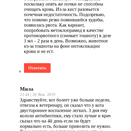
поскольку опять же почки не способны
очищать кровь. Из-за кист разовьется
почечная недостаточность. Подозреваю,
что помимо резко появившейся худобы,
появилась рвота. Как вариант,
попробовать метоклопрамид в качестве
противорвотного (снимает тошноту) в дозе
1 мл – 2 раза в день. Возможно, животное
из-за тошноты на фоне интоксикации
крови и не ест.
Ответить
Мила
23:44 | 20 Янв. 2019
Здравствуйте, кот болеет уже больше недели,
отвезла к ветеринару, он сказал что у кота
двустороннее воспаление легких. 3 дня ему
кололи антибиотики, ему стало лучше и врач
сказал что на 4й день если он будет
нормально есть, больше привозить не нужно.