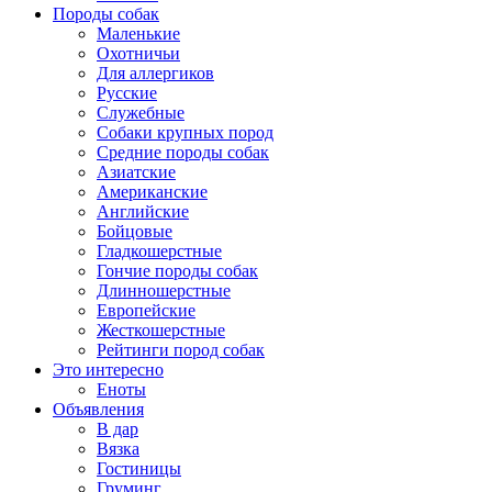
Породы собак
Маленькие
Охотничьи
Для аллергиков
Русские
Служебные
Собаки крупных пород
Средние породы собак
Азиатские
Американские
Английские
Бойцовые
Гладкошерстные
Гончие породы собак
Длинношерстные
Европейские
Жесткошерстные
Рейтинги пород собак
Это интересно
Еноты
Объявления
В дар
Вязка
Гостиницы
Груминг