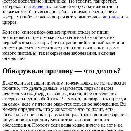
(острое воспаление кишечника). Но гепатит, панкреатит,
энтероколит и
холангит
. плохое самочувствие животного
также может быть вызвано заболеваниями печени, среди
которых наиболее часто встречаются: амилоидоз,
липидоз
или
цирроз.
Конечно, список возможных причин отказа от пищи
значительно шире и может включать как безобидные на
первый взгляд факторы (не понравившийся новый корм или
стресс при смене места жительства или появлении в доме
нового питомца), так и серьезные заболевания, включая
онкологию.
Обнаружили причину — что делать?
Даже если вы нашли причину, почему кошка не ест, не всегда
понятно, что делать дальше. Разумеется, первым делом
необходимо подтвердить ваши догадки, и без посещения
ветеринара тут не обойтись. Вы можете подозревать стресс, а
на самом деле у питомца окажется серьезное заболевание. Вы
можете определить, что у животного что-то долит, есть
визуальные признаки травмы или расстройство пищеварения,
но установить причину можно только после полного
обследования. Поэтому если ваша кошка ничего не ест и не
пьет, не тратьте время на самолечение, а как можно быстрее