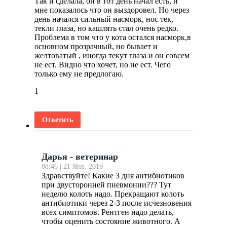
Так и сделала, он в тот день начал есть, и
мне показалось что он выздоровел. Но через
день начался сильный насморк, нос тек,
текли глаза, но кашлять стал очень редко.
Проблема в том что у кота остался насморк,в
основном прозрачный, но бывает и
желтоватый , иногда текут глаза и он совсем
не ест. Видно что хочет, но не ест. Чего
только ему не предлогаю.
1
Ответить
Дарья - ветеринар
08:46 | 21 Янв. 2019
Здравствуйте! Какие 3 дня антибиотиков
при двусторонней пневмонии??? Тут
неделю колоть надо. Прекращают колоть
антибиотики через 2-3 после исчезновения
всех симптомов. Рентген надо делать,
чтобы оценить состояние животного. А