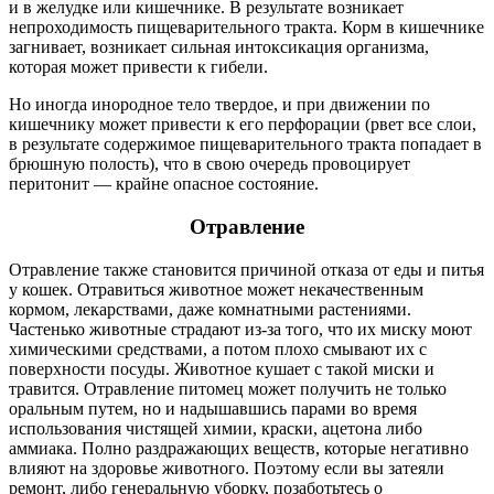
и в желудке или кишечнике. В результате возникает
непроходимость пищеварительного тракта. Корм в кишечнике
загнивает, возникает сильная интоксикация организма,
которая может привести к гибели.
Но иногда инородное тело твердое, и при движении по
кишечнику может привести к его перфорации (рвет все слои,
в результате содержимое пищеварительного тракта попадает в
брюшную полость), что в свою очередь провоцирует
перитонит — крайне опасное состояние.
Отравление
Отравление также становится причиной отказа от еды и питья
у кошек. Отравиться животное может некачественным
кормом, лекарствами, даже комнатными растениями.
Частенько животные страдают из-за того, что их миску моют
химическими средствами, а потом плохо смывают их с
поверхности посуды. Животное кушает с такой миски и
травится. Отравление питомец может получить не только
оральным путем, но и надышавшись парами во время
использования чистящей химии, краски, ацетона либо
аммиака. Полно раздражающих веществ, которые негативно
влияют на здоровье животного. Поэтому если вы затеяли
ремонт, либо генеральную уборку, позаботьтесь о