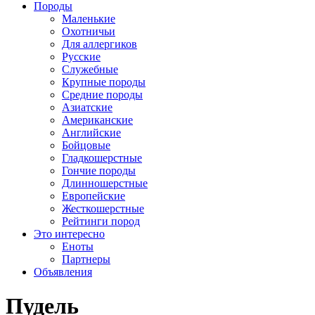
Породы
Маленькие
Охотничьи
Для аллергиков
Русские
Служебные
Крупные породы
Средние породы
Азиатские
Американские
Английские
Бойцовые
Гладкошерстные
Гончие породы
Длинношерстные
Европейские
Жесткошерстные
Рейтинги пород
Это интересно
Еноты
Партнеры
Объявления
Пудель