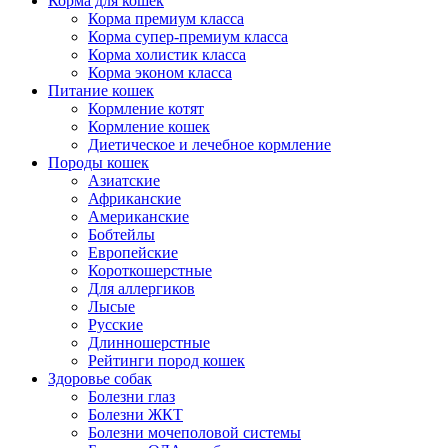
Корма для кошек
Корма премиум класса
Корма супер-премиум класса
Корма холистик класса
Корма эконом класса
Питание кошек
Кормление котят
Кормление кошек
Диетическое и лечебное кормление
Породы кошек
Азиатские
Африканские
Американские
Бобтейлы
Европейские
Короткошерстные
Для аллергиков
Лысые
Русские
Длинношерстные
Рейтинги пород кошек
Здоровье собак
Болезни глаз
Болезни ЖКТ
Болезни мочеполовой системы