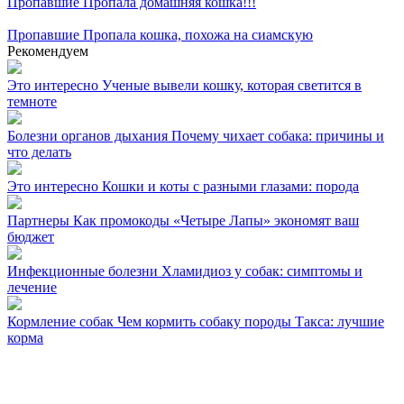
Пропавшие
Пропала домашняя кошка!!!
Пропавшие
Пропала кошка, похожа на сиамскую
Рекомендуем
Это интересно
Ученые вывели кошку, которая светится в
темноте
Болезни органов дыхания
Почему чихает собака: причины и
что делать
Это интересно
Кошки и коты с разными глазами: порода
Партнеры
Как промокоды «Четыре Лапы» экономят ваш
бюджет
Инфекционные болезни
Хламидиоз у собак: симптомы и
лечение
Кормление собак
Чем кормить собаку породы Такса: лучшие
корма