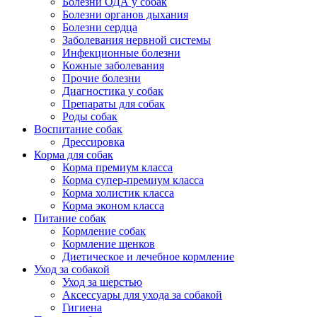
Болезни ОДА у собак
Болезни органов дыхания
Болезни сердца
Заболевания нервной системы
Инфекционные болезни
Кожные заболевания
Прочие болезни
Диагностика у собак
Препараты для собак
Роды собак
Воспитание собак
Дрессировка
Корма для собак
Корма премиум класса
Корма супер-премиум класса
Корма холистик класса
Корма эконом класса
Питание собак
Кормление собак
Кормление щенков
Диетическое и лечебное кормление
Уход за собакой
Уход за шерстью
Аксессуары для ухода за собакой
Гигиена