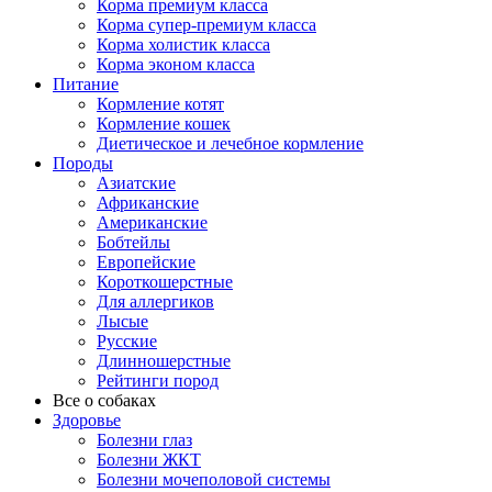
Корма премиум класса
Корма супер-премиум класса
Корма холистик класса
Корма эконом класса
Питание
Кормление котят
Кормление кошек
Диетическое и лечебное кормление
Породы
Азиатские
Африканские
Американские
Бобтейлы
Европейские
Короткошерстные
Для аллергиков
Лысые
Русские
Длинношерстные
Рейтинги пород
Все о собаках
Здоровье
Болезни глаз
Болезни ЖКТ
Болезни мочеполовой системы