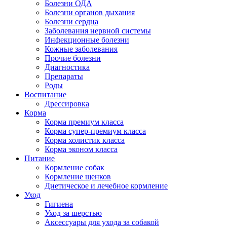
Болезни ОДА
Болезни органов дыхания
Болезни сердца
Заболевания нервной системы
Инфекционные болезни
Кожные заболевания
Прочие болезни
Диагностика
Препараты
Роды
Воспитание
Дрессировка
Корма
Корма премиум класса
Корма супер-премиум класса
Корма холистик класса
Корма эконом класса
Питание
Кормление собак
Кормление щенков
Диетическое и лечебное кормление
Уход
Гигиена
Уход за шерстью
Аксессуары для ухода за собакой