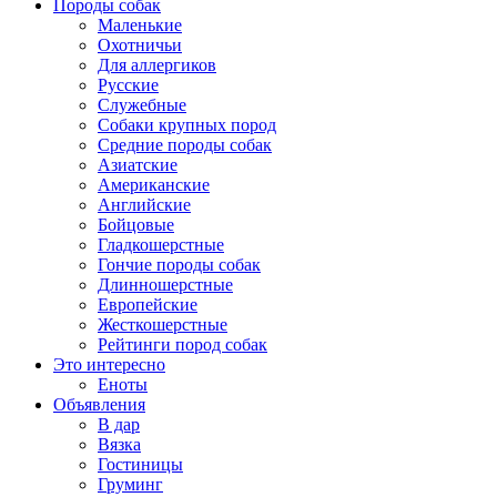
Породы собак
Маленькие
Охотничьи
Для аллергиков
Русские
Служебные
Собаки крупных пород
Средние породы собак
Азиатские
Американские
Английские
Бойцовые
Гладкошерстные
Гончие породы собак
Длинношерстные
Европейские
Жесткошерстные
Рейтинги пород собак
Это интересно
Еноты
Объявления
В дар
Вязка
Гостиницы
Груминг