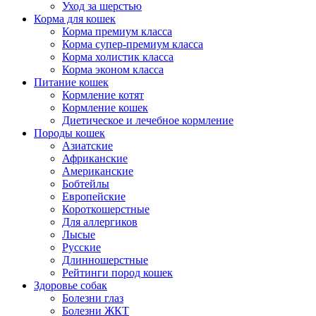
Уход за шерстью
Корма для кошек
Корма премиум класса
Корма супер-премиум класса
Корма холистик класса
Корма эконом класса
Питание кошек
Кормление котят
Кормление кошек
Диетическое и лечебное кормление
Породы кошек
Азиатские
Африканские
Американские
Бобтейлы
Европейские
Короткошерстные
Для аллергиков
Лысые
Русские
Длинношерстные
Рейтинги пород кошек
Здоровье собак
Болезни глаз
Болезни ЖКТ