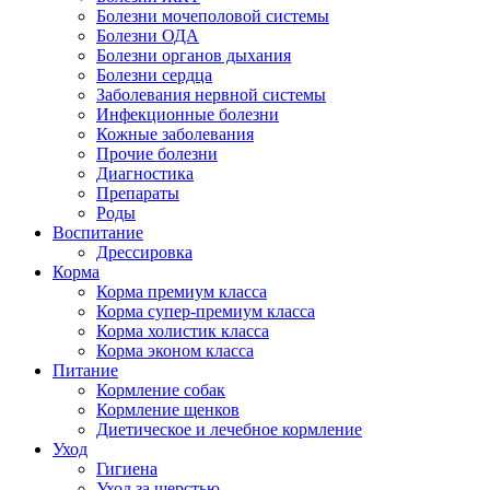
Болезни мочеполовой системы
Болезни ОДА
Болезни органов дыхания
Болезни сердца
Заболевания нервной системы
Инфекционные болезни
Кожные заболевания
Прочие болезни
Диагностика
Препараты
Роды
Воспитание
Дрессировка
Корма
Корма премиум класса
Корма супер-премиум класса
Корма холистик класса
Корма эконом класса
Питание
Кормление собак
Кормление щенков
Диетическое и лечебное кормление
Уход
Гигиена
Уход за шерстью