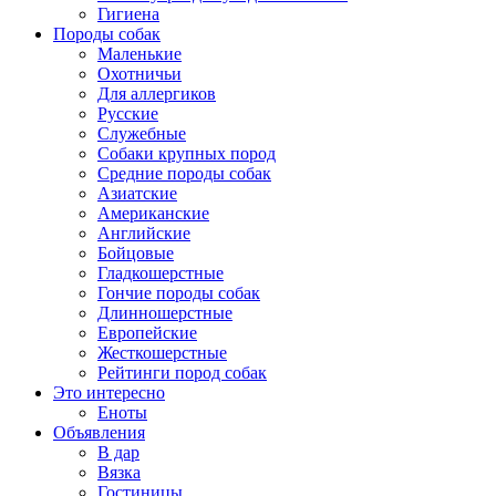
Гигиена
Породы собак
Маленькие
Охотничьи
Для аллергиков
Русские
Служебные
Собаки крупных пород
Средние породы собак
Азиатские
Американские
Английские
Бойцовые
Гладкошерстные
Гончие породы собак
Длинношерстные
Европейские
Жесткошерстные
Рейтинги пород собак
Это интересно
Еноты
Объявления
В дар
Вязка
Гостиницы