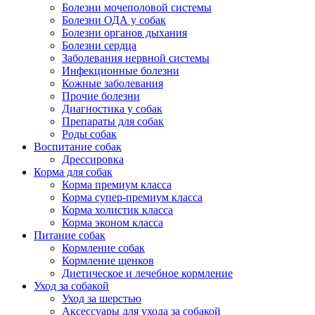
Болезни мочеполовой системы
Болезни ОДА у собак
Болезни органов дыхания
Болезни сердца
Заболевания нервной системы
Инфекционные болезни
Кожные заболевания
Прочие болезни
Диагностика у собак
Препараты для собак
Роды собак
Воспитание собак
Дрессировка
Корма для собак
Корма премиум класса
Корма супер-премиум класса
Корма холистик класса
Корма эконом класса
Питание собак
Кормление собак
Кормление щенков
Диетическое и лечебное кормление
Уход за собакой
Уход за шерстью
Аксессуары для ухода за собакой