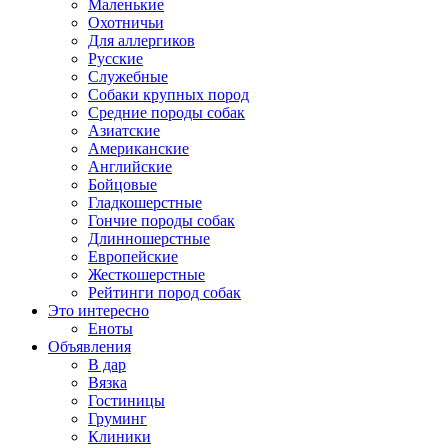
Маленькие
Охотничьи
Для аллергиков
Русские
Служебные
Собаки крупных пород
Средние породы собак
Азиатские
Американские
Английские
Бойцовые
Гладкошерстные
Гончие породы собак
Длинношерстные
Европейские
Жесткошерстные
Рейтинги пород собак
Это интересно
Еноты
Объявления
В дар
Вязка
Гостиницы
Груминг
Клиники