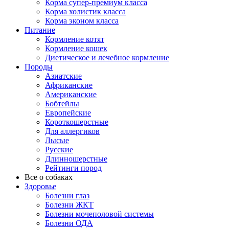
Корма супер-премиум класса
Корма холистик класса
Корма эконом класса
Питание
Кормление котят
Кормление кошек
Диетическое и лечебное кормление
Породы
Азиатские
Африканские
Американские
Бобтейлы
Европейские
Короткошерстные
Для аллергиков
Лысые
Русские
Длинношерстные
Рейтинги пород
Все о собаках
Здоровье
Болезни глаз
Болезни ЖКТ
Болезни мочеполовой системы
Болезни ОДА