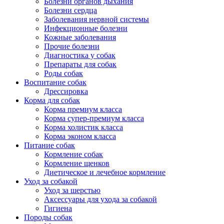
Болезни органов дыхания
Болезни сердца
Заболевания нервной системы
Инфекционные болезни
Кожные заболевания
Прочие болезни
Диагностика у собак
Препараты для собак
Роды собак
Воспитание собак
Дрессировка
Корма для собак
Корма премиум класса
Корма супер-премиум класса
Корма холистик класса
Корма эконом класса
Питание собак
Кормление собак
Кормление щенков
Диетическое и лечебное кормление
Уход за собакой
Уход за шерстью
Аксессуары для ухода за собакой
Гигиена
Породы собак