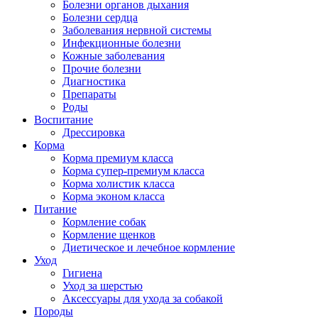
Болезни органов дыхания
Болезни сердца
Заболевания нервной системы
Инфекционные болезни
Кожные заболевания
Прочие болезни
Диагностика
Препараты
Роды
Воспитание
Дрессировка
Корма
Корма премиум класса
Корма супер-премиум класса
Корма холистик класса
Корма эконом класса
Питание
Кормление собак
Кормление щенков
Диетическое и лечебное кормление
Уход
Гигиена
Уход за шерстью
Аксессуары для ухода за собакой
Породы