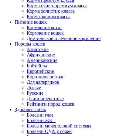
Корма премиум класса
Корма супер-премиум класса
Корма холистик класса
Корма эконом класса
Питание кошек
Кормление котят
Кормление кошек
Диетическое и лечебное кормление
Породы кошек
Азиатские
Африканские
Американские
Бобтейлы
Европейские
Короткошерстные
Для аллергиков
Лысые
Русские
Длинношерстные
Рейтинги пород кошек
Здоровье собак
Болезни глаз
Болезни ЖКТ
Болезни мочеполовой системы
Болезни ОДА у собак