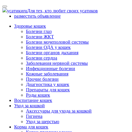
Skip
to
усатики
ru
Для тех, кто любит своих усатиков
content
разместить объявление
Здоровье кошек
Болезни глаз
Болезни ЖКТ
Болезни мочеполовой системы
Болезни ОДА у кошек
Болезни органов дыхания
Болезни сердца
Заболевания нервной системы
Инфекционные болезни
Кожные заболевания
Прочие болезни
Диагностика у кошек
Препараты для кошек
Роды кошек
Воспитание кошек
Уход за кошкой
Аксессуары для ухода за кошкой
Гигиена
Уход за шерстью
Корма для кошек