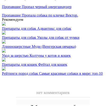
Пропавшие
Пропал черный цвергшнауцер
Пропавшие
Пропала собака по кличке Вектор.
Рекомендуем
Препараты для собак
Адвантикс для собак
Препараты для собак
Уколы для собак от чумки
Длинношерстные
Муди (Венгерская овчарка)
Уход за шерстью
Колтуны у котов и кошек
Препараты для кошек
Фебтал для кошек
Рейтинги пород собак
Самые красивые собаки в мире: топ-10
нет комментариев