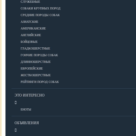
СЛУЖЕБНЫЕ
СОБАКИ КРУПНЫХ ПОРОД
Дрессировка
СРЕДНИЕ ПОРОДЫ СОБАК
АЗИАТСКИЕ
КОРМА
АМЕРИКАНСКИЕ
АНГЛИЙСКИЕ
БОЙЦОВЫЕ
ГЛАДКОШЕРСТНЫЕ
Корма премиум класса
ГОНЧИЕ ПОРОДЫ СОБАК
Корма супер-премиум класса
ДЛИННОШЕРСТНЫЕ
Корма холистик класса
ЕВРОПЕЙСКИЕ
Корма эконом класса
ЖЕСТКОШЕРСТНЫЕ
РЕЙТИНГИ ПОРОД СОБАК
ПИТАНИЕ
ЭТО ИНТЕРЕСНО
ЕНОТЫ
Кормление собак
Кормление щенков
ОБЪЯВЛЕНИЯ
Диетическое и лечебное кормление