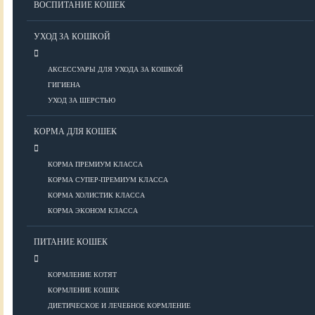
ВОСПИТАНИЕ КОШЕК
Болезни ОДА у кошек
Болезни органов дыхания
УХОД ЗА КОШКОЙ
Болезни сердца
Заболевания нервной системы
АКСЕССУАРЫ ДЛЯ УХОДА ЗА КОШКОЙ
Инфекционные болезни
ГИГИЕНА
Кожные заболевания
УХОД ЗА ШЕРСТЬЮ
Прочие болезни
Диагностика у кошек
КОРМА ДЛЯ КОШЕК
Препараты для кошек
Роды кошек
КОРМА ПРЕМИУМ КЛАССА
КОРМА СУПЕР-ПРЕМИУМ КЛАССА
КОРМА ХОЛИСТИК КЛАССА
ВОСПИТАНИЕ
КОРМА ЭКОНОМ КЛАССА
УХОД
ПИТАНИЕ КОШЕК
КОРМЛЕНИЕ КОТЯТ
Аксессуары для ухода
КОРМЛЕНИЕ КОШЕК
Гигиена
ДИЕТИЧЕСКОЕ И ЛЕЧЕБНОЕ КОРМЛЕНИЕ