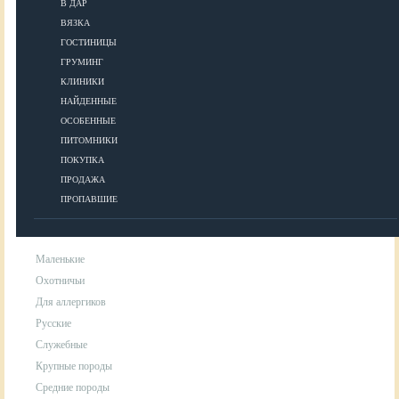
В ДАР
ВЯЗКА
УХОД
ГОСТИНИЦЫ
ГРУМИНГ
КЛИНИКИ
Гигиена
НАЙДЕННЫЕ
Уход за шерстью
ОСОБЕННЫЕ
Аксессуары для ухода за собакой
ПИТОМНИКИ
ПОКУПКА
ПРОДАЖА
ПОРОДЫ
ПРОПАВШИЕ
Маленькие
Охотничьи
Для аллергиков
Русские
Служебные
Крупные породы
Средние породы