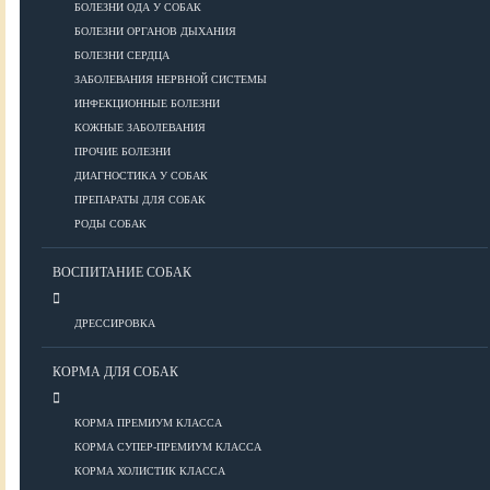
ПОРОДЫ
БОЛЕЗНИ ОДА У СОБАК
БОЛЕЗНИ ОРГАНОВ ДЫХАНИЯ
БОЛЕЗНИ СЕРДЦА
ЗАБОЛЕВАНИЯ НЕРВНОЙ СИСТЕМЫ
Азиатские
ИНФЕКЦИОННЫЕ БОЛЕЗНИ
Африканские
КОЖНЫЕ ЗАБОЛЕВАНИЯ
Американские
ПРОЧИЕ БОЛЕЗНИ
Бобтейлы
ДИАГНОСТИКА У СОБАК
Европейские
ПРЕПАРАТЫ ДЛЯ СОБАК
Короткошерстные
РОДЫ СОБАК
Для аллергиков
Лысые
ВОСПИТАНИЕ СОБАК
Русские
Длинношерстные
ДРЕССИРОВКА
Рейтинги пород
КОРМА ДЛЯ СОБАК
КОРМА ПРЕМИУМ КЛАССА
ВСЕ О СОБАКАХ
КОРМА СУПЕР-ПРЕМИУМ КЛАССА
КОРМА ХОЛИСТИК КЛАССА
ЗДОРОВЬЕ