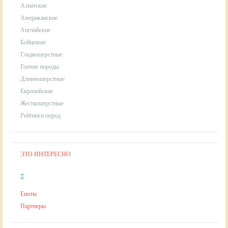
Азиатские
Американские
Английские
Бойцовые
Гладкошерстные
Гончие породы
Длинношерстные
Европейские
Жесткошерстные
Рейтинги пород
ЭТО ИНТЕРЕСНО
Еноты
Партнеры