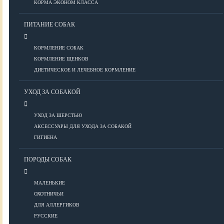
КОРМА ЭКОНОМ КЛАССА
ПИТАНИЕ СОБАК
Болезни глаз
Болезни ЖКТ
КОРМЛЕНИЕ СОБАК
Болезни мочеполовой системы
КОРМЛЕНИЕ ЩЕНКОВ
Болезни ОДА
ДИЕТИЧЕСКОЕ И ЛЕЧЕБНОЕ КОРМЛЕНИЕ
Болезни органов дыхания
УХОД ЗА СОБАКОЙ
Болезни сердца
Заболевания нервной системы
УХОД ЗА ШЕРСТЬЮ
Инфекционные болезни
АКСЕССУАРЫ ДЛЯ УХОДА ЗА СОБАКОЙ
Кожные заболевания
ГИГИЕНА
Прочие болезни
Диагностика
ПОРОДЫ СОБАК
Препараты
Роды
МАЛЕНЬКИЕ
ОХОТНИЧЬИ
ВОСПИТАНИЕ
ДЛЯ АЛЛЕРГИКОВ
РУССКИЕ