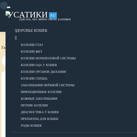
Skip
to
content
УСАТИКИ
RU
Для тех, кто любит своих усатиков
ОБЪЯВЛЕНИЯ
РАЗМЕСТИТЬ ОБЪЯВЛЕНИЕ
ЗДОРОВЬЕ КОШЕК
БОЛЕЗНИ ГЛАЗ
Главная страница
Это интересно
БОЛЕЗНИ ЖКТ
БОЛЕЗНИ МОЧЕПОЛОВОЙ СИСТЕМЫ
БОЛЕЗНИ ОДА У КОШЕК
БОЛЕЗНИ ОРГАНОВ ДЫХАНИЯ
БОЛЕЗНИ СЕРДЦА
ВСЕ О КОШКАХ
ЗАБОЛЕВАНИЯ НЕРВНОЙ СИСТЕМЫ
ИНФЕКЦИОННЫЕ БОЛЕЗНИ
ЗДОРОВЬЕ
КОЖНЫЕ ЗАБОЛЕВАНИЯ
ПРОЧИЕ БОЛЕЗНИ
ДИАГНОСТИКА У КОШЕК
ПРЕПАРАТЫ ДЛЯ КОШЕК
Болезни глаз
РОДЫ КОШЕК
Болезни ЖКТ
Болезни мочеполовой системы
ДОБАВИТЬ ОБЪЯВЛЕНИЕ