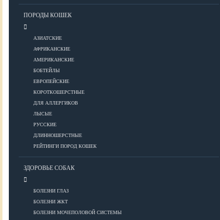
Уход за шерстью
ПОРОДЫ КОШЕК
КОРМА
АЗИАТСКИЕ
АФРИКАНСКИЕ
АМЕРИКАНСКИЕ
Корма премиум класса
БОБТЕЙЛЫ
Корма супер-премиум класса
ЕВРОПЕЙСКИЕ
КОРОТКОШЕРСТНЫЕ
Корма холистик класса
ДЛЯ АЛЛЕРГИКОВ
Корма эконом класса
ЛЫСЫЕ
РУССКИЕ
ПИТАНИЕ
ДЛИННОШЕРСТНЫЕ
РЕЙТИНГИ ПОРОД КОШЕК
ЗДОРОВЬЕ СОБАК
Кормление котят
Кормление кошек
БОЛЕЗНИ ГЛАЗ
Диетическое и лечебное кормление
БОЛЕЗНИ ЖКТ
БОЛЕЗНИ МОЧЕПОЛОВОЙ СИСТЕМЫ