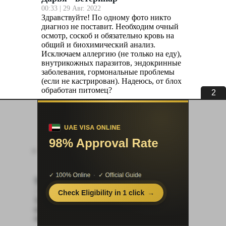
00:33 | 29 Авг. 2022
Здравствуйте! По одному фото никто
диагноз не поставит. Необходим очный
осмотр, соскоб и обязательно кровь на
общий и биохимический анализ.
Исключаем аллергию (не только на еду),
внутрикожных паразитов, эндокринные
заболевания, гормональные проблемы
(если не кастрирован). Надеюсь, от блох
обработан питомец?
1
Ответить
Татьяна
20:42 | 07 Июн. 2022
Здравствуйте. Подскажите, пожалуйста, у
щенка на животе появились два пятна
округлой формы, розового цвета с Красной