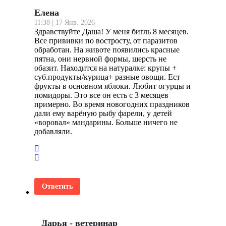
Елена
11:38 | 17 Янв. 2026
Здравствуйте Даша! У меня бигль 8 месяцев.
Все прививки по востросту, от паразитов
обработан. На животе появились красные
пятна, они нервной формы, шерсть не
обазит. Находится на натуралке: крупы +
суб.продукты/курица+ разные овощи. Ест
фрукты в основном яблоки. Любит огурцы и
помидоры. Это все он есть с 3 месяцев
примерно. Во время новогодних праздников
дали ему варёную рыбу фарели, у детей
«воровал» мандарины. Больше ничего не
добавляли.
Ответить
Дарья - ветеринар