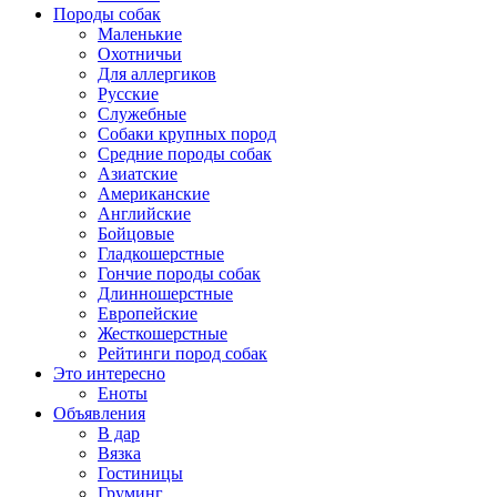
Породы собак
Маленькие
Охотничьи
Для аллергиков
Русские
Служебные
Собаки крупных пород
Средние породы собак
Азиатские
Американские
Английские
Бойцовые
Гладкошерстные
Гончие породы собак
Длинношерстные
Европейские
Жесткошерстные
Рейтинги пород собак
Это интересно
Еноты
Объявления
В дар
Вязка
Гостиницы
Груминг