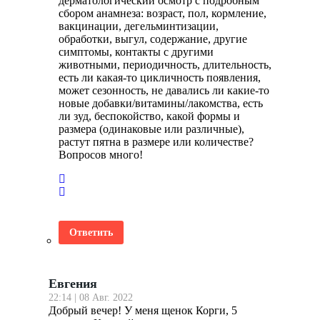
дерматологический осмотр с подробным
сбором анамнеза: возраст, пол, кормление,
вакцинации, дегельминтизации,
обработки, выгул, содержание, другие
симптомы, контакты с другими
животными, периодичность, длительность,
есть ли какая-то цикличность появления,
может сезонность, не давались ли какие-то
новые добавки/витамины/лакомства, есть
ли зуд, беспокойство, какой формы и
размера (одинаковые или различные),
растут пятна в размере или количестве?
Вопросов много!
Ответить
Евгения
22:14 | 08 Авг. 2022
Добрый вечер! У меня щенок Корги, 5