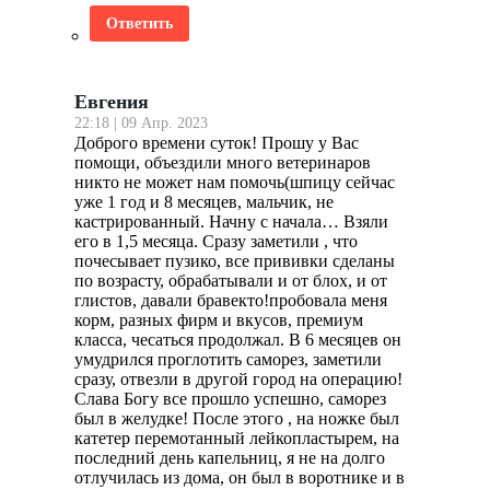
Ответить
Евгения
22:18 | 09 Апр. 2023
Доброго времени суток! Прошу у Вас
помощи, объездили много ветеринаров
никто не может нам помочь(шпицу сейчас
уже 1 год и 8 месяцев, мальчик, не
кастрированный. Начну с начала… Взяли
его в 1,5 месяца. Сразу заметили , что
почесывает пузико, все прививки сделаны
по возрасту, обрабатывали и от блох, и от
глистов, давали бравекто!пробовала меня
корм, разных фирм и вкусов, премиум
класса, чесаться продолжал. В 6 месяцев он
умудрился проглотить саморез, заметили
сразу, отвезли в другой город на операцию!
Слава Богу все прошло успешно, саморез
был в желудке! После этого , на ножке был
катетер перемотанный лейкопластырем, на
последний день капельниц, я не на долго
отлучилась из дома, он был в воротнике и в