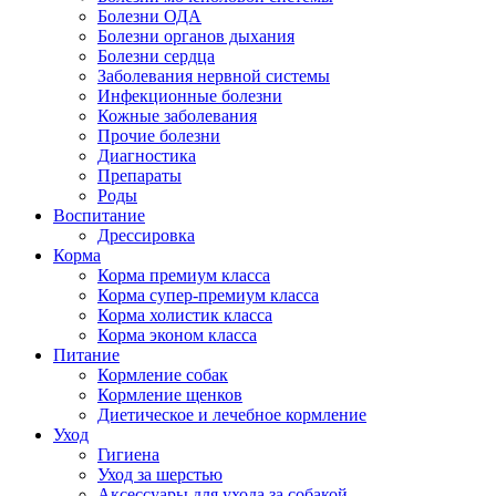
Болезни ОДА
Болезни органов дыхания
Болезни сердца
Заболевания нервной системы
Инфекционные болезни
Кожные заболевания
Прочие болезни
Диагностика
Препараты
Роды
Воспитание
Дрессировка
Корма
Корма премиум класса
Корма супер-премиум класса
Корма холистик класса
Корма эконом класса
Питание
Кормление собак
Кормление щенков
Диетическое и лечебное кормление
Уход
Гигиена
Уход за шерстью
Аксессуары для ухода за собакой