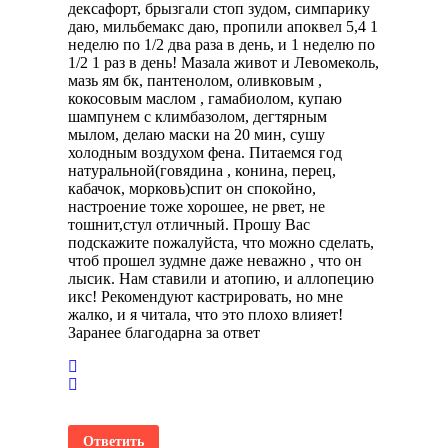
дексафорт, брызгали стоп зудом, симпарику
даю, мильбемакс даю, пропили апоквел 5,4 1
неделю по 1/2 два раза в день, и 1 неделю по
1/2 1 раз в день! Мазала живот и Левомеколь,
мазь ям бк, пантенолом, оливковым ,
кокосовым маслом , гамабиолом, купаю
шампунем с климбазолом, дегтярным
мылом, делаю маски на 20 мин, сушу
холодным воздухом фена. Питаемся год
натуральной(говядина , конина, перец,
кабачок, морковь)спит он спокойно,
настроение тоже хорошее, не рвет, не
тошнит,стул отличный. Прошу Вас
подскажите пожалуйста, что можно сделать,
чтоб прошел зудмне даже неважно , что он
лысик. Нам ставили и атопию, и аллопецию
икс! Рекомендуют кастрировать, но мне
жалко, и я читала, что это плохо влияет!
Заранее благодарна за ответ
Ответить