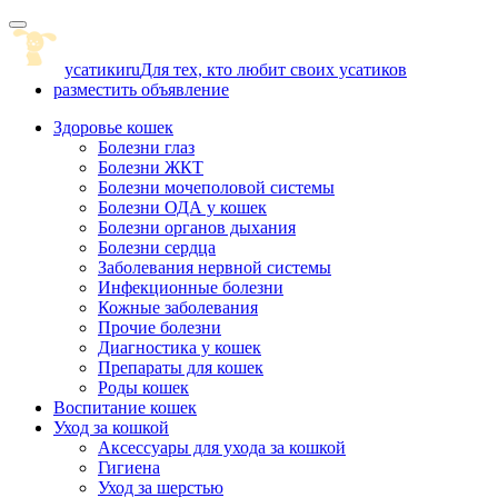
Skip
to
content
усатики
ru
Для тех, кто любит своих усатиков
разместить объявление
Здоровье кошек
Болезни глаз
Болезни ЖКТ
Болезни мочеполовой системы
Болезни ОДА у кошек
Болезни органов дыхания
Болезни сердца
Заболевания нервной системы
Инфекционные болезни
Кожные заболевания
Прочие болезни
Диагностика у кошек
Препараты для кошек
Роды кошек
Воспитание кошек
Уход за кошкой
Аксессуары для ухода за кошкой
Гигиена
Уход за шерстью