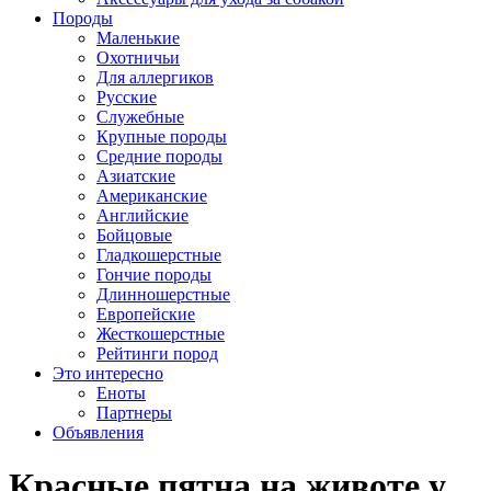
Породы
Маленькие
Охотничьи
Для аллергиков
Русские
Служебные
Крупные породы
Средние породы
Азиатские
Американские
Английские
Бойцовые
Гладкошерстные
Гончие породы
Длинношерстные
Европейские
Жесткошерстные
Рейтинги пород
Это интересно
Еноты
Партнеры
Объявления
Красные пятна на животе у