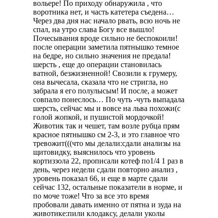
вольере! По приходу обнаружила , что
воротника нет, и часть катетера съедена…
Через два дня нас начало рвать, всю ночь не
спал, на утро слава Богу все вышло!
Почесывания вроде сильно не беспокоили!
после операции заметила пятнышко темное
на бедре, но сильно значения не предала!
шерсть , еще до операции становилась
ватной, безжизненной! Свозили к грумеру,
она вычесала, сказала что не стригла, но
забрала я его полулысым! И после, а может
совпало понеслось… По чуть -чуть выпадала
шерсть, сейчас мы и вовсе на льва похожи(с
голой жопкой, и пушистой мордочкой!
Животик так и чешет, там возле рубца прям
красное пятнышко см 2-3, и это главное что
тревожит(((что мы делали:сдали анализы на
щитовидку, выяснилось что уровень
кортиззола 22, прописали котеф по1/4 1 раз в
день, через недели сдали повторно анализ ,
уровень показал 66, и еще в марте сдали
сейчас 132, остальные показатели в норме, и
по моче тоже! Что за все это время
пробовали давать именно от пятна и зуда на
животике:пили клодаксу, делали уколы