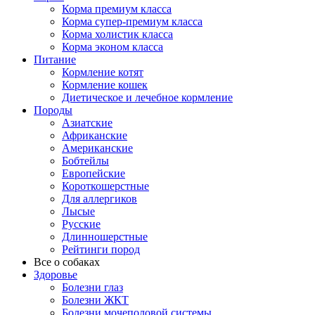
Корма премиум класса
Корма супер-премиум класса
Корма холистик класса
Корма эконом класса
Питание
Кормление котят
Кормление кошек
Диетическое и лечебное кормление
Породы
Азиатские
Африканские
Американские
Бобтейлы
Европейские
Короткошерстные
Для аллергиков
Лысые
Русские
Длинношерстные
Рейтинги пород
Все о собаках
Здоровье
Болезни глаз
Болезни ЖКТ
Болезни мочеполовой системы