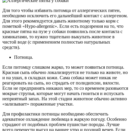
Для того чтобы избавить питомца от аллергических пятен,
необходимо исключить его дальнейший контакт с аллергеном.
Для этого рекомендуется давать животному только корм с
пометкой «Hypo-allergenic». Если есть подозрения на то, что
красные пятна на пузе у собаки появились после контакта с
химикатами, то нужно тщательно выкупать животное в
чистой воде (с применением полностью натуральных
средств).
Потница.
Если питомцу слишком жарко, то может появиться потница.
Красная сыпь обычно локализируется не только на животе, но
и на ушах, в складках кожи. Сама собака может никак не
реагировать на сыпь, но страдать от полидипсии, вялости.
Если не предпринять никаких мер, то со временем разовьются
мокрые струпья, которые могут начать гноиться и испускать
неприятный запах. На этой стадии животное обычно активно
«зализывает» пораженные участки.
Для профилактики потницы необходимо обеспечить
адекватное охлаждение любимца в жаркую погоду. Особенно
страдают от подобных проблем пушистые породы. Лучше
всего перенести выгул на раннее утро и поздний вечер. Если