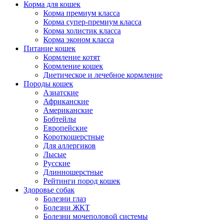
Корма для кошек
Корма премиум класса
Корма супер-премиум класса
Корма холистик класса
Корма эконом класса
Питание кошек
Кормление котят
Кормление кошек
Диетическое и лечебное кормление
Породы кошек
Азиатские
Африканские
Американские
Бобтейлы
Европейские
Короткошерстные
Для аллергиков
Лысые
Русские
Длинношерстные
Рейтинги пород кошек
Здоровье собак
Болезни глаз
Болезни ЖКТ
Болезни мочеполовой системы