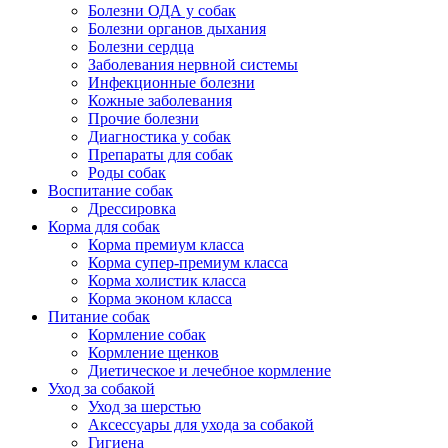
Болезни ОДА у собак
Болезни органов дыхания
Болезни сердца
Заболевания нервной системы
Инфекционные болезни
Кожные заболевания
Прочие болезни
Диагностика у собак
Препараты для собак
Роды собак
Воспитание собак
Дрессировка
Корма для собак
Корма премиум класса
Корма супер-премиум класса
Корма холистик класса
Корма эконом класса
Питание собак
Кормление собак
Кормление щенков
Диетическое и лечебное кормление
Уход за собакой
Уход за шерстью
Аксессуары для ухода за собакой
Гигиена