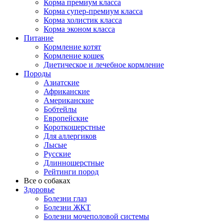
Корма премиум класса
Корма супер-премиум класса
Корма холистик класса
Корма эконом класса
Питание
Кормление котят
Кормление кошек
Диетическое и лечебное кормление
Породы
Азиатские
Африканские
Американские
Бобтейлы
Европейские
Короткошерстные
Для аллергиков
Лысые
Русские
Длинношерстные
Рейтинги пород
Все о собаках
Здоровье
Болезни глаз
Болезни ЖКТ
Болезни мочеполовой системы