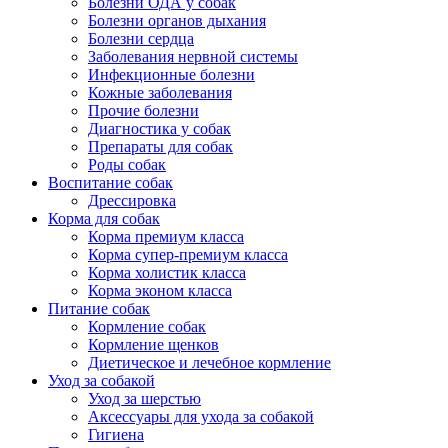
Болезни ОДА у собак
Болезни органов дыхания
Болезни сердца
Заболевания нервной системы
Инфекционные болезни
Кожные заболевания
Прочие болезни
Диагностика у собак
Препараты для собак
Роды собак
Воспитание собак
Дрессировка
Корма для собак
Корма премиум класса
Корма супер-премиум класса
Корма холистик класса
Корма эконом класса
Питание собак
Кормление собак
Кормление щенков
Диетическое и лечебное кормление
Уход за собакой
Уход за шерстью
Аксессуары для ухода за собакой
Гигиена