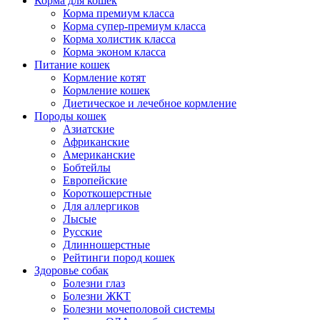
Корма для кошек
Корма премиум класса
Корма супер-премиум класса
Корма холистик класса
Корма эконом класса
Питание кошек
Кормление котят
Кормление кошек
Диетическое и лечебное кормление
Породы кошек
Азиатские
Африканские
Американские
Бобтейлы
Европейские
Короткошерстные
Для аллергиков
Лысые
Русские
Длинношерстные
Рейтинги пород кошек
Здоровье собак
Болезни глаз
Болезни ЖКТ
Болезни мочеполовой системы