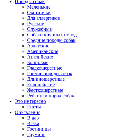
Породы собак
Маленькие
Охотничьи
Для аллергиков
Русские
Служебные
Собаки крупных пород
Средние породы собак
Азиатские
Американские
Английские
Бойцовые
Гладкошерстные
Гончие породы собак
Длинношерстные
Европейские
Жесткошерстные
Рейтинги пород собак
Это интересно
Еноты
Объявления
В дар
Вязка
Гостиницы
Груминг