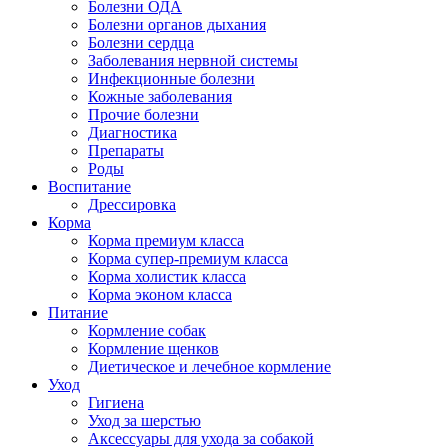
Болезни ОДА
Болезни органов дыхания
Болезни сердца
Заболевания нервной системы
Инфекционные болезни
Кожные заболевания
Прочие болезни
Диагностика
Препараты
Роды
Воспитание
Дрессировка
Корма
Корма премиум класса
Корма супер-премиум класса
Корма холистик класса
Корма эконом класса
Питание
Кормление собак
Кормление щенков
Диетическое и лечебное кормление
Уход
Гигиена
Уход за шерстью
Аксессуары для ухода за собакой