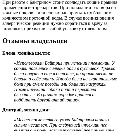
При работе с Байтрилом стоит соблюдать общие правила
применения ветпрепаратов. При попадании раствора на
кожные покровы или слизистые промыть их большим
количеством проточной воды. В случае возникновения
аллергической реакции нужно обратиться к врачу за
помощью, прихватив с собой упаковку от лекарства.
Отзывы владельцев
Елена, хозяйка шелти:
«Использовали Байтрил при лечении пневмонии. У
собаки появились сильные боли в суставах. Травма
была получена еще в детстве, но практически не
давала о себе знать. Иногда были не значительные
боли при смене погоды или больших нагрузках.
После инъекций собака почти перестала
двигаться. В срочном порядке пришлось
подбирать другой антибиотик».
Дмитрий, хозяин дога:
«Место после первого укола Байтрилом начало
сильно чесаться. При следующей инъекции пес
визжал от боли, поэтому дальнейшее применение