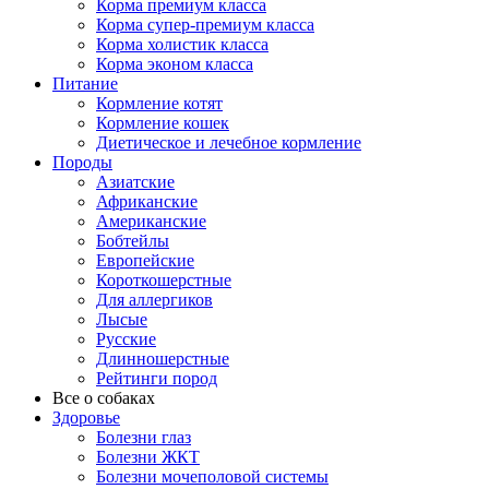
Корма премиум класса
Корма супер-премиум класса
Корма холистик класса
Корма эконом класса
Питание
Кормление котят
Кормление кошек
Диетическое и лечебное кормление
Породы
Азиатские
Африканские
Американские
Бобтейлы
Европейские
Короткошерстные
Для аллергиков
Лысые
Русские
Длинношерстные
Рейтинги пород
Все о собаках
Здоровье
Болезни глаз
Болезни ЖКТ
Болезни мочеполовой системы