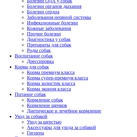
Болезни ОДА у собак
Болезни органов дыхания
Болезни сердца
Заболевания нервной системы
Инфекционные болезни
Кожные заболевания
Прочие болезни
Диагностика у собак
Препараты для собак
Роды собак
Воспитание собак
Дрессировка
Корма для собак
Корма премиум класса
Корма супер-премиум класса
Корма холистик класса
Корма эконом класса
Питание собак
Кормление собак
Кормление щенков
Диетическое и лечебное кормление
Уход за собакой
Уход за шерстью
Аксессуары для ухода за собакой
Гигиена