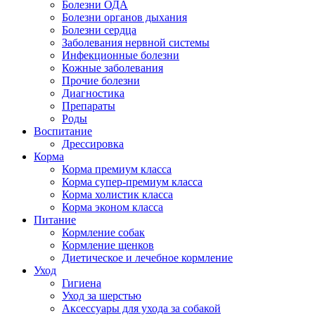
Болезни ОДА
Болезни органов дыхания
Болезни сердца
Заболевания нервной системы
Инфекционные болезни
Кожные заболевания
Прочие болезни
Диагностика
Препараты
Роды
Воспитание
Дрессировка
Корма
Корма премиум класса
Корма супер-премиум класса
Корма холистик класса
Корма эконом класса
Питание
Кормление собак
Кормление щенков
Диетическое и лечебное кормление
Уход
Гигиена
Уход за шерстью
Аксессуары для ухода за собакой