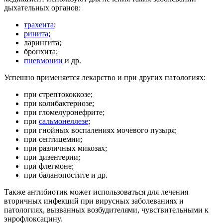
дыхательных органов:
трахеита
;
ринита
;
ларингита;
бронхита;
пневмонии
и др.
Успешно применяется лекарство и при других патологиях:
при стрептококкозе;
при колибактериозе;
при гломелуронефрите;
при
сальмонеллезе
;
при гнойных воспалениях мочевого пузыря;
при септицемии;
при различных микозах;
при дизентерии;
при флегмоне;
при баланопостите и др.
Также антибиотик может использоваться для лечения
вторичных инфекций при вирусных заболеваниях и
патологиях, вызванных возбудителями, чувствительными к
энрофлоксацину.