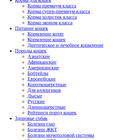
Корма для кошек
Корма премиум класса
Корма супер-премиум класса
Корма холистик класса
Корма эконом класса
Питание кошек
Кормление котят
Кормление кошек
Диетическое и лечебное кормление
Породы кошек
Азиатские
Африканские
Американские
Бобтейлы
Европейские
Короткошерстные
Для аллергиков
Лысые
Русские
Длинношерстные
Рейтинги пород кошек
Здоровье собак
Болезни глаз
Болезни ЖКТ
Болезни мочеполовой системы