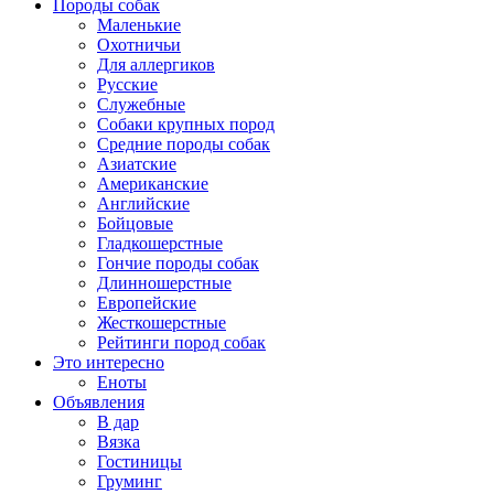
Породы собак
Маленькие
Охотничьи
Для аллергиков
Русские
Служебные
Собаки крупных пород
Средние породы собак
Азиатские
Американские
Английские
Бойцовые
Гладкошерстные
Гончие породы собак
Длинношерстные
Европейские
Жесткошерстные
Рейтинги пород собак
Это интересно
Еноты
Объявления
В дар
Вязка
Гостиницы
Груминг