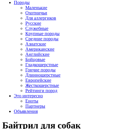
Породы
Маленькие
Охотничьи
Для аллергиков
Русские
Служебные
Крупные породы
Средние породы
Азиатские
Американские
Английские
Бойцовые
Гладкошерстные
Гончие породы
Длинношерстные
Европейские
Жесткошерстные
Рейтинги пород
Это интересно
Еноты
Партнеры
Объявления
Байтрил для собак