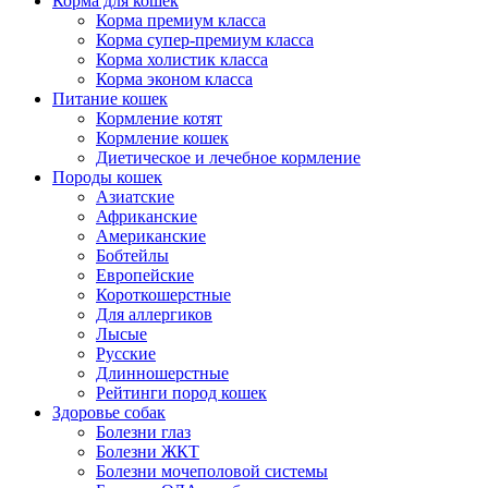
Корма для кошек
Корма премиум класса
Корма супер-премиум класса
Корма холистик класса
Корма эконом класса
Питание кошек
Кормление котят
Кормление кошек
Диетическое и лечебное кормление
Породы кошек
Азиатские
Африканские
Американские
Бобтейлы
Европейские
Короткошерстные
Для аллергиков
Лысые
Русские
Длинношерстные
Рейтинги пород кошек
Здоровье собак
Болезни глаз
Болезни ЖКТ
Болезни мочеполовой системы