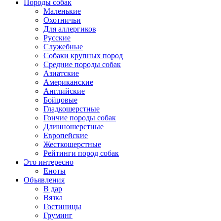
Породы собак
Маленькие
Охотничьи
Для аллергиков
Русские
Служебные
Собаки крупных пород
Средние породы собак
Азиатские
Американские
Английские
Бойцовые
Гладкошерстные
Гончие породы собак
Длинношерстные
Европейские
Жесткошерстные
Рейтинги пород собак
Это интересно
Еноты
Объявления
В дар
Вязка
Гостиницы
Груминг