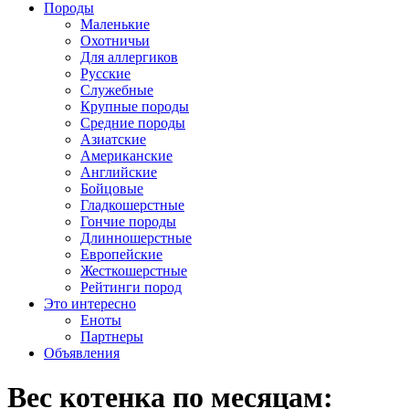
Породы
Маленькие
Охотничьи
Для аллергиков
Русские
Служебные
Крупные породы
Средние породы
Азиатские
Американские
Английские
Бойцовые
Гладкошерстные
Гончие породы
Длинношерстные
Европейские
Жесткошерстные
Рейтинги пород
Это интересно
Еноты
Партнеры
Объявления
Вес котенка по месяцам: