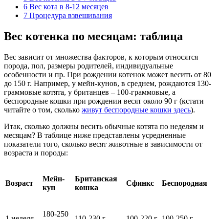
6
Вес кота в 8-12 месяцев
7
Процедура взвешивания
Вес котенка по месяцам: таблица
Вес зависит от множества факторов, к которым относятся
порода, пол, размеры родителей, индивидуальные
особенности и пр. При рождении котенок может весить от 80
до 150 г. Например, у мейн-кунов, в среднем, рождаются 130-
граммовые котята, у британцев – 100-граммовые, а
беспородные кошки при рождении весят около 90 г (кстати
читайте о том, сколько
живут беспородные кошки здесь
).
Итак, сколько должны весить обычные котята по неделям и
месяцам? В таблице ниже представлены усредненные
показатели того, сколько весят животные в зависимости от
возраста и породы:
Мейн-
Британская
Возраст
Сфинкс
Беспородная
кун
кошка
180-250
1 неделя
110-230 г
100-220 г
100-250 г