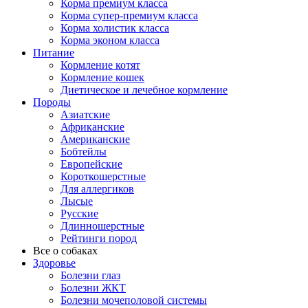
Корма премиум класса
Корма супер-премиум класса
Корма холистик класса
Корма эконом класса
Питание
Кормление котят
Кормление кошек
Диетическое и лечебное кормление
Породы
Азиатские
Африканские
Американские
Бобтейлы
Европейские
Короткошерстные
Для аллергиков
Лысые
Русские
Длинношерстные
Рейтинги пород
Все о собаках
Здоровье
Болезни глаз
Болезни ЖКТ
Болезни мочеполовой системы