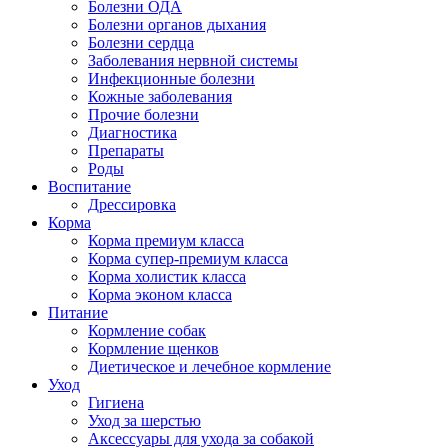
Болезни ОДА
Болезни органов дыхания
Болезни сердца
Заболевания нервной системы
Инфекционные болезни
Кожные заболевания
Прочие болезни
Диагностика
Препараты
Роды
Воспитание
Дрессировка
Корма
Корма премиум класса
Корма супер-премиум класса
Корма холистик класса
Корма эконом класса
Питание
Кормление собак
Кормление щенков
Диетическое и лечебное кормление
Уход
Гигиена
Уход за шерстью
Аксессуары для ухода за собакой