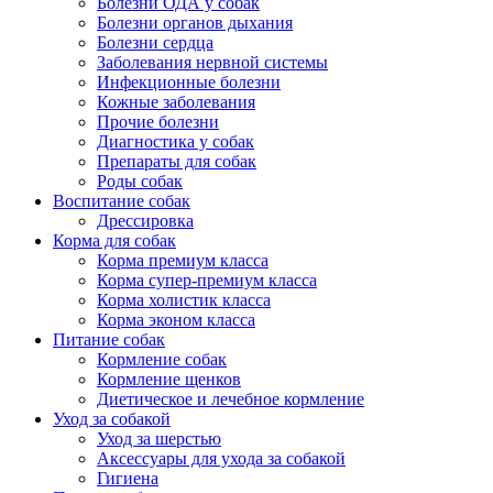
Болезни ОДА у собак
Болезни органов дыхания
Болезни сердца
Заболевания нервной системы
Инфекционные болезни
Кожные заболевания
Прочие болезни
Диагностика у собак
Препараты для собак
Роды собак
Воспитание собак
Дрессировка
Корма для собак
Корма премиум класса
Корма супер-премиум класса
Корма холистик класса
Корма эконом класса
Питание собак
Кормление собак
Кормление щенков
Диетическое и лечебное кормление
Уход за собакой
Уход за шерстью
Аксессуары для ухода за собакой
Гигиена