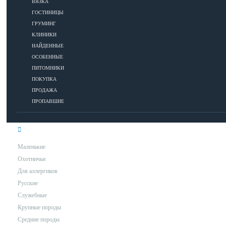
ВЯЗКА
ГОСТИНИЦЫ
УХОД
ГРУМИНГ
КЛИНИКИ
НАЙДЕННЫЕ
Гигиена
ОСОБЕННЫЕ
Уход за шерстью
ПИТОМНИКИ
Аксессуары для ухода за собакой
ПОКУПКА
ПРОДАЖА
ПРОПАВШИЕ
ПОРОДЫ
Маленькие
Охотничьи
Для аллергиков
Русские
Служебные
Крупные породы
Средние породы