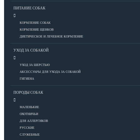
ПИТАНИЕ СОБАК
Болезни глаз
КОРМЛЕНИЕ СОБАК
Болезни ЖКТ
КОРМЛЕНИЕ ЩЕНКОВ
Болезни мочеполовой системы
ДИЕТИЧЕСКОЕ И ЛЕЧЕБНОЕ КОРМЛЕНИЕ
Болезни ОДА
УХОД ЗА СОБАКОЙ
Болезни органов дыхания
Болезни сердца
УХОД ЗА ШЕРСТЬЮ
Заболевания нервной системы
АКСЕССУАРЫ ДЛЯ УХОДА ЗА СОБАКОЙ
Инфекционные болезни
ГИГИЕНА
Кожные заболевания
Прочие болезни
ПОРОДЫ СОБАК
Диагностика
Препараты
МАЛЕНЬКИЕ
Роды
ОХОТНИЧЬИ
ДЛЯ АЛЛЕРГИКОВ
ВОСПИТАНИЕ
РУССКИЕ
СЛУЖЕБНЫЕ