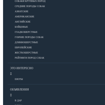
СОБАКИ КРУПНЫХ ПОРОД
СРЕДНИЕ ПОРОДЫ СОБАК
Дрессировка
АЗИАТСКИЕ
АМЕРИКАНСКИЕ
КОРМА
АНГЛИЙСКИЕ
БОЙЦОВЫЕ
ГЛАДКОШЕРСТНЫЕ
ГОНЧИЕ ПОРОДЫ СОБАК
Корма премиум класса
ДЛИННОШЕРСТНЫЕ
Корма супер-премиум класса
ЕВРОПЕЙСКИЕ
Корма холистик класса
ЖЕСТКОШЕРСТНЫЕ
Корма эконом класса
РЕЙТИНГИ ПОРОД СОБАК
ЭТО ИНТЕРЕСНО
ПИТАНИЕ
ЕНОТЫ
Кормление собак
ОБЪЯВЛЕНИЯ
Кормление щенков
Диетическое и лечебное кормление
В ДАР