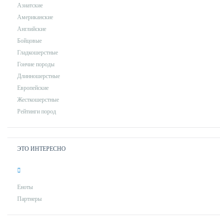
Азиатские
Американские
Английские
Бойцовые
Гладкошерстные
Гончие породы
Длинношерстные
Европейские
Жесткошерстные
Рейтинги пород
ЭТО ИНТЕРЕСНО
Еноты
Партнеры