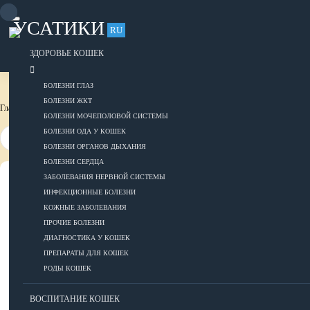
Skip
to
УСАТИКИ
content
RU
Для тех, кто любит своих усатиков
ОБЪЯВЛЕНИЯ
РАЗМЕСТИТЬ ОБЪЯВЛЕНИЕ
ЗДОРОВЬЕ КОШЕК
БОЛЕЗНИ ГЛАЗ
БОЛЕЗНИ ЖКТ
Главная страница
Питание кошек
Кормление котят
БОЛЕЗНИ МОЧЕПОЛОВОЙ СИСТЕМЫ
БОЛЕЗНИ ОДА У КОШЕК
БОЛЕЗНИ ОРГАНОВ ДЫХАНИЯ
БОЛЕЗНИ СЕРДЦА
ЗАБОЛЕВАНИЯ НЕРВНОЙ СИСТЕМЫ
ВСЕ О КОШКАХ
ИНФЕКЦИОННЫЕ БОЛЕЗНИ
КОЖНЫЕ ЗАБОЛЕВАНИЯ
ЗДОРОВЬЕ
ПРОЧИЕ БОЛЕЗНИ
ДИАГНОСТИКА У КОШЕК
ПРЕПАРАТЫ ДЛЯ КОШЕК
РОДЫ КОШЕК
Болезни глаз
Болезни ЖКТ
ВОСПИТАНИЕ КОШЕК
Болезни мочеполовой системы