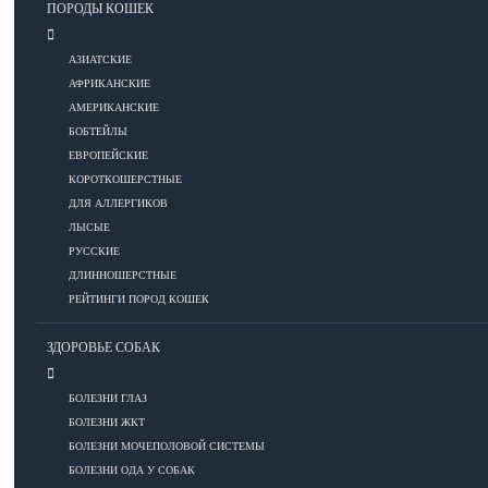
ПОРОДЫ КОШЕК
Уход за шерстью
АЗИАТСКИЕ
КОРМА
АФРИКАНСКИЕ
АМЕРИКАНСКИЕ
БОБТЕЙЛЫ
Корма премиум класса
ЕВРОПЕЙСКИЕ
КОРОТКОШЕРСТНЫЕ
Корма супер-премиум класса
ДЛЯ АЛЛЕРГИКОВ
Корма холистик класса
ЛЫСЫЕ
Корма эконом класса
РУССКИЕ
ДЛИННОШЕРСТНЫЕ
ПИТАНИЕ
РЕЙТИНГИ ПОРОД КОШЕК
ЗДОРОВЬЕ СОБАК
Кормление котят
БОЛЕЗНИ ГЛАЗ
Кормление кошек
БОЛЕЗНИ ЖКТ
Диетическое и лечебное кормление
БОЛЕЗНИ МОЧЕПОЛОВОЙ СИСТЕМЫ
БОЛЕЗНИ ОДА У СОБАК