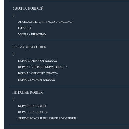
Болезни ОДА у кошек
УХОД ЗА КОШКОЙ
Болезни органов дыхания
Болезни сердца
ДОБАВИТЬ ОБЪЯВЛЕНИЕ
АКСЕССУАРЫ ДЛЯ УХОДА ЗА КОШКОЙ
Заболевания нервной системы
ГИГИЕНА
Инфекционные болезни
УХОД ЗА ШЕРСТЬЮ
Кожные заболевания
Прочие болезни
КОРМА ДЛЯ КОШЕК
Диагностика у кошек
Препараты для кошек
КОРМА ПРЕМИУМ КЛАССА
Роды кошек
КОРМА СУПЕР-ПРЕМИУМ КЛАССА
КОРМА ХОЛИСТИК КЛАССА
КОРМА ЭКОНОМ КЛАССА
ВОСПИТАНИЕ
ПИТАНИЕ КОШЕК
УХОД
КОРМЛЕНИЕ КОТЯТ
КОРМЛЕНИЕ КОШЕК
Аксессуары для ухода
ДИЕТИЧЕСКОЕ И ЛЕЧЕБНОЕ КОРМЛЕНИЕ
Гигиена