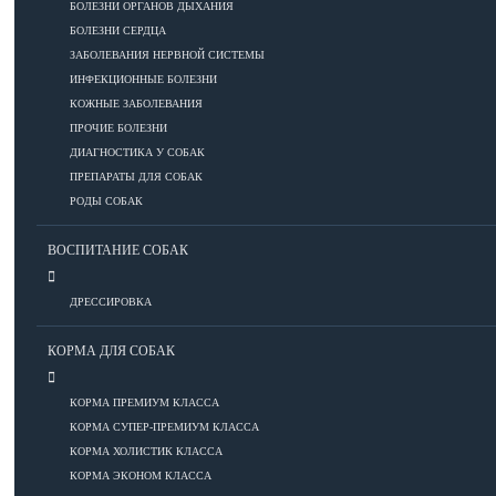
ПОРОДЫ
БОЛЕЗНИ ОРГАНОВ ДЫХАНИЯ
БОЛЕЗНИ СЕРДЦА
ЗАБОЛЕВАНИЯ НЕРВНОЙ СИСТЕМЫ
ИНФЕКЦИОННЫЕ БОЛЕЗНИ
Азиатские
КОЖНЫЕ ЗАБОЛЕВАНИЯ
Африканские
ПРОЧИЕ БОЛЕЗНИ
Американские
ДИАГНОСТИКА У СОБАК
Бобтейлы
ПРЕПАРАТЫ ДЛЯ СОБАК
Европейские
РОДЫ СОБАК
Короткошерстные
Для аллергиков
ВОСПИТАНИЕ СОБАК
Лысые
Русские
ДРЕССИРОВКА
Длинношерстные
КОРМА ДЛЯ СОБАК
Рейтинги пород
КОРМА ПРЕМИУМ КЛАССА
КОРМА СУПЕР-ПРЕМИУМ КЛАССА
ВСЕ О СОБАКАХ
КОРМА ХОЛИСТИК КЛАССА
КОРМА ЭКОНОМ КЛАССА
ЗДОРОВЬЕ