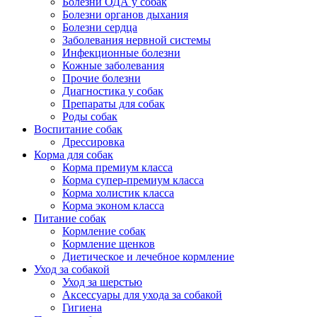
Болезни ОДА у собак
Болезни органов дыхания
Болезни сердца
Заболевания нервной системы
Инфекционные болезни
Кожные заболевания
Прочие болезни
Диагностика у собак
Препараты для собак
Роды собак
Воспитание собак
Дрессировка
Корма для собак
Корма премиум класса
Корма супер-премиум класса
Корма холистик класса
Корма эконом класса
Питание собак
Кормление собак
Кормление щенков
Диетическое и лечебное кормление
Уход за собакой
Уход за шерстью
Аксессуары для ухода за собакой
Гигиена