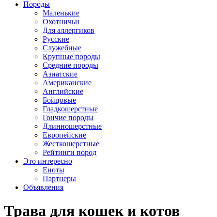
Породы
Маленькие
Охотничьи
Для аллергиков
Русские
Служебные
Крупные породы
Средние породы
Азиатские
Американские
Английские
Бойцовые
Гладкошерстные
Гончие породы
Длинношерстные
Европейские
Жесткошерстные
Рейтинги пород
Это интересно
Еноты
Партнеры
Объявления
Трава для кошек и котов