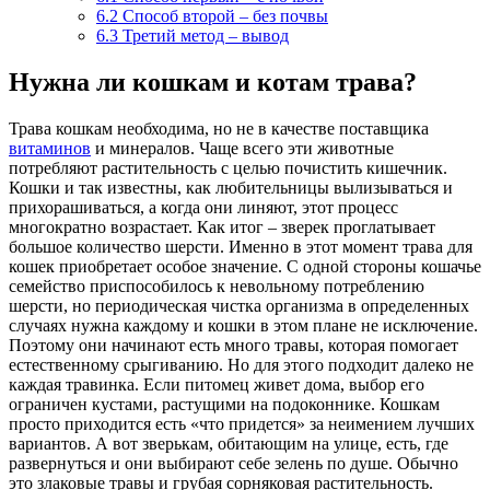
6.2
Способ второй – без почвы
6.3
Третий метод – вывод
Нужна ли кошкам и котам трава?
Трава кошкам необходима, но не в качестве поставщика
витаминов
и минералов. Чаще всего эти животные
потребляют растительность с целью почистить кишечник.
Кошки и так известны, как любительницы вылизываться и
прихорашиваться, а когда они линяют, этот процесс
многократно возрастает. Как итог – зверек проглатывает
большое количество шерсти. Именно в этот момент трава для
кошек приобретает особое значение. С одной стороны кошачье
семейство приспособилось к невольному потреблению
шерсти, но периодическая чистка организма в определенных
случаях нужна каждому и кошки в этом плане не исключение.
Поэтому они начинают есть много травы, которая помогает
естественному срыгиванию. Но для этого подходит далеко не
каждая травинка. Если питомец живет дома, выбор его
ограничен кустами, растущими на подоконнике. Кошкам
просто приходится есть «что придется» за неимением лучших
вариантов. А вот зверькам, обитающим на улице, есть, где
развернуться и они выбирают себе зелень по душе. Обычно
это злаковые травы и грубая сорняковая растительность.