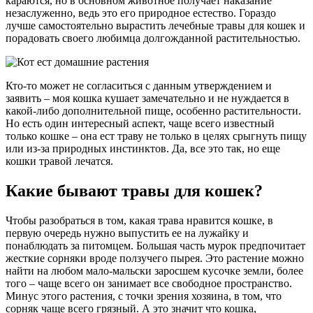
караются, но в основном животное получает наказание
незаслуженно, ведь это его природное естество. Гораздо
лучше самостоятельно вырастить лечебные травы для кошек и
порадовать своего любимца долгожданной растительностью.
Кто-то может не согласиться с данным утверждением и
заявить – моя кошка кушает замечательно и не нуждается в
какой-либо дополнительной пище, особенно растительности.
Но есть один интересный аспект, чаще всего известный
только кошке – она ест траву не только в целях срыгнуть пищу
или из-за природных инстинктов. Да, все это так, но еще
кошки травой лечатся.
Какие бывают травы для кошек?
Чтобы разобраться в том, какая трава нравится кошке, в
первую очередь нужно выпустить ее на лужайку и
понаблюдать за питомцем. Большая часть мурок предпочитает
жесткие сорняки вроде ползучего пырея. Это растение можно
найти на любом мало-мальски заросшем кусочке земли, более
того – чаще всего он занимает все свободное пространство.
Минус этого растения, с точки зрения хозяина, в том, что
сорняк чаще всего грязный. А это значит что кошка,