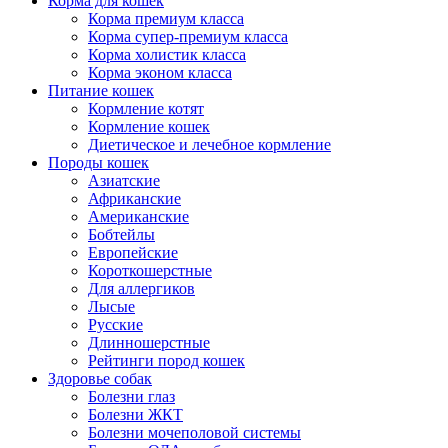
Корма для кошек
Корма премиум класса
Корма супер-премиум класса
Корма холистик класса
Корма эконом класса
Питание кошек
Кормление котят
Кормление кошек
Диетическое и лечебное кормление
Породы кошек
Азиатские
Африканские
Американские
Бобтейлы
Европейские
Короткошерстные
Для аллергиков
Лысые
Русские
Длинношерстные
Рейтинги пород кошек
Здоровье собак
Болезни глаз
Болезни ЖКТ
Болезни мочеполовой системы