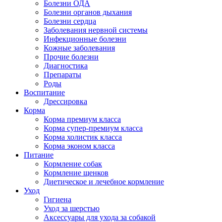
Болезни ОДА
Болезни органов дыхания
Болезни сердца
Заболевания нервной системы
Инфекционные болезни
Кожные заболевания
Прочие болезни
Диагностика
Препараты
Роды
Воспитание
Дрессировка
Корма
Корма премиум класса
Корма супер-премиум класса
Корма холистик класса
Корма эконом класса
Питание
Кормление собак
Кормление щенков
Диетическое и лечебное кормление
Уход
Гигиена
Уход за шерстью
Аксессуары для ухода за собакой