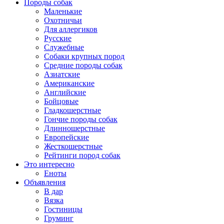
Породы собак
Маленькие
Охотничьи
Для аллергиков
Русские
Служебные
Собаки крупных пород
Средние породы собак
Азиатские
Американские
Английские
Бойцовые
Гладкошерстные
Гончие породы собак
Длинношерстные
Европейские
Жесткошерстные
Рейтинги пород собак
Это интересно
Еноты
Объявления
В дар
Вязка
Гостиницы
Груминг