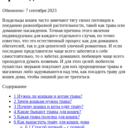
Обновлено:
7 сентября 2023
Владельцы кошек часто замечают тягу своих питомцев к
поеданию разнообразной растительности, такой как трава или
домашние насаждения. Точная причина этого явления
индивидуальна для каждого отдельного случая, но точно
известно, что это естественный процесс как для домашних
обитателей, так и для ценителей уличной романтики. И если
последние представители чаще всего заботятся о себе
самостоятельно, то о заботах домашних любимцев чаще всего
приходится думать хозяевам. И для этих целей любители
пушистых зверьков покупают для них пророщенные травы в
магазинах либо задумываются над тем, как посадить траву для
кошек дома, чтобы лишний раз не тратиться.
Содержание
1
Нужна ли кошкам и котам трава?
2
Зачем кошкам нужна трава?
3
Почему кошки и коты едят траву?
4
Какие бывают травы для кошек?
5
Какая трава полезна для кошек?
6
Как вырастить траву для кошек дома
6.1
Способ первый – с почвой