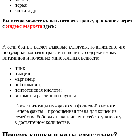
перья;
кости и др.
Вы всегда можете купить готовую травку для кошек через
с
Яндекс Маркета
здесь:
А если брать в расчет злаковые культуры, то выяснено, что
популярная кошачья трава из пшеницы содержит уйму
витаминов и полезных минеральных веществ:
цинк;
ниацин;
марганец;
рибофлавин;
пантотеновая кислота;
витамины различной группы.
Также питомцы нуждаются в фолиевой кислоте.
Теперь факты – пророщенная трава для кошек из
семейства бобовых накапливает в себе эту кислоту
в достаточном количестве.
Почему кошки и коты едят траву?