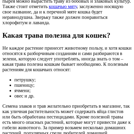
пырея можно вырастить траву из бобовых и злаковых культур.
Также стоит отметить
кошачью мяту
, заслуженно носящую
свое название, да и к перечной мяте кошка будет
неравнодушна. Зверьку также должен понравиться
хлорофитум и лаванда.
Какая трава полезна для кошек?
Не каждое растение принесет животному пользу, и хотя кошки
относятся к разборчивым созданиям и сами разбираются в
зелени, которую следует употреблять, иногда знать о том –
какая трава полезна кошкам бывает необходимо. К полезным
растениям для кошачьих относят:
петрушку;
пшеницу;
ячмени;
овес и др.
Семена злаков и трав желательно приобретать в магазине, так
как уличная растительность может содержать яйца глистов
или быть обработана пестицидами. Кроме полезной травы
есть много опасных растений, которые могут привести даже к
гибели животного. За пример возьмем несколько домашних
растений, популярных среди любителей домашней