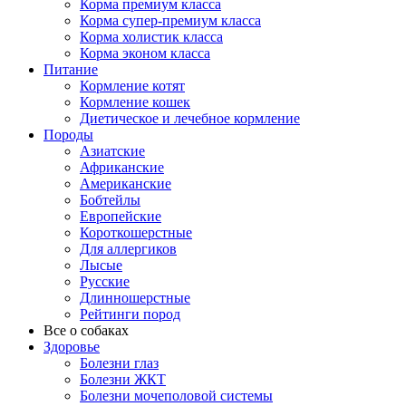
Корма премиум класса
Корма супер-премиум класса
Корма холистик класса
Корма эконом класса
Питание
Кормление котят
Кормление кошек
Диетическое и лечебное кормление
Породы
Азиатские
Африканские
Американские
Бобтейлы
Европейские
Короткошерстные
Для аллергиков
Лысые
Русские
Длинношерстные
Рейтинги пород
Все о собаках
Здоровье
Болезни глаз
Болезни ЖКТ
Болезни мочеполовой системы