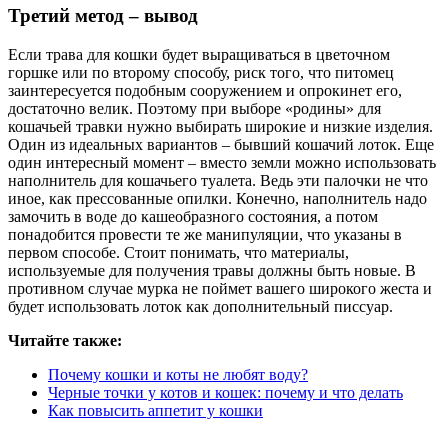
Третий метод – вывод
Если трава для кошки будет выращиваться в цветочном
горшке или по второму способу, риск того, что питомец
заинтересуется подобным сооружением и опрокинет его,
достаточно велик. Поэтому при выборе «родины» для
кошачьей травки нужно выбирать широкие и низкие изделия.
Один из идеальных вариантов – бывший кошачий лоток. Еще
один интересный момент – вместо земли можно использовать
наполнитель для кошачьего туалета. Ведь эти палочки не что
иное, как прессованные опилки. Конечно, наполнитель надо
замочить в воде до кашеобразного состояния, а потом
понадобится провести те же манипуляции, что указаны в
первом способе. Стоит понимать, что материалы,
используемые для получения травы должны быть новые. В
противном случае мурка не поймет вашего широкого жеста и
будет использовать лоток как дополнительный писсуар.
Читайте также:
Почему кошки и коты не любят воду?
Черные точки у котов и кошек: почему и что делать
Как повысить аппетит у кошки