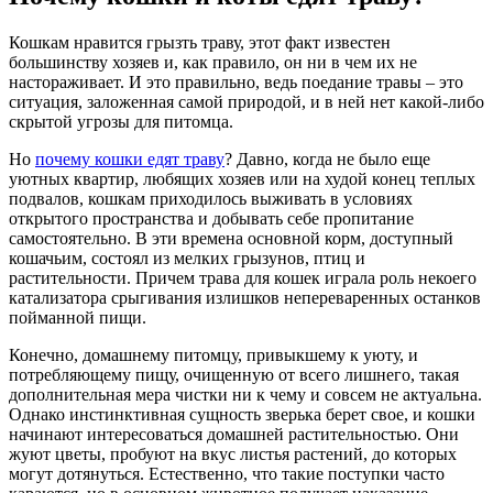
Кошкам нравится грызть траву, этот факт известен
большинству хозяев и, как правило, он ни в чем их не
настораживает. И это правильно, ведь поедание травы – это
ситуация, заложенная самой природой, и в ней нет какой-либо
скрытой угрозы для питомца.
Но
почему кошки едят траву
? Давно, когда не было еще
уютных квартир, любящих хозяев или на худой конец теплых
подвалов, кошкам приходилось выживать в условиях
открытого пространства и добывать себе пропитание
самостоятельно. В эти времена основной корм, доступный
кошачьим, состоял из мелких грызунов, птиц и
растительности. Причем трава для кошек играла роль некоего
катализатора срыгивания излишков непереваренных останков
пойманной пищи.
Конечно, домашнему питомцу, привыкшему к уюту, и
потребляющему пищу, очищенную от всего лишнего, такая
дополнительная мера чистки ни к чему и совсем не актуальна.
Однако инстинктивная сущность зверька берет свое, и кошки
начинают интересоваться домашней растительностью. Они
жуют цветы, пробуют на вкус листья растений, до которых
могут дотянуться. Естественно, что такие поступки часто