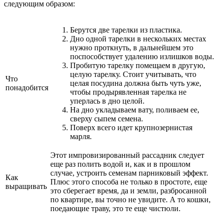
следующим образом:
Берутся две тарелки из пластика.
Дно одной тарелки в нескольких местах
нужно проткнуть, в дальнейшем это
поспособствует удалению излишков воды.
Пробитую тарелку помещаем в другую,
целую тарелку. Стоит учитывать, что
Что
целая посудина должна быть чуть уже,
понадобится
чтобы продырявленная тарелка не
уперлась в дно целой.
На дно укладываем вату, поливаем ее,
сверху сыпем семена.
Поверх всего идет крупнозернистая
марля.
Этот импровизированный рассадник следует
еще раз полить водой и, как и в прошлом
случае, устроить семенам парниковый эффект.
Как
Плюс этого способа не только в простоте, еще
выращивать
это сберегает время, да и земли, разбросанной
по квартире, вы точно не увидите. А то кошки,
поедающие траву, это те еще чистюли.