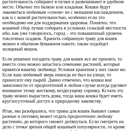
растительность собирают в пучки и развешивают в удобном
месте. Обычно это балкон или кладовая. Кошки будут
лакомиться любимым «сеном» не с меньшим наслаждением,
как и с живой растительностью, особенно если это
необходимо им для поддержания здоровья. Понятно, что
кошачий сбор лучше собирать в условиях сельской местности
ибо, как уже говорилось, город – это повышенный уровень
токсичных осадков. Хранить собранную траву для кошек
можно в обычном бумажном пакете, также подойдет
холщевый мешок.
Если решение посадить траву для кошек все же принято, то
вместо сена можно запастись семенами растений, которые
нравятся вашему любимцу. Условия хранения у них такие же.
Если ваш любимый зверь никогда не был на улице, то
принесите ему пырей. Давно отмечено, что кошки вне
зависимости от предпочтений в любом случае всегда уделяют
внимание этому жесткому, вездесущему сорняку. Кстати эту
траву можно вырастить дома, тогда ваша кошка будет иметь
круглосуточный доступ к природному лакомству.
Итак, мы разобрались, что травы для кошек бывают самые
разные и питомец может отдать предпочтение любому
растению, до которого сможет дотянуться. Если смотреть на
дело с точки зрения общей кошачьей популярности, то кроме