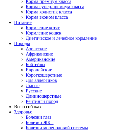
Корма премиум класса
Корма супер-премиум класса
Корма холистик класса
Корма эконом класса
Питание
Кормление котят
Кормление кошек
Диетическое и лечебное кормление
Породы
Азиатские
Африканские
Американские
Бобтейлы
Европейские
Короткошерстные
Для аллергиков
Лысые
Русские
Длинношерстные
Рейтинги пород
Все о собаках
Здоровье
Болезни глаз
Болезни ЖКТ
Болезни мочеполовой системы