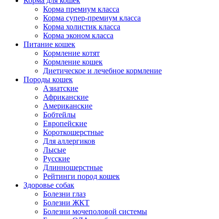
Корма для кошек
Корма премиум класса
Корма супер-премиум класса
Корма холистик класса
Корма эконом класса
Питание кошек
Кормление котят
Кормление кошек
Диетическое и лечебное кормление
Породы кошек
Азиатские
Африканские
Американские
Бобтейлы
Европейские
Короткошерстные
Для аллергиков
Лысые
Русские
Длинношерстные
Рейтинги пород кошек
Здоровье собак
Болезни глаз
Болезни ЖКТ
Болезни мочеполовой системы