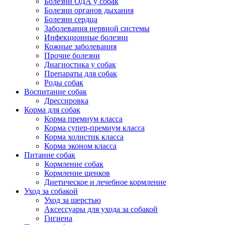
Болезни ОДА у собак
Болезни органов дыхания
Болезни сердца
Заболевания нервной системы
Инфекционные болезни
Кожные заболевания
Прочие болезни
Диагностика у собак
Препараты для собак
Роды собак
Воспитание собак
Дрессировка
Корма для собак
Корма премиум класса
Корма супер-премиум класса
Корма холистик класса
Корма эконом класса
Питание собак
Кормление собак
Кормление щенков
Диетическое и лечебное кормление
Уход за собакой
Уход за шерстью
Аксессуары для ухода за собакой
Гигиена