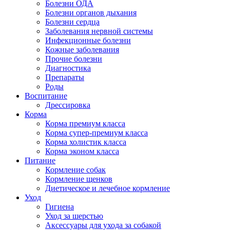
Болезни ОДА
Болезни органов дыхания
Болезни сердца
Заболевания нервной системы
Инфекционные болезни
Кожные заболевания
Прочие болезни
Диагностика
Препараты
Роды
Воспитание
Дрессировка
Корма
Корма премиум класса
Корма супер-премиум класса
Корма холистик класса
Корма эконом класса
Питание
Кормление собак
Кормление щенков
Диетическое и лечебное кормление
Уход
Гигиена
Уход за шерстью
Аксессуары для ухода за собакой