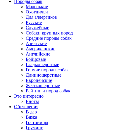
Породы собак
Маленькие
Охотничьи
Для аллергиков
Русские
Служебные
Собаки крупных пород
Средние породы собак
Азиатские
Американские
Английские
Бойцовые
Гладкошерстные
Гончие породы собак
Длинношерстные
Европейские
Жесткошерстные
Рейтинги пород собак
Это интересно
Еноты
Объявления
В дар
Вязка
Гостиницы
Груминг