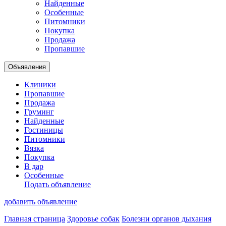
Найденные
Особенные
Питомники
Покупка
Продажа
Пропавшие
Объявления
Клиники
Пропавшие
Продажа
Груминг
Найденные
Гостиницы
Питомники
Вязка
Покупка
В дар
Особенные
Подать объявление
добавить объявление
Главная страница
Здоровье собак
Болезни органов дыхания