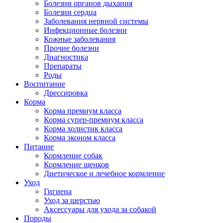
Болезни органов дыхания
Болезни сердца
Заболевания нервной системы
Инфекционные болезни
Кожные заболевания
Прочие болезни
Диагностика
Препараты
Роды
Воспитание
Дрессировка
Корма
Корма премиум класса
Корма супер-премиум класса
Корма холистик класса
Корма эконом класса
Питание
Кормление собак
Кормление щенков
Диетическое и лечебное кормление
Уход
Гигиена
Уход за шерстью
Аксессуары для ухода за собакой
Породы