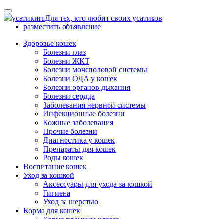
Skip
to
усатики
ru
Для тех, кто любит своих усатиков
content
разместить объявление
Здоровье кошек
Болезни глаз
Болезни ЖКТ
Болезни мочеполовой системы
Болезни ОДА у кошек
Болезни органов дыхания
Болезни сердца
Заболевания нервной системы
Инфекционные болезни
Кожные заболевания
Прочие болезни
Диагностика у кошек
Препараты для кошек
Роды кошек
Воспитание кошек
Уход за кошкой
Аксессуары для ухода за кошкой
Гигиена
Уход за шерстью
Корма для кошек