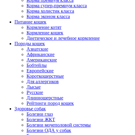
Корма премиум класса
Корма супер-премиум класса
Корма холистик класса
Корма эконом класса
Питание кошек
Кормление котят
Кормление кошек
Диетическое и лечебное кормление
Породы кошек
Азиатские
Африканские
Американские
Бобтейлы
Европейские
Короткошерстные
Для аллергиков
Лысые
Русские
Длинношерстные
Рейтинги пород кошек
Здоровье собак
Болезни глаз
Болезни ЖКТ
Болезни мочеполовой системы
Болезни ОДА у собак