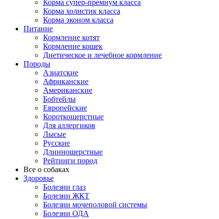
Корма супер-премиум класса
Корма холистик класса
Корма эконом класса
Питание
Кормление котят
Кормление кошек
Диетическое и лечебное кормление
Породы
Азиатские
Африканские
Американские
Бобтейлы
Европейские
Короткошерстные
Для аллергиков
Лысые
Русские
Длинношерстные
Рейтинги пород
Все о собаках
Здоровье
Болезни глаз
Болезни ЖКТ
Болезни мочеполовой системы
Болезни ОДА