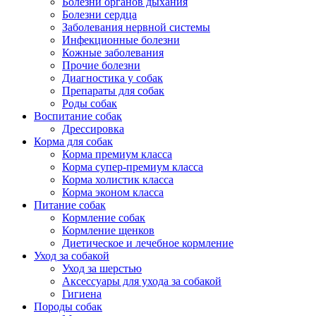
Болезни органов дыхания
Болезни сердца
Заболевания нервной системы
Инфекционные болезни
Кожные заболевания
Прочие болезни
Диагностика у собак
Препараты для собак
Роды собак
Воспитание собак
Дрессировка
Корма для собак
Корма премиум класса
Корма супер-премиум класса
Корма холистик класса
Корма эконом класса
Питание собак
Кормление собак
Кормление щенков
Диетическое и лечебное кормление
Уход за собакой
Уход за шерстью
Аксессуары для ухода за собакой
Гигиена
Породы собак