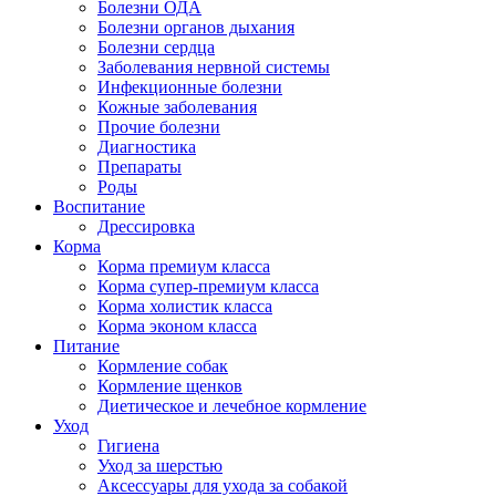
Болезни ОДА
Болезни органов дыхания
Болезни сердца
Заболевания нервной системы
Инфекционные болезни
Кожные заболевания
Прочие болезни
Диагностика
Препараты
Роды
Воспитание
Дрессировка
Корма
Корма премиум класса
Корма супер-премиум класса
Корма холистик класса
Корма эконом класса
Питание
Кормление собак
Кормление щенков
Диетическое и лечебное кормление
Уход
Гигиена
Уход за шерстью
Аксессуары для ухода за собакой