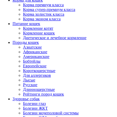
Корма для кошек
Корма премиум класса
Корма супер-премиум класса
Корма холистик класса
Корма эконом класса
Питание кошек
Кормление котят
Кормление кошек
Диетическое и лечебное кормление
Породы кошек
Азиатские
Африканские
Американские
Бобтейлы
Европейские
Короткошерстные
Для аллергиков
Лысые
Русские
Длинношерстные
Рейтинги пород кошек
Здоровье собак
Болезни глаз
Болезни ЖКТ
Болезни мочеполовой системы