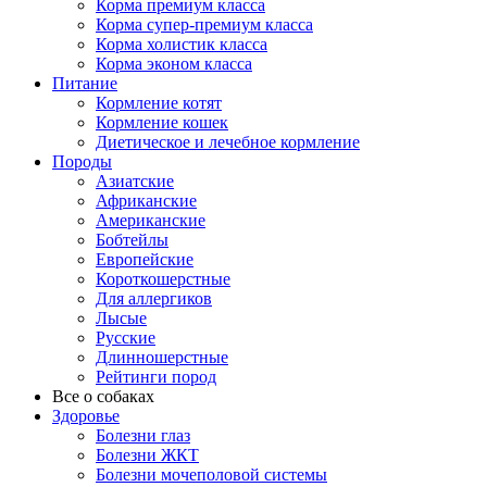
Корма премиум класса
Корма супер-премиум класса
Корма холистик класса
Корма эконом класса
Питание
Кормление котят
Кормление кошек
Диетическое и лечебное кормление
Породы
Азиатские
Африканские
Американские
Бобтейлы
Европейские
Короткошерстные
Для аллергиков
Лысые
Русские
Длинношерстные
Рейтинги пород
Все о собаках
Здоровье
Болезни глаз
Болезни ЖКТ
Болезни мочеполовой системы