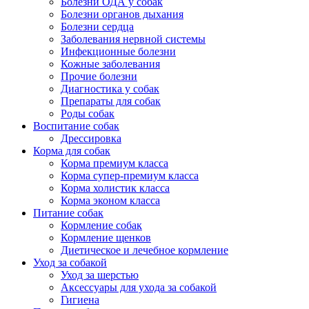
Болезни ОДА у собак
Болезни органов дыхания
Болезни сердца
Заболевания нервной системы
Инфекционные болезни
Кожные заболевания
Прочие болезни
Диагностика у собак
Препараты для собак
Роды собак
Воспитание собак
Дрессировка
Корма для собак
Корма премиум класса
Корма супер-премиум класса
Корма холистик класса
Корма эконом класса
Питание собак
Кормление собак
Кормление щенков
Диетическое и лечебное кормление
Уход за собакой
Уход за шерстью
Аксессуары для ухода за собакой
Гигиена