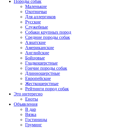
Породы собак
Маленькие
Охотничьи
Для аллергиков
Русские
Служебные
Собаки крупных пород
Средние породы собак
Азиатские
Американские
Английские
Бойцовые
Гладкошерстные
Гончие породы собак
Длинношерстные
Европейские
Жесткошерстные
Рейтинги пород собак
Это интересно
Еноты
Объявления
В дар
Вязка
Гостиницы
Груминг