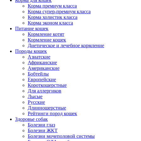
Корма для кошек
Корма премиум класса
Корма супер-премиум класса
Корма холистик класса
Корма эконом класса
Питание кошек
Кормление котят
Кормление кошек
Диетическое и лечебное кормление
Породы кошек
Азиатские
Африканские
Американские
Бобтейлы
Европейские
Короткошерстные
Для аллергиков
Лысые
Русские
Длинношерстные
Рейтинги пород кошек
Здоровье собак
Болезни глаз
Болезни ЖКТ
Болезни мочеполовой системы