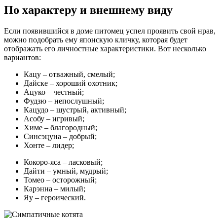
По характеру и внешнему виду
Если появившийся в доме питомец успел проявить свой нрав,
можно подобрать ему японскую кличку, которая будет
отображать его личностные характеристики. Вот несколько
вариантов:
Кацу – отважный, смелый;
Дайске – хороший охотник;
Ацуко – честный;
Фудзю – непослушный;
Кацудо – шустрый, активный;
Асобу – игривый;
Химе – благородный;
Синсэцуна – добрый;
Хонте – лидер;
Кокоро-яса – ласковый;
Дайти – умный, мудрый;
Томео – осторожный;
Карэнна – милый;
Яу – героический.