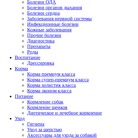
Болезни ОДА
Болезни органов дыхания
Болезни сердца
Заболевания нервной системы
Инфекционные болезни
Кожные заболевания
Прочие болезни
Диагностика
Препараты
Роды
Воспитание
Дрессировка
Корма
Корма премиум класса
Корма супер-премиум класса
Корма холистик класса
Корма эконом класса
Питание
Кормление собак
Кормление щенков
Диетическое и лечебное кормление
Уход
Гигиена
Уход за шерстью
Аксессуары для ухода за собакой