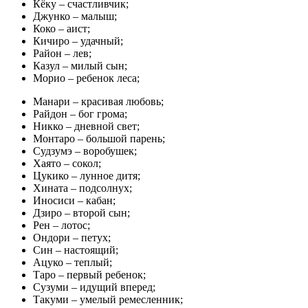
Кёку – счастливчик;
Джунко – малыш;
Коко – аист;
Кичиро – удачный;
Район – лев;
Казул – милый сын;
Морио – ребенок леса;
Манари – красивая любовь;
Райдон – бог грома;
Никко – дневной свет;
Монтаро – большой парень;
Судзумэ – воробушек;
Хаято – сокол;
Цукико – лунное дитя;
Хината – подсолнух;
Иносиси – кабан;
Дзиро – второй сын;
Рен – лотос;
Ондори – петух;
Син – настоящий;
Ацуко – теплый;
Таро – первый ребенок;
Сузуми – идущий вперед;
Такуми – умелый ремесленник;