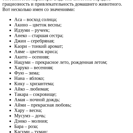
грациозность и привлекательность домашнего животного.
Вот несколько имен со значениями:
Аса – восход солнца;
Акино – цветок весны;
Идзуми – ручеек;
Анеко – старшая сестра;
Джин – серебряная;
Каори – тонкий аромат;
Аяме – цветок ириса;
Акито – осенняя;
Нацуми – прекрасное лето, рожденная летом;
Харуко – весенняя;
Фую – зима;
Нана – яблоко;
Кику – хризантема;
Айко – любимая;
Такара – сокровище;
Амая – ночной дождь;
Айми – прекрасная любовь;
Хару – весна;
Мусумэ – дочь;
Дэнко – молния;
Бара – роза;
Касуми – туман;