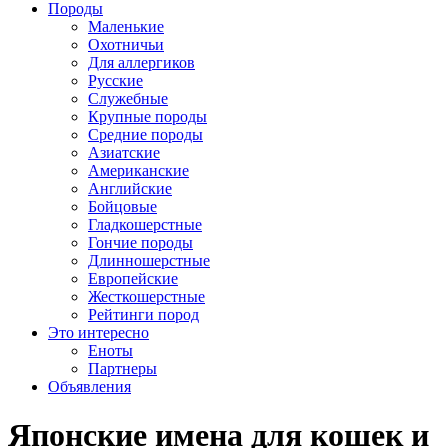
Породы
Маленькие
Охотничьи
Для аллергиков
Русские
Служебные
Крупные породы
Средние породы
Азиатские
Американские
Английские
Бойцовые
Гладкошерстные
Гончие породы
Длинношерстные
Европейские
Жесткошерстные
Рейтинги пород
Это интересно
Еноты
Партнеры
Объявления
Японские имена для кошек и