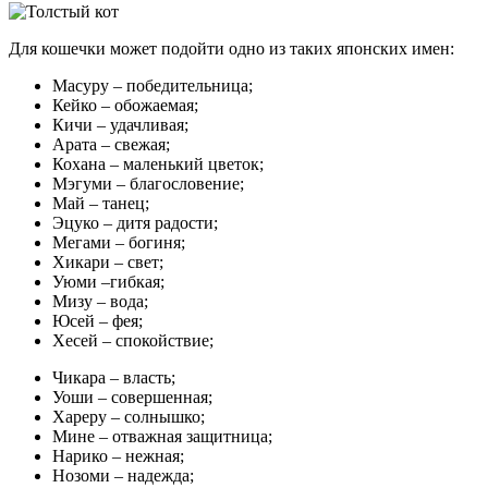
Для кошечки может подойти одно из таких японских имен:
Масуру – победительница;
Кейко – обожаемая;
Кичи – удачливая;
Арата – свежая;
Кохана – маленький цветок;
Мэгуми – благословение;
Май – танец;
Эцуко – дитя радости;
Мегами – богиня;
Хикари – свет;
Уюми –гибкая;
Мизу – вода;
Юсей – фея;
Хесей – спокойствие;
Чикара – власть;
Уоши – совершенная;
Хареру – солнышко;
Мине – отважная защитница;
Нарико – нежная;
Нозоми – надежда;