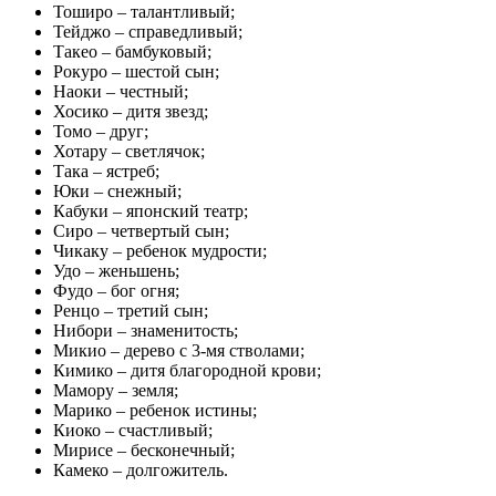
Тоширо – талантливый;
Тейджо – справедливый;
Такео – бамбуковый;
Рокуро – шестой сын;
Наоки – честный;
Хосико – дитя звезд;
Томо – друг;
Хотару – светлячок;
Така – ястреб;
Юки – снежный;
Кабуки – японский театр;
Сиро – четвертый сын;
Чикаку – ребенок мудрости;
Удо – женьшень;
Фудо – бог огня;
Ренцо – третий сын;
Нибори – знаменитость;
Микио – дерево с 3-мя стволами;
Кимико – дитя благородной крови;
Мамору – земля;
Марико – ребенок истины;
Киоко – счастливый;
Мирисе – бесконечный;
Камеко – долгожитель.