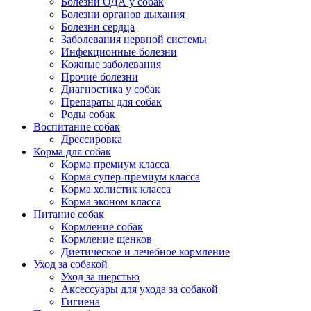
Болезни ОДА у собак
Болезни органов дыхания
Болезни сердца
Заболевания нервной системы
Инфекционные болезни
Кожные заболевания
Прочие болезни
Диагностика у собак
Препараты для собак
Роды собак
Воспитание собак
Дрессировка
Корма для собак
Корма премиум класса
Корма супер-премиум класса
Корма холистик класса
Корма эконом класса
Питание собак
Кормление собак
Кормление щенков
Диетическое и лечебное кормление
Уход за собакой
Уход за шерстью
Аксессуары для ухода за собакой
Гигиена