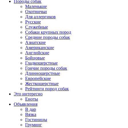
Породы собак
Маленькие
Охотничьи
Для аллергиков
Русские
Служебные
Собаки крупных пород
Средние породы собак
Азиатские
Американские
Английские
Бойцовые
Гладкошерстные
Гончие породы собак
Длинношерстные
Европейские
Жесткошерстные
Рейтинги пород собак
Это интересно
Еноты
Объявления
В дар
Вязка
Гостиницы
Груминг