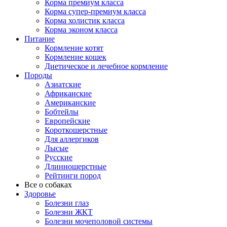
Корма премиум класса
Корма супер-премиум класса
Корма холистик класса
Корма эконом класса
Питание
Кормление котят
Кормление кошек
Диетическое и лечебное кормление
Породы
Азиатские
Африканские
Американские
Бобтейлы
Европейские
Короткошерстные
Для аллергиков
Лысые
Русские
Длинношерстные
Рейтинги пород
Все о собаках
Здоровье
Болезни глаз
Болезни ЖКТ
Болезни мочеполовой системы