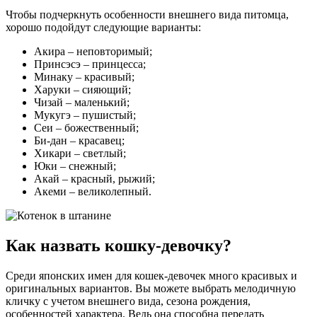
Чтобы подчеркнуть особенности внешнего вида питомца,
хорошо подойдут следующие варианты:
Акира – неповторимый;
Принсэсэ – принцесса;
Минаку – красивый;
Харуки – сияющий;
Чизай – маленький;
Мукугэ – пушистый;
Сеи – божественный;
Би-дан – красавец;
Хикари – светлый;
Юки – снежный;
Акай – красный, рыжий;
Акеми – великолепный.
Как назвать кошку-девочку?
Среди японских имен для кошек-девочек много красивых и
оригинальных вариантов. Вы можете выбрать мелодичную
кличку с учетом внешнего вида, сезона рождения,
особенностей характера. Ведь она способна передать