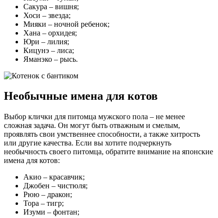
Сакура – вишня;
Хоси – звезда;
Мияки – ночной ребенок;
Хана – орхидея;
Юри – лилия;
Кицунэ – лиса;
Яманэко – рысь.
Необычные имена для котов
Выбор клички для питомца мужского пола – не менее
сложная задача. Он могут быть отважным и смелым,
проявлять свои умственнее способности, а также хитрость
или другие качества. Если вы хотите подчеркнуть
необычность своего питомца, обратите внимание на японские
имена для котов:
Акио – красавчик;
Джобен – чистюля;
Рюю – дракон;
Тора – тигр;
Изуми – фонтан;