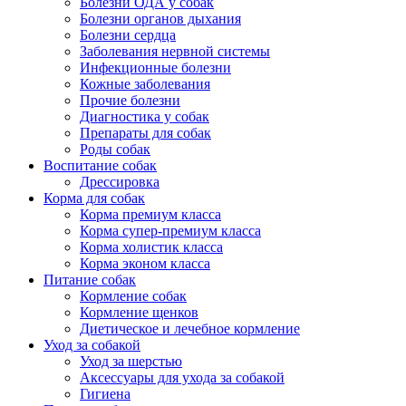
Болезни ОДА у собак
Болезни органов дыхания
Болезни сердца
Заболевания нервной системы
Инфекционные болезни
Кожные заболевания
Прочие болезни
Диагностика у собак
Препараты для собак
Роды собак
Воспитание собак
Дрессировка
Корма для собак
Корма премиум класса
Корма супер-премиум класса
Корма холистик класса
Корма эконом класса
Питание собак
Кормление собак
Кормление щенков
Диетическое и лечебное кормление
Уход за собакой
Уход за шерстью
Аксессуары для ухода за собакой
Гигиена