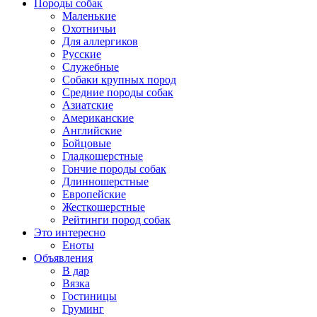
Породы собак
Маленькие
Охотничьи
Для аллергиков
Русские
Служебные
Собаки крупных пород
Средние породы собак
Азиатские
Американские
Английские
Бойцовые
Гладкошерстные
Гончие породы собак
Длинношерстные
Европейские
Жесткошерстные
Рейтинги пород собак
Это интересно
Еноты
Объявления
В дар
Вязка
Гостиницы
Груминг