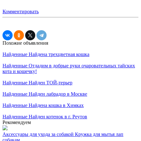
Комментировать
Похожие объявления
Найденные
Найдена трехцветная кошка
Найденные
Отдадим в добрые руки очаровательных тайских
кота и кошечку!
Найденные
Найден ТОЙ-терьер
Найденные
Найден лабрадор в Москве
Найденные
Найдена кошка в Химках
Найденные
Найден котенок в г. Реутов
Рекомендуем
Аксессуары для ухода за собакой
Кружка для мытья лап
собакам