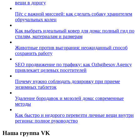
вещи в дорогу
Пёс с важной миссией: как сделать собаку хранителем
обручальных колец
Как выбрать идеальный ковер для дома: полный гид по
стилям, материалам и размерам
Животные против выгорания: неожиданный способ
сохранить работу
SEO продвижение по трафику: как Ozhgibesov Agency
привлекает целевых посетителей
Почему нужно соблюдать дозировку при приеме
энзимных таблеток
Удаление бородавок и мозолей дома: современные
методы
Как быстро и недорого перевезти личные вещи внутри
региона: полное руководство
Наша группа VK