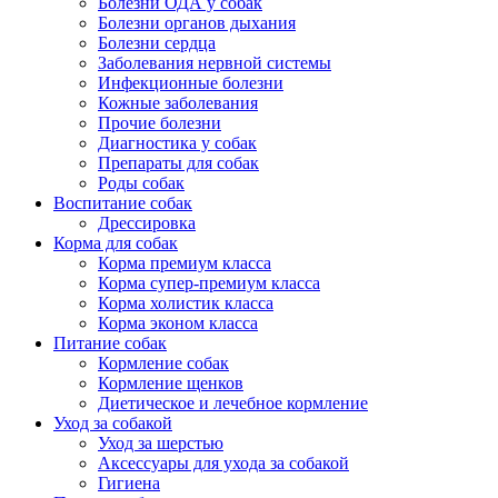
Болезни ОДА у собак
Болезни органов дыхания
Болезни сердца
Заболевания нервной системы
Инфекционные болезни
Кожные заболевания
Прочие болезни
Диагностика у собак
Препараты для собак
Роды собак
Воспитание собак
Дрессировка
Корма для собак
Корма премиум класса
Корма супер-премиум класса
Корма холистик класса
Корма эконом класса
Питание собак
Кормление собак
Кормление щенков
Диетическое и лечебное кормление
Уход за собакой
Уход за шерстью
Аксессуары для ухода за собакой
Гигиена