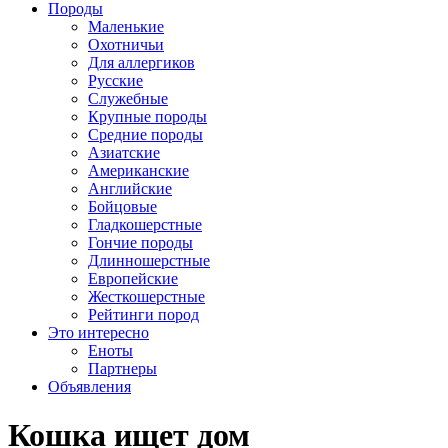
Породы
Маленькие
Охотничьи
Для аллергиков
Русские
Служебные
Крупные породы
Средние породы
Азиатские
Американские
Английские
Бойцовые
Гладкошерстные
Гончие породы
Длинношерстные
Европейские
Жесткошерстные
Рейтинги пород
Это интересно
Еноты
Партнеры
Объявления
Кошка ищет дом