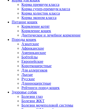
Корма для кошек
Корма премиум класса
Корма супер-премиум класса
Корма холистик класса
Корма эконом класса
Питание кошек
Кормление котят
Кормление кошек
Диетическое и лечебное кормление
Породы кошек
Азиатские
Африканские
Американские
Бобтейлы
Европейские
Короткошерстные
Для аллергиков
Лысые
Русские
Длинношерстные
Рейтинги пород кошек
Здоровье собак
Болезни глаз
Болезни ЖКТ
Болезни мочеполовой системы