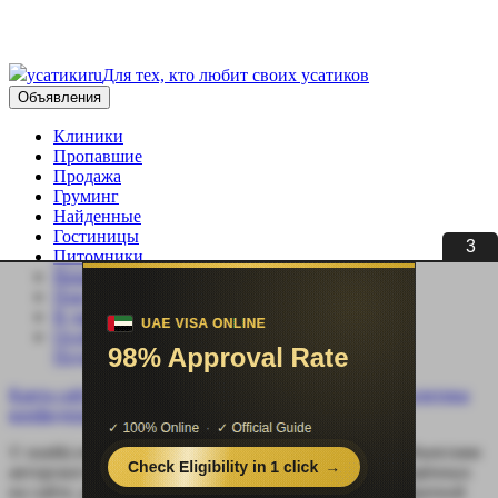
усатики
ru
Для тех, кто любит своих усатиков
Объявления
Клиники
Пропавшие
Продажа
Груминг
Найденные
Гостиницы
3
Питомники
Вязка
Покупка
В дар
Особенные
Подать объявление
Карта сайта
Контакты
Реклама
Автор
О нас
Политика
конфиденциальности
© usatiki.ru Все материалы данного сайта являются объектами
авторского права. Использование материалов, размещённых
на сайте, разрешается только при условии прямой обратной