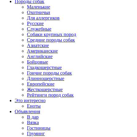
Породы собак
Маленькие
Охотничьи
Для аллергиков
Русские
Служебные
Собаки крупных пород
Средние породы собак
Азиатские
Американские
Английские
Бойцовые
Гладкошерстные
Гончие породы собак
Длинношерстные
Европейские
Жесткошерстные
Рейтинги пород собак
Это интересно
Еноты
Объявления
В дар
Вязка
Гостиницы
Груминг