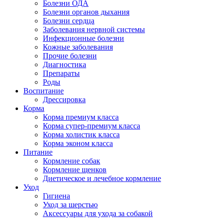
Болезни ОДА
Болезни органов дыхания
Болезни сердца
Заболевания нервной системы
Инфекционные болезни
Кожные заболевания
Прочие болезни
Диагностика
Препараты
Роды
Воспитание
Дрессировка
Корма
Корма премиум класса
Корма супер-премиум класса
Корма холистик класса
Корма эконом класса
Питание
Кормление собак
Кормление щенков
Диетическое и лечебное кормление
Уход
Гигиена
Уход за шерстью
Аксессуары для ухода за собакой