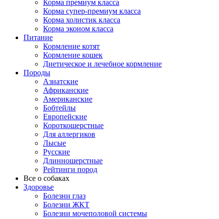
Корма премиум класса
Корма супер-премиум класса
Корма холистик класса
Корма эконом класса
Питание
Кормление котят
Кормление кошек
Диетическое и лечебное кормление
Породы
Азиатские
Африканские
Американские
Бобтейлы
Европейские
Короткошерстные
Для аллергиков
Лысые
Русские
Длинношерстные
Рейтинги пород
Все о собаках
Здоровье
Болезни глаз
Болезни ЖКТ
Болезни мочеполовой системы