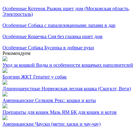
Особенные
Котенок Рыжик ищет дом (Московская область,
Электросталь)
Особенные
Собака с парализованными лапами в дар
Особенные
Кошечка Сия без глазика ищет дом
Особенные
Собака Бусинка в добрые руки
Рекомендуем
Уход за кошкой
Виды и особенности кошачьих наполнителей
Болезни ЖКТ
Гепатит у собак
Длинношерстные
Норвежская лесная кошка (Скогкэт, Веги)
Американские
Селкирк Рекс: кошки и коты
Препараты для кошек
Мазь ЯМ БК для кошек и котов
Американские
Чауски (метис хаски и чау-чау)