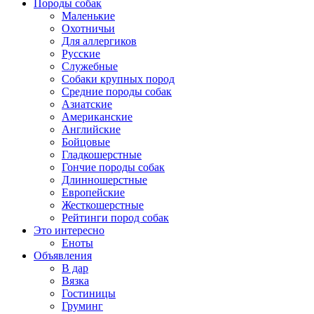
Породы собак
Маленькие
Охотничьи
Для аллергиков
Русские
Служебные
Собаки крупных пород
Средние породы собак
Азиатские
Американские
Английские
Бойцовые
Гладкошерстные
Гончие породы собак
Длинношерстные
Европейские
Жесткошерстные
Рейтинги пород собак
Это интересно
Еноты
Объявления
В дар
Вязка
Гостиницы
Груминг