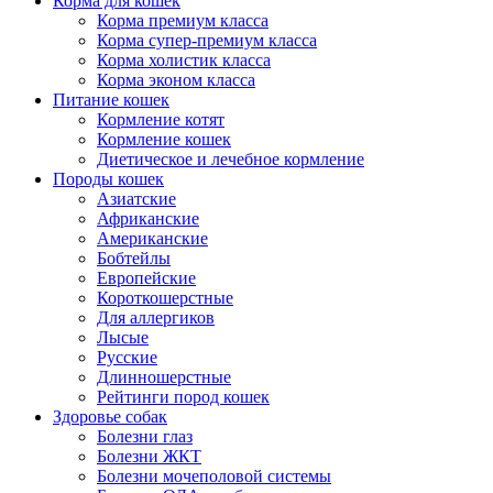
Корма для кошек
Корма премиум класса
Корма супер-премиум класса
Корма холистик класса
Корма эконом класса
Питание кошек
Кормление котят
Кормление кошек
Диетическое и лечебное кормление
Породы кошек
Азиатские
Африканские
Американские
Бобтейлы
Европейские
Короткошерстные
Для аллергиков
Лысые
Русские
Длинношерстные
Рейтинги пород кошек
Здоровье собак
Болезни глаз
Болезни ЖКТ
Болезни мочеполовой системы