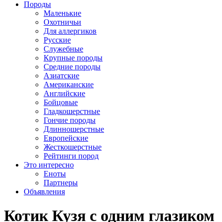
Породы
Маленькие
Охотничьи
Для аллергиков
Русские
Служебные
Крупные породы
Средние породы
Азиатские
Американские
Английские
Бойцовые
Гладкошерстные
Гончие породы
Длинношерстные
Европейские
Жесткошерстные
Рейтинги пород
Это интересно
Еноты
Партнеры
Объявления
Котик Кузя с одним глазиком