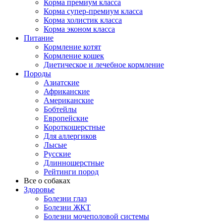
Корма премиум класса
Корма супер-премиум класса
Корма холистик класса
Корма эконом класса
Питание
Кормление котят
Кормление кошек
Диетическое и лечебное кормление
Породы
Азиатские
Африканские
Американские
Бобтейлы
Европейские
Короткошерстные
Для аллергиков
Лысые
Русские
Длинношерстные
Рейтинги пород
Все о собаках
Здоровье
Болезни глаз
Болезни ЖКТ
Болезни мочеполовой системы