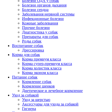
Болезни ОДА у собак
Болезни органов дыхания
Болезни сердца
Заболевания нервной системы
Инфекционные болезни
Кожные заболевания
Прочие болезни
Диагностика у собак
Препараты для собак
Роды собак
Воспитание собак
Дрессировка
Корма для собак
Корма премиум класса
Корма супер-премиум класса
Корма холистик класса
Корма эконом класса
Питание собак
Кормление собак
Кормление щенков
Диетическое и лечебное кормление
Уход за собакой
Уход за шерстью
Аксессуары для ухода за собакой
Гигиена