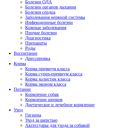
Болезни ОДА
Болезни органов дыхания
Болезни сердца
Заболевания нервной системы
Инфекционные болезни
Кожные заболевания
Прочие болезни
Диагностика
Препараты
Роды
Воспитание
Дрессировка
Корма
Корма премиум класса
Корма супер-премиум класса
Корма холистик класса
Корма эконом класса
Питание
Кормление собак
Кормление щенков
Диетическое и лечебное кормление
Уход
Гигиена
Уход за шерстью
Аксессуары для ухода за собакой