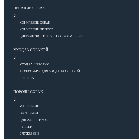
ПИТАНИЕ СОБАК
Болезни глаз
КОРМЛЕНИЕ СОБАК
Болезни ЖКТ
КОРМЛЕНИЕ ЩЕНКОВ
Болезни мочеполовой системы
ДИЕТИЧЕСКОЕ И ЛЕЧЕБНОЕ КОРМЛЕНИЕ
Болезни ОДА
УХОД ЗА СОБАКОЙ
Болезни органов дыхания
Болезни сердца
УХОД ЗА ШЕРСТЬЮ
Заболевания нервной системы
АКСЕССУАРЫ ДЛЯ УХОДА ЗА СОБАКОЙ
Инфекционные болезни
ГИГИЕНА
Кожные заболевания
Прочие болезни
ПОРОДЫ СОБАК
Диагностика
Препараты
МАЛЕНЬКИЕ
Роды
ОХОТНИЧЬИ
ДЛЯ АЛЛЕРГИКОВ
ВОСПИТАНИЕ
РУССКИЕ
СЛУЖЕБНЫЕ