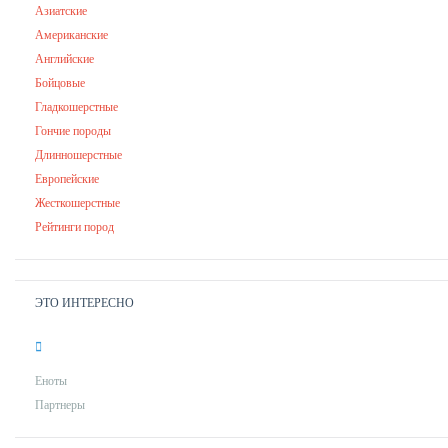
Азиатские
Американские
Английские
Бойцовые
Гладкошерстные
Гончие породы
Длинношерстные
Европейские
Жесткошерстные
Рейтинги пород
ЭТО ИНТЕРЕСНО
Еноты
Партнеры