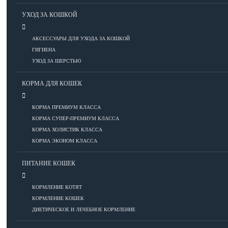
Болезни ОДА у кошек
УХОД ЗА КОШКОЙ
Болезни органов дыхания
Болезни сердца
ДОБАВИТЬ ОБЪЯВЛЕНИЕ
АКСЕССУАРЫ ДЛЯ УХОДА ЗА КОШКОЙ
Заболевания нервной системы
ГИГИЕНА
Инфекционные болезни
УХОД ЗА ШЕРСТЬЮ
Кожные заболевания
Прочие болезни
КОРМА ДЛЯ КОШЕК
Диагностика у кошек
Препараты для кошек
КОРМА ПРЕМИУМ КЛАССА
Роды кошек
КОРМА СУПЕР-ПРЕМИУМ КЛАССА
КОРМА ХОЛИСТИК КЛАССА
КОРМА ЭКОНОМ КЛАССА
ВОСПИТАНИЕ
ПИТАНИЕ КОШЕК
УХОД
КОРМЛЕНИЕ КОТЯТ
КОРМЛЕНИЕ КОШЕК
Аксессуары для ухода
ДИЕТИЧЕСКОЕ И ЛЕЧЕБНОЕ КОРМЛЕНИЕ
Гигиена