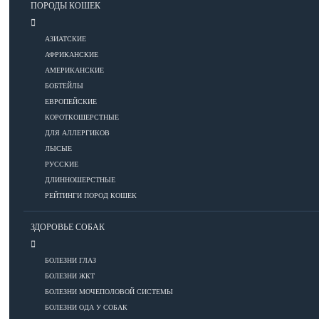
ПОРОДЫ КОШЕК
Уход за шерстью
АЗИАТСКИЕ
КОРМА
АФРИКАНСКИЕ
АМЕРИКАНСКИЕ
БОБТЕЙЛЫ
Корма премиум класса
ЕВРОПЕЙСКИЕ
КОРОТКОШЕРСТНЫЕ
Корма супер-премиум класса
ДЛЯ АЛЛЕРГИКОВ
Корма холистик класса
ЛЫСЫЕ
Корма эконом класса
РУССКИЕ
ДЛИННОШЕРСТНЫЕ
ПИТАНИЕ
РЕЙТИНГИ ПОРОД КОШЕК
ЗДОРОВЬЕ СОБАК
Кормление котят
БОЛЕЗНИ ГЛАЗ
Кормление кошек
БОЛЕЗНИ ЖКТ
Диетическое и лечебное кормление
БОЛЕЗНИ МОЧЕПОЛОВОЙ СИСТЕМЫ
БОЛЕЗНИ ОДА У СОБАК