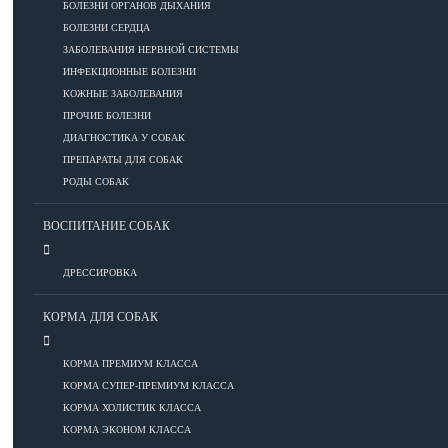
ПОРОДЫ
БОЛЕЗНИ ОРГАНОВ ДЫХАНИЯ
БОЛЕЗНИ СЕРДЦА
ЗАБОЛЕВАНИЯ НЕРВНОЙ СИСТЕМЫ
ИНФЕКЦИОННЫЕ БОЛЕЗНИ
Азиатские
КОЖНЫЕ ЗАБОЛЕВАНИЯ
Африканские
ПРОЧИЕ БОЛЕЗНИ
Американские
ДИАГНОСТИКА У СОБАК
Бобтейлы
ПРЕПАРАТЫ ДЛЯ СОБАК
Европейские
РОДЫ СОБАК
Короткошерстные
Для аллергиков
ВОСПИТАНИЕ СОБАК
Лысые
Русские
ДРЕССИРОВКА
Длинношерстные
КОРМА ДЛЯ СОБАК
Рейтинги пород
КОРМА ПРЕМИУМ КЛАССА
КОРМА СУПЕР-ПРЕМИУМ КЛАССА
ВСЕ О СОБАКАХ
КОРМА ХОЛИСТИК КЛАССА
КОРМА ЭКОНОМ КЛАССА
ЗДОРОВЬЕ