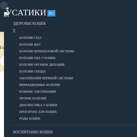
Skip
to
УСАТИКИ
content
RU
Для тех, кто любит своих усатиков
ОБЪЯВЛЕНИЯ
РАЗМЕСТИТЬ ОБЪЯВЛЕНИЕ
ЗДОРОВЬЕ КОШЕК
БОЛЕЗНИ ГЛАЗ
БОЛЕЗНИ ЖКТ
Главная страница
Породы собак
БОЛЕЗНИ МОЧЕПОЛОВОЙ СИСТЕМЫ
БОЛЕЗНИ ОДА У КОШЕК
БОЛЕЗНИ ОРГАНОВ ДЫХАНИЯ
БОЛЕЗНИ СЕРДЦА
ЗАБОЛЕВАНИЯ НЕРВНОЙ СИСТЕМЫ
ВСЕ О КОШКАХ
ИНФЕКЦИОННЫЕ БОЛЕЗНИ
КОЖНЫЕ ЗАБОЛЕВАНИЯ
ЗДОРОВЬЕ
ПРОЧИЕ БОЛЕЗНИ
ДИАГНОСТИКА У КОШЕК
ПРЕПАРАТЫ ДЛЯ КОШЕК
РОДЫ КОШЕК
Болезни глаз
Болезни ЖКТ
ВОСПИТАНИЕ КОШЕК
Болезни мочеполовой системы