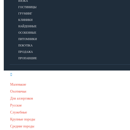
ВЯЗКА
ГОСТИНИЦЫ
УХОД
ГРУМИНГ
КЛИНИКИ
НАЙДЕННЫЕ
Гигиена
ОСОБЕННЫЕ
Уход за шерстью
ПИТОМНИКИ
Аксессуары для ухода за собакой
ПОКУПКА
ПРОДАЖА
ПРОПАВШИЕ
ПОРОДЫ
Маленькие
Охотничьи
Для аллергиков
Русские
Служебные
Крупные породы
Средние породы