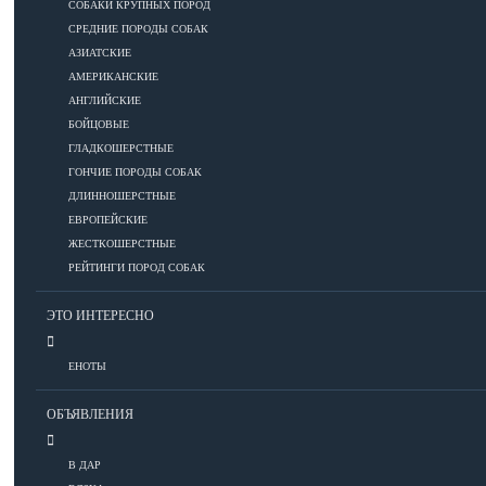
СОБАКИ КРУПНЫХ ПОРОД
СРЕДНИЕ ПОРОДЫ СОБАК
Дрессировка
АЗИАТСКИЕ
АМЕРИКАНСКИЕ
КОРМА
АНГЛИЙСКИЕ
БОЙЦОВЫЕ
ГЛАДКОШЕРСТНЫЕ
ГОНЧИЕ ПОРОДЫ СОБАК
Корма премиум класса
ДЛИННОШЕРСТНЫЕ
Корма супер-премиум класса
ЕВРОПЕЙСКИЕ
Корма холистик класса
ЖЕСТКОШЕРСТНЫЕ
Корма эконом класса
РЕЙТИНГИ ПОРОД СОБАК
ЭТО ИНТЕРЕСНО
ПИТАНИЕ
ЕНОТЫ
Кормление собак
ОБЪЯВЛЕНИЯ
Кормление щенков
Диетическое и лечебное кормление
В ДАР