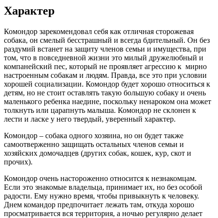
Характер
Комондор зарекомендовал себя как отличная сторожевая
собака, он смелый бесстрашный и всегда бдительный. Он без
раздумий встанет на защиту членов семьи и имущества, при
том, что в повседневной жизни это милый дружелюбный и
компанейский пес, который не проявляет агрессию к мирно
настроенным собакам и людям. Правда, все это при условии
хорошей социализации. Комондор будет хорошо относиться к
детям, но не стоит оставлять такую большую собаку и очень
маленького ребенка наедине, поскольку ненароком она может
толкнуть или царапнуть малыша. Комондор не склонен к
лести и ласке у него твердый, уверенный характер.
Комондор – собака одного хозяина, но он будет также
самоотверженно защищать остальных членов семьи и
хозяйских домочадцев (других собак, кошек, кур, скот и
прочих).
Комондор очень настороженно относится к незнакомцам.
Если это знакомые владельца, принимает их, но без особой
радости. Ему нужно время, чтобы привыкнуть к человеку.
Днем командор предпочитает лежать там, откуда хорошо
просматривается вся территория, а ночью регулярно делает