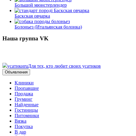
Большой мюнстерлендер
Баскская овчарка
Болоньез (Итальянская болонка)
Наша группа VK
усатики
ru
Для тех, кто любит своих усатиков
Объявления
Клиники
Пропавшие
Продажа
Груминг
Найденные
Гостиницы
Питомники
Вязка
Покупка
В дар