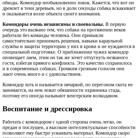
обходы. Комондор необыкновенно ловок. Кажется, что вот он
дремлет в тени деревьев, но в доли секунды собака вскакивает
и оказывается возле объекта своего внимания.
Комондоры очень независимы и своевольны.
В первую
очередь это вызвано тем, что собаки на протяжении веков
работали без команды человека. Они привыкли
самостоятельно принимать решения, навыки караульной
службы и защиты территории у них в крови и не нуждаются в
специальной подготовке. О приближении чужих комондор
оповещает лаем, этим он так же хочет отпугнуть незваного
гостя, избегая прямого конфликта. Это качество сохранилось
и в современных собаках. Громким грозным голосом они
лают очень много и с удовольствием.
Комондор хоть и называется овчаркой, но перегоном скота не
занимается, на нем лежат обязанности охранника стада,
поэтому его иногда называют венгерским волкодавом.
Воспитание и дрессировка
Работать с комондором с одной стороны очень легко, он
предан и послушен, а высокие интеллектуальные способности
позволяют ему быстро усваивать материал. Комондор скоро