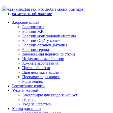
Skip
to
усатики
ru
Для тех, кто любит своих усатиков
content
разместить объявление
Здоровье кошек
Болезни глаз
Болезни ЖКТ
Болезни мочеполовой системы
Болезни ОДА у кошек
Болезни органов дыхания
Болезни сердца
Заболевания нервной системы
Инфекционные болезни
Кожные заболевания
Прочие болезни
Диагностика у кошек
Препараты для кошек
Роды кошек
Воспитание кошек
Уход за кошкой
Аксессуары для ухода за кошкой
Гигиена
Уход за шерстью
Корма для кошек