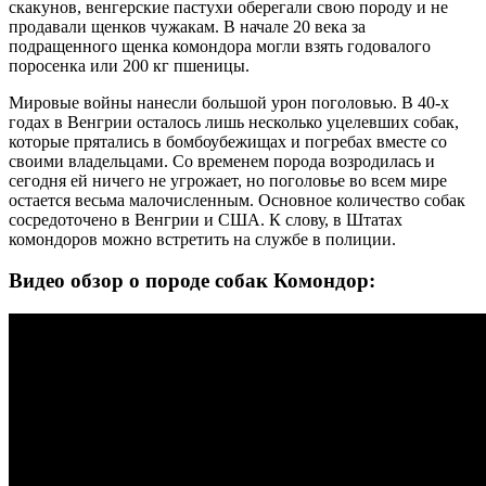
скакунов, венгерские пастухи оберегали свою породу и не
продавали щенков чужакам. В начале 20 века за
подращенного щенка комондора могли взять годовалого
поросенка или 200 кг пшеницы.
Мировые войны нанесли большой урон поголовью. В 40-х
годах в Венгрии осталось лишь несколько уцелевших собак,
которые прятались в бомбоубежищах и погребах вместе со
своими владельцами. Со временем порода возродилась и
сегодня ей ничего не угрожает, но поголовье во всем мире
остается весьма малочисленным. Основное количество собак
сосредоточено в Венгрии и США. К слову, в Штатах
комондоров можно встретить на службе в полиции.
Видео обзор о породе собак Комондор: