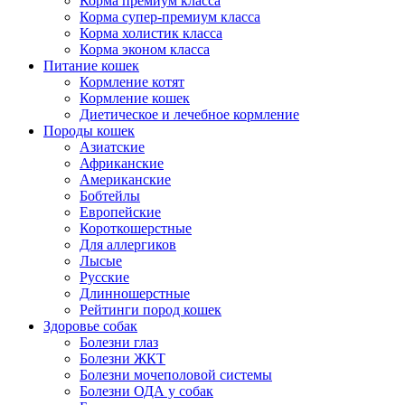
Корма премиум класса
Корма супер-премиум класса
Корма холистик класса
Корма эконом класса
Питание кошек
Кормление котят
Кормление кошек
Диетическое и лечебное кормление
Породы кошек
Азиатские
Африканские
Американские
Бобтейлы
Европейские
Короткошерстные
Для аллергиков
Лысые
Русские
Длинношерстные
Рейтинги пород кошек
Здоровье собак
Болезни глаз
Болезни ЖКТ
Болезни мочеполовой системы
Болезни ОДА у собак