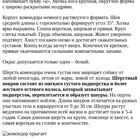
напоминает букву «u». Мочка носа крупная, округлой формы
с широко раскрытыми ноздрями.
Корпус комондора немного растянутого формата. Шея
средней длины с горизонталью формирует угол 35°. Холка
ярко выражена. Спина короткая, широкая и прямая. Круп
слегка покатый. Грудь объемная, широкая. Живот умеренно
подтянут. Хвост посажен низко и достигает скакательных
суставов. Конец всегда загнут вверх. Конечности крепкие,
прямые оканчиваются сильными компактными лапами.
Окрас допускается только один – белый.
Шерсть комондора очень густая она защищает собаку от
любой непогоды, летом от жары, зимой от холода.
Шерстный
покров состоит из мягкого густого подшерстка и более
жесткого остевого волоса, который захватывает
подшерсток, переплетается и образует шнуры.
На ощупь
они напоминают войлок. Длина шнуров отличается на разных
участках тела и варьируется от 9 до 30 см. Шнуры растут
медленно на протяжении всей жизни и достигает пола к 5-4
годам. Самая длинная шерсть на крупе, пояснице и хвосте, а
самая короткая на голове и конечностях.