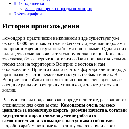
8
Выбор щенка
8.1
Цена щенка породы комондор
9
Фотографии
История происхождения
Комондор в практически неизменном виде существует уже
около 10 000 лет и как это часто бывает с древними породами
их происхождение окутано тайнами и легендами. Одна из них
гласит, что комондор является сыном волка и овцы. Конечно
это сказка, более вероятно, что эти собаки пришли с кочевыми
племенами на территорию Венгрии с востока и там
обосновались. Принято полагать, что в формировании породы
принимали участие некоторые пастушьи собаки и волк. В
Венгрии эти собаки повсеместно использовались для выпаса
овец и охраны отар от диких хищников, а также для охраны
жилищ.
Веками венгры поддерживали породу в чистоте, разводили их
специально для охраны стад.
Комондоры очень высоко
ценились за необычную шерсть, рабочие качества, богатый
внутренний мир, а также за умение работать
самостоятельно и в команде с пастушьими собаками.
Подобно арабам, которые как зеницу ока охраняли своих