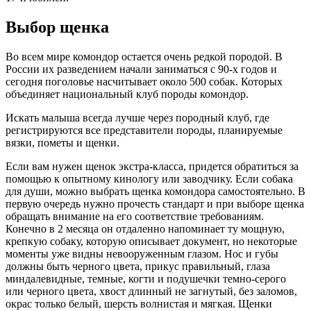
Выбор щенка
Во всем мире комондор остается очень редкой породой. В
России их разведением начали заниматься с 90-х годов и
сегодня поголовье насчитывает около 500 собак. Которых
объединяет национальный клуб породы комондор.
Искать малыша всегда лучше через породный клуб, где
регистрируются все представители породы, планируемые
вязки, пометы и щенки.
Если вам нужен щенок экстра-класса, придется обратиться за
помощью к опытному кинологу или заводчику. Если собака
для души, можно выбрать щенка комондора самостоятельно. В
первую очередь нужно прочесть стандарт и при выборе щенка
обращать внимание на его соответствие требованиям.
Конечно в 2 месяца он отдаленно напоминает ту мощную,
крепкую собаку, которую описывает документ, но некоторые
моменты уже видны невооруженным глазом. Нос и губы
должны быть черного цвета, прикус правильный, глаза
миндалевидные, темные, когти и подушечки темно-серого
или черного цвета, хвост длинный не загнутый, без заломов,
окрас только белый, шерсть волнистая и мягкая. Щенки