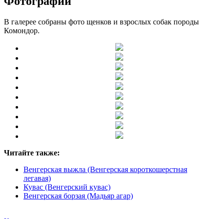
Фотографии
В галерее собраны фото щенков и взрослых собак породы
Комондор.
Читайте также:
Венгерская выжла (Венгерская короткошерстная
легавая)
Кувас (Венгерский кувас)
Венгерская борзая (Мадьяр агар)