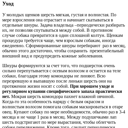
Уход
У молодых щенков шерсть мягкая, густая и волнистая. По
мере взросления она отрастает и начинает скатываться в
отдельные шнуры. Задача владельца –периодически разбирать
их, не позволяя спутываться между собой. В противном
случае собака превратится в один сплошной колтун. Щенкам
процедура требуется чаще, чем взрослым собакам, иногда
ежедневно. Сформированные шнуры перебирают раз в месяц,
обычно этого достаточно, чтобы сохранить презентабельный
внешний вид и предупредить кожные заболевания.
Шнуры формируются за счет того, что подшерсток очень
сильно перепутывается с осевым волосом и остается на теле
собаки, благодаря этому комондоры не линяют. Всю
перезревшую и выпавшую после линьки шерсть они на
протяжении жизни носят с собой.
При хорошем уходе и
регулярном купании специфического запаха практически
нет.
Мокрая шерсть комондора пахнет влажной овчиной.
Когда-то эта особенность наряду с белым окрасом и
волнистым волосом помогала собакам маскироваться в отаре
овец. Купают собаку по мере необходимости, обычно раз в 3-4
месяца и не чаще 1 раза в месяц. Между подушечками лап
шесть подстригают по мере вырастания, чтобы облегчить
собаке передвижение. Кроме того, следует периодически