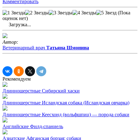
Комментировать
(Пока
оценок нет)
Загрузка...
Автор:
Ветеринарный врач
Татьяна Шмонина
Рекомендуем
Длинношерстные
Сибирский хаски
Длинношерстные
Исландская собака (Исландская овчарка)
Длинношерстные
Кеесхонд (вольфшпиц) — порода собаки
Английские
Филд-спаниель
Азиатские
Афганская борзая: собаки