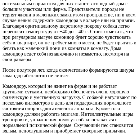
оптимальным вариантом для них станет загородный дом с
большим участком или ферма. Представители породы не
терпят жизни в маленьких замкнутом пространстве, ни в коем
случае нельзя содержать комондора в вольере или на привязи.
Благодаря оригинальному шерстному покрову собака легко
переносит температуру от +40 до – 40°с. Стоит отметить, что
при регулярном выгуле комондор будет хорошо чувствовать
себя в квартире, он не требует много места, не будет прыгать и
бегать как маленький пони из комнаты в комнату. Дома
комондор ведет себя ненавязчиво и незаметно, несмотря на
свои размеры.
После полутора лет, когда окончательно формируются шнуры
командор абсолютно не линяет.
Комондору, который не живет на ферме и не работает
круглыми сутками, необходимо обеспечить очень хорошую
физическую и умственную нагрузку. С собакой нагуливают по
несколько километров в день для поддержания нормального
состояния опорно-двигательного аппарата. Кроме того
комондор должен работать мозгами. Интеллектуальные игры,
тренировки, упражнения помогут собаке оставаться в
нормальной психической форме. Скучающий пес становится
вялым, непослушным и приобретает скверные привычки.