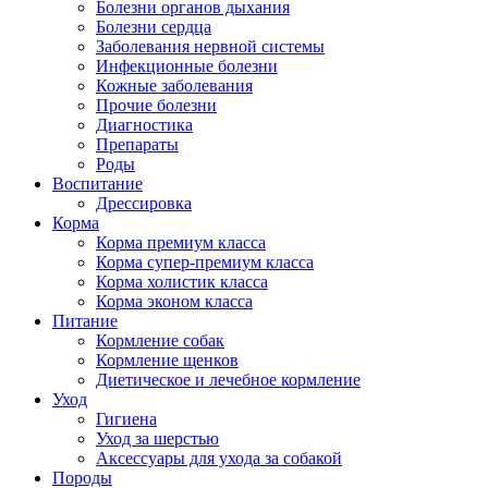
Болезни органов дыхания
Болезни сердца
Заболевания нервной системы
Инфекционные болезни
Кожные заболевания
Прочие болезни
Диагностика
Препараты
Роды
Воспитание
Дрессировка
Корма
Корма премиум класса
Корма супер-премиум класса
Корма холистик класса
Корма эконом класса
Питание
Кормление собак
Кормление щенков
Диетическое и лечебное кормление
Уход
Гигиена
Уход за шерстью
Аксессуары для ухода за собакой
Породы