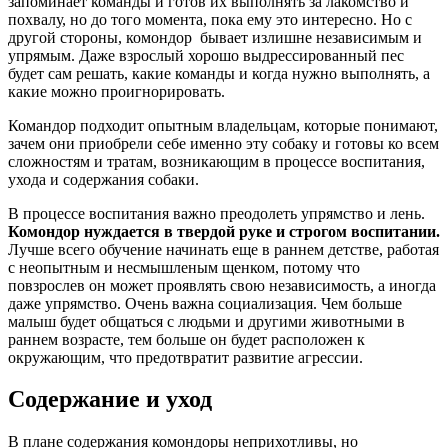
запоминает команды и готов их выполнять за лакомство и
похвалу, но до того момента, пока ему это интересно. Но с
другой стороны, комондор бывает излишне независимым и
упрямым. Даже взрослый хорошо выдрессированный пес
будет сам решать, какие команды и когда нужно выполнять, а
какие можно проигнорировать.
Командор подходит опытным владельцам, которые понимают,
зачем они приобрели себе именно эту собаку и готовы ко всем
сложностям и тратам, возникающим в процессе воспитания,
ухода и содержания собаки.
В процессе воспитания важно преодолеть упрямство и лень.
Комондор нуждается в твердой руке и строгом воспитании.
Лучше всего обучение начинать еще в раннем детстве, работая
с неопытным и несмышленым щенком, потому что
повзрослев он может проявлять свою независимость, а иногда
даже упрямство. Очень важна социализация. Чем больше
малыш будет общаться с людьми и другими животными в
раннем возрасте, тем больше он будет расположен к
окружающим, что предотвратит развитие агрессии.
Содержание и уход
В плане содержания комондоры неприхотливы, но