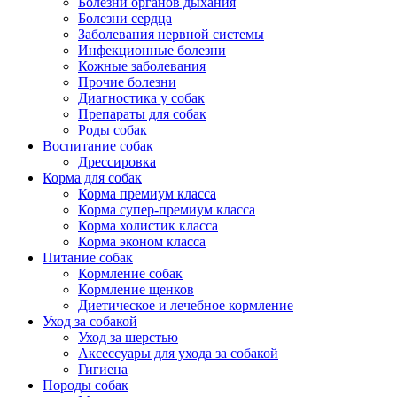
Болезни органов дыхания
Болезни сердца
Заболевания нервной системы
Инфекционные болезни
Кожные заболевания
Прочие болезни
Диагностика у собак
Препараты для собак
Роды собак
Воспитание собак
Дрессировка
Корма для собак
Корма премиум класса
Корма супер-премиум класса
Корма холистик класса
Корма эконом класса
Питание собак
Кормление собак
Кормление щенков
Диетическое и лечебное кормление
Уход за собакой
Уход за шерстью
Аксессуары для ухода за собакой
Гигиена
Породы собак