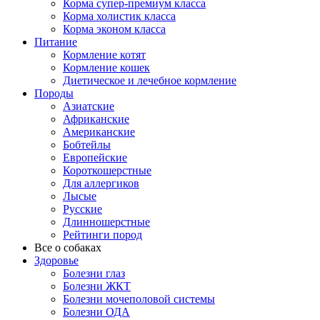
Корма супер-премиум класса
Корма холистик класса
Корма эконом класса
Питание
Кормление котят
Кормление кошек
Диетическое и лечебное кормление
Породы
Азиатские
Африканские
Американские
Бобтейлы
Европейские
Короткошерстные
Для аллергиков
Лысые
Русские
Длинношерстные
Рейтинги пород
Все о собаках
Здоровье
Болезни глаз
Болезни ЖКТ
Болезни мочеполовой системы
Болезни ОДА