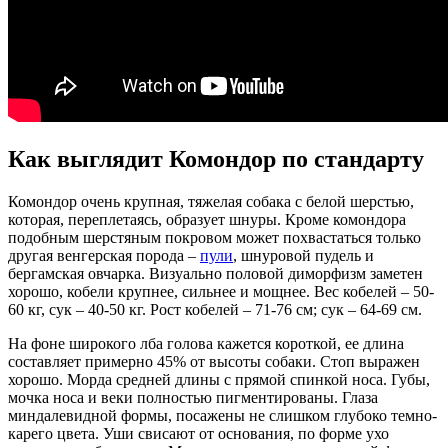
Как выглядит Комондор по стандарту
Комондор очень крупная, тяжелая собака с белой шерстью,
которая, переплетаясь, образует шнуры. Кроме комондора
подобным шерстяным покровом может похвастаться только
другая венгерская порода –
пули
, шнуровой пудель и
бергамская овчарка. Визуально половой диморфизм заметен
хорошо, кобели крупнее, сильнее и мощнее. Вес кобелей – 50-
60 кг, сук – 40-50 кг. Рост кобелей – 71-76 см; сук – 64-69 см.
На фоне широкого лба голова кажется короткой, ее длина
составляет примерно 45% от высоты собаки. Стоп выражен
хорошо. Морда средней длины с прямой спинкой носа. Губы,
мочка носа и веки полностью пигментированы. Глаза
миндалевидной формы, посажены не слишком глубоко темно-
карего цвета. Уши свисают от основания, по форме ухо