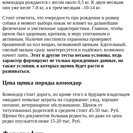
комондора рождаются с весом около 0,5 кг. К двум месяцам
они уже весят 7-8 кг, а к трем месяцам –10-14 кг.
Стоит отметить, что очередность при рождении и размер
собаки в момент выбора никак не влияет на дальнейшие
физические и умственные характеристики. Главное, чтобы
щенок был здоровым, крепким, в меру упитанным и
активным. Наличие инстинкта охранника проверяют
брошенной на пол вещью, незнакомой щенкам. Бдительный,
смелый малыш сразу заинтересуется и подбежит, возможно
начнет лаять.
Этот и другие тесты весьма условны, ведь
характер формируют не только врожденные данные, но
также условия, в которых щенок будет расти и
развиваться.
Цена щенка породы комондор
Комондор стоит дорого, но кроме этого в будущем владельцев
ожидают немалые затраты на содержание: уход, хорошее
питание, ветеринарное обслуживание. Щенок от
титулованных родителей в среднем стоит 45-50 тыс. Руб.
Щенки без документов большая редкость, но даже их цена
редко опускается ниже 15-20 тыс. Руб.