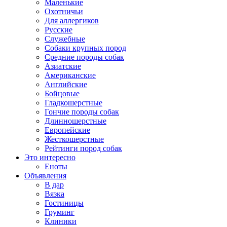
Маленькие
Охотничьи
Для аллергиков
Русские
Служебные
Собаки крупных пород
Средние породы собак
Азиатские
Американские
Английские
Бойцовые
Гладкошерстные
Гончие породы собак
Длинношерстные
Европейские
Жесткошерстные
Рейтинги пород собак
Это интересно
Еноты
Объявления
В дар
Вязка
Гостиницы
Груминг
Клиники