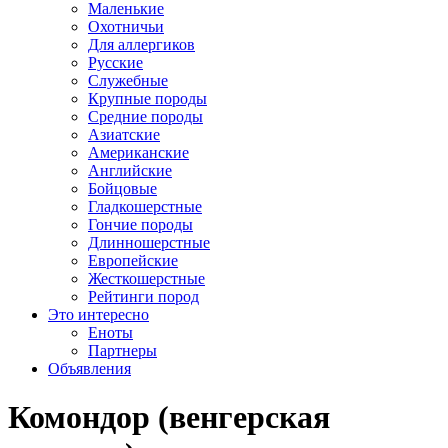
Маленькие
Охотничьи
Для аллергиков
Русские
Служебные
Крупные породы
Средние породы
Азиатские
Американские
Английские
Бойцовые
Гладкошерстные
Гончие породы
Длинношерстные
Европейские
Жесткошерстные
Рейтинги пород
Это интересно
Еноты
Партнеры
Объявления
Комондор (венгерская