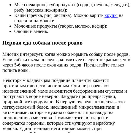
Мясо нежирное, субпродукты (сердца, печень, желудки),
рыбу (морская нежирная);
Каши (гречка, рис, овсянка). Можно варить
крупы
на
воде или на молоке.
Молочные продукты (творог, молоко, кефир);
Овощи и зелень.
Первая еда собаки после родов
Многих интересует, когда можно кормить собаку после родов.
Если собака съела последы, кормить ее следует не раньше, чем
через 5-6 часов после окончания родов. Предлагайте только
попить воды.
Некоторым владельцам поедание плаценты кажется
противным или негигиеничным. Они не разрешают
новоиспеченной маме лакомиться бесформенным сгустком и
поступают в корне неверно. Забудьте про предрассудки,
природой все продумано. В первую очередь, плацента – это
легкоусвояемый белок, насыщенный микроэлементами и
витаминами, которые нужны собаке для производства
полноценного молозива. Помимо этого, в плаценте
содержатся гормоны, которые стимулируют выработку
молока. Единственный негативный момент, при