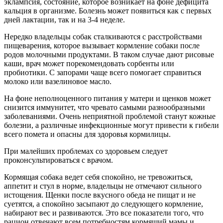
эклампсия, состояние, которое возникает на фоне дефицита
кальция в организме. Болезнь может появиться как с первых
дней лактации, так и на 3-4 неделе.
Нередко владельцы собак сталкиваются с расстройствами
пищеварения, которое вызывает кормление собаки после
родов молочными продуктами. В таком случае дают рисовые
каши, врач может порекомендовать сорбенты или
пробиотики. С запорами чаще всего помогает справиться
молоко или вазелиновое масло.
На фоне неполноценного питания у матери и щенков может
снизится иммунитет, что чревато самыми разнообразными
заболеваниями. Очень неприятной проблемой станут кожные
болезни, а различные инфекционные могут привести к гибели
всего помета и опасны для здоровья кормилицы.
При малейших проблемах со здоровьем следует
проконсультироваться с врачом.
Кормящая собака ведет себя спокойно, не тревожиться,
аппетит и стул в норме, владельцы не отмечают сильного
истощения. Щенки после вкусного обеда не пищат и не
суетятся, а спокойно засыпают до следующего кормление,
набирают вес и развиваются. Это все показатели того, что
рацион отвечают всем потребностям кормящий мамы и