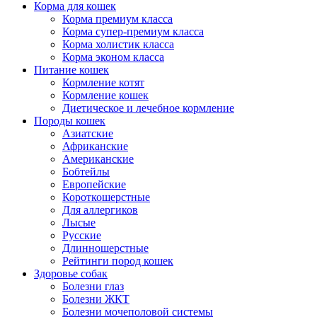
Корма для кошек
Корма премиум класса
Корма супер-премиум класса
Корма холистик класса
Корма эконом класса
Питание кошек
Кормление котят
Кормление кошек
Диетическое и лечебное кормление
Породы кошек
Азиатские
Африканские
Американские
Бобтейлы
Европейские
Короткошерстные
Для аллергиков
Лысые
Русские
Длинношерстные
Рейтинги пород кошек
Здоровье собак
Болезни глаз
Болезни ЖКТ
Болезни мочеполовой системы