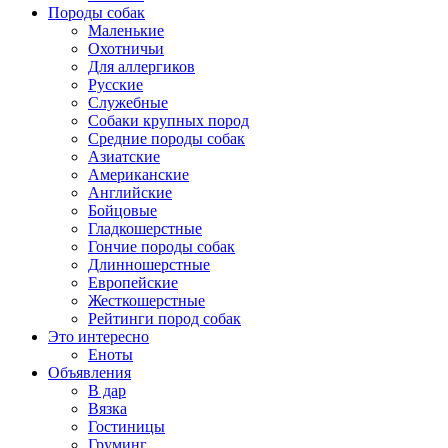
Породы собак
Маленькие
Охотничьи
Для аллергиков
Русские
Служебные
Собаки крупных пород
Средние породы собак
Азиатские
Американские
Английские
Бойцовые
Гладкошерстные
Гончие породы собак
Длинношерстные
Европейские
Жесткошерстные
Рейтинги пород собак
Это интересно
Еноты
Объявления
В дар
Вязка
Гостиницы
Груминг