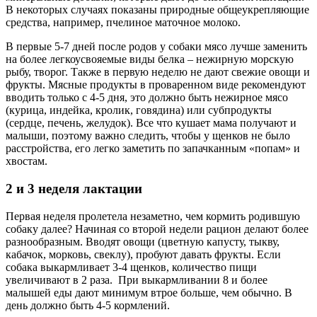
В некоторых случаях показаны природные общеукрепляющие
средства, например, пчелиное маточное молоко.
В первые 5-7 дней после родов у собаки мясо лучше заменить
на более легкоусвояемые виды белка – нежирную морскую
рыбу, творог. Также в первую неделю не дают свежие овощи и
фрукты. Мясные продукты в проваренном виде рекомендуют
вводить только с 4-5 дня, это должно быть нежирное мясо
(курица, индейка, кролик, говядина) или субпродукты
(сердце, печень, желудок). Все что кушает мама получают и
малыши, поэтому важно следить, чтобы у щенков не было
расстройства, его легко заметить по запачканным «попам» и
хвостам.
2 и 3 неделя лактации
Первая неделя пролетела незаметно, чем кормить родившую
собаку далее? Начиная со второй недели рацион делают более
разнообразным. Вводят овощи (цветную капусту, тыкву,
кабачок, морковь, свеклу), пробуют давать фрукты. Если
собака выкармливает 3-4 щенков, количество пищи
увеличивают в 2 раза. При выкармливании 8 и более
малышей еды дают минимум втрое больше, чем обычно. В
день должно быть 4-5 кормлений.