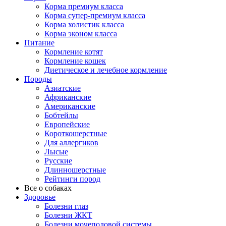
Корма премиум класса
Корма супер-премиум класса
Корма холистик класса
Корма эконом класса
Питание
Кормление котят
Кормление кошек
Диетическое и лечебное кормление
Породы
Азиатские
Африканские
Американские
Бобтейлы
Европейские
Короткошерстные
Для аллергиков
Лысые
Русские
Длинношерстные
Рейтинги пород
Все о собаках
Здоровье
Болезни глаз
Болезни ЖКТ
Болезни мочеполовой системы