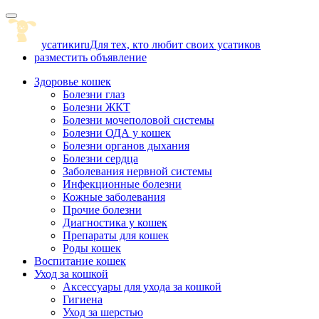
Skip
to
content
усатики
ru
Для тех, кто любит своих усатиков
разместить объявление
Здоровье кошек
Болезни глаз
Болезни ЖКТ
Болезни мочеполовой системы
Болезни ОДА у кошек
Болезни органов дыхания
Болезни сердца
Заболевания нервной системы
Инфекционные болезни
Кожные заболевания
Прочие болезни
Диагностика у кошек
Препараты для кошек
Роды кошек
Воспитание кошек
Уход за кошкой
Аксессуары для ухода за кошкой
Гигиена
Уход за шерстью