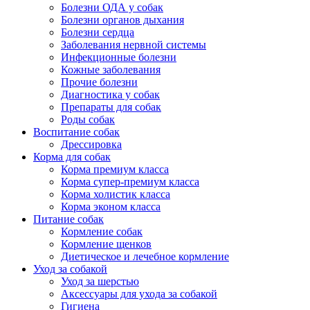
Болезни ОДА у собак
Болезни органов дыхания
Болезни сердца
Заболевания нервной системы
Инфекционные болезни
Кожные заболевания
Прочие болезни
Диагностика у собак
Препараты для собак
Роды собак
Воспитание собак
Дрессировка
Корма для собак
Корма премиум класса
Корма супер-премиум класса
Корма холистик класса
Корма эконом класса
Питание собак
Кормление собак
Кормление щенков
Диетическое и лечебное кормление
Уход за собакой
Уход за шерстью
Аксессуары для ухода за собакой
Гигиена