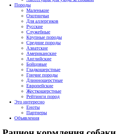
Породы
Маленькие
Охотничьи
Для аллергиков
Русские
Служебные
Крупные породы
Средние породы
Азиатские
Американские
Английские
Бойцовые
Гладкошерстные
Гончие породы
Длинношерстные
Европейские
Жесткошерстные
Рейтинги пород
Это интересно
Еноты
Партнеры
Объявления
Рацион кормления собаки