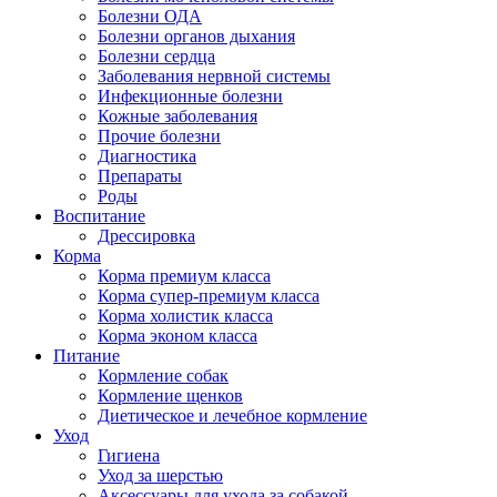
Болезни ОДА
Болезни органов дыхания
Болезни сердца
Заболевания нервной системы
Инфекционные болезни
Кожные заболевания
Прочие болезни
Диагностика
Препараты
Роды
Воспитание
Дрессировка
Корма
Корма премиум класса
Корма супер-премиум класса
Корма холистик класса
Корма эконом класса
Питание
Кормление собак
Кормление щенков
Диетическое и лечебное кормление
Уход
Гигиена
Уход за шерстью
Аксессуары для ухода за собакой