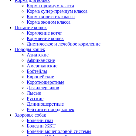
Корма для кошек
Корма премиум класса
Корма супер-премиум класса
Корма холистик класса
Корма эконом класса
Питание кошек
Кормление котят
Кормление кошек
Диетическое и лечебное кормление
Породы кошек
Азиатские
Африканские
Американские
Бобтейлы
Европейские
Короткошерстные
Для аллергиков
Лысые
Русские
Длинношерстные
Рейтинги пород кошек
Здоровье собак
Болезни глаз
Болезни ЖКТ
Болезни мочеполовой системы