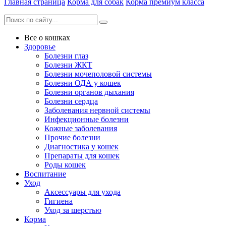
Главная страница
Корма для собак
Корма премиум класса
Все о кошках
Здоровье
Болезни глаз
Болезни ЖКТ
Болезни мочеполовой системы
Болезни ОДА у кошек
Болезни органов дыхания
Болезни сердца
Заболевания нервной системы
Инфекционные болезни
Кожные заболевания
Прочие болезни
Диагностика у кошек
Препараты для кошек
Роды кошек
Воспитание
Уход
Аксессуары для ухода
Гигиена
Уход за шерстью
Корма