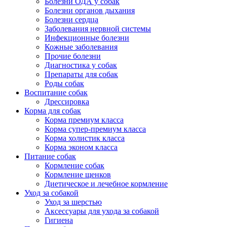
Болезни ОДА у собак
Болезни органов дыхания
Болезни сердца
Заболевания нервной системы
Инфекционные болезни
Кожные заболевания
Прочие болезни
Диагностика у собак
Препараты для собак
Роды собак
Воспитание собак
Дрессировка
Корма для собак
Корма премиум класса
Корма супер-премиум класса
Корма холистик класса
Корма эконом класса
Питание собак
Кормление собак
Кормление щенков
Диетическое и лечебное кормление
Уход за собакой
Уход за шерстью
Аксессуары для ухода за собакой
Гигиена