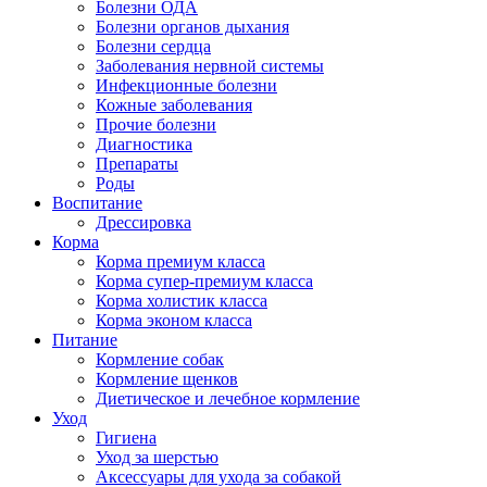
Болезни ОДА
Болезни органов дыхания
Болезни сердца
Заболевания нервной системы
Инфекционные болезни
Кожные заболевания
Прочие болезни
Диагностика
Препараты
Роды
Воспитание
Дрессировка
Корма
Корма премиум класса
Корма супер-премиум класса
Корма холистик класса
Корма эконом класса
Питание
Кормление собак
Кормление щенков
Диетическое и лечебное кормление
Уход
Гигиена
Уход за шерстью
Аксессуары для ухода за собакой