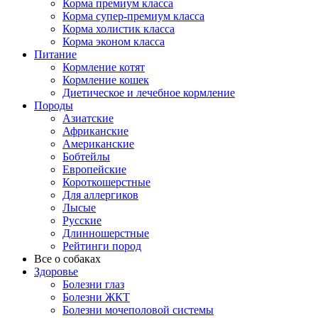
Корма премиум класса
Корма супер-премиум класса
Корма холистик класса
Корма эконом класса
Питание
Кормление котят
Кормление кошек
Диетическое и лечебное кормление
Породы
Азиатские
Африканские
Американские
Бобтейлы
Европейские
Короткошерстные
Для аллергиков
Лысые
Русские
Длинношерстные
Рейтинги пород
Все о собаках
Здоровье
Болезни глаз
Болезни ЖКТ
Болезни мочеполовой системы