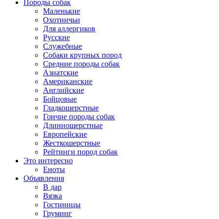
Породы собак
Маленькие
Охотничьи
Для аллергиков
Русские
Служебные
Собаки крупных пород
Средние породы собак
Азиатские
Американские
Английские
Бойцовые
Гладкошерстные
Гончие породы собак
Длинношерстные
Европейские
Жесткошерстные
Рейтинги пород собак
Это интересно
Еноты
Объявления
В дар
Вязка
Гостиницы
Груминг