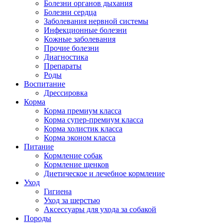
Болезни органов дыхания
Болезни сердца
Заболевания нервной системы
Инфекционные болезни
Кожные заболевания
Прочие болезни
Диагностика
Препараты
Роды
Воспитание
Дрессировка
Корма
Корма премиум класса
Корма супер-премиум класса
Корма холистик класса
Корма эконом класса
Питание
Кормление собак
Кормление щенков
Диетическое и лечебное кормление
Уход
Гигиена
Уход за шерстью
Аксессуары для ухода за собакой
Породы