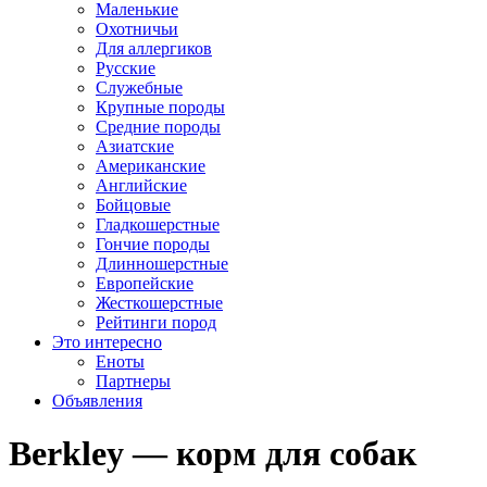
Маленькие
Охотничьи
Для аллергиков
Русские
Служебные
Крупные породы
Средние породы
Азиатские
Американские
Английские
Бойцовые
Гладкошерстные
Гончие породы
Длинношерстные
Европейские
Жесткошерстные
Рейтинги пород
Это интересно
Еноты
Партнеры
Объявления
Berkley — корм для собак