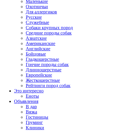
Маленькие
Охотничьи
Для аллергиков
Русские
Служебные
Собаки крупных пород
Средние породы собак
Азиатские
Американские
Английские
Бойцовые
Гладкошерстные
Гончие породы собак
Длинношерстные
Европейские
Жесткошерстные
Рейтинги пород собак
Это интересно
Еноты
Объявления
В дар
Вязка
Гостиницы
Груминг
Клиники