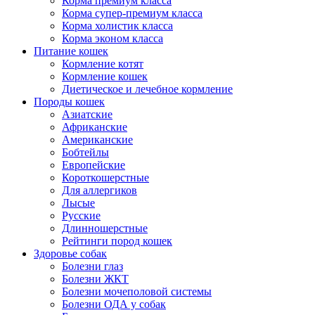
Корма премиум класса
Корма супер-премиум класса
Корма холистик класса
Корма эконом класса
Питание кошек
Кормление котят
Кормление кошек
Диетическое и лечебное кормление
Породы кошек
Азиатские
Африканские
Американские
Бобтейлы
Европейские
Короткошерстные
Для аллергиков
Лысые
Русские
Длинношерстные
Рейтинги пород кошек
Здоровье собак
Болезни глаз
Болезни ЖКТ
Болезни мочеполовой системы
Болезни ОДА у собак