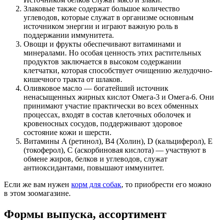
Злаковые также содержат большое количество
углеводов, которые служат в организме основным
источником энергии и играют важную роль в
поддержании иммунитета.
Овощи и фрукты обеспечивают витаминами и
минералами. Но особая ценность этих растительных
продуктов заключается в высоком содержании
клетчатки, которая способствует очищению желудочно-
кишечного тракта от шлаков.
Оливковое масло ― богатейший источник
ненасыщенных жирных кислот Омега-3 и Омега-6. Они
принимают участие практически во всех обменных
процессах, входят в состав клеточных оболочек и
кровеносных сосудов, поддерживают здоровое
состояние кожи и шерсти.
Витамины A (ретинол), В4 (Холин), D (кальциферол), Е
(токоферол), С (аскорбиновая кислота) ― участвуют в
обмене жиров, белков и углеводов, служат
антиоксидантами, повышают иммунитет.
Если же вам нужен
корм для собак
, то приобрести его можно
в этом зоомагазине.
Формы выпуска, ассортимент