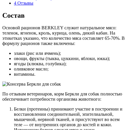
4
Отзывы
Состав
Основой рационов BERKLEY служит натуральное мясо:
теленок, ягненок, кроль, курица, олень, дикий кабан. На
этикетках указано, что количество мяса составляет 65-70%. В
формулу рационов также включены:
злаки (рис или ячмень);
овощи, фрукты (тыква, цуккини, яблоки, юкка);
ягоды (клюква, голубика);
оливковое масло;
витамины.
По отзывам ветеринаров, корм Беркли для собак полностью
обеспечивает потребности организма животного:
Белки (протеины) принимают участие в построении и
восстановлении соединительной, эпителиальной,
мышечной, нервной тканей, и присутствуют во всем
теле — от внутренних органов до костей и кожи.
Источником белков служат мясо и злаки.