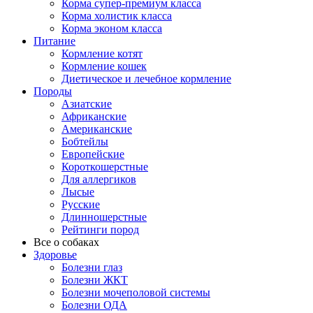
Корма супер-премиум класса
Корма холистик класса
Корма эконом класса
Питание
Кормление котят
Кормление кошек
Диетическое и лечебное кормление
Породы
Азиатские
Африканские
Американские
Бобтейлы
Европейские
Короткошерстные
Для аллергиков
Лысые
Русские
Длинношерстные
Рейтинги пород
Все о собаках
Здоровье
Болезни глаз
Болезни ЖКТ
Болезни мочеполовой системы
Болезни ОДА