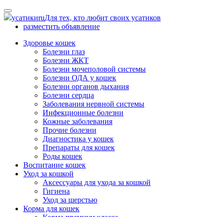
Skip
to
усатики
ru
Для тех, кто любит своих усатиков
content
разместить объявление
Здоровье кошек
Болезни глаз
Болезни ЖКТ
Болезни мочеполовой системы
Болезни ОДА у кошек
Болезни органов дыхания
Болезни сердца
Заболевания нервной системы
Инфекционные болезни
Кожные заболевания
Прочие болезни
Диагностика у кошек
Препараты для кошек
Роды кошек
Воспитание кошек
Уход за кошкой
Аксессуары для ухода за кошкой
Гигиена
Уход за шерстью
Корма для кошек