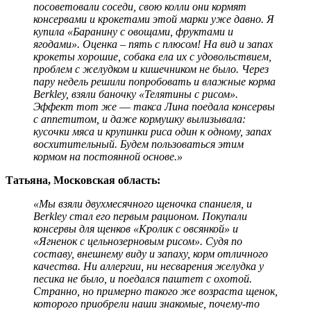
посоветовали соседи, свою колли они кормят
консервами и крокетами этой марки уже давно. Я
купила «Баранину с овощами, фруктами и
ягодами». Оценка – пять с плюсом! На вид и запах
крокеты хорошие, собака ела их с удовольствием,
проблем с желудком и кишечником не было. Через
пару недель решили попробовать и влажные корма
Berkley, взяли баночку «Телятины с рисом».
Эффект тот же ― такса Лина поедала консервы
с аппетитом, и даже кормушку вылизывала:
кусочки мяса и крупинки риса один к одному, запах
восхитительный. Будем пользоваться этим
кормом на постоянной основе.»
Татьяна, Московская область:
«Мы взяли двухмесячного щеночка спаниеля, и
Berkley стал его первым рационом. Покупали
консервы для щенков «Кролик с овсянкой» и
«Ягненок с цельнозерновым рисом». Судя по
составу, внешнему виду и запаху, корм отличного
качества. Ни аллергии, ни несварения желудка у
песика не было, и поедался паштет с охотой.
Странно, но примерно такого же возраста щенок,
которого приобрели наши знакомые, почему-то