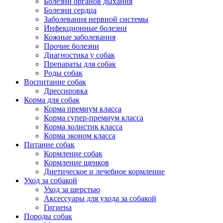
Болезни органов дыхания
Болезни сердца
Заболевания нервной системы
Инфекционные болезни
Кожные заболевания
Прочие болезни
Диагностика у собак
Препараты для собак
Роды собак
Воспитание собак
Дрессировка
Корма для собак
Корма премиум класса
Корма супер-премиум класса
Корма холистик класса
Корма эконом класса
Питание собак
Кормление собак
Кормление щенков
Диетическое и лечебное кормление
Уход за собакой
Уход за шерстью
Аксессуары для ухода за собакой
Гигиена
Породы собак