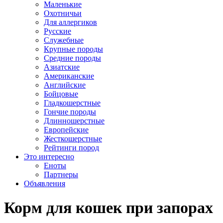
Маленькие
Охотничьи
Для аллергиков
Русские
Служебные
Крупные породы
Средние породы
Азиатские
Американские
Английские
Бойцовые
Гладкошерстные
Гончие породы
Длинношерстные
Европейские
Жесткошерстные
Рейтинги пород
Это интересно
Еноты
Партнеры
Объявления
Корм для кошек при запорах