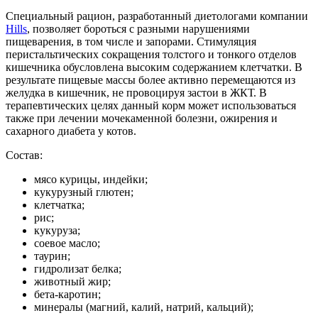
Специальный рацион, разработанный диетологами компании
Hills
, позволяет бороться с разными нарушениями
пищеварения, в том числе и запорами. Стимуляция
перистальтических сокращения толстого и тонкого отделов
кишечника обусловлена высоким содержанием клетчатки. В
результате пищевые массы более активно перемещаются из
желудка в кишечник, не провоцируя застои в ЖКТ. В
терапевтических целях данный корм может использоваться
также при лечении мочекаменной болезни, ожирения и
сахарного диабета у котов.
Состав:
мясо курицы, индейки;
кукурузный глютен;
клетчатка;
рис;
кукуруза;
соевое масло;
таурин;
гидролизат белка;
животный жир;
бета-каротин;
минералы (магний, калий, натрий, кальций);