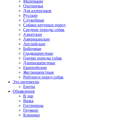
Маленькие
Охотничьи
Для аллергиков
Русские
Служебные
Собаки крупных пород
Средние породы собак
Азиатские
Американские
Английские
Бойцовые
Гладкошерстные
Гончие породы собак
Длинношерстные
Европейские
Жесткошерстные
Рейтинги пород собак
Это интересно
Еноты
Объявления
В дар
Вязка
Гостиницы
Груминг
Клиники