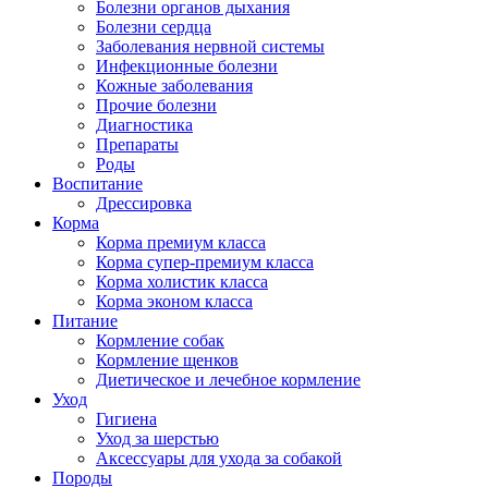
Болезни органов дыхания
Болезни сердца
Заболевания нервной системы
Инфекционные болезни
Кожные заболевания
Прочие болезни
Диагностика
Препараты
Роды
Воспитание
Дрессировка
Корма
Корма премиум класса
Корма супер-премиум класса
Корма холистик класса
Корма эконом класса
Питание
Кормление собак
Кормление щенков
Диетическое и лечебное кормление
Уход
Гигиена
Уход за шерстью
Аксессуары для ухода за собакой
Породы