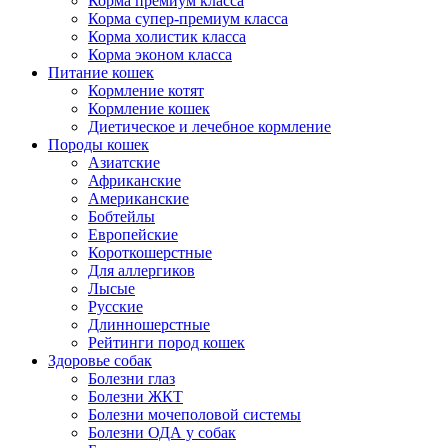
Корма премиум класса
Корма супер-премиум класса
Корма холистик класса
Корма эконом класса
Питание кошек
Кормление котят
Кормление кошек
Диетическое и лечебное кормление
Породы кошек
Азиатские
Африканские
Американские
Бобтейлы
Европейские
Короткошерстные
Для аллергиков
Лысые
Русские
Длинношерстные
Рейтинги пород кошек
Здоровье собак
Болезни глаз
Болезни ЖКТ
Болезни мочеполовой системы
Болезни ОДА у собак