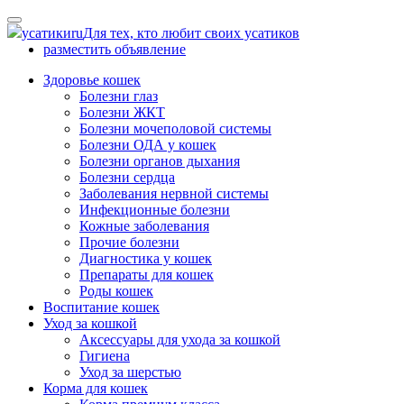
Skip
to
усатики
ru
Для тех, кто любит своих усатиков
content
разместить объявление
Здоровье кошек
Болезни глаз
Болезни ЖКТ
Болезни мочеполовой системы
Болезни ОДА у кошек
Болезни органов дыхания
Болезни сердца
Заболевания нервной системы
Инфекционные болезни
Кожные заболевания
Прочие болезни
Диагностика у кошек
Препараты для кошек
Роды кошек
Воспитание кошек
Уход за кошкой
Аксессуары для ухода за кошкой
Гигиена
Уход за шерстью
Корма для кошек