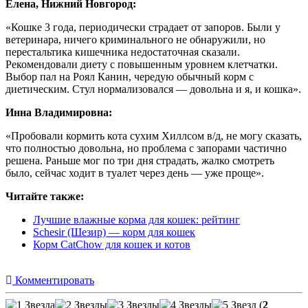
Елена, Нижний Новгород:
«Кошке 3 года, периодически страдает от запоров. Были у
ветеринара, ничего криминального не обнаружили, но
перестальтика кишечника недостаточная сказали.
Рекомендовали диету с повышенным уровнем клетчатки.
Выбор пал на Роял Канин, чередую обычный корм с
диетическим. Стул нормализовался — довольна и я, и кошка».
Инна Владимировна:
«Пробовали кормить кота сухим Хиллсом в/д, не могу сказать,
что полностью довольна, но проблема с запорами частично
решена. Раньше мог по три дня страдать, жалко смотреть
было, сейчас ходит в туалет через день — уже проще».
Читайте также:
Лучшие влажные корма для кошек: рейтинг
Schesir (Шезир) — корм для кошек
Корм CatChow для кошек и котов
Комментировать
(
2