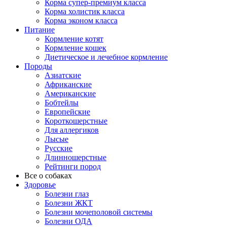
Корма супер-премиум класса
Корма холистик класса
Корма эконом класса
Питание
Кормление котят
Кормление кошек
Диетическое и лечебное кормление
Породы
Азиатские
Африканские
Американские
Бобтейлы
Европейские
Короткошерстные
Для аллергиков
Лысые
Русские
Длинношерстные
Рейтинги пород
Все о собаках
Здоровье
Болезни глаз
Болезни ЖКТ
Болезни мочеполовой системы
Болезни ОДА