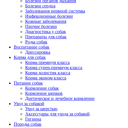
Болезни органов дыхания
Болезни сердца
Заболевания нервной системы
Инфекционные болезни
Кожные заболевания
Прочие болезни
Диагностика у собак
Препараты для собак
Роды собак
Воспитание собак
Дрессировка
Корма для собак
Корма премиум класса
Корма супер-премиум класса
Корма холистик класса
Корма эконом класса
Питание собак
Кормление собак
Кормление щенков
Диетическое и лечебное кормление
Уход за собакой
Уход за шерстью
Аксессуары для ухода за собакой
Гигиена
Породы собак