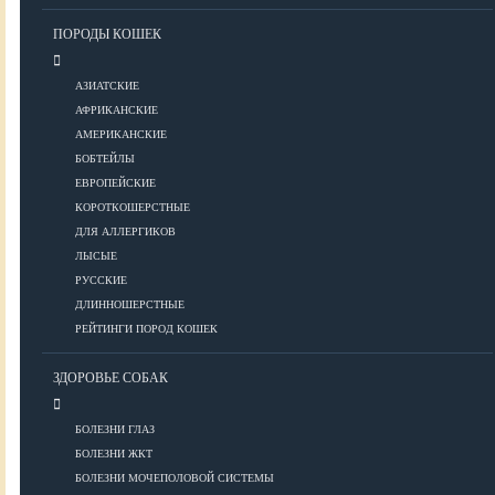
Уход за шерстью
ПОРОДЫ КОШЕК
КОРМА
АЗИАТСКИЕ
АФРИКАНСКИЕ
АМЕРИКАНСКИЕ
Корма премиум класса
БОБТЕЙЛЫ
Корма супер-премиум класса
ЕВРОПЕЙСКИЕ
КОРОТКОШЕРСТНЫЕ
Корма холистик класса
ДЛЯ АЛЛЕРГИКОВ
Корма эконом класса
ЛЫСЫЕ
РУССКИЕ
ПИТАНИЕ
ДЛИННОШЕРСТНЫЕ
РЕЙТИНГИ ПОРОД КОШЕК
ЗДОРОВЬЕ СОБАК
Кормление котят
Кормление кошек
БОЛЕЗНИ ГЛАЗ
Диетическое и лечебное кормление
БОЛЕЗНИ ЖКТ
БОЛЕЗНИ МОЧЕПОЛОВОЙ СИСТЕМЫ