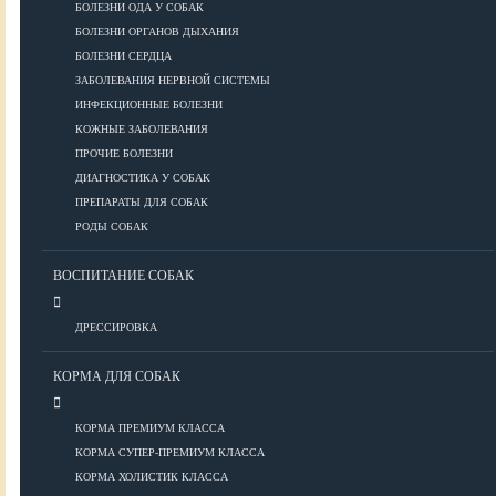
ПОРОДЫ
БОЛЕЗНИ ОДА У СОБАК
БОЛЕЗНИ ОРГАНОВ ДЫХАНИЯ
БОЛЕЗНИ СЕРДЦА
ЗАБОЛЕВАНИЯ НЕРВНОЙ СИСТЕМЫ
Азиатские
ИНФЕКЦИОННЫЕ БОЛЕЗНИ
Африканские
КОЖНЫЕ ЗАБОЛЕВАНИЯ
Американские
ПРОЧИЕ БОЛЕЗНИ
Бобтейлы
ДИАГНОСТИКА У СОБАК
Европейские
ПРЕПАРАТЫ ДЛЯ СОБАК
Короткошерстные
РОДЫ СОБАК
Для аллергиков
Лысые
ВОСПИТАНИЕ СОБАК
Русские
Длинношерстные
ДРЕССИРОВКА
Рейтинги пород
КОРМА ДЛЯ СОБАК
КОРМА ПРЕМИУМ КЛАССА
ВСЕ О СОБАКАХ
КОРМА СУПЕР-ПРЕМИУМ КЛАССА
КОРМА ХОЛИСТИК КЛАССА
ЗДОРОВЬЕ