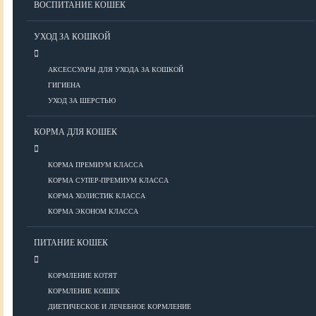
ВОСПИТАНИЕ КОШЕК
Болезни ОДА у кошек
Болезни органов дыхания
УХОД ЗА КОШКОЙ
Болезни сердца
Заболевания нервной системы
АКСЕССУАРЫ ДЛЯ УХОДА ЗА КОШКОЙ
Инфекционные болезни
ГИГИЕНА
Кожные заболевания
УХОД ЗА ШЕРСТЬЮ
Прочие болезни
Диагностика у кошек
КОРМА ДЛЯ КОШЕК
Препараты для кошек
Роды кошек
КОРМА ПРЕМИУМ КЛАССА
КОРМА СУПЕР-ПРЕМИУМ КЛАССА
КОРМА ХОЛИСТИК КЛАССА
ВОСПИТАНИЕ
КОРМА ЭКОНОМ КЛАССА
УХОД
ПИТАНИЕ КОШЕК
КОРМЛЕНИЕ КОТЯТ
Аксессуары для ухода
КОРМЛЕНИЕ КОШЕК
Гигиена
ДИЕТИЧЕСКОЕ И ЛЕЧЕБНОЕ КОРМЛЕНИЕ