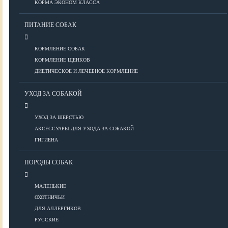
КОРМА ЭКОНОМ КЛАССА
ПИТАНИЕ СОБАК
Болезни глаз
Болезни ЖКТ
КОРМЛЕНИЕ СОБАК
Болезни мочеполовой системы
КОРМЛЕНИЕ ЩЕНКОВ
Болезни ОДА
ДИЕТИЧЕСКОЕ И ЛЕЧЕБНОЕ КОРМЛЕНИЕ
Болезни органов дыхания
УХОД ЗА СОБАКОЙ
Болезни сердца
Заболевания нервной системы
УХОД ЗА ШЕРСТЬЮ
Инфекционные болезни
АКСЕССУАРЫ ДЛЯ УХОДА ЗА СОБАКОЙ
Кожные заболевания
ГИГИЕНА
Прочие болезни
Диагностика
ПОРОДЫ СОБАК
Препараты
Роды
МАЛЕНЬКИЕ
ОХОТНИЧЬИ
ВОСПИТАНИЕ
ДЛЯ АЛЛЕРГИКОВ
РУССКИЕ