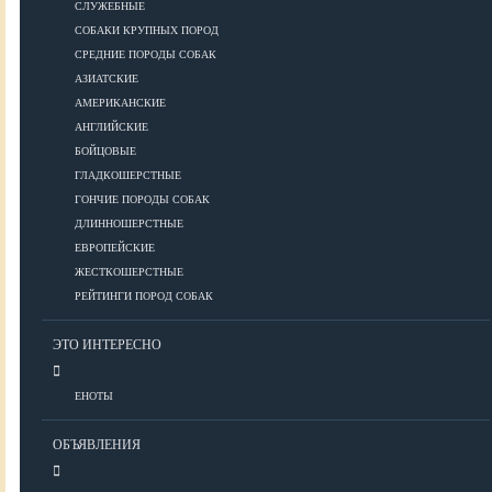
СЛУЖЕБНЫЕ
СОБАКИ КРУПНЫХ ПОРОД
Дрессировка
СРЕДНИЕ ПОРОДЫ СОБАК
АЗИАТСКИЕ
КОРМА
АМЕРИКАНСКИЕ
АНГЛИЙСКИЕ
БОЙЦОВЫЕ
ГЛАДКОШЕРСТНЫЕ
Корма премиум класса
ГОНЧИЕ ПОРОДЫ СОБАК
Корма супер-премиум класса
ДЛИННОШЕРСТНЫЕ
Корма холистик класса
ЕВРОПЕЙСКИЕ
Корма эконом класса
ЖЕСТКОШЕРСТНЫЕ
РЕЙТИНГИ ПОРОД СОБАК
ПИТАНИЕ
ЭТО ИНТЕРЕСНО
ЕНОТЫ
Кормление собак
Кормление щенков
ОБЪЯВЛЕНИЯ
Диетическое и лечебное кормление