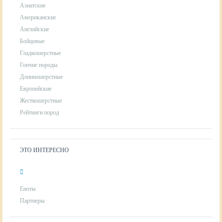
Азиатские
Американские
Английские
Бойцовые
Гладкошерстные
Гончие породы
Длинношерстные
Европейские
Жесткошерстные
Рейтинги пород
ЭТО ИНТЕРЕСНО
Еноты
Партнеры