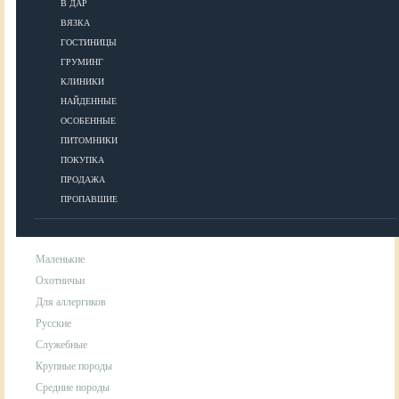
В ДАР
ВЯЗКА
УХОД
ГОСТИНИЦЫ
ГРУМИНГ
КЛИНИКИ
Гигиена
НАЙДЕННЫЕ
Уход за шерстью
ОСОБЕННЫЕ
Аксессуары для ухода за собакой
ПИТОМНИКИ
ПОКУПКА
ПРОДАЖА
ПОРОДЫ
ПРОПАВШИЕ
Маленькие
Охотничьи
Для аллергиков
Русские
Служебные
Крупные породы
Средние породы