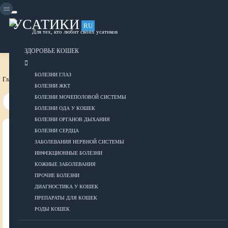
Skip
to
content
УСАТИКИ
RU
Для тех, кто любит своих усатиков
ОБЪЯВЛЕНИЯ
РАЗМЕСТИТЬ ОБЪЯВЛЕНИЕ
ЗДОРОВЬЕ КОШЕК
БОЛЕЗНИ ГЛАЗ
Главная страница
Корма для кошек
Корма супер-премиум класса
БОЛЕЗНИ ЖКТ
БОЛЕЗНИ МОЧЕПОЛОВОЙ СИСТЕМЫ
БОЛЕЗНИ ОДА У КОШЕК
БОЛЕЗНИ ОРГАНОВ ДЫХАНИЯ
БОЛЕЗНИ СЕРДЦА
ВСЕ О КОШКАХ
ЗАБОЛЕВАНИЯ НЕРВНОЙ СИСТЕМЫ
ИНФЕКЦИОННЫЕ БОЛЕЗНИ
ЗДОРОВЬЕ
КОЖНЫЕ ЗАБОЛЕВАНИЯ
ПРОЧИЕ БОЛЕЗНИ
ДИАГНОСТИКА У КОШЕК
ПРЕПАРАТЫ ДЛЯ КОШЕК
Болезни глаз
РОДЫ КОШЕК
Болезни ЖКТ
Болезни мочеполовой системы
ДОБАВИТЬ ОБЪЯВЛЕНИЕ