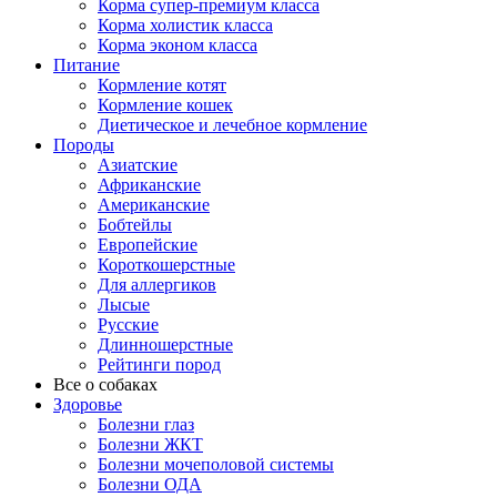
Корма супер-премиум класса
Корма холистик класса
Корма эконом класса
Питание
Кормление котят
Кормление кошек
Диетическое и лечебное кормление
Породы
Азиатские
Африканские
Американские
Бобтейлы
Европейские
Короткошерстные
Для аллергиков
Лысые
Русские
Длинношерстные
Рейтинги пород
Все о собаках
Здоровье
Болезни глаз
Болезни ЖКТ
Болезни мочеполовой системы
Болезни ОДА