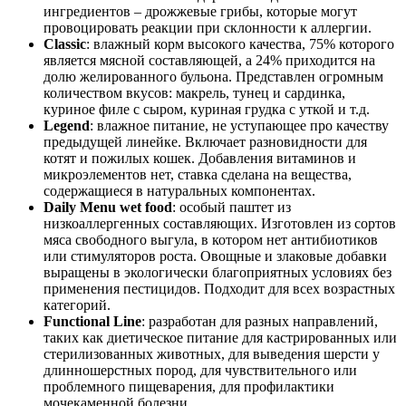
ингредиентов – дрожжевые грибы, которые могут
провоцировать реакции при склонности к аллергии.
Classic
: влажный корм высокого качества, 75% которого
является мясной составляющей, а 24% приходится на
долю желированного бульона. Представлен огромным
количеством вкусов: макрель, тунец и сардинка,
куриное филе с сыром, куриная грудка с уткой и т.д.
Legend
: влажное питание, не уступающее про качеству
предыдущей линейке. Включает разновидности для
котят и пожилых кошек. Добавления витаминов и
микроэлементов нет, ставка сделана на вещества,
содержащиеся в натуральных компонентах.
Daily Menu wet food
: особый паштет из
низкоаллергенных составляющих. Изготовлен из сортов
мяса свободного выгула, в котором нет антибиотиков
или стимуляторов роста. Овощные и злаковые добавки
выращены в экологически благоприятных условиях без
применения пестицидов. Подходит для всех возрастных
категорий.
Functional Line
: разработан для разных направлений,
таких как диетическое питание для кастрированных или
стерилизованных животных, для выведения шерсти у
длинношерстных пород, для чувствительного или
проблемного пищеварения, для профилактики
мочекаменной болезни.