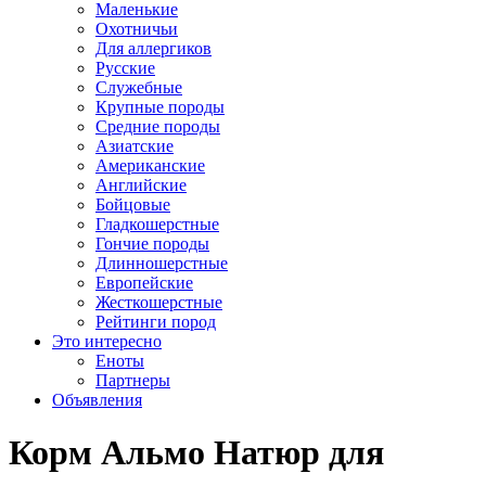
Маленькие
Охотничьи
Для аллергиков
Русские
Служебные
Крупные породы
Средние породы
Азиатские
Американские
Английские
Бойцовые
Гладкошерстные
Гончие породы
Длинношерстные
Европейские
Жесткошерстные
Рейтинги пород
Это интересно
Еноты
Партнеры
Объявления
Корм Альмо Натюр для