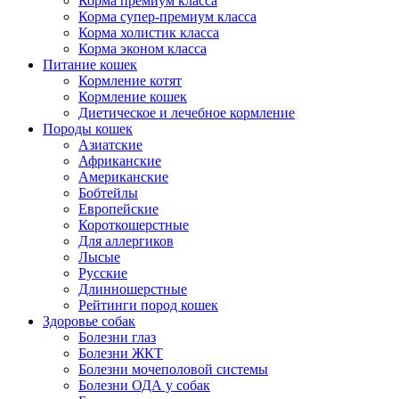
Корма премиум класса
Корма супер-премиум класса
Корма холистик класса
Корма эконом класса
Питание кошек
Кормление котят
Кормление кошек
Диетическое и лечебное кормление
Породы кошек
Азиатские
Африканские
Американские
Бобтейлы
Европейские
Короткошерстные
Для аллергиков
Лысые
Русские
Длинношерстные
Рейтинги пород кошек
Здоровье собак
Болезни глаз
Болезни ЖКТ
Болезни мочеполовой системы
Болезни ОДА у собак