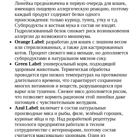
Линейка предназначена в первую очередь для кошек,
имеющих пищевую аллергическую реакцию, поэтому
каждый продукт содержит белки одного
происхождения: только курицу, тунец, утку и т.д.
Субпродукты и костная мука в состав не входят.
Гидролизованный белок снижает риск возникновения
аллергии до возможного минимума.
Orange Label
: разработан для кошек с лишним весом
или стерилизованных, а также для кастрированных
котов. Процент свежего мяса меньше, но дополняется
субпродуктами в натуральном мясном соку.
Green Label
: универсальный корм, подходящий
здоровым животным. Термическая обработка
проводится при низких температурах на протяжении
длительного времени, что гарантирует сохранение
многих витаминов и веществ, разрушающихся при
варке или тушении. Свежее мясо дополняется рисом,
что позволяет кормить рационом этой линейки даже
питомцев с чувствительным желудком.
Azul Label
: включает в состав натуральные
производные мяса и рыбы, филе, зелёный горошек,
куриные яйца и пр. Над разработкой рецептуры
технологи предприятия работали в тесном
сотрудничестве с ветеринарами, поэтому состав
считается максимально здоровым. Один из