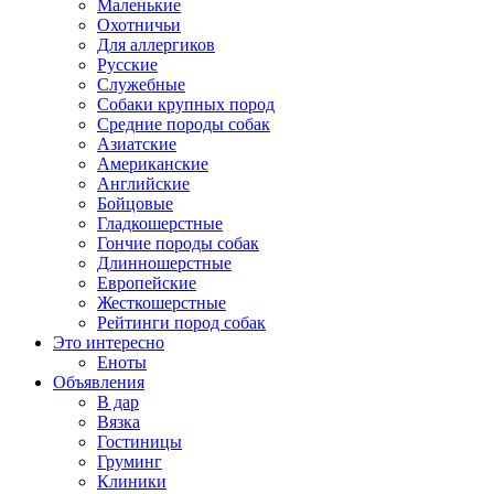
Маленькие
Охотничьи
Для аллергиков
Русские
Служебные
Собаки крупных пород
Средние породы собак
Азиатские
Американские
Английские
Бойцовые
Гладкошерстные
Гончие породы собак
Длинношерстные
Европейские
Жесткошерстные
Рейтинги пород собак
Это интересно
Еноты
Объявления
В дар
Вязка
Гостиницы
Груминг
Клиники