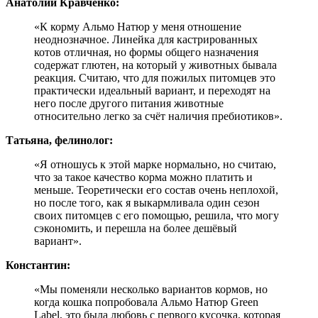
Анатолий Кравченко:
«К корму Альмо Натюр у меня отношение
неоднозначное. Линейка для кастрированных
котов отличная, но формы общего назначения
содержат глютен, на который у животных бывала
реакция. Считаю, что для пожилых питомцев это
практически идеальный вариант, и переходят на
него после другого питания животные
относительно легко за счёт наличия пребиотиков».
Татьяна, фелинолог:
«Я отношусь к этой марке нормально, но считаю,
что за такое качество корма можно платить и
меньше. Теоретически его состав очень неплохой,
но после того, как я выкармливала один сезон
своих питомцев с его помощью, решила, что могу
сэкономить, и перешла на более дешёвый
вариант».
Константин:
«Мы поменяли несколько вариантов кормов, но
когда кошка попробовала Альмо Натюр Green
Label, это была любовь с первого кусочка, которая