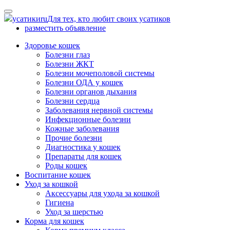
Skip
to
усатики
ru
Для тех, кто любит своих усатиков
content
разместить объявление
Здоровье кошек
Болезни глаз
Болезни ЖКТ
Болезни мочеполовой системы
Болезни ОДА у кошек
Болезни органов дыхания
Болезни сердца
Заболевания нервной системы
Инфекционные болезни
Кожные заболевания
Прочие болезни
Диагностика у кошек
Препараты для кошек
Роды кошек
Воспитание кошек
Уход за кошкой
Аксессуары для ухода за кошкой
Гигиена
Уход за шерстью
Корма для кошек