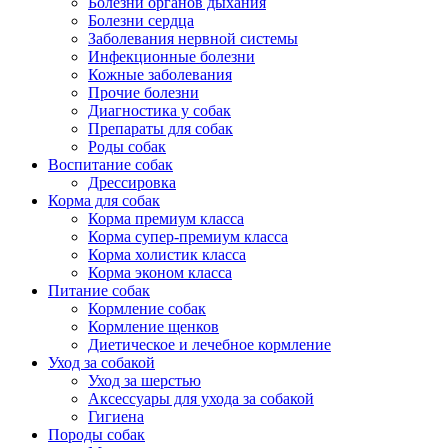
Болезни органов дыхания
Болезни сердца
Заболевания нервной системы
Инфекционные болезни
Кожные заболевания
Прочие болезни
Диагностика у собак
Препараты для собак
Роды собак
Воспитание собак
Дрессировка
Корма для собак
Корма премиум класса
Корма супер-премиум класса
Корма холистик класса
Корма эконом класса
Питание собак
Кормление собак
Кормление щенков
Диетическое и лечебное кормление
Уход за собакой
Уход за шерстью
Аксессуары для ухода за собакой
Гигиена
Породы собак