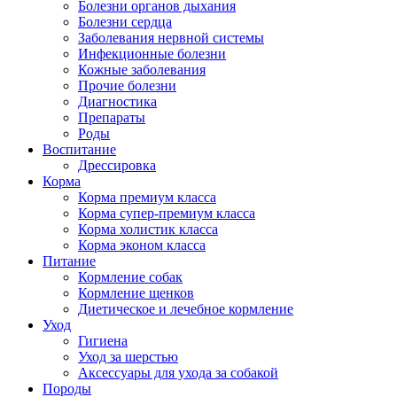
Болезни органов дыхания
Болезни сердца
Заболевания нервной системы
Инфекционные болезни
Кожные заболевания
Прочие болезни
Диагностика
Препараты
Роды
Воспитание
Дрессировка
Корма
Корма премиум класса
Корма супер-премиум класса
Корма холистик класса
Корма эконом класса
Питание
Кормление собак
Кормление щенков
Диетическое и лечебное кормление
Уход
Гигиена
Уход за шерстью
Аксессуары для ухода за собакой
Породы