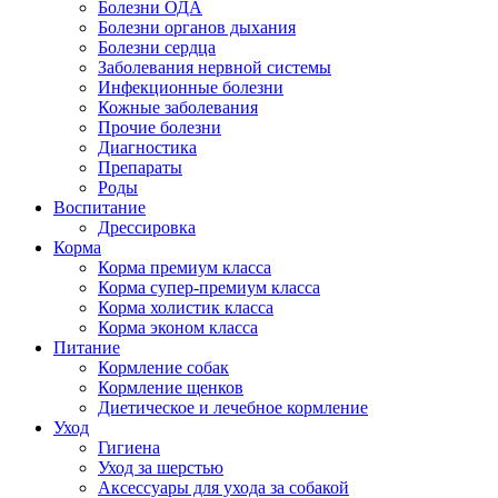
Болезни ОДА
Болезни органов дыхания
Болезни сердца
Заболевания нервной системы
Инфекционные болезни
Кожные заболевания
Прочие болезни
Диагностика
Препараты
Роды
Воспитание
Дрессировка
Корма
Корма премиум класса
Корма супер-премиум класса
Корма холистик класса
Корма эконом класса
Питание
Кормление собак
Кормление щенков
Диетическое и лечебное кормление
Уход
Гигиена
Уход за шерстью
Аксессуары для ухода за собакой