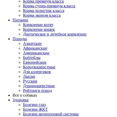
Корма премиум класса
Корма супер-премиум класса
Корма холистик класса
Корма эконом класса
Питание
Кормление котят
Кормление кошек
Диетическое и лечебное кормление
Породы
Азиатские
Африканские
Американские
Бобтейлы
Европейские
Короткошерстные
Для аллергиков
Лысые
Русские
Длинношерстные
Рейтинги пород
Все о собаках
Здоровье
Болезни глаз
Болезни ЖКТ
Болезни мочеполовой системы