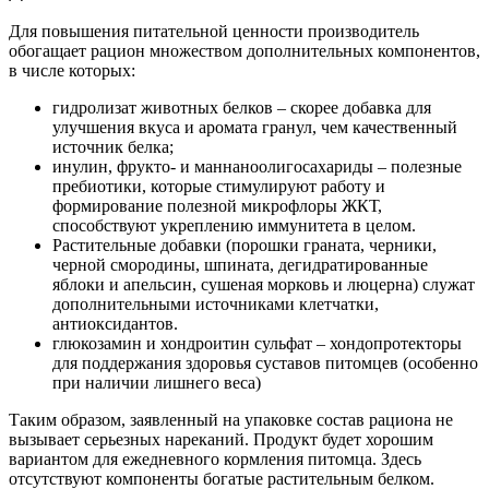
Для повышения питательной ценности производитель
обогащает рацион множеством дополнительных компонентов,
в числе которых:
гидролизат животных белков – скорее добавка для
улучшения вкуса и аромата гранул, чем качественный
источник белка;
инулин, фрукто- и маннаноолигосахариды – полезные
пребиотики, которые стимулируют работу и
формирование полезной микрофлоры ЖКТ,
способствуют укреплению иммунитета в целом.
Растительные добавки (порошки граната, черники,
черной смородины, шпината, дегидратированные
яблоки и апельсин, сушеная морковь и люцерна) служат
дополнительными источниками клетчатки,
антиоксидантов.
глюкозамин и хондроитин сульфат – хондопротекторы
для поддержания здоровья суставов питомцев (особенно
при наличии лишнего веса)
Таким образом, заявленный на упаковке состав рациона не
вызывает серьезных нареканий. Продукт будет хорошим
вариантом для ежедневного кормления питомца. Здесь
отсутствуют компоненты богатые растительным белком.