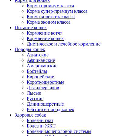
Корма для кошек
Корма премиум класса
Корма супер-премиум класса
Корма холистик класса
Корма эконом класса
Питание кошек
Кормление котят
Кормление кошек
Диетическое и лечебное кормление
Породы кошек
Азиатские
Африканские
Американские
Бобтейлы
Европейские
Короткошерстные
Для аллергиков
Лысые
Русские
Длинношерстные
Рейтинги пород кошек
Здоровье собак
Болезни глаз
Болезни ЖКТ
Болезни мочеполовой системы