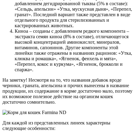
добавлением дегидрированной тыквы (5% в составе):
«Сельдь, апельсин» «Утка, мускусная дыня», «Перепел,
гранат». Последний вариант также представлен в виде
отдельного продукта для стерилизованных и
кастрированных животных.
Киноа – созданы с добавлением редкого компонента –
экстракта семян киноа (8% в составе), отличающегося
высокой концентрацией аминокислот, минералов,
витаминов, сапонинов. Другие компоненты этой
линейки также отражены в названиях рационов: «Утка,
клюква и ромашка», «Ягненок, фенхель и мята»,
«Перепел, кокос и куркума», «Ягненок, брокколи и
спаржа».
На заметку! Несмотря на то, что названия добавок вроде
черники, граната, апельсина и прочих вынесены в название
продукции, их содержание в корме достаточно мало, поэтому
их возможное полезное действие на организм кошек
достаточно сомнительно.
Для каждой из представленных линеек характерны
следующие особенности: