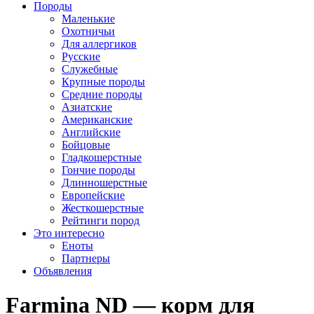
Породы
Маленькие
Охотничьи
Для аллергиков
Русские
Служебные
Крупные породы
Средние породы
Азиатские
Американские
Английские
Бойцовые
Гладкошерстные
Гончие породы
Длинношерстные
Европейские
Жесткошерстные
Рейтинги пород
Это интересно
Еноты
Партнеры
Объявления
Farmina ND — корм для