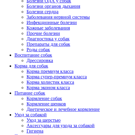
Болезни ОДА у собак
Болезни органов дыхания
Болезни сердца
Заболевания нервной системы
Инфекционные болезни
Кожные заболевания
Прочие болезни
Диагностика у собак
Препараты для собак
Роды собак
Воспитание собак
Дрессировка
Корма для собак
Корма премиум класса
Корма супер-премиум класса
Корма холистик класса
Корма эконом класса
Питание собак
Кормление собак
Кормление щенков
Диетическое и лечебное кормление
Уход за собакой
Уход за шерстью
Аксессуары для ухода за собакой
Гигиена