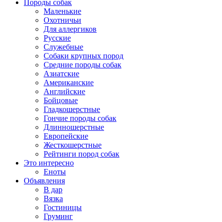
Породы собак
Маленькие
Охотничьи
Для аллергиков
Русские
Служебные
Собаки крупных пород
Средние породы собак
Азиатские
Американские
Английские
Бойцовые
Гладкошерстные
Гончие породы собак
Длинношерстные
Европейские
Жесткошерстные
Рейтинги пород собак
Это интересно
Еноты
Объявления
В дар
Вязка
Гостиницы
Груминг