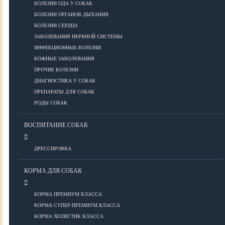
ПОРОДЫ
БОЛЕЗНИ ОДА У СОБАК
БОЛЕЗНИ ОРГАНОВ ДЫХАНИЯ
БОЛЕЗНИ СЕРДЦА
ЗАБОЛЕВАНИЯ НЕРВНОЙ СИСТЕМЫ
Азиатские
ИНФЕКЦИОННЫЕ БОЛЕЗНИ
Африканские
КОЖНЫЕ ЗАБОЛЕВАНИЯ
Американские
ПРОЧИЕ БОЛЕЗНИ
Бобтейлы
ДИАГНОСТИКА У СОБАК
Европейские
ПРЕПАРАТЫ ДЛЯ СОБАК
Короткошерстные
РОДЫ СОБАК
Для аллергиков
Лысые
ВОСПИТАНИЕ СОБАК
Русские
Длинношерстные
ДРЕССИРОВКА
Рейтинги пород
КОРМА ДЛЯ СОБАК
КОРМА ПРЕМИУМ КЛАССА
ВСЕ О СОБАКАХ
КОРМА СУПЕР-ПРЕМИУМ КЛАССА
КОРМА ХОЛИСТИК КЛАССА
ЗДОРОВЬЕ