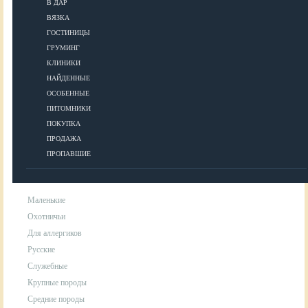
В ДАР
ВЯЗКА
УХОД
ГОСТИНИЦЫ
ГРУМИНГ
КЛИНИКИ
Гигиена
НАЙДЕННЫЕ
Уход за шерстью
ОСОБЕННЫЕ
Аксессуары для ухода за собакой
ПИТОМНИКИ
ПОКУПКА
ПРОДАЖА
ПОРОДЫ
ПРОПАВШИЕ
Маленькие
Охотничьи
Для аллергиков
Русские
Служебные
Крупные породы
Средние породы