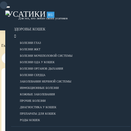
Skip
to
content
УСАТИКИ
RU
Для тех, кто любит своих усатиков
ОБЪЯВЛЕНИЯ
РАЗМЕСТИТЬ ОБЪЯВЛЕНИЕ
ЗДОРОВЬЕ КОШЕК
БОЛЕЗНИ ГЛАЗ
Главная страница
Здоровье кошек
Роды кошек
БОЛЕЗНИ ЖКТ
БОЛЕЗНИ МОЧЕПОЛОВОЙ СИСТЕМЫ
БОЛЕЗНИ ОДА У КОШЕК
БОЛЕЗНИ ОРГАНОВ ДЫХАНИЯ
БОЛЕЗНИ СЕРДЦА
ВСЕ О КОШКАХ
ЗАБОЛЕВАНИЯ НЕРВНОЙ СИСТЕМЫ
ИНФЕКЦИОННЫЕ БОЛЕЗНИ
ЗДОРОВЬЕ
КОЖНЫЕ ЗАБОЛЕВАНИЯ
ПРОЧИЕ БОЛЕЗНИ
ДИАГНОСТИКА У КОШЕК
ПРЕПАРАТЫ ДЛЯ КОШЕК
Болезни глаз
РОДЫ КОШЕК
Болезни ЖКТ
Болезни мочеполовой системы
ДОБАВИТЬ ОБЪЯВЛЕНИЕ