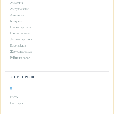
Азиатские
Американские
Английские
Бойцовые
Гладкошерстные
Гончие породы
Длинношерстные
Европейские
Жесткошерстные
Рейтинги пород
ЭТО ИНТЕРЕСНО
Еноты
Партнеры