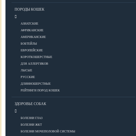
Уход за шерстью
ПОРОДЫ КОШЕК
КОРМА
АЗИАТСКИЕ
АФРИКАНСКИЕ
АМЕРИКАНСКИЕ
Корма премиум класса
БОБТЕЙЛЫ
Корма супер-премиум класса
ЕВРОПЕЙСКИЕ
КОРОТКОШЕРСТНЫЕ
Корма холистик класса
ДЛЯ АЛЛЕРГИКОВ
Корма эконом класса
ЛЫСЫЕ
РУССКИЕ
ПИТАНИЕ
ДЛИННОШЕРСТНЫЕ
РЕЙТИНГИ ПОРОД КОШЕК
ЗДОРОВЬЕ СОБАК
Кормление котят
Кормление кошек
БОЛЕЗНИ ГЛАЗ
Диетическое и лечебное кормление
БОЛЕЗНИ ЖКТ
БОЛЕЗНИ МОЧЕПОЛОВОЙ СИСТЕМЫ