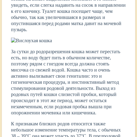
увидеть, если слегка надавить на сосок в направлении
к его кончику. Туалет кошка посещает чаще, чем
обычно, так как увеличившаяся в размерах и
опустившаяся перед родами матка давит на мочевой
пузырь.
За сутки до родоразрешения кошка может перестать
есть, но воду будет пить в обычном количестве,
поэтому рядом с гнездом всегда должна стоять
мисочка со свежей водой. Кошка часто и очень
активно вылизывает свои гениталии: это и
гигиеническая процедура, и инстинктивный метод
стимулирования родовой деятельности. Выход из
родовых путей кошки слизистой пробки, который
происходит в этот же период, может остаться
незамеченным, если родовая пробка вышла при
опорожнении мочевика или кишечника.
К признакам близких родов относится также
небольшое изменение температуры тела, с обычных
38 – 39°С она может упасть до 37°С. В предродовой