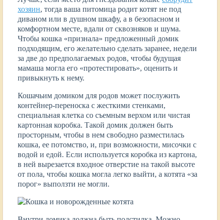
хозяин
, тогда ваша питомица родит котят не под
диваном или в душном шкафу, а в безопасном и
комфортном месте, вдали от сквозняков и шума.
Чтобы кошка «признала» предложенный домик
подходящим, его желательно сделать заранее, недели
за две до предполагаемых родов, чтобы будущая
мамаша могла его «протестировать», оценить и
привыкнуть к нему.
Кошачьим домиком для родов может послужить
контейнер-переноска с жесткими стенками,
специальная клетка со съемным верхом или чистая
картонная коробка. Такой домик должен быть
просторным, чтобы в нем свободно разместилась
кошка, ее потомство, и, при возможности, мисочки с
водой и едой. Если используется коробка из картона,
в ней вырезается входное отверстие на такой высоте
от пола, чтобы кошка могла легко выйти, а котята «за
порог» выползти не могли.
Внутри домика должна быть подстилка. Можно