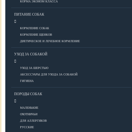
КОРМА ЭКОНОМ КЛАССА
ПИТАНИЕ СОБАК
Болезни глаз
Болезни ЖКТ
КОРМЛЕНИЕ СОБАК
Болезни мочеполовой системы
КОРМЛЕНИЕ ЩЕНКОВ
Болезни ОДА
ДИЕТИЧЕСКОЕ И ЛЕЧЕБНОЕ КОРМЛЕНИЕ
Болезни органов дыхания
УХОД ЗА СОБАКОЙ
Болезни сердца
Заболевания нервной системы
УХОД ЗА ШЕРСТЬЮ
Инфекционные болезни
АКСЕССУАРЫ ДЛЯ УХОДА ЗА СОБАКОЙ
Кожные заболевания
ГИГИЕНА
Прочие болезни
Диагностика
ПОРОДЫ СОБАК
Препараты
Роды
МАЛЕНЬКИЕ
ОХОТНИЧЬИ
ВОСПИТАНИЕ
ДЛЯ АЛЛЕРГИКОВ
РУССКИЕ