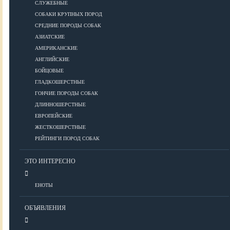
СЛУЖЕБНЫЕ
СОБАКИ КРУПНЫХ ПОРОД
Дрессировка
СРЕДНИЕ ПОРОДЫ СОБАК
АЗИАТСКИЕ
КОРМА
АМЕРИКАНСКИЕ
АНГЛИЙСКИЕ
БОЙЦОВЫЕ
ГЛАДКОШЕРСТНЫЕ
Корма премиум класса
ГОНЧИЕ ПОРОДЫ СОБАК
Корма супер-премиум класса
ДЛИННОШЕРСТНЫЕ
Корма холистик класса
ЕВРОПЕЙСКИЕ
Корма эконом класса
ЖЕСТКОШЕРСТНЫЕ
РЕЙТИНГИ ПОРОД СОБАК
ПИТАНИЕ
ЭТО ИНТЕРЕСНО
ЕНОТЫ
Кормление собак
Кормление щенков
ОБЪЯВЛЕНИЯ
Диетическое и лечебное кормление