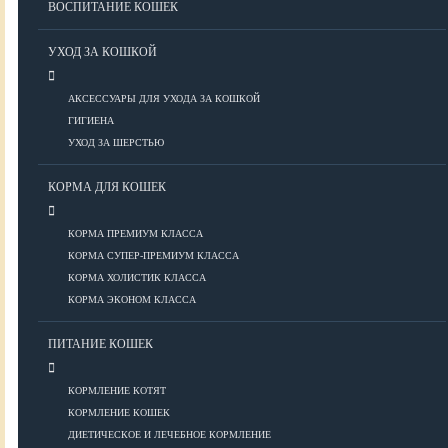
ВОСПИТАНИЕ КОШЕК
Болезни ОДА у кошек
Болезни органов дыхания
УХОД ЗА КОШКОЙ
Болезни сердца
Заболевания нервной системы
АКСЕССУАРЫ ДЛЯ УХОДА ЗА КОШКОЙ
Инфекционные болезни
ГИГИЕНА
Кожные заболевания
УХОД ЗА ШЕРСТЬЮ
Прочие болезни
Диагностика у кошек
КОРМА ДЛЯ КОШЕК
Препараты для кошек
Роды кошек
КОРМА ПРЕМИУМ КЛАССА
КОРМА СУПЕР-ПРЕМИУМ КЛАССА
КОРМА ХОЛИСТИК КЛАССА
ВОСПИТАНИЕ
КОРМА ЭКОНОМ КЛАССА
УХОД
ПИТАНИЕ КОШЕК
КОРМЛЕНИЕ КОТЯТ
Аксессуары для ухода
КОРМЛЕНИЕ КОШЕК
Гигиена
ДИЕТИЧЕСКОЕ И ЛЕЧЕБНОЕ КОРМЛЕНИЕ