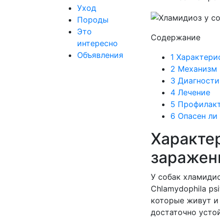
Уход
Породы
Это
Содержание
интересно
Объявления
1
Характерис
2
Механизм 
3
Диагности
4
Лечение
5
Профилак
6
Опасен ли 
Характер
заражен
У собак хламиди
Chlamydophila psi
которые живут и
достаточно усто