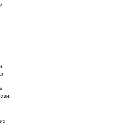
м
и.
ид
х
ови.
гих
,