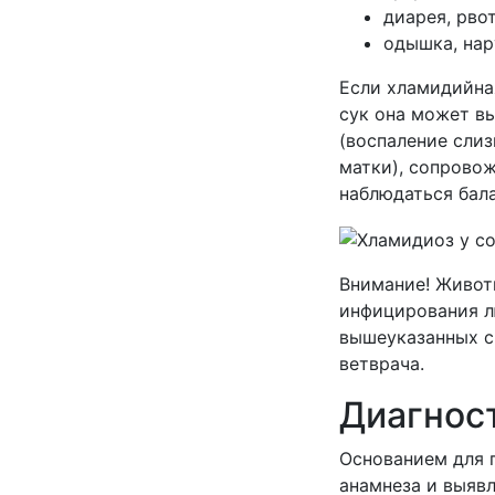
диарея, рвот
одышка, нар
Если хламидийна
сук она может в
(воспаление сли
матки), сопрово
наблюдаться бала
Внимание! Живот
инфицирования л
вышеуказанных с
ветврача.
Диагнос
Основанием для 
анамнеза и выяв