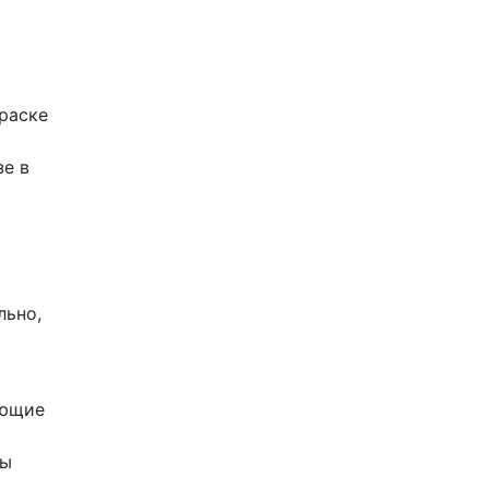
раске
зе в
льно,
яющие
ды