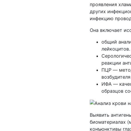
проявления хлам
других инфекцио
инфекцию провод
Она включает ис
общий анали
лейкоцитов.
Серологичес
реакции ант
ПЦР ― метод
возбудителя
ИФА ― качес
образцов со
Выявить антиген
биоматериалах (м
конъюнктивы гла