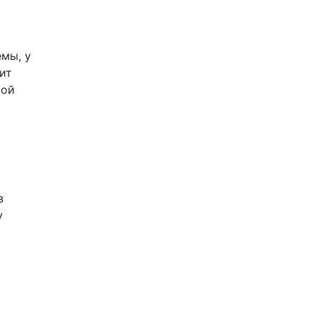
мы, у
ит
той
з
у