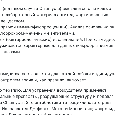
н (в данном случае Chlamydia) выявляется с помощью
 в лабораторный материал антител, маркированных
 веществом.
прямой иммунофлюоресценции). Анализ основан на ок
флюорохром-меченными антителами.
ых (бактериологических) исследований. При хламидио
руживаются характерные для данных микроорганизмов
топлазмы.
ламидиоза составляется для каждой собаки индивидуа
онтролем врача и, как правило, включает:
 терапию. Для устранения возбудителя применяют
иальные препараты, разрушающие структуру и подавл
 Chlamydia. Это антибиотики тетрациклинового ряда
 Ихтраллетен ДН форте, Мета- и Монциклин; макроли
ин, Рокситромицин, Азитромицин,