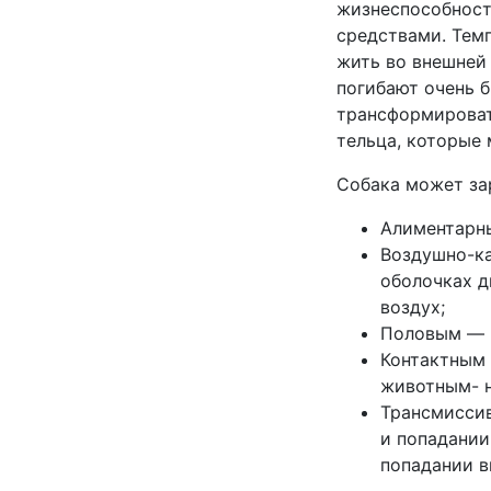
жизнеспособнос
средствами. Темп
жить во внешней 
погибают очень 
трансформироват
тельца, которые
Собака может за
Алиментарны
Воздушно-ка
оболочках д
воздух;
Половым ― 
Контактным 
животным- 
Трансмиссив
и попадании
попадании в