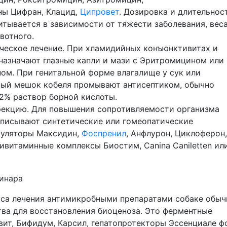
ны Цифран, Клацид,
Ципровет
. Дозировка и длительнос
итывается в зависимости от тяжести заболевания, веса
вотного.
еское лечение. При хламидийных конъюнктивитах и
назначают глазные капли и мази с Эритромицином или
ом. При генитальной форме влагалище у сук или
ный мешок кобеля промывают антисептиком, обычно
2% раствор борной кислоты.
екцию. Для повышения сопротивляемости организма
писывают синтетические или гомеопатические
уляторы Максидин,
Фоспренил
, Анфлурон, Циклоферон,
ивитаминные комплексы Биостим, Canina Caniletten ил
рса лечения антимикробными препаратами собаке обыч
тва для восстановления биоценоза. Это ферментные
ит, Бифидум, Карсил, гепатопротекторы Эссенциале ф