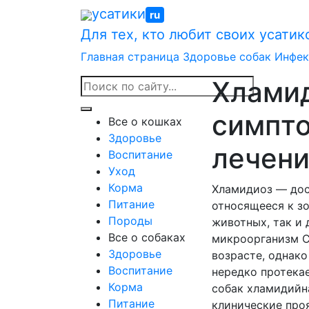
Skip
усатики
ru
to
Для тех, кто любит своих усатик
content
Главная страница
Здоровье собак
Инфек
Хламид
симпт
Все о кошках
Здоровье
лечен
Воспитание
Уход
Корма
Хламидиоз — дос
Питание
относящееся к зо
Породы
животных, так и 
Все о собаках
микроорганизм C
Здоровье
возрасте, однак
Воспитание
нередко протекае
Корма
собак хламидийн
Питание
клинические про