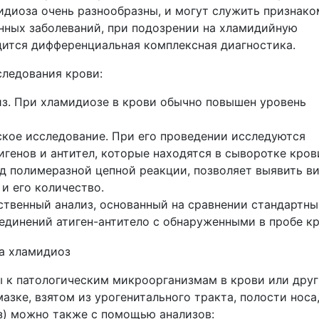
идиоза очень разнообразны, и могут служить признако
нных заболеваний, при подозрении на хламидийную
ится дифференциальная комплексная диагностика.
следования крови:
з. При хламидиозе в крови обычно повышен уровень
кое исследование. При его проведении исследуются
игенов и антител, которые находятся в сыворотке кров
 полимеразной цепной реакции, позволяет выявить в
 и его количество.
твенный анализ, основанный на сравнении стандартны
единений атиген-антитело с обнаруженными в пробе кр
ы к патологическим микроорганизмам в крови или дру
азке, взятом из урогенитального тракта, полости носа
з) можно также с помощью анализов: