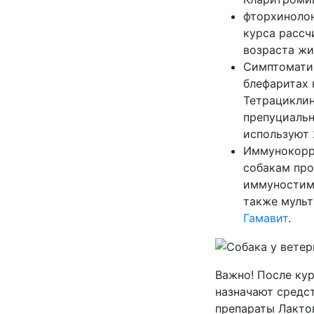
фторхиноло
курса рассч
возраста жи
Симптоматич
блефаритах 
Тетрациклин
препуциаль
используют 
Иммунокорр
собакам про
иммуностим
также мульт
Гамавит
.
Важно! После ку
назначают средс
препараты Лактов