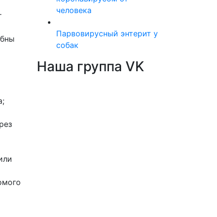
человека
т
Парвовирусный энтерит у
обны
собак
Наша группа VK
;
рез
или
омого