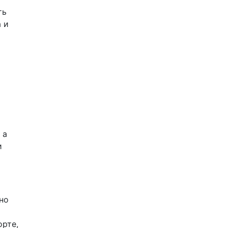
ть
 и
 а
и
но
орте,