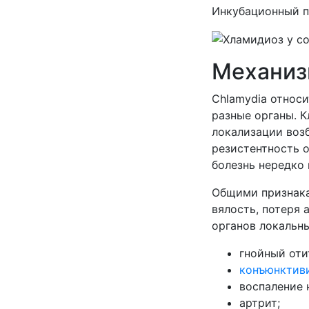
Инкубационный пе
Механиз
Chlamydia относ
разные органы. К
локализации воз
резистентность 
болезнь нередко 
Общими признака
вялость, потеря 
органов локальн
гнойный оти
конъюнктив
воспаление 
артрит;