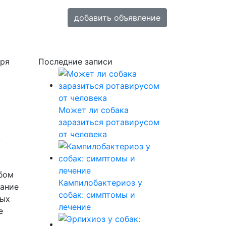
добавить объявление
бря
Последние записи
Может ли собака
заразиться ротавирусом
от человека
,
бом
Кампилобактериоз у
вание
собак: симптомы и
ных
лечение
е