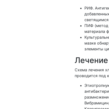
РИФ. Антиге
добавленных
светящимся
ПИФ (метод 
материала 
Культуральн
мазке обна
элементы ци
Лечение
Схема лечения х
проводится под к
Этиотропную
антибактер
размножение
Вибрамицин,
Кларитромиц