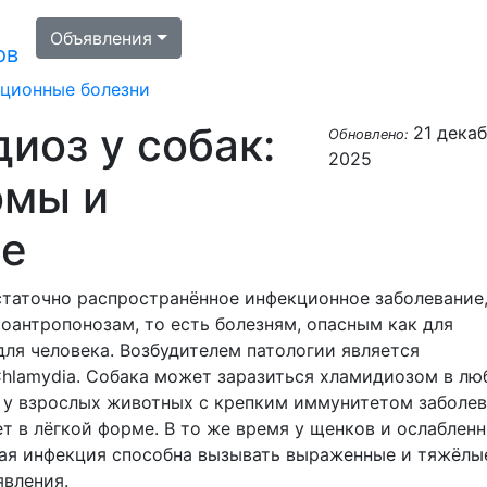
Объявления
ов
ционные болезни
иоз у собак:
21 дека
Обновлено:
2025
омы и
ие
таточно распространённое инфекционное заболевание
оантропонозам, то есть болезням, опасным как для
для человека. Возбудителем патологии является
hlamydia. Собака может заразиться хламидиозом в лю
о у взрослых животных с крепким иммунитетом заболе
т в лёгкой форме. В то же время у щенков и ослаблен
ая инфекция способна вызывать выраженные и тяжёлы
явления.