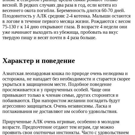
весной. В редких случаях два раза в год, если котята из
весеннего окота погибли. Беременность длится 60-70 дней.
Плодовитость у АЛК средняя: 2-4 котенка. Малыши остаются
в логове в течение первого месяца жизни. Рождаются с весом
75-130 г к 14 дню открывают глаза. В возрасте 4 недели они
уже начинают выходить из убежища, пробовать на вкус
твердую пищу и весят почти в 4 раза больше.
Характер и поведение
Азиатская леопардовая кошка по природе очень нелюдима и
осторожна, не нападает без необходимости и старается скорее
укрыться в защищенном месте. Подобное поведение
прослеживается и у прирученных особей. Чаще они
привыкают только к членам семьи, других сторонятся и
побаиваются. При напористом желании погладить будут
агрессивно защищаться. Очень независимы. Ласка и
поглаживания не доставляют им особого удовольствия.
Прирученные АЛК очень игривые, особенно в молодом
возрасте. Предпочтение отдают тем играм, где можно
проявить свои охотничьи инстинкты. Часто с удовольствием