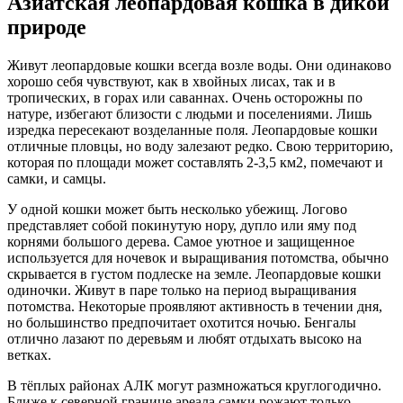
Азиатская леопардовая кошка в дикой
природе
Живут леопардовые кошки всегда возле воды. Они одинаково
хорошо себя чувствуют, как в хвойных лисах, так и в
тропических, в горах или саваннах. Очень осторожны по
натуре, избегают близости с людьми и поселениями. Лишь
изредка пересекают возделанные поля. Леопардовые кошки
отличные пловцы, но воду залезают редко. Свою территорию,
которая по площади может составлять 2-3,5 км2, помечают и
самки, и самцы.
У одной кошки может быть несколько убежищ. Логово
представляет собой покинутую нору, дупло или яму под
корнями большого дерева. Самое уютное и защищенное
используется для ночевок и выращивания потомства, обычно
скрывается в густом подлеске на земле. Леопардовые кошки
одиночки. Живут в паре только на период выращивания
потомства. Некоторые проявляют активность в течении дня,
но большинство предпочитает охотится ночью. Бенгалы
отлично лазают по деревьям и любят отдыхать высоко на
ветках.
В тёплых районах АЛК могут размножаться круглогодично.
Ближе к северной границе ареала самки рожают только