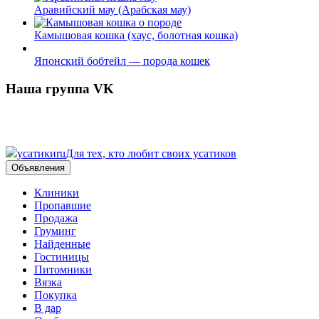
Аравийский мау (Арабская мау)
Камышовая кошка (хаус, болотная кошка)
Японский бобтейл — порода кошек
Наша группа VK
усатики
ru
Для тех, кто любит своих усатиков
Объявления
Клиники
Пропавшие
Продажа
Груминг
Найденные
Гостиницы
Питомники
Вязка
Покупка
В дар