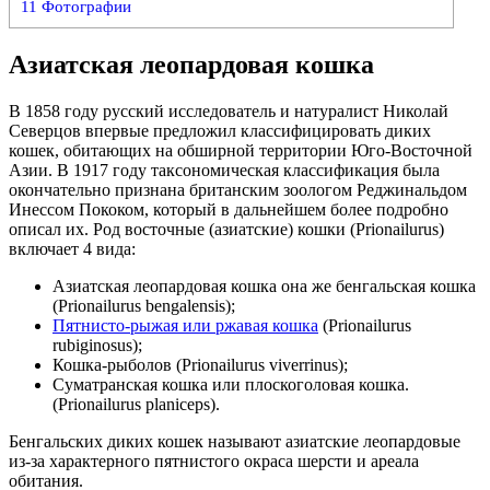
11
Фотографии
Азиатская леопардовая кошка
В 1858 году русский исследователь и натуралист Николай
Северцов впервые предложил классифицировать диких
кошек, обитающих на обширной территории Юго-Восточной
Азии. В 1917 году таксономическая классификация была
окончательно признана британским зоологом Реджинальдом
Инессом Пококом, который в дальнейшем более подробно
описал их. Род восточные (азиатские) кошки (Prionailurus)
включает 4 вида:
Азиатская леопардовая кошка она же бенгальская кошка
(Prionailurus bengalensis);
Пятнисто-рыжая или ржавая кошка
(Prionailurus
rubiginosus);
Кошка-рыболов (Prionailurus viverrinus);
Суматранская кошка или плоскоголовая кошка.
(Prionailurus planiceps).
Бенгальских диких кошек называют азиатские леопардовые
из-за характерного пятнистого окраса шерсти и ареала
обитания.