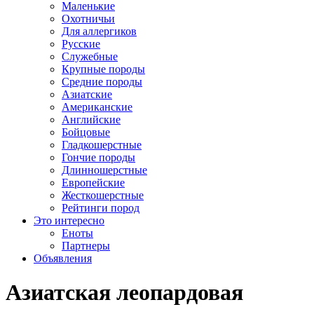
Маленькие
Охотничьи
Для аллергиков
Русские
Служебные
Крупные породы
Средние породы
Азиатские
Американские
Английские
Бойцовые
Гладкошерстные
Гончие породы
Длинношерстные
Европейские
Жесткошерстные
Рейтинги пород
Это интересно
Еноты
Партнеры
Объявления
Азиатская леопардовая