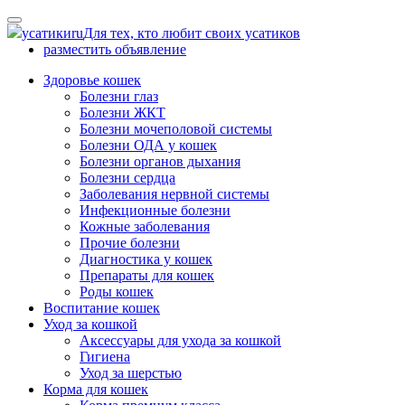
Skip
to
усатики
ru
Для тех, кто любит своих усатиков
content
разместить объявление
Здоровье кошек
Болезни глаз
Болезни ЖКТ
Болезни мочеполовой системы
Болезни ОДА у кошек
Болезни органов дыхания
Болезни сердца
Заболевания нервной системы
Инфекционные болезни
Кожные заболевания
Прочие болезни
Диагностика у кошек
Препараты для кошек
Роды кошек
Воспитание кошек
Уход за кошкой
Аксессуары для ухода за кошкой
Гигиена
Уход за шерстью
Корма для кошек