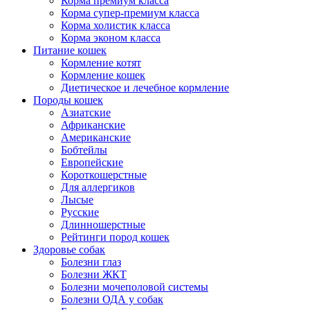
Корма премиум класса
Корма супер-премиум класса
Корма холистик класса
Корма эконом класса
Питание кошек
Кормление котят
Кормление кошек
Диетическое и лечебное кормление
Породы кошек
Азиатские
Африканские
Американские
Бобтейлы
Европейские
Короткошерстные
Для аллергиков
Лысые
Русские
Длинношерстные
Рейтинги пород кошек
Здоровье собак
Болезни глаз
Болезни ЖКТ
Болезни мочеполовой системы
Болезни ОДА у собак