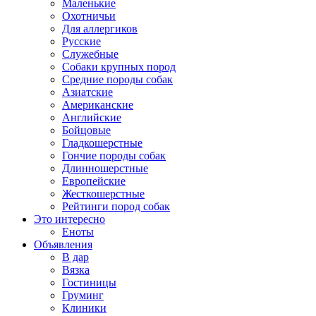
Маленькие
Охотничьи
Для аллергиков
Русские
Служебные
Собаки крупных пород
Средние породы собак
Азиатские
Американские
Английские
Бойцовые
Гладкошерстные
Гончие породы собак
Длинношерстные
Европейские
Жесткошерстные
Рейтинги пород собак
Это интересно
Еноты
Объявления
В дар
Вязка
Гостиницы
Груминг
Клиники