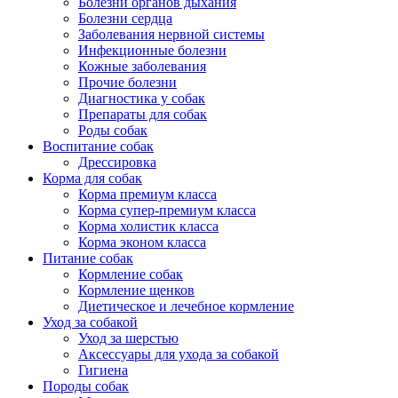
Болезни органов дыхания
Болезни сердца
Заболевания нервной системы
Инфекционные болезни
Кожные заболевания
Прочие болезни
Диагностика у собак
Препараты для собак
Роды собак
Воспитание собак
Дрессировка
Корма для собак
Корма премиум класса
Корма супер-премиум класса
Корма холистик класса
Корма эконом класса
Питание собак
Кормление собак
Кормление щенков
Диетическое и лечебное кормление
Уход за собакой
Уход за шерстью
Аксессуары для ухода за собакой
Гигиена
Породы собак