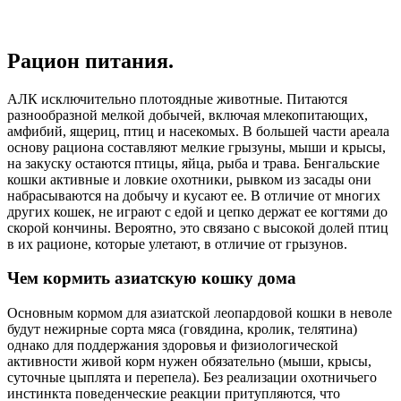
Рацион питания.
АЛК исключительно плотоядные животные. Питаются
разнообразной мелкой добычей, включая млекопитающих,
амфибий, ящериц, птиц и насекомых. В большей части ареала
основу рациона составляют мелкие грызуны, мыши и крысы,
на закуску остаются птицы, яйца, рыба и трава. Бенгальские
кошки активные и ловкие охотники, рывком из засады они
набрасываются на добычу и кусают ее. В отличие от многих
других кошек, не играют с едой и цепко держат ее когтями до
скорой кончины. Вероятно, это связано с высокой долей птиц
в их рационе, которые улетают, в отличие от грызунов.
Чем кормить азиатскую кошку дома
Основным кормом для азиатской леопардовой кошки в неволе
будут нежирные сорта мяса (говядина, кролик, телятина)
однако для поддержания здоровья и физиологической
активности живой корм нужен обязательно (мыши, крысы,
суточные цыплята и перепела). Без реализации охотничьего
инстинкта поведенческие реакции притупляются, что