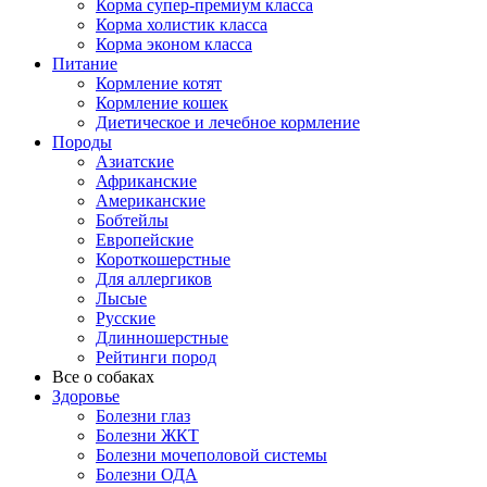
Корма супер-премиум класса
Корма холистик класса
Корма эконом класса
Питание
Кормление котят
Кормление кошек
Диетическое и лечебное кормление
Породы
Азиатские
Африканские
Американские
Бобтейлы
Европейские
Короткошерстные
Для аллергиков
Лысые
Русские
Длинношерстные
Рейтинги пород
Все о собаках
Здоровье
Болезни глаз
Болезни ЖКТ
Болезни мочеполовой системы
Болезни ОДА