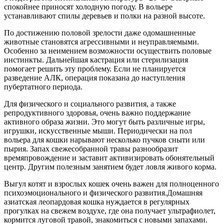
спокойнее приносят холодную погоду. В вольере
устанавливают спилы деревьев и полки на разной высоте.
По достижению половой зрелости даже одомашненные
животные становятся агрессивными и неуправляемыми.
Особенно за неимением возможности осуществить половые
инстинкты. Дальнейшая кастрация или стерилизация
помогает решить эту проблему. Если не планируется
разведение АЛК, операция показана до наступления
пубертатного периода.
Для физического и социального развития, а также
репродуктивного здоровья, очень важно поддержание
активного образа жизни. Это могут быть различные игры,
игрушки, искусственные мыши. Периодически на пол
вольера для кошки нарывают несколько пучков сныти или
пырия. Запах свежесобранной травы разнообразит
времяпровождение и заставит активизировать обонятельный
центр. Другим полезным занятием будет ловля живого корма.
Выгул котят и взрослых кошек очень важен для полноценного
психоэмоционального и физического развития.
Домашняя
азиатская леопардовая кошка нуждается в регулярных
прогулках на свежем воздухе, где она получает ультрафиолет,
кормится луговой травой, знакомиться с новыми запахами.