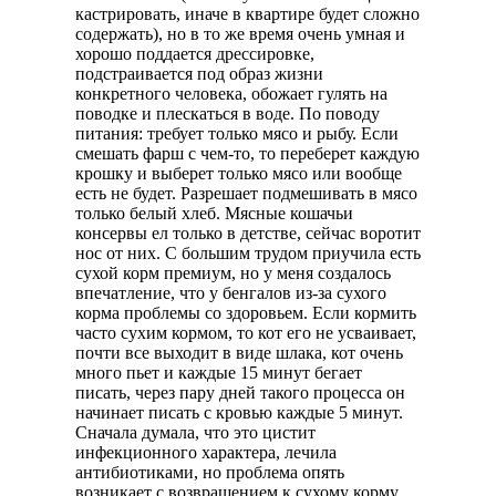
кастрировать, иначе в квартире будет сложно
содержать), но в то же время очень умная и
хорошо поддается дрессировке,
подстраивается под образ жизни
конкретного человека, обожает гулять на
поводке и плескаться в воде. По поводу
питания: требует только мясо и рыбу. Если
смешать фарш с чем-то, то переберет каждую
крошку и выберет только мясо или вообще
есть не будет. Разрешает подмешивать в мясо
только белый хлеб. Мясные кошачьи
консервы ел только в детстве, сейчас воротит
нос от них. С большим трудом приучила есть
сухой корм премиум, но у меня создалось
впечатление, что у бенгалов из-за сухого
корма проблемы со здоровьем. Если кормить
часто сухим кормом, то кот его не усваивает,
почти все выходит в виде шлака, кот очень
много пьет и каждые 15 минут бегает
писать, через пару дней такого процесса он
начинает писать с кровью каждые 5 минут.
Сначала думала, что это цистит
инфекционного характера, лечила
антибиотиками, но проблема опять
возникает с возвращением к сухому корму