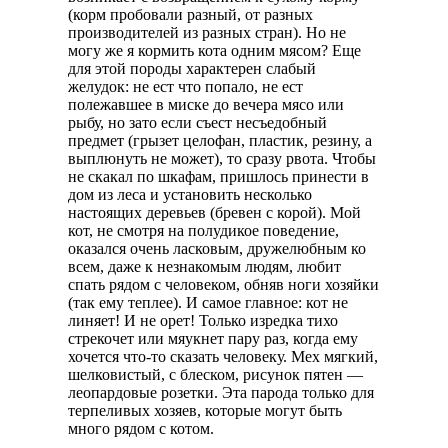
(корм пробовали разный, от разных
производителей из разных стран). Но не
могу же я кормить кота одним мясом? Еще
для этой породы характерен слабый
желудок: не ест что попало, не ест
полежавшее в миске до вечера мясо или
рыбу, но зато если съест несъедобный
предмет (грызет целофан, пластик, резину, а
выплюнуть не может), то сразу рвота. Чтобы
не скакал по шкафам, пришлось принести в
дом из леса и установить несколько
настоящих деревьев (бревен с корой). Мой
кот, не смотря на полудикое поведение,
оказался очень ласковым, дружелюбным ко
всем, даже к незнакомым людям, любит
спать рядом с человеком, обняв ноги хозяйки
(так ему теплее). И самое главное: кот не
линяет! И не орет! Только изредка тихо
стрекочет или мяукнет пару раз, когда ему
хочется что-то сказать человеку. Мех мягкий,
шелковистый, с блеском, рисунок пятен —
леопардовые розетки. Эта парода только для
терпеливых хозяев, которые могут быть
много рядом с котом.