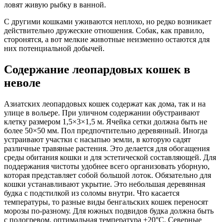
ловят живую рыбку в ванной.
С другими кошками уживаются неплохо, но редко возникает
действительно дружеские отношения. Собак, как правило,
сторонятся, а вот мелкие животные неизменно остаются для
них потенциальной добычей.
Содержание леопардовых кошек в
неволе
Азиатских леопардовых кошек содержат как дома, так и на
улице в вольере. При уличном содержании обустраивают
клетку размером 1,5×3×1,5 м. Ячейка сетки должна быть не
более 50×50 мм. Пол предпочтительно деревянный. Иногда
устраивают участки с насыпью земли, в которую садят
различные травяные растения. Это делается для обогащения
среды обитания кошки и для эстетической составляющей. Для
поддержания чистоты удобнее всего организовать уборную,
которая представляет собой большой лоток. Обязательно для
кошки устанавливают укрытие. Это небольшая деревянная
будка с подстилкой из соломы внутри. Что касается
температуры, то разные виды бенгальских кошек переносят
морозы по-разному. Для южных подвидов будка должна быть
с подогревом, оптимальная температура +20°С. Северные