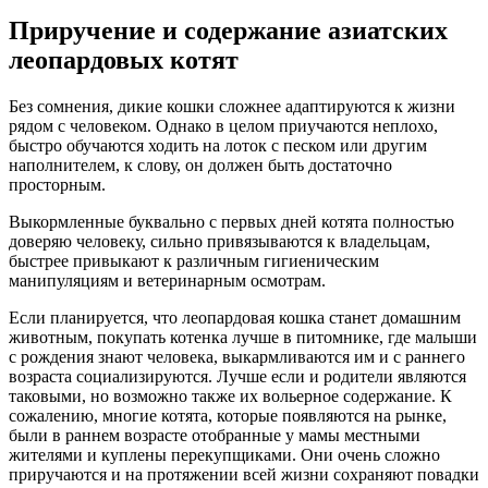
Приручение и содержание азиатских
леопардовых котят
Без сомнения, дикие кошки сложнее адаптируются к жизни
рядом с человеком. Однако в целом приучаются неплохо,
быстро обучаются ходить на лоток с песком или другим
наполнителем, к слову, он должен быть достаточно
просторным.
Выкормленные буквально с первых дней котята полностью
доверяю человеку, сильно привязываются к владельцам,
быстрее привыкают к различным гигиеническим
манипуляциям и ветеринарным осмотрам.
Если планируется, что леопардовая кошка станет домашним
животным, покупать котенка лучше в питомнике, где малыши
с рождения знают человека, выкармливаются им и с раннего
возраста социализируются. Лучше если и родители являются
таковыми, но возможно также их вольерное содержание. К
сожалению, многие котята, которые появляются на рынке,
были в раннем возрасте отобранные у мамы местными
жителями и куплены перекупщиками. Они очень сложно
приручаются и на протяжении всей жизни сохраняют повадки