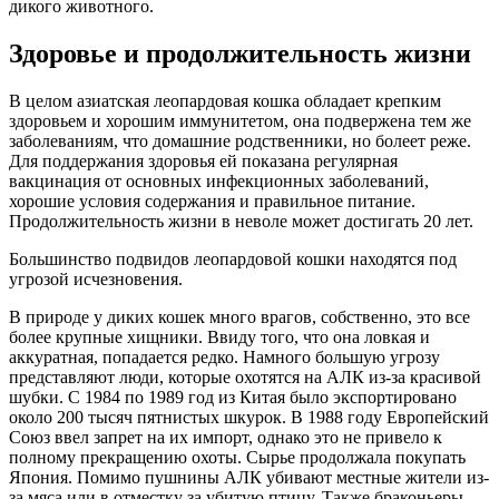
дикого животного.
Здоровье и продолжительность жизни
В целом азиатская леопардовая кошка обладает крепким
здоровьем и хорошим иммунитетом, она подвержена тем же
заболеваниям, что домашние родственники, но болеет реже.
Для поддержания здоровья ей показана регулярная
вакцинация от основных инфекционных заболеваний,
хорошие условия содержания и правильное питание.
Продолжительность жизни в неволе может достигать 20 лет.
Большинство подвидов леопардовой кошки находятся под
угрозой исчезновения.
В природе у диких кошек много врагов, собственно, это все
более крупные хищники. Ввиду того, что она ловкая и
аккуратная, попадается редко. Намного большую угрозу
представляют люди, которые охотятся на АЛК из-за красивой
шубки. С 1984 по 1989 год из Китая было экспортировано
около 200 тысяч пятнистых шкурок. В 1988 году Европейский
Союз ввел запрет на их импорт, однако это не привело к
полному прекращению охоты. Сырье продолжала покупать
Япония. Помимо пушнины АЛК убивают местные жители из-
за мяса или в отместку за убитую птицу. Также браконьеры