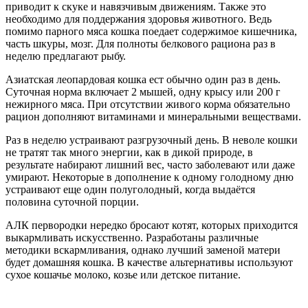
приводит к скуке и навязчивым движениям. Также это
необходимо для поддержания здоровья животного. Ведь
помимо парного мяса кошка поедает содержимое кишечника,
часть шкуры, мозг. Для полноты белкового рациона раз в
неделю предлагают рыбу.
Азиатская леопардовая кошка ест обычно один раз в день.
Суточная норма включает 2 мышей, одну крысу или 200 г
нежирного мяса. При отсутствии живого корма обязательно
рацион дополняют витаминами и минеральными веществами.
Раз в неделю устраивают разгрузочный день. В неволе кошки
не тратят так много энергии, как в дикой природе, в
результате набирают лишний вес, часто заболевают или даже
умирают. Некоторые в дополнение к одному голодному дню
устраивают еще один полуголодный, когда выдаётся
половина суточной порции.
АЛК первородки нередко бросают котят, которых приходится
выкармливать искусственно. Разработаны различные
методики вскармливания, однако лучший заменой матери
будет домашняя кошка. В качестве альтернативы используют
сухое кошачье молоко, козье или детское питание.