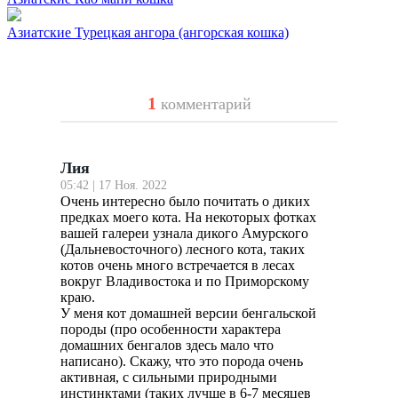
Азиатские
Турецкая ангора (ангорская кошка)
1
комментарий
Лия
05:42 | 17 Ноя. 2022
Очень интересно было почитать о диких
предках моего кота. На некоторых фотках
вашей галереи узнала дикого Амурского
(Дальневосточного) лесного кота, таких
котов очень много встречается в лесах
вокруг Владивостока и по Приморскому
краю.
У меня кот домашней версии бенгальской
породы (про особенности характера
домашних бенгалов здесь мало что
написано). Скажу, что это порода очень
активная, с сильными природными
инстинктами (таких лучше в 6-7 месяцев