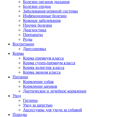
Болезни органов дыхания
Болезни сердца
Заболевания нервной системы
Инфекционные болезни
Кожные заболевания
Прочие болезни
Диагностика
Препараты
Роды
Воспитание
Дрессировка
Корма
Корма премиум класса
Корма супер-премиум класса
Корма холистик класса
Корма эконом класса
Питание
Кормление собак
Кормление щенков
Диетическое и лечебное кормление
Уход
Гигиена
Уход за шерстью
Аксессуары для ухода за собакой
Породы