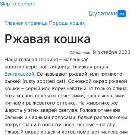
Skip to content
усатики
ru
Главная страница
Породы кошек
Ржавая кошка
9 октября 2023
Обновлено:
Наша главная героиня – маленькая
короткошерстная хищница, близкая родня
бенгальской
. Ее называют ржавой, или пятнисто-
рыжей (rusty spotted cat). Основной окрас ржавой
кошки – серый или коричневатый. И только спина,
бока и лапы покрыты нечеткими, расплывчатыми
пятнами рыжеватого оттенка. На животике же
шерсть у этих зверей светлая. Голова отмечена
белыми и черными полосами: белые расположены
вокруг глаз и в области носа, черные – на лбу.
Ржавый окрас кошек и котов помогает маленьким