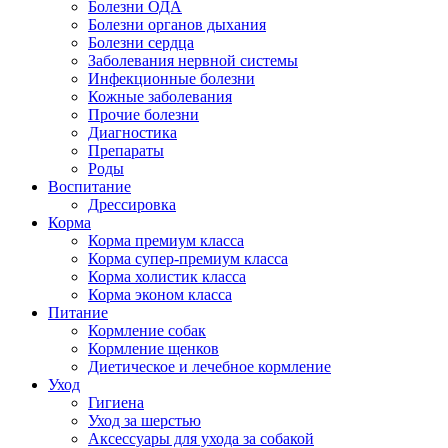
Болезни ОДА
Болезни органов дыхания
Болезни сердца
Заболевания нервной системы
Инфекционные болезни
Кожные заболевания
Прочие болезни
Диагностика
Препараты
Роды
Воспитание
Дрессировка
Корма
Корма премиум класса
Корма супер-премиум класса
Корма холистик класса
Корма эконом класса
Питание
Кормление собак
Кормление щенков
Диетическое и лечебное кормление
Уход
Гигиена
Уход за шерстью
Аксессуары для ухода за собакой