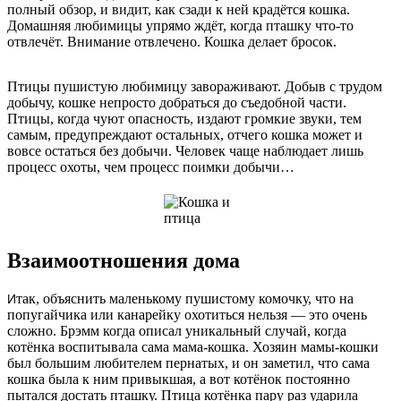
полный обзор, и видит, как сзади к ней крадётся кошка.
Домашняя любимицы упрямо ждёт, когда пташку что-то
отвлечёт. Внимание отвлечено. Кошка делает бросок.
Птицы пушистую любимицу завораживают. Добыв с трудом
добычу, кошке непросто добраться до съедобной части.
Птицы, когда чуют опасность, издают громкие звуки, тем
самым, предупреждают остальных, отчего кошка может и
вовсе остаться без добычи. Человек чаще наблюдает лишь
процесс охоты, чем процесс поимки добычи…
Взаимоотношения дома
так, объяснить маленькому пушистому комочку, что на
И
попугайчика или канарейку охотиться нельзя — это очень
сложно. Брэмм когда описал уникальный случай, когда
котёнка воспитывала сама мама-кошка. Хозяин мамы-кошки
был большим любителем пернатых, и он заметил, что сама
кошка была к ним привыкшая, а вот котёнок постоянно
пытался достать пташку. Птица котёнка пару раз ударила