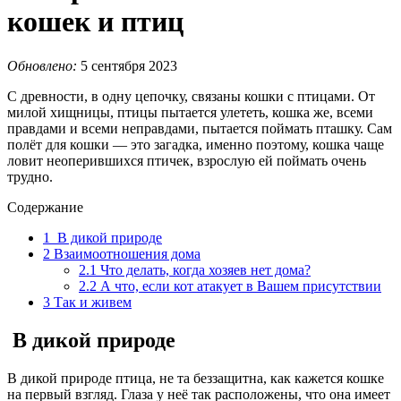
кошек и птиц
Обновлено:
5 сентября 2023
С древности, в одну цепочку, связаны кошки с птицами. От
милой хищницы, птицы пытается улететь, кошка же, всеми
правдами и всеми неправдами, пытается поймать пташку. Сам
полёт для кошки — это загадка, именно поэтому, кошка чаще
ловит неоперившихся птичек, взрослую ей поймать очень
трудно.
Содержание
1
В дикой природе
2
Взаимоотношения дома
2.1
Что делать, когда хозяев нет дома?
2.2
А что, если кот атакует в Вашем присутствии
3
Так и живем
В дикой природе
В дикой природе птица, не та беззащитна, как кажется кошке
на первый взгляд. Глаза у неё так расположены, что она имеет