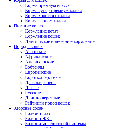
Корма для кошек
Корма премиум класса
Корма супер-премиум класса
Корма холистик класса
Корма эконом класса
Питание кошек
Кормление котят
Кормление кошек
Диетическое и лечебное кормление
Породы кошек
Азиатские
Африканские
Американские
Бобтейлы
Европейские
Короткошерстные
Для аллергиков
Лысые
Русские
Длинношерстные
Рейтинги пород кошек
Здоровье собак
Болезни глаз
Болезни ЖКТ
Болезни мочеполовой системы