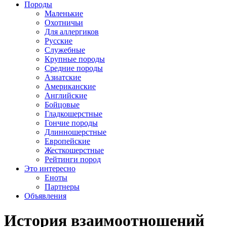
Породы
Маленькие
Охотничьи
Для аллергиков
Русские
Служебные
Крупные породы
Средние породы
Азиатские
Американские
Английские
Бойцовые
Гладкошерстные
Гончие породы
Длинношерстные
Европейские
Жесткошерстные
Рейтинги пород
Это интересно
Еноты
Партнеры
Объявления
История взаимоотношений