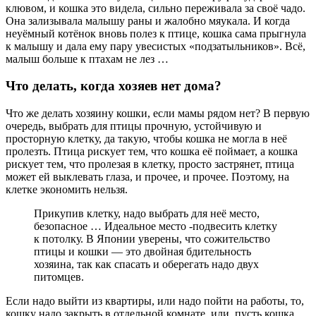
клювом, и кошка это видела, сильно переживала за своё чадо.
Она зализывала малышу раны и жалобно мяукала. И когда
неуёмный котёнок вновь полез к птице, кошка сама прыгнула
к малышу и дала ему пару увесистых «подзатыльников». Всё,
малыш больше к птахам не лез …
Что делать, когда хозяев нет дома?
Что же делать хозяину кошки, если мамы рядом нет? В первую
очередь, выбрать для птицы прочную, устойчивую и
просторную клетку, да такую, чтобы кошка не могла в неё
пролезть. Птица рискует тем, что кошка её поймает, а кошка
рискует тем, что пролезая в клетку, просто застрянет, птица
может ей выклевать глаза, и прочее, и прочее. Поэтому, на
клетке экономить нельзя.
Прикупив клетку, надо выбрать для неё место,
безопасное … Идеальное место -подвесить клетку
к потолку. В Японии уверены, что сожительство
птицы и кошки — это двойная бдительность
хозяина, так как спасать и оберегать надо двух
питомцев.
Если надо выйти из квартиры, или надо пойти на работы, то,
кошку надо закрыть в отдельной комнате, или, пусть кошка