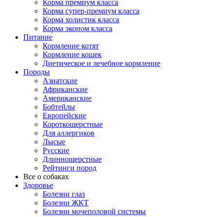
Корма премиум класса
Корма супер-премиум класса
Корма холистик класса
Корма эконом класса
Питание
Кормление котят
Кормление кошек
Диетическое и лечебное кормление
Породы
Азиатские
Африканские
Американские
Бобтейлы
Европейские
Короткошерстные
Для аллергиков
Лысые
Русские
Длинношерстные
Рейтинги пород
Все о собаках
Здоровье
Болезни глаз
Болезни ЖКТ
Болезни мочеполовой системы