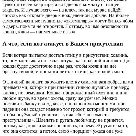
гуляет по всей квартире, а вот дверь в комнату с птицей —
закрыть. И лучше всего — на ключ, так как мурка найдёт
способ, как открыть дверь к вожделенной добыче. Наиболее
самоотверженные пушистые «экземпляры» могут биться лбом
о дверь, пока та не откроется. Поэтому, во имя безопасности
кошки, ключ — наименьшее из зол.
А что, если кот атакует в Вашем присутствии
Если котяра пытается достать птицу в присутствии хозяина,
то, поможет такая полезная штука, как водяной пистолет. Для
кошки будет достаточно пары раз, чтобы хозяин на неё
брызнул водой, и попытки лезть к птице, как водой смоет.
Отличный вариант, окружить клетку самыми разнообразными
предметами, которые при падении сильно шумят, к примеру,
ключи, погремушки. Кошка, прирождённый охотник, и при
любом шуме, во время охоты, сразу же убегает. Можно
поставить банку из-под кофе, наполненную монетами, при
падении она создаст именно тот грохот, который и требуется,
чтобы неуёмный пушистик тут же сбежал с «места
преступления». Шлёпать и ругать любимицу не придётся,
потому как, кошка может не понять, почему её ругают за то,
что она охотится, а потом, свою «порцию» ужаса она уже