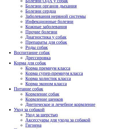
Болезни ОДА у собак
Болезни органов дыхания
Болезни сердца
Заболевания нервной системы
Инфекционные болезни
Кожные заболевания
Прочие болезни
Диагностика у собак
Препараты для собак
Роды собак
Воспитание собак
Дрессировка
Корма для собак
Корма премиум класса
Корма супер-премиум класса
Корма холистик класса
Корма эконом класса
Питание собак
Кормление собак
Кормление щенков
Диетическое и лечебное кормление
Уход за собакой
Уход за шерстью
Аксессуары для ухода за собакой
Гигиена