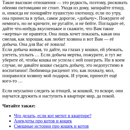
Такие высокие отношения — это редкость, поэтому, рисковать
обеими питомцами не стоит. Уходя из дому, запирайте птицу,
и, никогда не поощряйте пушистую охотницу, если по утру,
она принесла в зубах, самое дорогое, «добычу». Пожурите её
немного, но не кричите, не ругайте, и не бейте. Погладьте её,
дайте что-нибудь вкусненькое и скажите, что Вам такие
«жертвы» не нравятся. Она лишь хочет показать, какая она
смелая, как хорошая, как любит хозяина и вот Вам — её
добыча. Она для Вас её ловила!
Если добыча живая, то дайте, на глазах у кошки, ей убежать,
улететь, уплыть … Если добыча мертва, пожурите, и тут же
уберите её, чтобы кошка не успела с ней поиграть. Ни в коем
случае, не давайте кошке съедать добычу, это недопустимо в
воспитании! Любимица расценит это, как похвалу, мол,
понравился хозяину мой подарок. И утром, принесёт ещё
кого-то …
Если неусыпно следить за птицей, за кошкой, то вскоре, они
научатся дружить и наступить в квартире мир, да покой.
Читайте также:
Что делать, если кот метит в квартире?
Анекдоты про котов и кошек
Смешные истории про кошек и котов