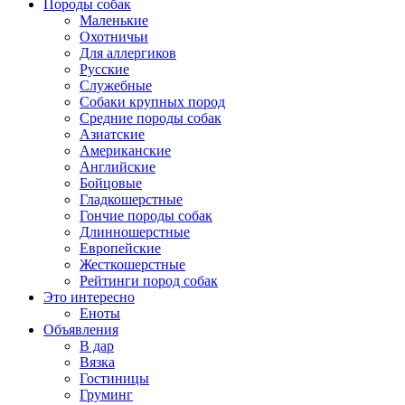
Породы собак
Маленькие
Охотничьи
Для аллергиков
Русские
Служебные
Собаки крупных пород
Средние породы собак
Азиатские
Американские
Английские
Бойцовые
Гладкошерстные
Гончие породы собак
Длинношерстные
Европейские
Жесткошерстные
Рейтинги пород собак
Это интересно
Еноты
Объявления
В дар
Вязка
Гостиницы
Груминг