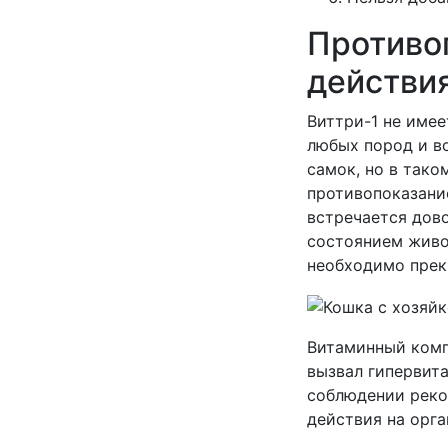
Противо
действи
Виттри-1 не име
любых пород и в
самок, но в так
противопоказани
встречается дово
состоянием живо
необходимо прек
Витаминный комп
вызвал гипервита
соблюдении реко
действия на орга