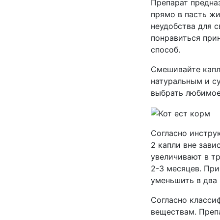
Препарат предна
прямо в пасть ж
неудобства для с
понравиться при
способ.
Смешивайте капл
натуральным и с
выбрать любимое
Согласно инстру
2 капли вне зави
увеличивают в т
2-3 месяцев. При
уменьшить в два 
Согласно класси
веществам. Препа