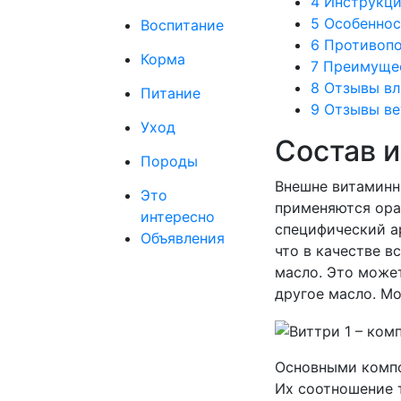
4
Инструкци
5
Особеннос
Воспитание
6
Противопо
Корма
7
Преимуще
8
Отзывы вл
Питание
9
Отзывы ве
Уход
Состав 
Породы
Внешне витаминн
Это
применяются ора
интересно
специфический ар
Объявления
что в качестве в
масло. Это может
другое масло. М
Основными компо
Их соотношение 