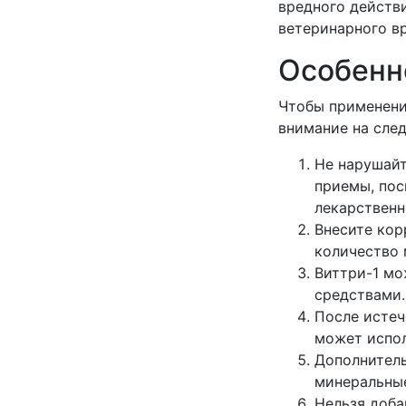
вредного действ
ветеринарного вр
Особенн
Чтобы применени
внимание на сле
Не нарушайт
приемы, пос
лекарственн
Внесите кор
количество 
Виттри-1 мо
средствами.
После истеч
может испол
Дополнитель
минеральны
Нельзя доба