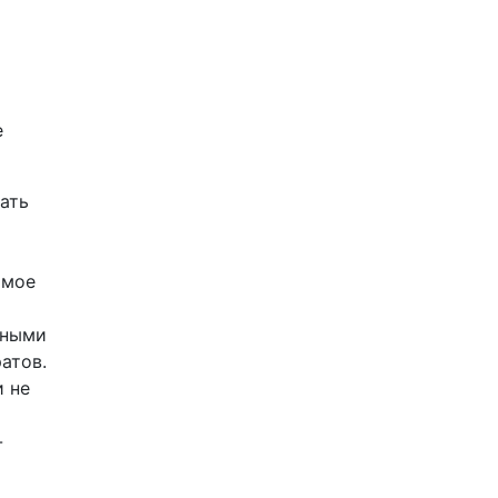
е
ать
имое
нными
атов.
и не
-