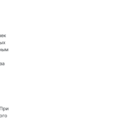
шек
ных
нным
за
 При
ого