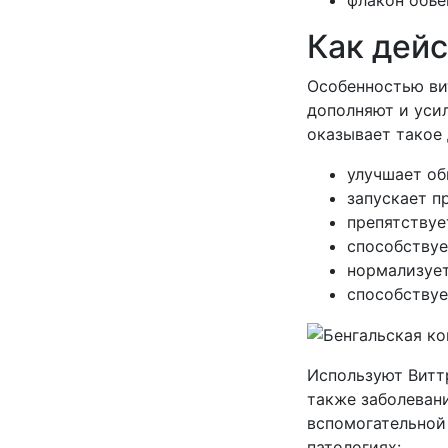
Как дейс
Особенностью ви
дополняют и усил
оказывает такое 
улучшает об
запускает п
препятствуе
способствуе
нормализует
способствуе
Используют Виттр
также заболевани
вспомогательной
патологиях: