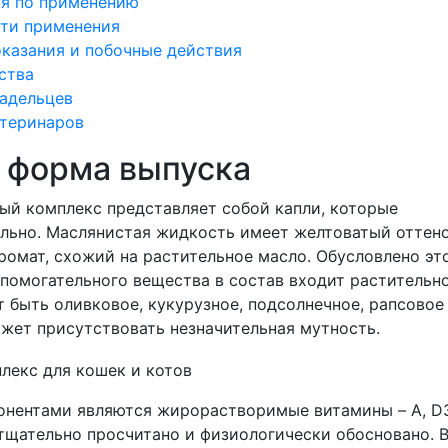
я по применению
ти применения
казания и побочные действия
ства
адельцев
теринаров
и форма выпуска
ый комплекс представляет собой капли, которые
льно. Маслянистая жидкость имеет желтоватый оттено
омат, схожий на растительное масло. Обусловлено это
спомогательного вещества в состав входит растительн
 быть оливковое, кукурузное, подсолнечное, рапсовое
ожет присутствовать незначительная мутность.
нентами являются жирорастворимые витамины – A, D3
тщательно просчитано и физиологически обосновано. В