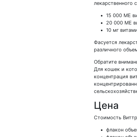
лекарственного 
15 000 МЕ в
20 000 МЕ в
10 мг витами
Фасуется лекарс
различного объем
Обратите внимани
Для кошек и кото
концентрация вит
концентрированн
сельскохозяйств
Цена
Стоимость Виттри
флакон объе
флакон объе