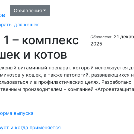
Объявления
ов
араты для кошек
 1 – комплекс
21 дека
Обновлено:
2025
шек и котов
лексный витаминный препарат, который используется д
минозов у кошек, а также патологий, развивающихся н
льзоваться и в профилактических целях. Разработано
ственным производителем – компанией «Агроветзащита
орма выпуска
ует и когда применяется