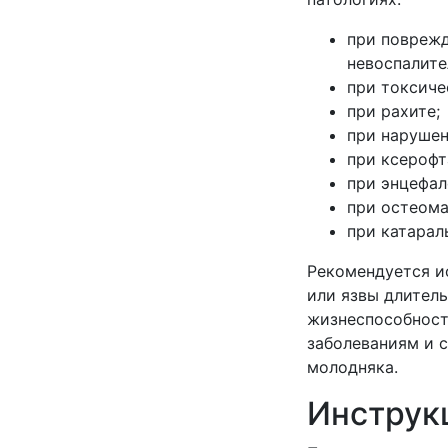
при поврежд
невоспалите
при токсиче
при рахите;
при нарушен
при ксерофт
при энцефал
при остеома
при катарал
Рекомендуется ис
или язвы длител
жизнеспособност
заболеваниям и 
молодняка.
Инструк