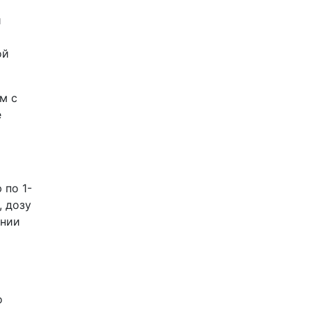
и
ой
м с
е
 по 1-
, дозу
ении
о