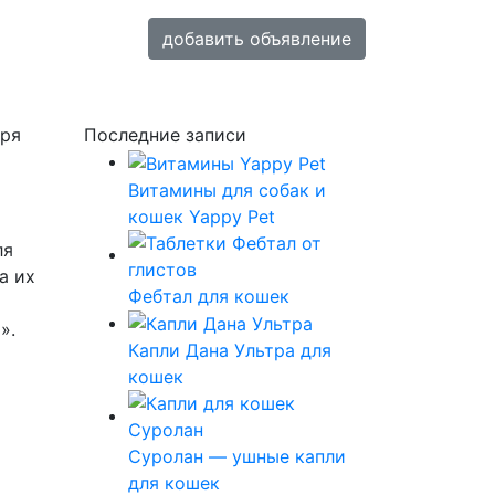
добавить объявление
бря
Последние записи
Витамины для собак и
кошек Yappy Pet
ля
а их
Фебтал для кошек
».
Капли Дана Ультра для
кошек
Суролан — ушные капли
для кошек