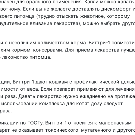
значен для орального применения. Капли можно капать
ивотному. Если вы не желаете доставлять дискомфорт 
воего питомца (трудно отыскать животное, которому
нудительное вливание лекарства), можно выбрать друг
и с небольшим количеством корма. Виттри-1 совмести
ухим кормом, консервами. Для приема лекарства лучш
 лакомство питомца.
кции, Виттри-1 дают кошкам с профилактической целью
симости от веса. Если препарат применяют для лечения
ри раза. Давать лекарство нужно ежедневно на протяж
 использовании комплекса для котят дозу следует
раза.
фикации по ГОСТу, Виттри-1 относится к малоопасным
рат не оказывает токсического, мутагенного и другог