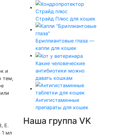
Страйд Плюс для кошек
Бриллиантовые глаза —
капли для кошек
Какие человеческие
антибиотики можно
к и
давать кошкам
 тем,
ое
 или
Антигистаминные
препараты для кошек
Наша группа VK
, E.
 1 мл