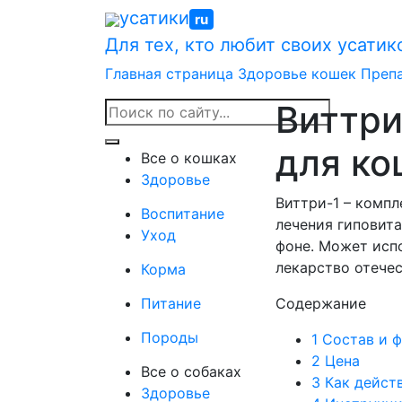
Skip
усатики
ru
to
Для тех, кто любит своих усатик
content
Главная страница
Здоровье кошек
Преп
Виттри
для ко
Все о кошках
Здоровье
Виттри-1 – комп
Воспитание
лечения гиповита
Уход
фоне. Может испо
лекарство отече
Корма
Питание
Содержание
Породы
1
Состав и ф
2
Цена
Все о собаках
3
Как действ
Здоровье