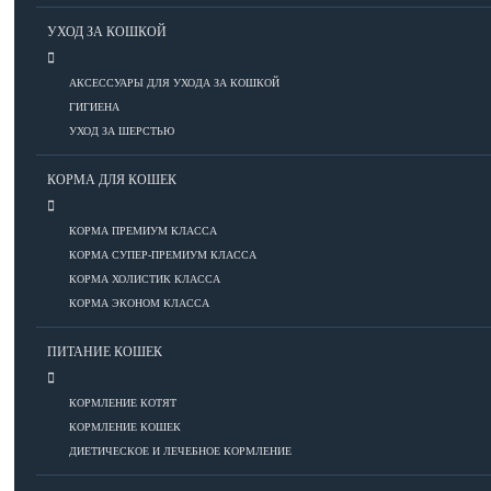
Болезни ОДА у кошек
УХОД ЗА КОШКОЙ
Болезни органов дыхания
Болезни сердца
ДОБАВИТЬ ОБЪЯВЛЕНИЕ
АКСЕССУАРЫ ДЛЯ УХОДА ЗА КОШКОЙ
Заболевания нервной системы
ГИГИЕНА
Инфекционные болезни
УХОД ЗА ШЕРСТЬЮ
Кожные заболевания
Прочие болезни
КОРМА ДЛЯ КОШЕК
Диагностика у кошек
Препараты для кошек
КОРМА ПРЕМИУМ КЛАССА
Роды кошек
КОРМА СУПЕР-ПРЕМИУМ КЛАССА
КОРМА ХОЛИСТИК КЛАССА
КОРМА ЭКОНОМ КЛАССА
ВОСПИТАНИЕ
ПИТАНИЕ КОШЕК
УХОД
КОРМЛЕНИЕ КОТЯТ
КОРМЛЕНИЕ КОШЕК
Аксессуары для ухода
ДИЕТИЧЕСКОЕ И ЛЕЧЕБНОЕ КОРМЛЕНИЕ
Гигиена