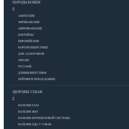
ПОРОДЫ КОШЕК
Уход за шерстью
АЗИАТСКИЕ
КОРМА
АФРИКАНСКИЕ
АМЕРИКАНСКИЕ
БОБТЕЙЛЫ
Корма премиум класса
ЕВРОПЕЙСКИЕ
КОРОТКОШЕРСТНЫЕ
Корма супер-премиум класса
ДЛЯ АЛЛЕРГИКОВ
Корма холистик класса
ЛЫСЫЕ
Корма эконом класса
РУССКИЕ
ДЛИННОШЕРСТНЫЕ
ПИТАНИЕ
РЕЙТИНГИ ПОРОД КОШЕК
ЗДОРОВЬЕ СОБАК
Кормление котят
БОЛЕЗНИ ГЛАЗ
Кормление кошек
БОЛЕЗНИ ЖКТ
Диетическое и лечебное кормление
БОЛЕЗНИ МОЧЕПОЛОВОЙ СИСТЕМЫ
БОЛЕЗНИ ОДА У СОБАК