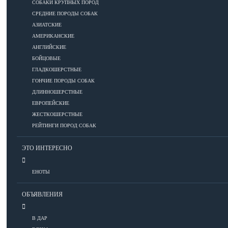
СОБАКИ КРУПНЫХ ПОРОД
СРЕДНИЕ ПОРОДЫ СОБАК
Дрессировка
АЗИАТСКИЕ
АМЕРИКАНСКИЕ
КОРМА
АНГЛИЙСКИЕ
БОЙЦОВЫЕ
ГЛАДКОШЕРСТНЫЕ
ГОНЧИЕ ПОРОДЫ СОБАК
Корма премиум класса
ДЛИННОШЕРСТНЫЕ
Корма супер-премиум класса
ЕВРОПЕЙСКИЕ
Корма холистик класса
ЖЕСТКОШЕРСТНЫЕ
Корма эконом класса
РЕЙТИНГИ ПОРОД СОБАК
ЭТО ИНТЕРЕСНО
ПИТАНИЕ
ЕНОТЫ
Кормление собак
ОБЪЯВЛЕНИЯ
Кормление щенков
Диетическое и лечебное кормление
В ДАР