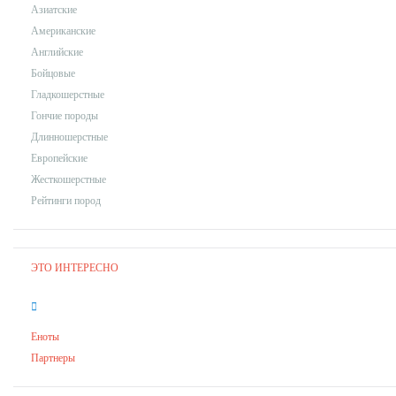
Азиатские
Американские
Английские
Бойцовые
Гладкошерстные
Гончие породы
Длинношерстные
Европейские
Жесткошерстные
Рейтинги пород
ЭТО ИНТЕРЕСНО
Еноты
Партнеры