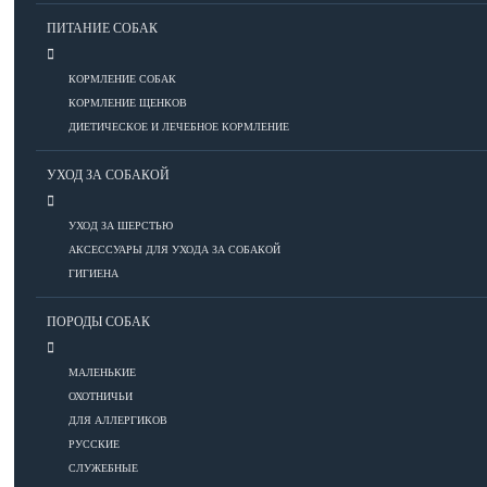
ПИТАНИЕ СОБАК
Болезни глаз
КОРМЛЕНИЕ СОБАК
Болезни ЖКТ
КОРМЛЕНИЕ ЩЕНКОВ
Болезни мочеполовой системы
ДИЕТИЧЕСКОЕ И ЛЕЧЕБНОЕ КОРМЛЕНИЕ
Болезни ОДА
УХОД ЗА СОБАКОЙ
Болезни органов дыхания
Болезни сердца
УХОД ЗА ШЕРСТЬЮ
Заболевания нервной системы
АКСЕССУАРЫ ДЛЯ УХОДА ЗА СОБАКОЙ
Инфекционные болезни
ГИГИЕНА
Кожные заболевания
Прочие болезни
ПОРОДЫ СОБАК
Диагностика
Препараты
МАЛЕНЬКИЕ
Роды
ОХОТНИЧЬИ
ДЛЯ АЛЛЕРГИКОВ
ВОСПИТАНИЕ
РУССКИЕ
СЛУЖЕБНЫЕ