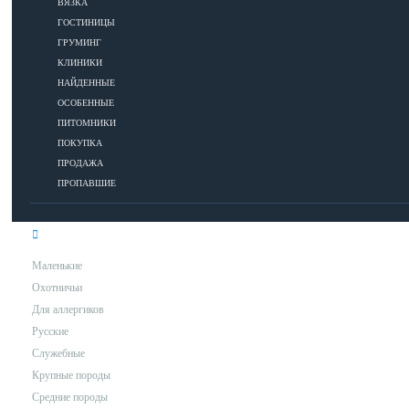
ВЯЗКА
ГОСТИНИЦЫ
УХОД
ГРУМИНГ
КЛИНИКИ
НАЙДЕННЫЕ
Гигиена
ОСОБЕННЫЕ
Уход за шерстью
ПИТОМНИКИ
Аксессуары для ухода за собакой
ПОКУПКА
ПРОДАЖА
ПРОПАВШИЕ
ПОРОДЫ
Маленькие
Охотничьи
Для аллергиков
Русские
Служебные
Крупные породы
Средние породы