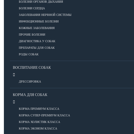
ПОРОДЫ
БОЛЕЗНИ ОРГАНОВ ДЫХАНИЯ
БОЛЕЗНИ СЕРДЦА
ЗАБОЛЕВАНИЯ НЕРВНОЙ СИСТЕМЫ
ИНФЕКЦИОННЫЕ БОЛЕЗНИ
Азиатские
КОЖНЫЕ ЗАБОЛЕВАНИЯ
Африканские
ПРОЧИЕ БОЛЕЗНИ
Американские
ДИАГНОСТИКА У СОБАК
Бобтейлы
ПРЕПАРАТЫ ДЛЯ СОБАК
Европейские
РОДЫ СОБАК
Короткошерстные
Для аллергиков
ВОСПИТАНИЕ СОБАК
Лысые
Русские
ДРЕССИРОВКА
Длинношерстные
КОРМА ДЛЯ СОБАК
Рейтинги пород
КОРМА ПРЕМИУМ КЛАССА
КОРМА СУПЕР-ПРЕМИУМ КЛАССА
ВСЕ О СОБАКАХ
КОРМА ХОЛИСТИК КЛАССА
КОРМА ЭКОНОМ КЛАССА
ЗДОРОВЬЕ