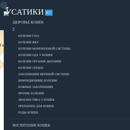
Skip
to
УСАТИКИ
content
RU
Для тех, кто любит своих усатиков
ОБЪЯВЛЕНИЯ
РАЗМЕСТИТЬ ОБЪЯВЛЕНИЕ
ЗДОРОВЬЕ КОШЕК
БОЛЕЗНИ ГЛАЗ
БОЛЕЗНИ ЖКТ
Главная страница
Это интересно
БОЛЕЗНИ МОЧЕПОЛОВОЙ СИСТЕМЫ
БОЛЕЗНИ ОДА У КОШЕК
БОЛЕЗНИ ОРГАНОВ ДЫХАНИЯ
БОЛЕЗНИ СЕРДЦА
ЗАБОЛЕВАНИЯ НЕРВНОЙ СИСТЕМЫ
ВСЕ О КОШКАХ
ИНФЕКЦИОННЫЕ БОЛЕЗНИ
КОЖНЫЕ ЗАБОЛЕВАНИЯ
ЗДОРОВЬЕ
ПРОЧИЕ БОЛЕЗНИ
ДИАГНОСТИКА У КОШЕК
ПРЕПАРАТЫ ДЛЯ КОШЕК
РОДЫ КОШЕК
Болезни глаз
Болезни ЖКТ
ВОСПИТАНИЕ КОШЕК
Болезни мочеполовой системы