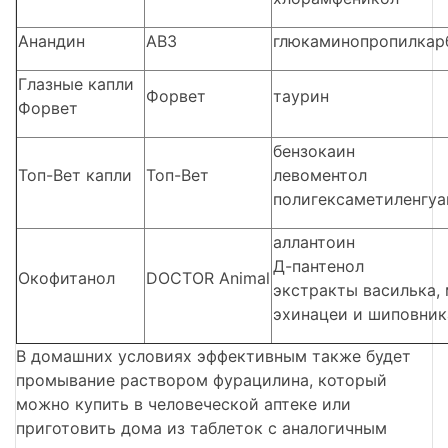
Анандин
АВЗ
глюкаминопропилкар
Глазные капли
Форвет
таурин
Форвет
бензокаин
Топ-Вет капли
Топ-Вет
левоментол
полигексаметиленгуа
аллантоин
Д-пантенол
Окофитанол
DOCTOR Animal
экстракты василька, 
эхинацеи и шиповник
В домашних условиях эффективным также будет
промывание раствором фурацилина, который
можно купить в человеческой аптеке или
приготовить дома из таблеток с аналогичным