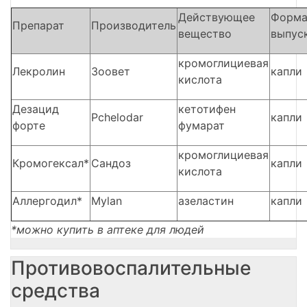
Действующее
Форм
Препарат
Производитель
вещество
выпус
кромоглициевая
Лекролин
Зоовет
капли
кислота
Дезацид
кетотифен
Pchelodar
капли
форте
фумарат
кромоглициевая
Кромогексал*
Сандоз
капли
кислота
Аллергодил*
Mylan
азеластин
капли
*можно купить в аптеке для людей
Противовоспалительные
средства