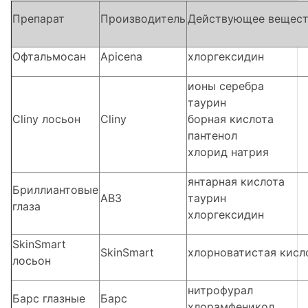
Препарат
Производитель
Действующее вещес
Офтальмосан
Apicena
хлоргексидин
ионы серебра
таурин
Cliny лосьон
Cliny
борная кислота
пантенол
хлорид натрия
янтарная кислота
Бриллиантовые
АВЗ
таурин
глаза
хлоргексидин
SkinSmart
SkinSmart
хлорноватистая кисл
лосьон
нитрофурал
Барс глазные
Барс
хлорамфеникол