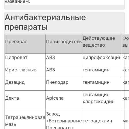
названием.
Антибактериальные
препараты
Действующее
Фо
Препарат
Производитель
вещество
вы
Ципровет
АВЗ
ципрофлоксацин
ка
Ирис глазные
АВЗ
гентамицин
ка
Дезацид
Пчелодар
гентамицин
ка
гентамицин,
Декта
Apicena
ка
хлоргексидин
Завод
Тетрацеклиновая
«Ветеринарные
тетрацеклин
ма
мазь
Препараты»