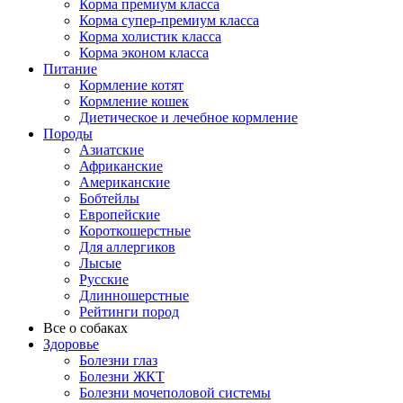
Корма премиум класса
Корма супер-премиум класса
Корма холистик класса
Корма эконом класса
Питание
Кормление котят
Кормление кошек
Диетическое и лечебное кормление
Породы
Азиатские
Африканские
Американские
Бобтейлы
Европейские
Короткошерстные
Для аллергиков
Лысые
Русские
Длинношерстные
Рейтинги пород
Все о собаках
Здоровье
Болезни глаз
Болезни ЖКТ
Болезни мочеполовой системы