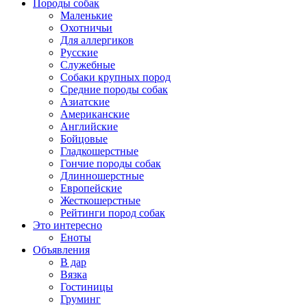
Породы собак
Маленькие
Охотничьи
Для аллергиков
Русские
Служебные
Собаки крупных пород
Средние породы собак
Азиатские
Американские
Английские
Бойцовые
Гладкошерстные
Гончие породы собак
Длинношерстные
Европейские
Жесткошерстные
Рейтинги пород собак
Это интересно
Еноты
Объявления
В дар
Вязка
Гостиницы
Груминг