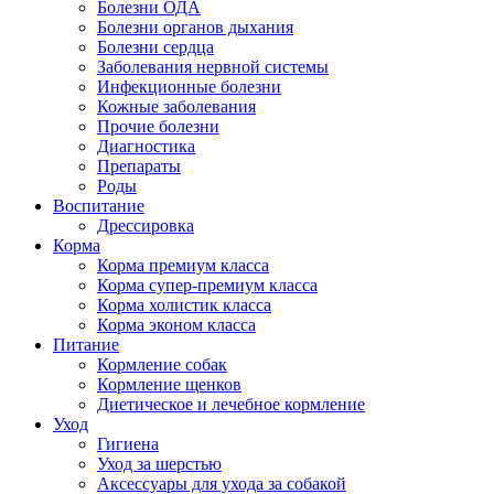
Болезни ОДА
Болезни органов дыхания
Болезни сердца
Заболевания нервной системы
Инфекционные болезни
Кожные заболевания
Прочие болезни
Диагностика
Препараты
Роды
Воспитание
Дрессировка
Корма
Корма премиум класса
Корма супер-премиум класса
Корма холистик класса
Корма эконом класса
Питание
Кормление собак
Кормление щенков
Диетическое и лечебное кормление
Уход
Гигиена
Уход за шерстью
Аксессуары для ухода за собакой