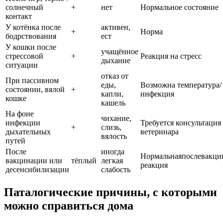
солнечный
+
нет
Нормальное состояние
контакт
У котёнка после
активен,
+
Норма
бодрствования
ест
У кошки после
учащённое
стрессовой
+
Реакция на стресс
дыхание
ситуации
отказ от
При пассивном
еды,
Возможна температура/
состоянии, вялой
+
капли,
инфекция
кошке
кашель
На фоне
чихание,
инфекции
Требуется консультация
+
слизь,
дыхательных
ветеринара
вялость
путей
После
иногда
Нормальнаяпослевакци
вакцинации или
тёплый
легкая
реакция
десенсибилизации
слабость
Паталогические причины, с которыми
можно справиться дома