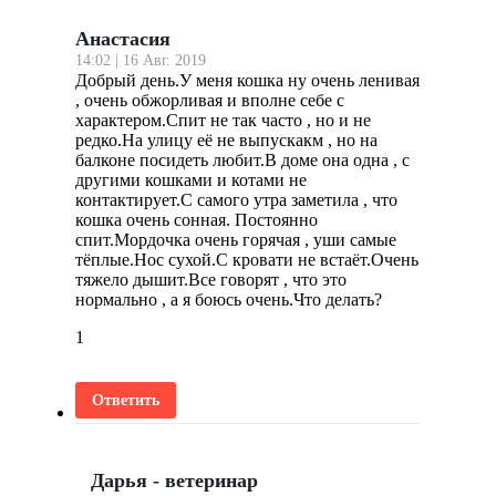
Анастасия
14:02 | 16 Авг. 2019
Добрый день.У меня кошка ну очень ленивая
, очень обжорливая и вполне себе с
характером.Спит не так часто , но и не
редко.На улицу её не выпускакм , но на
балконе посидеть любит.В доме она одна , с
другими кошками и котами не
контактирует.С самого утра заметила , что
кошка очень сонная. Постоянно
спит.Мордочка очень горячая , уши самые
тёплые.Нос сухой.С кровати не встаёт.Очень
тяжело дышит.Все говорят , что это
нормально , а я боюсь очень.Что делать?
1
Ответить
Дарья - ветеринар