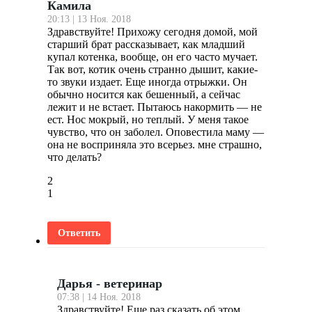
Камила
20:13 | 13 Ноя. 2018
Здравствуйте! Прихожу сегодня домой, мой
старший брат рассказывает, как младший
купал котенка, вообще, он его часто мучает.
Так вот, котик очень странно дышит, какие-
то звуки издает. Еще иногда отрыжки. Он
обычно носится как бешенный, а сейчас
лежит и не встает. Пытаюсь накормить — не
ест. Нос мокрый, но теплый. У меня такое
чувство, что он заболел. Оповестила маму —
она не восприняла это всерьез. мне страшно,
что делать?
2
1
Ответить
Дарья - ветеринар
07:38 | 14 Ноя. 2018
Здравствуйте! Еще раз сказать об этом