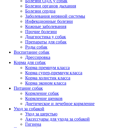
Болезни ОДА у собак
Болезни органов дыхания
Болезни сердца
Заболевания нервной системы
Инфекционные болезни
Кожные заболевания
Прочие болезни
Диагностика у собак
Препараты для собак
Роды собак
Воспитание собак
Дрессировка
Корма для собак
Корма премиум класса
Корма супер-премиум класса
Корма холистик класса
Корма эконом класса
Питание собак
Кормление собак
Кормление щенков
Диетическое и лечебное кормление
Уход за собакой
Уход за шерстью
Аксессуары для ухода за собакой
Гигиена