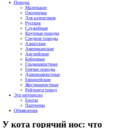
Породы
Маленькие
Охотничьи
Для аллергиков
Русские
Служебные
Крупные породы
Средние породы
Азиатские
Американские
Английские
Бойцовые
Гладкошерстные
Гончие породы
Длинношерстные
Европейские
Жесткошерстные
Рейтинги пород
Это интересно
Еноты
Партнеры
Объявления
У кота горячий нос: что