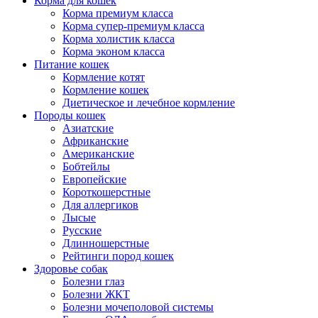
Корма для кошек
Корма премиум класса
Корма супер-премиум класса
Корма холистик класса
Корма эконом класса
Питание кошек
Кормление котят
Кормление кошек
Диетическое и лечебное кормление
Породы кошек
Азиатские
Африканские
Американские
Бобтейлы
Европейские
Короткошерстные
Для аллергиков
Лысые
Русские
Длинношерстные
Рейтинги пород кошек
Здоровье собак
Болезни глаз
Болезни ЖКТ
Болезни мочеполовой системы