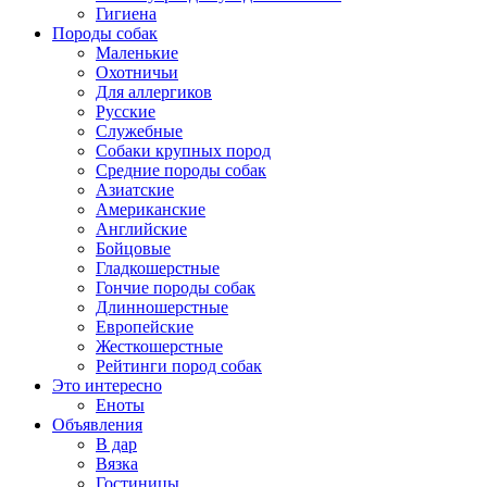
Гигиена
Породы собак
Маленькие
Охотничьи
Для аллергиков
Русские
Служебные
Собаки крупных пород
Средние породы собак
Азиатские
Американские
Английские
Бойцовые
Гладкошерстные
Гончие породы собак
Длинношерстные
Европейские
Жесткошерстные
Рейтинги пород собак
Это интересно
Еноты
Объявления
В дар
Вязка
Гостиницы