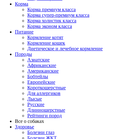
Корма
Корма премиум класса
Корма супер-премиум класса
Корма холистик класса
Корма эконом класса
Питание
Кормление котят
Кормление кошек
Диетическое и лечебное кормление
Породы
Азиатские
Африканские
Американские
Бобтейлы
Европейские
Короткошерстные
Для аллергиков
Лысые
Русские
Длинношерстные
Рейтинги пород
Все о собаках
Здоровье
Болезни глаз
Болезни ЖКТ