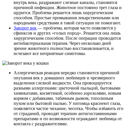
внутрь века, раздражают слезные каналы, становятся
причиной инфекции. Животное постоянно трет глаза и
щурится. Проблема решается лишь хирургическим
способом. Простые промывания лекарственными или
народными средствами в такой ситуации не помогают.
Заворот
век
— проблема, которая часто появляется у
сфинксов и других «голых пород». Решается она лишь
хирургическим способом. После операции проводится
антибактериальная терапия. Через несколько дней
зрение животного полностью восстанавливается, и
исчезают все неприятные симптомы.
Аллергическая реакция нередко становится причиной
опухания век у домашних любимцев и чрезмерного
выделения слезной жидкости. Она провоцируется
разными аллергенами: цветочной пыльцой, бытовыми
химикатами, косметикой, особенно аэрозолями, новым
кормом с добавками, табачным дымом, тополиным
пухом или бытовой пылью. У питомца краснеют глаза,
появляется частое чихание, чесотка. Чтобы избавить его
от страданий, проводят терапию антигистаминными
препаратами и по возможности ограждают любимца от
контакта с раздражителями.