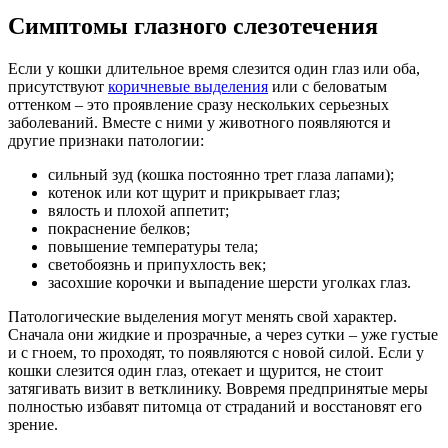
Симптомы глазного слезотечения
Если у кошки длительное время слезится один глаз или оба,
присутствуют
коричневые выделения
или с беловатым
оттенком – это проявление сразу нескольких серьезных
заболеваний. Вместе с ними у животного появляются и
другие признаки патологии:
сильный зуд (кошка постоянно трет глаза лапами);
котенок или кот щурит и прикрывает глаз;
вялость и плохой аппетит;
покраснение белков;
повышение температуры тела;
светобоязнь и припухлость век;
засохшие корочки и выпадение шерсти уголках глаз.
Патологические выделения могут менять свой характер.
Сначала они жидкие и прозрачные, а через сутки – уже густые
и с гноем, то проходят, то появляются с новой силой. Если у
кошки слезится один глаз, отекает и щурится, не стоит
затягивать визит в ветклинику. Вовремя предпринятые меры
полностью избавят питомца от страданий и восстановят его
зрение.