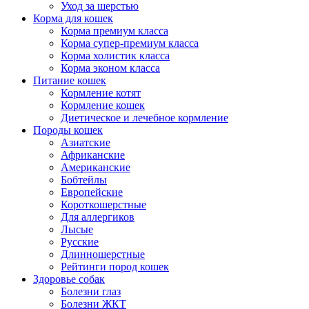
Уход за шерстью
Корма для кошек
Корма премиум класса
Корма супер-премиум класса
Корма холистик класса
Корма эконом класса
Питание кошек
Кормление котят
Кормление кошек
Диетическое и лечебное кормление
Породы кошек
Азиатские
Африканские
Американские
Бобтейлы
Европейские
Короткошерстные
Для аллергиков
Лысые
Русские
Длинношерстные
Рейтинги пород кошек
Здоровье собак
Болезни глаз
Болезни ЖКТ