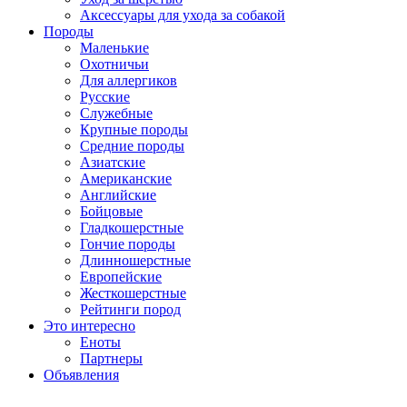
Аксессуары для ухода за собакой
Породы
Маленькие
Охотничьи
Для аллергиков
Русские
Служебные
Крупные породы
Средние породы
Азиатские
Американские
Английские
Бойцовые
Гладкошерстные
Гончие породы
Длинношерстные
Европейские
Жесткошерстные
Рейтинги пород
Это интересно
Еноты
Партнеры
Объявления