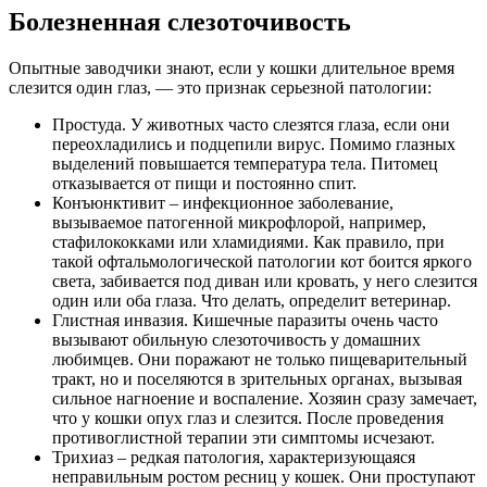
Болезненная слезоточивость
Опытные заводчики знают, если у кошки длительное время
слезится один глаз, — это признак серьезной патологии:
Простуда. У животных часто слезятся глаза, если они
переохладились и подцепили вирус. Помимо глазных
выделений повышается температура тела. Питомец
отказывается от пищи и постоянно спит.
Конъюнктивит – инфекционное заболевание,
вызываемое патогенной микрофлорой, например,
стафилококками или хламидиями. Как правило, при
такой офтальмологической патологии кот боится яркого
света, забивается под диван или кровать, у него слезится
один или оба глаза. Что делать, определит ветеринар.
Глистная инвазия. Кишечные паразиты очень часто
вызывают обильную слезоточивость у домашних
любимцев. Они поражают не только пищеварительный
тракт, но и поселяются в зрительных органах, вызывая
сильное нагноение и воспаление. Хозяин сразу замечает,
что у кошки опух глаз и слезится. После проведения
противоглистной терапии эти симптомы исчезают.
Трихиаз – редкая патология, характеризующаяся
неправильным ростом ресниц у кошек. Они проступают