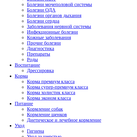
Болезни мочеполовой системы
Болезни ОДА
Болезни органов дыхания
Болезни сердца
Заболевания нервной системы
Инфекционные болезни
Кожные заболевания
Прочие болезни
Диагностика
Препараты
Роды
Воспитание
Дрессировка
Корма
Корма премиум класса
Корма супер-премиум класса
Корма холистик класса
Корма эконом класса
Питание
Кормление собак
Кормление щенков
Диетическое и лечебное кормление
Уход
Гигиена
Уход за шерстью