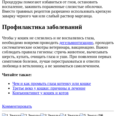
Процедуры помогают избавиться от гноя, остановить
воспаление, заживить пораженные слизистые оболочки.
Вместо травяных рецептов разрешено использовать крепкую
заварку черного чая или слабый раствор марганца.
Профилактика заболеваний
Чтобы у кошек не слезились и не воспалялись глаза,
необходимо вовремя проводить
дегельминтизацию
, проходить
систематические осмотры ветеринара, вакцинацию. Важно
соблюдать правила гигиены: стричь животное, вычесывать
шерсть, купать, очищать глаза и уши. При появлении первых
симптомов болезни, лучше перестраховаться и отвезти
любимца в ветклинику, а не заниматься самолечением.
Читайте также:
Чем и как промыть глаза котенку или кошке
Третье веко у кошки: причины и лечение
Конъюнктивит у кошек и котов
Комментировать
(
16