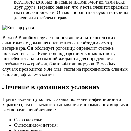
результате которых питомцы травмируют когтями веки
друг друга. Нередко бывает, что у кота слезится красный
глаз после прогулки. Он мог пораниться сухой веткой на
дереве или стеблем в траве.
Важно! В любом случае при появлении патологических
симптомов у домашнего животного, необходим осмотр
ветеринара. Он обследует роговицу, определит степень
поражения глаза. Если под подозрением конъюнктивит,
потребуется анализ глазной жидкости для определения
возбудителя – грибков, бактерий или вирусов. В особых
случаях проводится УЗИ глаз, тесты на проходимость слезных
каналов, офтальмоскопия.
Лечение в домашних условиях
При выявлении у кошек глазных болезней инфекционного
характера, им назначают закапывания и промывания водными
растворами антибиотиков:
Софрадексом;
Сульфацилом натрия;
Канамицином;