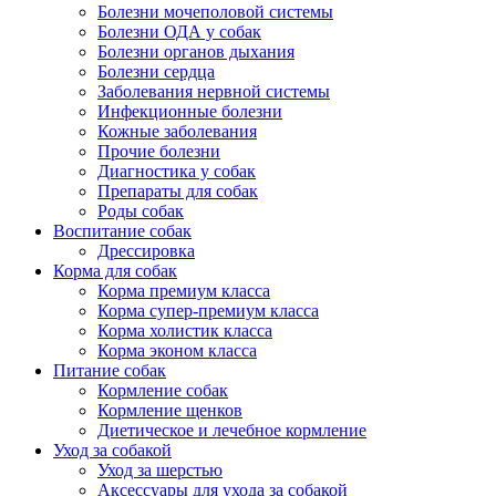
Болезни мочеполовой системы
Болезни ОДА у собак
Болезни органов дыхания
Болезни сердца
Заболевания нервной системы
Инфекционные болезни
Кожные заболевания
Прочие болезни
Диагностика у собак
Препараты для собак
Роды собак
Воспитание собак
Дрессировка
Корма для собак
Корма премиум класса
Корма супер-премиум класса
Корма холистик класса
Корма эконом класса
Питание собак
Кормление собак
Кормление щенков
Диетическое и лечебное кормление
Уход за собакой
Уход за шерстью
Аксессуары для ухода за собакой