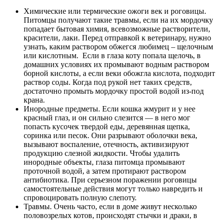
Химические или термические ожоги век и роговицы.
Питомцы получают такие травмы, если на их мордочку
попадает бытовая химия, всевозможные растворители,
красители, лаки. Перед отправкой к ветеринару, нужно
узнать, каким раствором обжегся любимец – щелочным
или кислотным. Если в глаза коту попала щелочь, в
домашних условиях их промывают водным раствором
борной кислоты, а если веки обожгла кислота, подходит
раствор соды. Когда под рукой нет таких средств,
достаточно промыть мордочку простой водой из-под
крана.
Инородные предметы. Если кошка жмурит и у нее
красный глаз, и он сильно слезится — в него мог
попасть кусочек твердой еды, деревянная щепка,
соринка или песок. Они разрывают оболочки века,
вызывают воспаление, отечность, активизируют
продукцию слезной жидкости. Чтобы удалить
инородные объекты, глаза питомца промывают
проточной водой, а затем протирают раствором
антибиотика. При серьезном поражении роговицы
самостоятельные действия могут только навредить и
спровоцировать полную слепоту.
Травмы. Очень часто, если в доме живут несколько
половозрелых котов, происходят стычки и драки, в