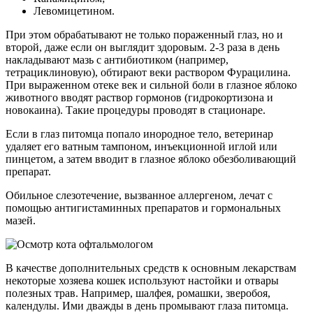
Левомицетином.
При этом обрабатывают не только пораженный глаз, но и
второй, даже если он выглядит здоровым. 2-3 раза в день
накладывают мазь с антибиотиком (например,
тетрациклиновую), обтирают веки раствором Фурацилина.
При выраженном отеке век и сильной боли в глазное яблоко
животного вводят раствор гормонов (гидрокортизона и
новокаина). Такие процедуры проводят в стационаре.
Если в глаз питомца попало инородное тело, ветеринар
удаляет его ватным тампоном, инъекционной иглой или
пинцетом, а затем вводит в глазное яблоко обезболивающий
препарат.
Обильное слезотечение, вызванное аллергеном, лечат с
помощью антигистаминных препаратов и гормональных
мазей.
В качестве дополнительных средств к основным лекарствам
некоторые хозяева кошек используют настойки и отвары
полезных трав. Например, шалфея, ромашки, зверобоя,
календулы. Ими дважды в день промывают глаза питомца.