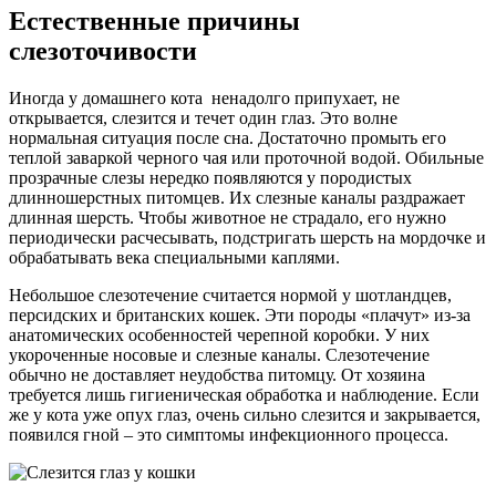
Естественные причины
слезоточивости
Иногда у домашнего кота ненадолго припухает, не
открывается, слезится и течет один глаз. Это волне
нормальная ситуация после сна. Достаточно промыть его
теплой заваркой черного чая или проточной водой. Обильные
прозрачные слезы нередко появляются у породистых
длинношерстных питомцев. Их слезные каналы раздражает
длинная шерсть. Чтобы животное не страдало, его нужно
периодически расчесывать, подстригать шерсть на мордочке и
обрабатывать века специальными каплями.
Небольшое слезотечение считается нормой у шотландцев,
персидских и британских кошек. Эти породы «плачут» из-за
анатомических особенностей черепной коробки. У них
укороченные носовые и слезные каналы. Слезотечение
обычно не доставляет неудобства питомцу. От хозяина
требуется лишь гигиеническая обработка и наблюдение. Если
же у кота уже опух глаз, очень сильно слезится и закрывается,
появился гной – это симптомы инфекционного процесса.