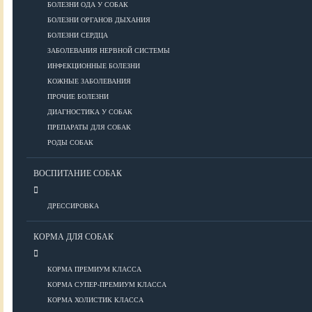
ПОРОДЫ
БОЛЕЗНИ ОДА У СОБАК
БОЛЕЗНИ ОРГАНОВ ДЫХАНИЯ
БОЛЕЗНИ СЕРДЦА
ЗАБОЛЕВАНИЯ НЕРВНОЙ СИСТЕМЫ
Азиатские
ИНФЕКЦИОННЫЕ БОЛЕЗНИ
Африканские
КОЖНЫЕ ЗАБОЛЕВАНИЯ
Американские
ПРОЧИЕ БОЛЕЗНИ
Бобтейлы
ДИАГНОСТИКА У СОБАК
Европейские
ПРЕПАРАТЫ ДЛЯ СОБАК
Короткошерстные
РОДЫ СОБАК
Для аллергиков
Лысые
ВОСПИТАНИЕ СОБАК
Русские
Длинношерстные
ДРЕССИРОВКА
Рейтинги пород
КОРМА ДЛЯ СОБАК
КОРМА ПРЕМИУМ КЛАССА
ВСЕ О СОБАКАХ
КОРМА СУПЕР-ПРЕМИУМ КЛАССА
КОРМА ХОЛИСТИК КЛАССА
ЗДОРОВЬЕ