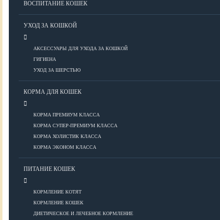
ВОСПИТАНИЕ КОШЕК
Болезни ОДА у кошек
Болезни органов дыхания
УХОД ЗА КОШКОЙ
Болезни сердца
Заболевания нервной системы
АКСЕССУАРЫ ДЛЯ УХОДА ЗА КОШКОЙ
Инфекционные болезни
ГИГИЕНА
Кожные заболевания
УХОД ЗА ШЕРСТЬЮ
Прочие болезни
Диагностика у кошек
КОРМА ДЛЯ КОШЕК
Препараты для кошек
Роды кошек
КОРМА ПРЕМИУМ КЛАССА
КОРМА СУПЕР-ПРЕМИУМ КЛАССА
КОРМА ХОЛИСТИК КЛАССА
ВОСПИТАНИЕ
КОРМА ЭКОНОМ КЛАССА
УХОД
ПИТАНИЕ КОШЕК
КОРМЛЕНИЕ КОТЯТ
Аксессуары для ухода
КОРМЛЕНИЕ КОШЕК
Гигиена
ДИЕТИЧЕСКОЕ И ЛЕЧЕБНОЕ КОРМЛЕНИЕ