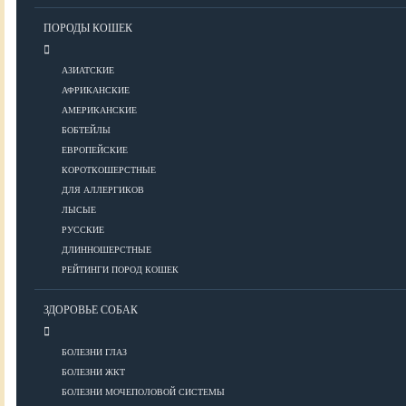
Уход за шерстью
ПОРОДЫ КОШЕК
КОРМА
АЗИАТСКИЕ
АФРИКАНСКИЕ
АМЕРИКАНСКИЕ
Корма премиум класса
БОБТЕЙЛЫ
Корма супер-премиум класса
ЕВРОПЕЙСКИЕ
КОРОТКОШЕРСТНЫЕ
Корма холистик класса
ДЛЯ АЛЛЕРГИКОВ
Корма эконом класса
ЛЫСЫЕ
РУССКИЕ
ПИТАНИЕ
ДЛИННОШЕРСТНЫЕ
РЕЙТИНГИ ПОРОД КОШЕК
ЗДОРОВЬЕ СОБАК
Кормление котят
Кормление кошек
БОЛЕЗНИ ГЛАЗ
Диетическое и лечебное кормление
БОЛЕЗНИ ЖКТ
БОЛЕЗНИ МОЧЕПОЛОВОЙ СИСТЕМЫ