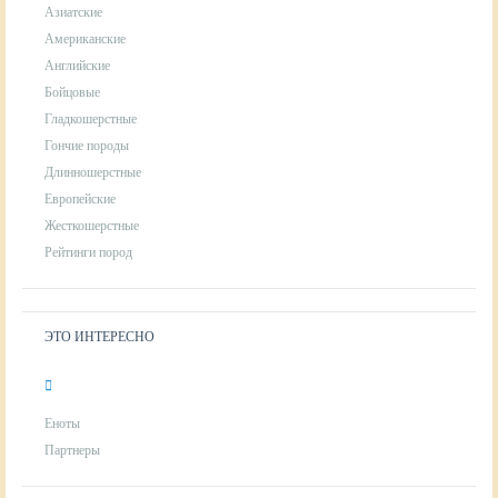
Азиатские
Американские
Английские
Бойцовые
Гладкошерстные
Гончие породы
Длинношерстные
Европейские
Жесткошерстные
Рейтинги пород
ЭТО ИНТЕРЕСНО
Еноты
Партнеры