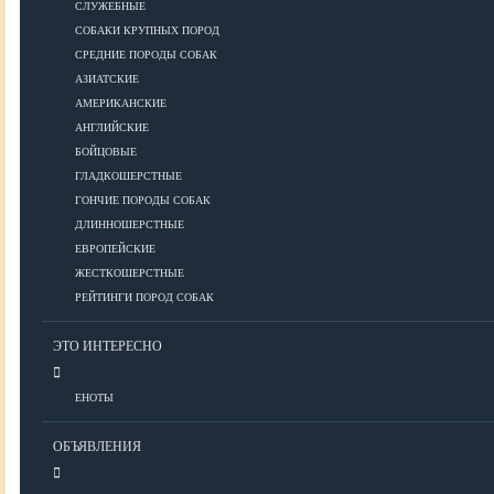
СЛУЖЕБНЫЕ
СОБАКИ КРУПНЫХ ПОРОД
Дрессировка
СРЕДНИЕ ПОРОДЫ СОБАК
АЗИАТСКИЕ
КОРМА
АМЕРИКАНСКИЕ
АНГЛИЙСКИЕ
БОЙЦОВЫЕ
ГЛАДКОШЕРСТНЫЕ
Корма премиум класса
ГОНЧИЕ ПОРОДЫ СОБАК
Корма супер-премиум класса
ДЛИННОШЕРСТНЫЕ
Корма холистик класса
ЕВРОПЕЙСКИЕ
Корма эконом класса
ЖЕСТКОШЕРСТНЫЕ
РЕЙТИНГИ ПОРОД СОБАК
ПИТАНИЕ
ЭТО ИНТЕРЕСНО
ЕНОТЫ
Кормление собак
Кормление щенков
ОБЪЯВЛЕНИЯ
Диетическое и лечебное кормление