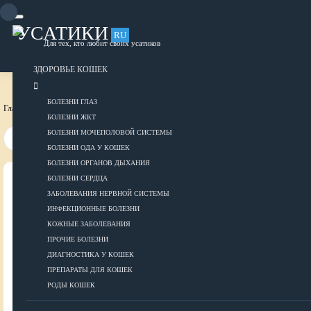
Skip
to
content
УСАТИКИ
RU
Для тех, кто любит своих усатиков
ОБЪЯВЛЕНИЯ
РАЗМЕСТИТЬ ОБЪЯВЛЕНИЕ
ЗДОРОВЬЕ КОШЕК
БОЛЕЗНИ ГЛАЗ
Главная страница
Здоровье кошек
Прочие болезни
БОЛЕЗНИ ЖКТ
БОЛЕЗНИ МОЧЕПОЛОВОЙ СИСТЕМЫ
БОЛЕЗНИ ОДА У КОШЕК
БОЛЕЗНИ ОРГАНОВ ДЫХАНИЯ
БОЛЕЗНИ СЕРДЦА
ВСЕ О КОШКАХ
ЗАБОЛЕВАНИЯ НЕРВНОЙ СИСТЕМЫ
ИНФЕКЦИОННЫЕ БОЛЕЗНИ
ЗДОРОВЬЕ
КОЖНЫЕ ЗАБОЛЕВАНИЯ
ПРОЧИЕ БОЛЕЗНИ
ДИАГНОСТИКА У КОШЕК
ПРЕПАРАТЫ ДЛЯ КОШЕК
Болезни глаз
РОДЫ КОШЕК
Болезни ЖКТ
Болезни мочеполовой системы
ДОБАВИТЬ ОБЪЯВЛЕНИЕ