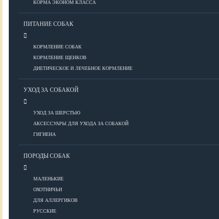
КОРМА ЭКОНОМ КЛАССА
ПИТАНИЕ СОБАК
Болезни глаз
Болезни ЖКТ
КОРМЛЕНИЕ СОБАК
Болезни мочеполовой системы
КОРМЛЕНИЕ ЩЕНКОВ
Болезни ОДА
ДИЕТИЧЕСКОЕ И ЛЕЧЕБНОЕ КОРМЛЕНИЕ
Болезни органов дыхания
УХОД ЗА СОБАКОЙ
Болезни сердца
Заболевания нервной системы
УХОД ЗА ШЕРСТЬЮ
Инфекционные болезни
АКСЕССУАРЫ ДЛЯ УХОДА ЗА СОБАКОЙ
Кожные заболевания
ГИГИЕНА
Прочие болезни
Диагностика
ПОРОДЫ СОБАК
Препараты
Роды
МАЛЕНЬКИЕ
ОХОТНИЧЬИ
ВОСПИТАНИЕ
ДЛЯ АЛЛЕРГИКОВ
РУССКИЕ