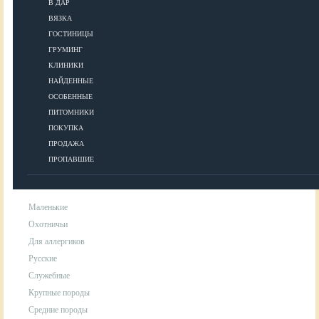
В ДАР
ВЯЗКА
УХОД
ГОСТИНИЦЫ
ГРУМИНГ
КЛИНИКИ
Гигиена
НАЙДЕННЫЕ
Уход за шерстью
ОСОБЕННЫЕ
Аксессуары для ухода за собакой
ПИТОМНИКИ
ПОКУПКА
ПРОДАЖА
ПОРОДЫ
ПРОПАВШИЕ
Маленькие
Охотничьи
Для аллергиков
Русские
Служебные
Крупные породы
Средние породы