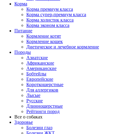
Корма
Корма премиум класса
Корма супер-премиум класса
Корма холистик класса
Корма эконом класса
Питание
Кормление котят
Кормление кошек
Диетическое и лечебное кормление
Породы
Азиатские
Африканские
Американские
Бобтейлы
Европейские
Короткошерстные
Для аллергиков
Лысые
Русские
Длинношерстные
Рейтинги пород
Все о собаках
Здоровье
Болезни глаз
Болезни ЖКТ