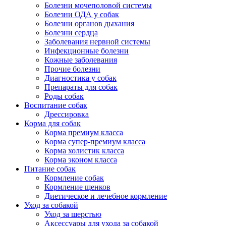
Болезни мочеполовой системы
Болезни ОДА у собак
Болезни органов дыхания
Болезни сердца
Заболевания нервной системы
Инфекционные болезни
Кожные заболевания
Прочие болезни
Диагностика у собак
Препараты для собак
Роды собак
Воспитание собак
Дрессировка
Корма для собак
Корма премиум класса
Корма супер-премиум класса
Корма холистик класса
Корма эконом класса
Питание собак
Кормление собак
Кормление щенков
Диетическое и лечебное кормление
Уход за собакой
Уход за шерстью
Аксессуары для ухода за собакой