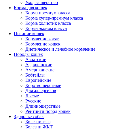
Уход за шерстью
Корма для кошек
Корма премиум класса
Корма супер-премиум класса
Корма холистик класса
Корма эконом класса
Питание кошек
Кормление котят
Кормление кошек
Диетическое и лечебное кормление
Породы кошек
Азиатские
Африканские
Американские
Бобтейлы
Европейские
Короткошерстные
Для аллергиков
Лысые
Русские
Длинношерстные
Рейтинги пород кошек
Здоровье собак
Болезни глаз
Болезни ЖКТ