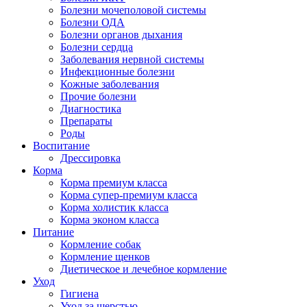
Болезни мочеполовой системы
Болезни ОДА
Болезни органов дыхания
Болезни сердца
Заболевания нервной системы
Инфекционные болезни
Кожные заболевания
Прочие болезни
Диагностика
Препараты
Роды
Воспитание
Дрессировка
Корма
Корма премиум класса
Корма супер-премиум класса
Корма холистик класса
Корма эконом класса
Питание
Кормление собак
Кормление щенков
Диетическое и лечебное кормление
Уход
Гигиена
Уход за шерстью