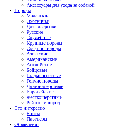
Аксессуары для ухода за собакой
Породы
Маленькие
Охотничьи
Для аллергиков
Русские
Служебные
Крупные породы
Средние породы
Азиатские
Американские
Английские
Бойцовые
Гладкошерстные
Гончие породы
Длинношерстные
Европейские
Жесткошерстные
Рейтинги пород
Это интересно
Еноты
Партнеры
Объявления