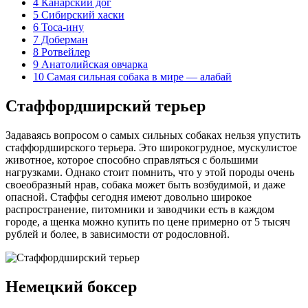
4
Канарский дог
5
Сибирский хаски
6
Тоса-ину
7
Доберман
8
Ротвейлер
9
Анатолийская овчарка
10
Самая сильная собака в мире — алабай
Стаффордширский терьер
Задаваясь вопросом о самых сильных собаках нельзя упустить
стаффордширского терьера. Это широкогрудное, мускулистое
животное, которое способно справляться с большими
нагрузками. Однако стоит помнить, что у этой породы очень
своеобразный нрав, собака может быть возбудимой, и даже
опасной. Стаффы сегодня имеют довольно широкое
распространение, питомники и заводчики есть в каждом
городе, а щенка можно купить по цене примерно от 5 тысяч
рублей и более, в зависимости от родословной.
Немецкий боксер