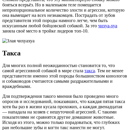
бояться всерьёз. Но в маленьком теле помещается
непропорциональное количество злости и агрессии, которую
она вымещает на всех незнакомцев. Пострадать от зубов
представителя этой породы намного легче, чем быть
искусанным любой бойцовской собакой. За это
чихуа-хуа
заняла своё место в тройке лидеров топ-10.
Такса
Для многих полной неожиданностью становится то, что
самой агрессивной собакой в мире стала
такса
. Тем не менее
представители именно этой породы большинством кинологов
и собаководов считаются самыми раздражительными и
враждебными.
Для подтверждения такого мнения было проведено много
опросов и исследований, показавших, что каждая пятая такса
хотя бы раз в жизни кусала прохожих, а каждая двенадцатая
— нападала на хозяев с нешуточной агрессией. С такими
показателями не сравнятся другие домашние животные.
Исходя из этого, можно только порадоваться, что глубоких
ран небольшие зубы и когти такс нанести не могут.