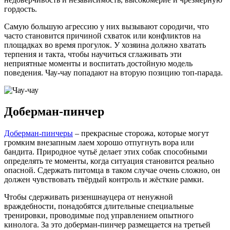
гордость.
Самую большую агрессию у них вызывают сородичи, что
часто становится причиной схваток или конфликтов на
площадках во время прогулок. У хозяина должно хватать
терпения и такта, чтобы научиться сглаживать эти
неприятные моменты и воспитать достойную модель
поведения. Чау-чау попадают на вторую позицию топ-парада.
Доберман-пинчер
Доберман-пинчеры
– прекрасные сторожа, которые могут
громким внезапным лаем хорошо отпугнуть вора или
бандита. Природное чутьё делает этих собак способными
определять те моменты, когда ситуация становится реально
опасной. Сдержать питомца в таком случае очень сложно, он
должен чувствовать твёрдый контроль и жёсткие рамки.
Чтобы сдерживать ризеншнауцера от ненужной
враждебности, понадобятся длительные специальные
тренировки, проводимые под управлением опытного
кинолога. За это доберман-пинчер размещается на третьей