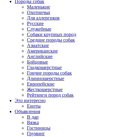
Породы собак
Маленькие
Охотничьи
Для аллергиков
Русские
Служебные
Собаки крупных пород
Средние породы собак
Азиатские
Американские
Английские
Бойцовые
Гладкошерстные
Гончие породы собак
Длинношерстные
Европейские
Жесткошерстные
Рейтинги пород собак
Это интересно
Еноты
Объявления
В дар
Вязка
Гостиницы
Груминг