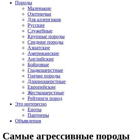
Породы
Маленькие
Охотничьи
Для аллергиков
Русские
Служебные
Крупные породы
Средние породы
Азиатские
Американские
Английские
Бойцовые
Гладкошерстные
Гончие породы
Длинношерстные
Европейские
Жесткошерстные
Рейтинги пород
Это интересно
Еноты
Партнеры
Объявления
Самые агрессивные породы