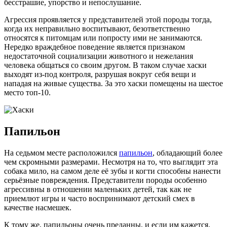
бесстрашие, упорство и непослушание.
Агрессия проявляется у представителей этой породы тогда,
когда их неправильно воспитывают, безответственно
относятся к питомцам или попросту ими не занимаются.
Нередко враждебное поведение является признаком
недостаточной социализации животного и нежелания
человека общаться со своим другом. В таком случае хаски
выходят из-под контроля, разрушая вокруг себя вещи и
нападая на живые существа. За это хаски помещены на шестое
место топ-10.
Папильон
На седьмом месте расположился
папильон
, обладающий более
чем скромными размерами. Несмотря на то, что выглядит эта
собака мило, на самом деле её зубы и когти способны нанести
серьёзные повреждения. Представители породы особенно
агрессивны в отношении маленьких детей, так как не
приемлют игры и часто воспринимают детский смех в
качестве насмешек.
К тому же, папильоны очень преданны, и если им кажется,