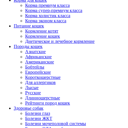
Корма для кошек
Корма премиум класса
Корма супер-премиум класса
Корма холистик класса
Корма эконом класса
Питание кошек
Кормление котят
Кормление кошек
Диетическое и лечебное кормление
Породы кошек
Азиатские
Африканские
Американские
Бобтейлы
Европейские
Короткошерстные
Для аллергиков
Лысые
Русские
Длинношерстные
Рейтинги пород кошек
Здоровье собак
Болезни глаз
Болезни ЖКТ
Болезни мочеполовой системы