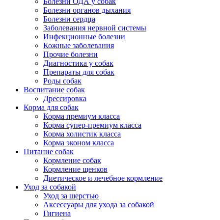
Болезни ОДА у собак
Болезни органов дыхания
Болезни сердца
Заболевания нервной системы
Инфекционные болезни
Кожные заболевания
Прочие болезни
Диагностика у собак
Препараты для собак
Роды собак
Воспитание собак
Дрессировка
Корма для собак
Корма премиум класса
Корма супер-премиум класса
Корма холистик класса
Корма эконом класса
Питание собак
Кормление собак
Кормление щенков
Диетическое и лечебное кормление
Уход за собакой
Уход за шерстью
Аксессуары для ухода за собакой
Гигиена