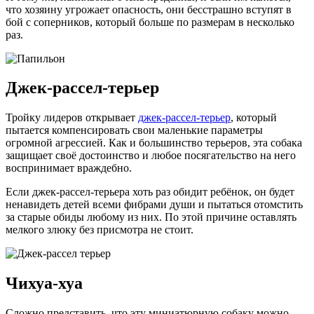
что хозяину угрожает опасность, они бесстрашно вступят в
бой с соперников, который больше по размерам в несколько
раз.
Джек-рассел-терьер
Тройку лидеров открывает
джек-рассел-терьер
, который
пытается компенсировать свои маленькие параметры
огромной агрессией. Как и большинство терьеров, эта собака
защищает своё достоинство и любое посягательство на него
воспринимает враждебно.
Если джек-рассел-терьера хоть раз обидит ребёнок, он будет
ненавидеть детей всеми фибрами души и пытаться отомстить
за старые обиды любому из них. По этой причине оставлять
мелкого злюку без присмотра не стоит.
Чихуа-хуа
Сложно представить, что эту миниатюрную собаку можно