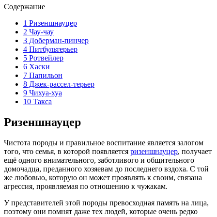
Содержание
1
Ризеншнауцер
2
Чау-чау
3
Доберман-пинчер
4
Питбультерьер
5
Ротвейлер
6
Хаски
7
Папильон
8
Джек-рассел-терьер
9
Чихуа-хуа
10
Такса
Ризеншнауцер
Чистота породы и правильное воспитание является залогом
того, что семья, в которой появляется
ризеншнауцер
, получает
ещё одного внимательного, заботливого и общительного
домочадца, преданного хозяевам до последнего вздоха. С той
же любовью, которую он может проявлять к своим, связана
агрессия, проявляемая по отношению к чужакам.
У представителей этой породы превосходная память на лица,
поэтому они помнят даже тех людей, которые очень редко