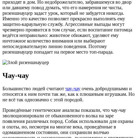
приходят в дом. Но недоброжелателю, забравшемуся во двор
или давшему повод думать, что его намерения не чисты,
ризеншнауцер задаст урок, который не забудется никогда.
Именно это качество позволяет прекрасно выполнять ему
защитно-караульную службу. Агрессивные выпады могут
чрезмерно проявится в том случае, если воспитание питомца
ведётся неправильно: животное обижают, уделяют ему
ничтожное количество внимания или выбирают
непоследовательную линию поведения. Поэтому
ризеншнауцер попадает на первое место топ-парада.
Чау-чау
Большинство людей считают
чау-чау
очень добродушными и
относятся к ним почти так же, как к плюшевым игрушкам. Но
не всё так однозначно с этой породой.
Проведённые генетические анализы показали, что чау-чау
эволюционировали от обыкновенного волка на заре
появления различных пород. Собак использовали для охраны
и охоты, но, несмотря на многие века, проведённые в
одомашненном состоянии, они сохранили волчью
недоверчивость и независимость, высокомерие и чрезмерную