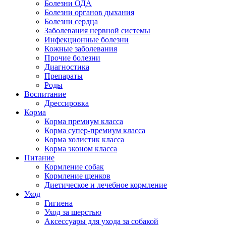
Болезни ОДА
Болезни органов дыхания
Болезни сердца
Заболевания нервной системы
Инфекционные болезни
Кожные заболевания
Прочие болезни
Диагностика
Препараты
Роды
Воспитание
Дрессировка
Корма
Корма премиум класса
Корма супер-премиум класса
Корма холистик класса
Корма эконом класса
Питание
Кормление собак
Кормление щенков
Диетическое и лечебное кормление
Уход
Гигиена
Уход за шерстью
Аксессуары для ухода за собакой