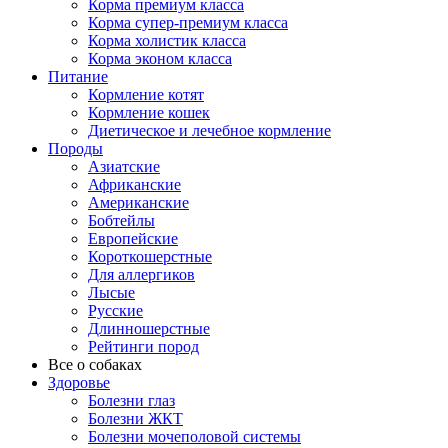
Корма премиум класса
Корма супер-премиум класса
Корма холистик класса
Корма эконом класса
Питание
Кормление котят
Кормление кошек
Диетическое и лечебное кормление
Породы
Азиатские
Африканские
Американские
Бобтейлы
Европейские
Короткошерстные
Для аллергиков
Лысые
Русские
Длинношерстные
Рейтинги пород
Все о собаках
Здоровье
Болезни глаз
Болезни ЖКТ
Болезни мочеполовой системы